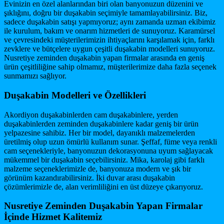
Evinizin en özel alanlarından biri olan banyonuzun düzenini ve
şıklığını, doğru bir duşakabin seçimiyle tamamlayabilirsiniz. Biz,
sadece duşakabin satışı yapmıyoruz; aynı zamanda uzman ekibimiz
ile kurulum, bakım ve onarım hizmetleri de sunuyoruz. Karamürsel
ve çevresindeki müşterilerimizin ihtiyaçlarını karşılamak için, farklı
zevklere ve bütçelere uygun çeşitli duşakabin modelleri sunuyoruz.
Nusretiye zeminden duşakabin yapan firmalar arasında en geniş
ürün çeşitliliğine sahip olmamız, müşterilerimize daha fazla seçenek
sunmamızı sağlıyor.
Duşakabin Modelleri ve Özellikleri
Akordiyon duşakabinlerden cam duşakabinlere, yerden
duşakabinlerden zeminden duşakabinlere kadar geniş bir ürün
yelpazesine sahibiz. Her bir model, dayanıklı malzemelerden
üretilmiş olup uzun ömürlü kullanım sunar. Şeffaf, füme veya renkli
cam seçenekleriyle, banyonuzun dekorasyonuna uyum sağlayacak
mükemmel bir duşakabin seçebilirsiniz. Mika, karolaj gibi farklı
malzeme seçeneklerimizle de, banyonuza modern ve şık bir
görünüm kazandırabilirsiniz. İki duvar arası duşakabin
çözümlerimizle de, alan verimliliğini en üst düzeye çıkarıyoruz.
Nusretiye Zeminden Duşakabin Yapan Firmalar
İçinde Hizmet Kalitemiz