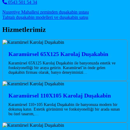
0543 501 54 34
Post navigation
Nusretiye Mahallesi zeminden duşakabin ustası
Tahtalı duşakabin modelleri ve duşakabin satışı
Hizmetlerimiz
Karamürsel 65X125 Karolaj Duşakabin
Karamürsel 65X125 Karolaj Duşakabin ile banyonuzda estetik ve
fonksiyonelliği bir araya getirin. Karamürsel’in önde gelen
duşakabin firması olarak, banyo deneyiminizi…
Karamürsel 110X105 Karolaj Duşakabin
Karamürsel 110×105 Karolaj Duşakabin ile banyonuza modern bir
dokunuş katın. Estetik görünümü ve fonksiyonelliği bir arada sunan
bu özel tasarım,…