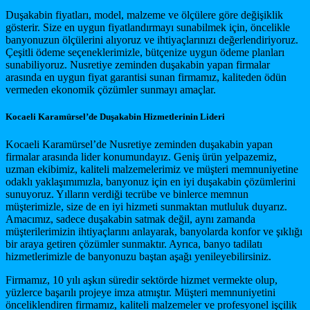
Duşakabin fiyatları, model, malzeme ve ölçülere göre değişiklik
gösterir. Size en uygun fiyatlandırmayı sunabilmek için, öncelikle
banyonuzun ölçülerini alıyoruz ve ihtiyaçlarınızı değerlendiriyoruz.
Çeşitli ödeme seçeneklerimizle, bütçenize uygun ödeme planları
sunabiliyoruz. Nusretiye zeminden duşakabin yapan firmalar
arasında en uygun fiyat garantisi sunan firmamız, kaliteden ödün
vermeden ekonomik çözümler sunmayı amaçlar.
Kocaeli Karamürsel’de Duşakabin Hizmetlerinin Lideri
Kocaeli Karamürsel’de Nusretiye zeminden duşakabin yapan
firmalar arasında lider konumundayız. Geniş ürün yelpazemiz,
uzman ekibimiz, kaliteli malzemelerimiz ve müşteri memnuniyetine
odaklı yaklaşımımızla, banyonuz için en iyi duşakabin çözümlerini
sunuyoruz. Yılların verdiği tecrübe ve binlerce memnun
müşterimizle, size de en iyi hizmeti sunmaktan mutluluk duyarız.
Amacımız, sadece duşakabin satmak değil, aynı zamanda
müşterilerimizin ihtiyaçlarını anlayarak, banyolarda konfor ve şıklığı
bir araya getiren çözümler sunmaktır. Ayrıca, banyo tadilatı
hizmetlerimizle de banyonuzu baştan aşağı yenileyebilirsiniz.
Firmamız, 10 yılı aşkın süredir sektörde hizmet vermekte olup,
yüzlerce başarılı projeye imza atmıştır. Müşteri memnuniyetini
önceliklendiren firmamız, kaliteli malzemeler ve profesyonel işçilik