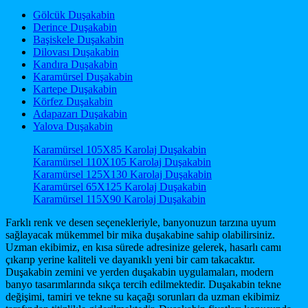
Gölcük Duşakabin
Derince Duşakabin
Başiskele Duşakabin
Dilovası Duşakabin
Kandıra Duşakabin
Karamürsel Duşakabin
Kartepe Duşakabin
Körfez Duşakabin
Adapazarı Duşakabin
Yalova Duşakabin
Karamürsel 105X85 Karolaj Duşakabin
Karamürsel 110X105 Karolaj Duşakabin
Karamürsel 125X130 Karolaj Duşakabin
Karamürsel 65X125 Karolaj Duşakabin
Karamürsel 115X90 Karolaj Duşakabin
Farklı renk ve desen seçenekleriyle, banyonuzun tarzına uyum
sağlayacak mükemmel bir mika duşakabine sahip olabilirsiniz.
Uzman ekibimiz, en kısa sürede adresinize gelerek, hasarlı camı
çıkarıp yerine kaliteli ve dayanıklı yeni bir cam takacaktır.
Duşakabin zemini ve yerden duşakabin uygulamaları, modern
banyo tasarımlarında sıkça tercih edilmektedir. Duşakabin tekne
değişimi, tamiri ve tekne su kaçağı sorunları da uzman ekibimiz