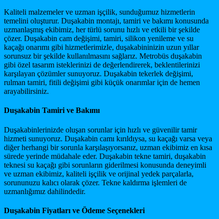
Kaliteli malzemeler ve uzman işçilik, sunduğumuz hizmetlerin
temelini oluşturur. Duşakabin montajı, tamiri ve bakımı konusunda
uzmanlaşmış ekibimiz, her türlü sorunu hızlı ve etkili bir şekilde
çözer. Duşakabin cam değişimi, tamiri, silikon yenileme ve su
kaçağı onarımı gibi hizmetlerimizle, duşakabininizin uzun yıllar
sorunsuz bir şekilde kullanılmasını sağlarız. Metrobüs duşakabin
gibi özel tasarım isteklerinizi de değerlendirerek, beklentilerinizi
karşılayan çözümler sunuyoruz. Duşakabin tekerlek değişimi,
rulman tamiri, fitili değişimi gibi küçük onarımlar için de hemen
arayabilirsiniz.
Duşakabin Tamiri ve Bakımı
Duşakabinlerinizde oluşan sorunlar için hızlı ve güvenilir tamir
hizmeti sunuyoruz. Duşakabin camı kırıldıysa, su kaçağı varsa veya
diğer herhangi bir sorunla karşılaşıyorsanız, uzman ekibimiz en kısa
sürede yerinde müdahale eder. Duşakabin tekne tamiri, duşakabin
teknesi su kaçağı gibi sorunların giderilmesi konusunda deneyimli
ve uzman ekibimiz, kaliteli işçilik ve orijinal yedek parçalarla,
sorununuzu kalıcı olarak çözer. Tekne kaldırma işlemleri de
uzmanlığımız dahilindedir.
Duşakabin Fiyatları ve Ödeme Seçenekleri