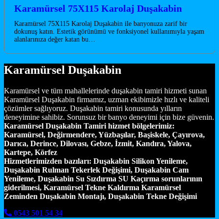
Karamürsel 75X115 Karolaj Duşakabin
Karamürsel 75X115 Karolaj Duşakabin ile banyonuza zarif bir
dokunuş katın. Estetik görünümü ve fonksiyonel kullanımıyla yaşam
alanlarınıza değer katan bu…
Karamürsel Duşakabin
Karamürsel ve tüm mahallelerinde duşakabin tamiri hizmeti sunan
Karamürsel Duşakabin firmamız, uzman ekibimizle hızlı ve kaliteli
çözümler sağlıyoruz. Duşakabin tamiri konusunda yılların
deneyimine sahibiz. Sorunsuz bir banyo deneyimi için bize güvenin.
Karamürsel Duşakabin Tamiri hizmet bölgelerimiz:
Karamürsel, Değirmendere, Yüzbaşılar, Başiskele, Çayırova,
Darıca, Derince, Dilovası, Gebze, İzmit, Kandıra, Yalova,
Kartepe, Körfez
Hizmetlerimizden bazıları:
Duşakabin Silikon Yenileme,
Duşakabin Rulman Tekerlek Değişimi, Duşakabin Cam
Yenileme, Duşakabin Su Sızdırma SU Kaçırma sorunlarının
giderilmesi, Karamürsel Tekne Kaldırma Karamürsel
Zeminden Duşakabin Montajı, Duşakabin Tekne Değişimi
0543 501 54 34