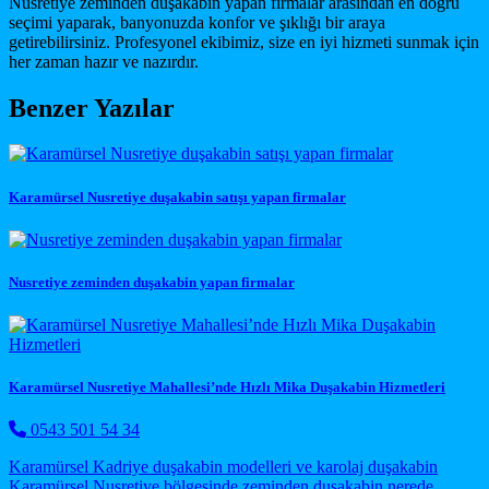
Nusretiye zeminden duşakabin yapan firmalar arasından en doğru
seçimi yaparak, banyonuzda konfor ve şıklığı bir araya
getirebilirsiniz. Profesyonel ekibimiz, size en iyi hizmeti sunmak için
her zaman hazır ve nazırdır.
Benzer Yazılar
Karamürsel Nusretiye duşakabin satışı yapan firmalar
Nusretiye zeminden duşakabin yapan firmalar
Karamürsel Nusretiye Mahallesi’nde Hızlı Mika Duşakabin Hizmetleri
0543 501 54 34
Post navigation
Karamürsel Kadriye duşakabin modelleri ve karolaj duşakabin
Karamürsel Nusretiye bölgesinde zeminden duşakabin nerede