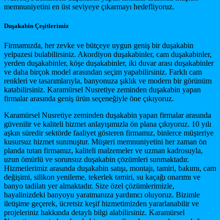
memnuniyetini en üst seviyeye çıkarmayı hedefliyoruz.
Duşakabin Çeşitlerimiz
Firmamızda, her zevke ve bütçeye uygun geniş bir duşakabin
yelpazesi bulabilirsiniz. Akordiyon duşakabinler, cam duşakabinler,
yerden duşakabinler, köşe duşakabinler, iki duvar arası duşakabinler
ve daha birçok model arasından seçim yapabilirsiniz. Farklı cam
renkleri ve tasarımlarıyla, banyonuza şıklık ve modern bir görünüm
katabilirsiniz. Karamürsel Nusretiye zeminden duşakabin yapan
firmalar arasında geniş ürün seçeneğiyle öne çıkıyoruz.
Karamürsel Nusretiye zeminden duşakabin yapan firmalar arasında
güvenilir ve kaliteli hizmet anlayışımızla ön plana çıkıyoruz. 10 yılı
aşkın süredir sektörde faaliyet gösteren firmamız, binlerce müşteriye
kusursuz hizmet sunmuştur. Müşteri memnuniyetini her zaman ön
planda tutan firmamız, kaliteli malzemeler ve uzman kadrosuyla,
uzun ömürlü ve sorunsuz duşakabin çözümleri sunmaktadır.
Hizmetlerimiz arasında duşakabin satışı, montajı, tamiri, bakımı, cam
değişimi, silikon yenileme, tekerlek tamiri, su kaçağı onarımı ve
banyo tadilatı yer almaktadır. Size özel çözümlerimizle,
hayalinizdeki banyoyu yaratmanıza yardımcı oluyoruz. Bizimle
iletişime geçerek, ücretsiz keşif hizmetimizden yararlanabilir ve
projeleriniz hakkında detaylı bilgi alabilirsiniz. Karamürsel