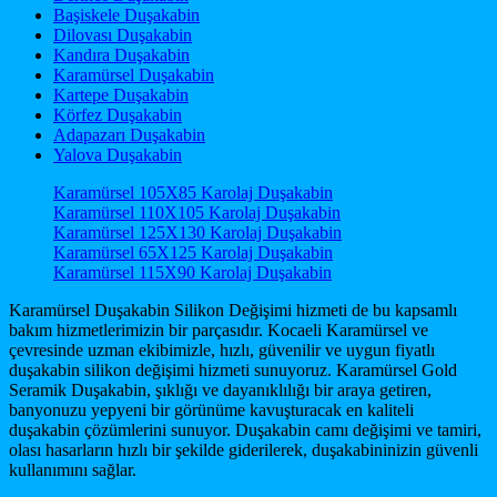
Başiskele Duşakabin
Dilovası Duşakabin
Kandıra Duşakabin
Karamürsel Duşakabin
Kartepe Duşakabin
Körfez Duşakabin
Adapazarı Duşakabin
Yalova Duşakabin
Karamürsel 105X85 Karolaj Duşakabin
Karamürsel 110X105 Karolaj Duşakabin
Karamürsel 125X130 Karolaj Duşakabin
Karamürsel 65X125 Karolaj Duşakabin
Karamürsel 115X90 Karolaj Duşakabin
Karamürsel Duşakabin Silikon Değişimi hizmeti de bu kapsamlı
bakım hizmetlerimizin bir parçasıdır. Kocaeli Karamürsel ve
çevresinde uzman ekibimizle, hızlı, güvenilir ve uygun fiyatlı
duşakabin silikon değişimi hizmeti sunuyoruz. Karamürsel Gold
Seramik Duşakabin, şıklığı ve dayanıklılığı bir araya getiren,
banyonuzu yepyeni bir görünüme kavuşturacak en kaliteli
duşakabin çözümlerini sunuyor. Duşakabin camı değişimi ve tamiri,
olası hasarların hızlı bir şekilde giderilerek, duşakabininizin güvenli
kullanımını sağlar.