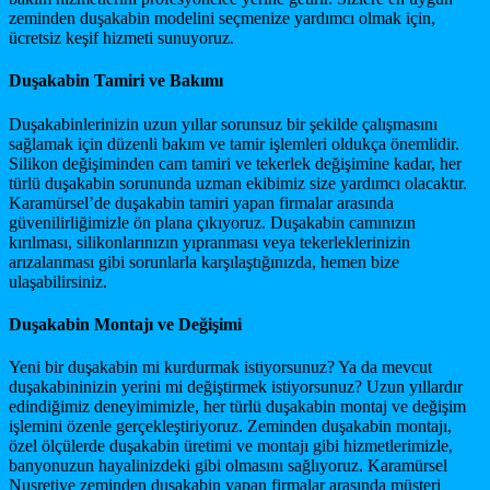
zeminden duşakabin modelini seçmenize yardımcı olmak için,
ücretsiz keşif hizmeti sunuyoruz.
Duşakabin Tamiri ve Bakımı
Duşakabinlerinizin uzun yıllar sorunsuz bir şekilde çalışmasını
sağlamak için düzenli bakım ve tamir işlemleri oldukça önemlidir.
Silikon değişiminden cam tamiri ve tekerlek değişimine kadar, her
türlü duşakabin sorununda uzman ekibimiz size yardımcı olacaktır.
Karamürsel’de duşakabin tamiri yapan firmalar arasında
güvenilirliğimizle ön plana çıkıyoruz. Duşakabin camınızın
kırılması, silikonlarınızın yıpranması veya tekerleklerinizin
arızalanması gibi sorunlarla karşılaştığınızda, hemen bize
ulaşabilirsiniz.
Duşakabin Montajı ve Değişimi
Yeni bir duşakabin mi kurdurmak istiyorsunuz? Ya da mevcut
duşakabininizin yerini mi değiştirmek istiyorsunuz? Uzun yıllardır
edindiğimiz deneyimimizle, her türlü duşakabin montaj ve değişim
işlemini özenle gerçekleştiriyoruz. Zeminden duşakabin montajı,
özel ölçülerde duşakabin üretimi ve montajı gibi hizmetlerimizle,
banyonuzun hayalinizdeki gibi olmasını sağlıyoruz. Karamürsel
Nusretiye zeminden duşakabin yapan firmalar arasında müşteri