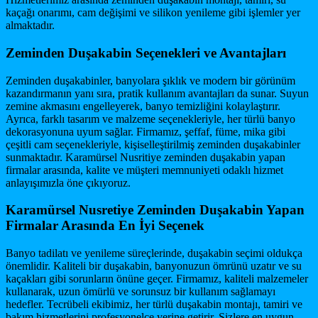
kaçağı onarımı, cam değişimi ve silikon yenileme gibi işlemler yer
almaktadır.
Zeminden Duşakabin Seçenekleri ve Avantajları
Zeminden duşakabinler, banyolara şıklık ve modern bir görünüm
kazandırmanın yanı sıra, pratik kullanım avantajları da sunar. Suyun
zemine akmasını engelleyerek, banyo temizliğini kolaylaştırır.
Ayrıca, farklı tasarım ve malzeme seçenekleriyle, her türlü banyo
dekorasyonuna uyum sağlar. Firmamız, şeffaf, füme, mika gibi
çeşitli cam seçenekleriyle, kişiselleştirilmiş zeminden duşakabinler
sunmaktadır. Karamürsel Nusritiye zeminden duşakabin yapan
firmalar arasında, kalite ve müşteri memnuniyeti odaklı hizmet
anlayışımızla öne çıkıyoruz.
Karamürsel Nusretiye Zeminden Duşakabin Yapan
Firmalar Arasında En İyi Seçenek
Banyo tadilatı ve yenileme süreçlerinde, duşakabin seçimi oldukça
önemlidir. Kaliteli bir duşakabin, banyonuzun ömrünü uzatır ve su
kaçakları gibi sorunların önüne geçer. Firmamız, kaliteli malzemeler
kullanarak, uzun ömürlü ve sorunsuz bir kullanım sağlamayı
hedefler. Tecrübeli ekibimiz, her türlü duşakabin montajı, tamiri ve
bakım hizmetlerini profesyonelce yerine getirir. Sizlere en uygun