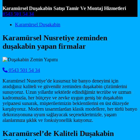
Karamürsel Duşakabin Satışı Tamir Ve Montaj Hizmetleri
0543 501 54 34
Main Navigation
Karamürsel Duşakabin
Karamürsel Nusretiye zeminden
duşakabin yapan firmalar
0543 501 54 34
Karamürsel Nusretiye’de kusursuz bir banyo deneyimi için
aradığınız kaliteli ve güvenilir zeminden duşakabin çözümlerini
sunuyoruz. Uzun yıllardır sektörde edindiğimiz tecrübe ve uzman
kadromuzla, her bütçeye ve zevke uygun geniş bir duşakabin
yelpazesi sunarak, müşterilerimizin beklentilerini en üst düzeyde
karşılıyoruz. Modern tasarımlardan klasik modellere, her türlü banyo
dekorasyonuna uyum sağlayacak seçeneklerimizle, yaşam
alanlarınıza şıklık ve fonksiyonellik katıyoruz.
Karamürsel’de Kaliteli Duşakabin