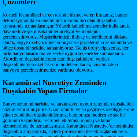
Çözümleri
Kocaeli Karamürsel ve çevresinde hizmet veren firmamız, banyo
dekorasyonunda en önemli unsurlardan biri olan duşakabin
konusunda uzmanlaşmıştır. Yüksek kaliteli malzemeler kullanarak,
dayanıklı ve şık duşakabinler üretiyor ve montajını
gerçekleştiriyoruz. Müşterilerimizin ihtiyaç ve tercihlerini dikkate
alarak, kişiye özel çözümler sunuyor ve projelerimizi zamanında ve
bütçe dostu bir şekilde tamamlıyoruz. Geniş ürün yelpazemiz, her
türlü banyo tasarımına ve zevke uygun seçenekler sunmaktadır.
Akordiyon duşakabinlerden cam duşakabinlere, yerden
duşakabinlerden özel tasarım modellere kadar, hayalinizdeki
banyoyu gerçekleştirmenize yardımcı oluyoruz.
Karamürsel Nusretiye Zeminden
Duşakabin Yapan Firmalar
Banyonuzun mimarisine ve tarzınıza en uygun zeminden duşakabin
çözümlerini sunuyoruz. Uzun ömürlü ve su geçirmez özelliğiyle öne
çıkan zeminden duşakabinlerimiz, banyonuza modern ve şık bir
görünüm kazandırır. Tecrübeli ekibimiz, montaj ve tamir
hizmetlerinde de uzmanlaşmıştır. Karamürsel Nusretiye’de zeminden
duşakabin arayışınızda, sizlere profesyonel destek sağlamaktayız.
Hizmetlerimiz arasında zeminden duşakabin montajı, tamiri, su