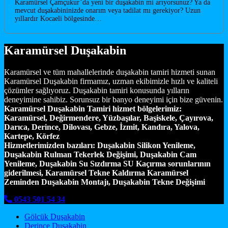
Karamürsel Çamçukur’da yeni bir duşakabin mi arıyorsunuz? Ya da
mevcut duşakabininizde onarım veya tadilat mı gerekiyor? Uzun
yıllardır Kocaeli bölgesinde…
Karamürsel Duşakabin
Karamürsel ve tüm mahallelerinde duşakabin tamiri hizmeti sunan
Karamürsel Duşakabin firmamız, uzman ekibimizle hızlı ve kaliteli
çözümler sağlıyoruz. Duşakabin tamiri konusunda yılların
deneyimine sahibiz. Sorunsuz bir banyo deneyimi için bize güvenin.
Karamürsel Duşakabin Tamiri hizmet bölgelerimiz:
Karamürsel, Değirmendere, Yüzbaşılar, Başiskele, Çayırova,
Darıca, Derince, Dilovası, Gebze, İzmit, Kandıra, Yalova,
Kartepe, Körfez
Hizmetlerimizden bazıları:
Duşakabin Silikon Yenileme,
Duşakabin Rulman Tekerlek Değişimi, Duşakabin Cam
Yenileme, Duşakabin Su Sızdırma SU Kaçırma sorunlarının
giderilmesi, Karamürsel Tekne Kaldırma Karamürsel
Zeminden Duşakabin Montajı, Duşakabin Tekne Değişimi
0543 501 54 34
Gölcük Duşakabin
Derince Duşakabin