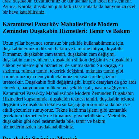
arası duşakabin çözümlerimiz de dar alanlar için ideal bir seçimdir.
Ayrıca, Karolaj duşakabin gibi farklı tasarımlarla da banyonuza özel
bir hava katabilirsiniz.
Karamürsel Pazarköy Mahallesi’nde Modern
Zeminden Duşakabin Hizmetleri: Tamir ve Bakım
Uzun yıllar boyunca sorunsuz bir şekilde kullanabilmeniz için,
duşakabinlerinizin düzenli bakım ve tamirine ihtiyaç duyabilir.
Firmamız, duşakabin cam tamiri, duşakabin cam değişimi,
duşakabin cam yenileme, duşakabin silikon değişimi ve duşakabin
silikon yenileme gibi hizmetleri de sunmaktadır. Su kaçağı, su
sızdırma, rulman tamiri, tekerlek değişimi, mıknatıs tamiri gibi
sorunlarınız için deneyimli ekibimiz en kısa sürede çözüm
üretecektir. Duşakabin fitili değişimi gibi küçük detayları da göz ardı
etmeden, banyonuzun mükemmel şekilde çalışmasını sağlıyoruz.
Karamürsel Pazarköy Mahallesi’nde Modern Zeminden Duşakabin
Hizmetleri kapsamında, duşakabin teknesi tamiri, duşakabin teknesi
değişimi ve duşakabin teknesi su kaçağı gibi sorunlara da hızlı ve
etkili çözümler sunuyoruz. Tekne kaldırma işlemi gibi uzmanlık
gerektiren hizmetlerde de firmamıza güvenebilirsiniz. Metrobüs
duşakabin gibi özel tasarımlarda bile, tamir ve bakım
hizmetlerimizden faydalanabilirsiniz.
Duşakabin Seçimi ve Montajı