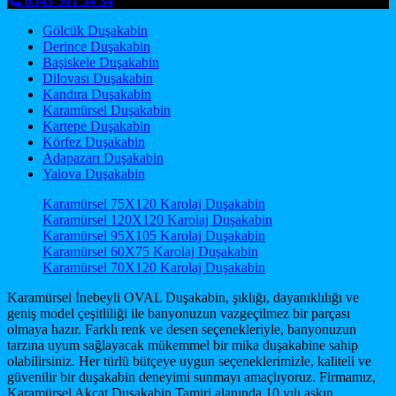
0543 501 54 34
Gölcük Duşakabin
Derince Duşakabin
Başiskele Duşakabin
Dilovası Duşakabin
Kandıra Duşakabin
Karamürsel Duşakabin
Kartepe Duşakabin
Körfez Duşakabin
Adapazarı Duşakabin
Yalova Duşakabin
Karamürsel 75X120 Karolaj Duşakabin
Karamürsel 120X120 Karolaj Duşakabin
Karamürsel 95X105 Karolaj Duşakabin
Karamürsel 60X75 Karolaj Duşakabin
Karamürsel 70X120 Karolaj Duşakabin
Karamürsel İnebeyli OVAL Duşakabin, şıklığı, dayanıklılığı ve
geniş model çeşitliliği ile banyonuzun vazgeçilmez bir parçası
olmaya hazır. Farklı renk ve desen seçenekleriyle, banyonuzun
tarzına uyum sağlayacak mükemmel bir mika duşakabine sahip
olabilirsiniz. Her türlü bütçeye uygun seçeneklerimizle, kaliteli ve
güvenilir bir duşakabin deneyimi sunmayı amaçlıyoruz. Firmamız,
Karamürsel Akçat Duşakabin Tamiri alanında 10 yılı aşkın