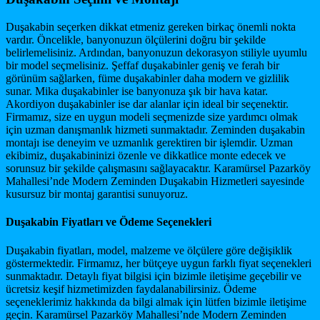
Duşakabin seçerken dikkat etmeniz gereken birkaç önemli nokta
vardır. Öncelikle, banyonuzun ölçülerini doğru bir şekilde
belirlemelisiniz. Ardından, banyonuzun dekorasyon stiliyle uyumlu
bir model seçmelisiniz. Şeffaf duşakabinler geniş ve ferah bir
görünüm sağlarken, füme duşakabinler daha modern ve gizlilik
sunar. Mika duşakabinler ise banyonuza şık bir hava katar.
Akordiyon duşakabinler ise dar alanlar için ideal bir seçenektir.
Firmamız, size en uygun modeli seçmenizde size yardımcı olmak
için uzman danışmanlık hizmeti sunmaktadır. Zeminden duşakabin
montajı ise deneyim ve uzmanlık gerektiren bir işlemdir. Uzman
ekibimiz, duşakabininizi özenle ve dikkatlice monte edecek ve
sorunsuz bir şekilde çalışmasını sağlayacaktır. Karamürsel Pazarköy
Mahallesi’nde Modern Zeminden Duşakabin Hizmetleri sayesinde
kusursuz bir montaj garantisi sunuyoruz.
Duşakabin Fiyatları ve Ödeme Seçenekleri
Duşakabin fiyatları, model, malzeme ve ölçülere göre değişiklik
göstermektedir. Firmamız, her bütçeye uygun farklı fiyat seçenekleri
sunmaktadır. Detaylı fiyat bilgisi için bizimle iletişime geçebilir ve
ücretsiz keşif hizmetimizden faydalanabilirsiniz. Ödeme
seçeneklerimiz hakkında da bilgi almak için lütfen bizimle iletişime
geçin. Karamürsel Pazarköy Mahallesi’nde Modern Zeminden