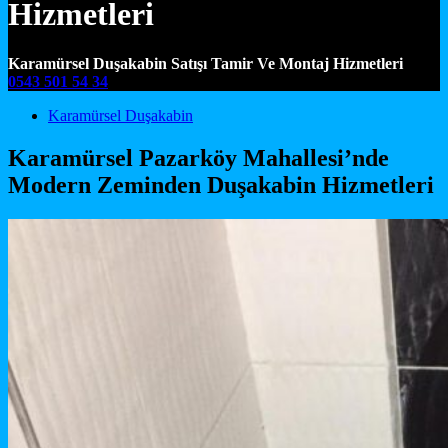
Hizmetleri
Karamürsel Duşakabin Satışı Tamir Ve Montaj Hizmetleri
0543 501 54 34
Main Navigation
Karamürsel Duşakabin
Karamürsel Pazarköy Mahallesi’nde
Modern Zeminden Duşakabin Hizmetleri