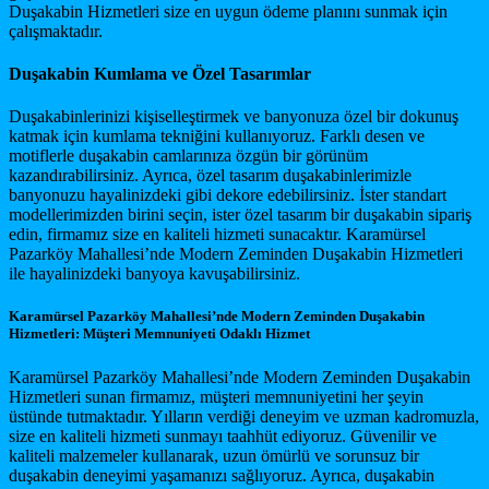
Duşakabin Hizmetleri size en uygun ödeme planını sunmak için
çalışmaktadır.
Duşakabin Kumlama ve Özel Tasarımlar
Duşakabinlerinizi kişiselleştirmek ve banyonuza özel bir dokunuş
katmak için kumlama tekniğini kullanıyoruz. Farklı desen ve
motiflerle duşakabin camlarınıza özgün bir görünüm
kazandırabilirsiniz. Ayrıca, özel tasarım duşakabinlerimizle
banyonuzu hayalinizdeki gibi dekore edebilirsiniz. İster standart
modellerimizden birini seçin, ister özel tasarım bir duşakabin sipariş
edin, firmamız size en kaliteli hizmeti sunacaktır. Karamürsel
Pazarköy Mahallesi’nde Modern Zeminden Duşakabin Hizmetleri
ile hayalinizdeki banyoya kavuşabilirsiniz.
Karamürsel Pazarköy Mahallesi’nde Modern Zeminden Duşakabin
Hizmetleri: Müşteri Memnuniyeti Odaklı Hizmet
Karamürsel Pazarköy Mahallesi’nde Modern Zeminden Duşakabin
Hizmetleri sunan firmamız, müşteri memnuniyetini her şeyin
üstünde tutmaktadır. Yılların verdiği deneyim ve uzman kadromuzla,
size en kaliteli hizmeti sunmayı taahhüt ediyoruz. Güvenilir ve
kaliteli malzemeler kullanarak, uzun ömürlü ve sorunsuz bir
duşakabin deneyimi yaşamanızı sağlıyoruz. Ayrıca, duşakabin