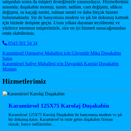
satışından sonra da müşteri desteğimizle yanınızdayız. Hizmetlerimiz
arasında; duşakabin montajı, tamiri, tadilatı, cam değişimi, silikon
değişimi, su kaçağı tamiri, rulman tamiri ve daha birçok hizmet
bulunmaktadır. Siz de banyonuza modern ve şık bir dokunuş katmak
için bizimle iletişime geçin. Uzun yıllara dayanan tecrübemiz ve
yüzlerce memnun müşterimizle, size en iyi hizmeti sunacağımızdan
emin olabilirsiniz.
0543 501 54 34
Post navigation
Karamürsel Osmaniye Mahallesi için Güvenilir Mika Duşakabin
Satışı
Karamürsel Safiye Mahallesi için Dayanıklı Karolaj Duşakabin
Montajı
Hizmetlerimiz
Karamürsel 125X75 Karolaj Duşakabin
Karamürsel 125X75 Karolaj Duşakabin ile banyonuza modern ve şık
bir dokunuş katın. Karamürsel’in önde gelen duşakabin firması
olarak, banyo tadilatından…