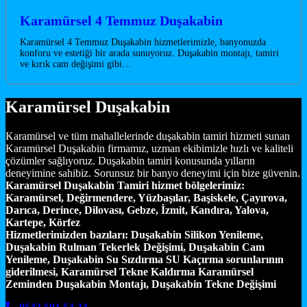
Karamürsel 4 Temmuz Duşakabin
Karamürsel 4 Temmuz Duşakabin hizmetlerimizle, banyonuzda
konforu ve estetiği bir arada sunuyoruz. Duşakabin montajı, tamiri
ve kırık cam değişimi gibi…
Karamürsel Duşakabin
Karamürsel ve tüm mahallelerinde duşakabin tamiri hizmeti sunan
Karamürsel Duşakabin firmamız, uzman ekibimizle hızlı ve kaliteli
çözümler sağlıyoruz. Duşakabin tamiri konusunda yılların
deneyimine sahibiz. Sorunsuz bir banyo deneyimi için bize güvenin.
Karamürsel Duşakabin Tamiri hizmet bölgelerimiz:
Karamürsel, Değirmendere, Yüzbaşılar, Başiskele, Çayırova,
Darıca, Derince, Dilovası, Gebze, İzmit, Kandıra, Yalova,
Kartepe, Körfez
Hizmetlerimizden bazıları:
Duşakabin Silikon Yenileme,
Duşakabin Rulman Tekerlek Değişimi, Duşakabin Cam
Yenileme, Duşakabin Su Sızdırma SU Kaçırma sorunlarının
giderilmesi, Karamürsel Tekne Kaldırma Karamürsel
Zeminden Duşakabin Montajı, Duşakabin Tekne Değişimi