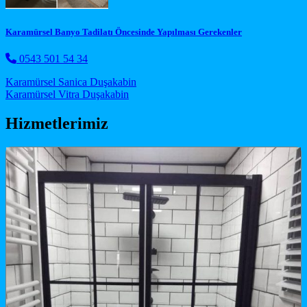
Karamürsel Banyo Tadilatı Öncesinde Yapılması Gerekenler
0543 501 54 34
Post navigation
Karamürsel Sanica Duşakabin
Karamürsel Vitra Duşakabin
Hizmetlerimiz