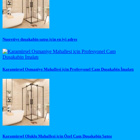
Nusretiye duşakabin satışı için en iyi adres
Karamürsel Osmaniye Mahallesi için Profesyonel Cam Duşakabin İmalatı
Karamürsel Oluklu Mahallesi için Özel Cam Duşakabin Satışı