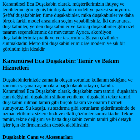
Karamürsel Eca Duşakabin olarak, müşterilerimizin ihtiyaç ve
tercihlerine göre geniş bir duşakabin modeli yelpazesi sunuyoruz.
Şeffaf duşakabinler, füme duşakabinler, mika duşakabinler ve daha
birçok farklı model arasından seçim yapabilirsiniz. İki duvar arası
duşakabinler, yerden duşakabinler ve karolaj duşakabinler gibi özel
tasarım seçeneklerimiz de mevcuttur. Ayrıca, akordiyon
duşakabinlerimiz pratik ve yer tasarrufu sağlayan çözümler
sunmaktadır. Metro tipi duşakabinlerimiz ise modern ve şık bir
görünüm için idealdir.
Karamürsel Eca Duşakabin: Tamir ve Bakım
Hizmetleri
Duşakabinlerinizde zamanla oluşan sorunlar, kullanım sıklığına ve
zamanla yaşanan aşınmalara bağlı olarak ortaya çıkabilir.
Karamürsel Eca Duşakabin olarak, duşakabin cam tamiri, duşakabin
cam değişimi, duşakabin silikon yenileme, duşakabin teker tamiri,
duşakabin rulman tamiri gibi birçok bakım ve onarım hizmeti
sunuyoruz. Su kaçağı, su sızdırma gibi sorunların giderilmesinde de
uzman ekibimiz sizlere hızlı ve etkili çözümler sunmaktadır. Tekne
tamiri, tekne değişimi ve hatta duşakabin zemin tamiri gibi detaylı
işler için de firmamızdan destek alabilirsiniz.
Duşakabin Camı ve Aksesuarları