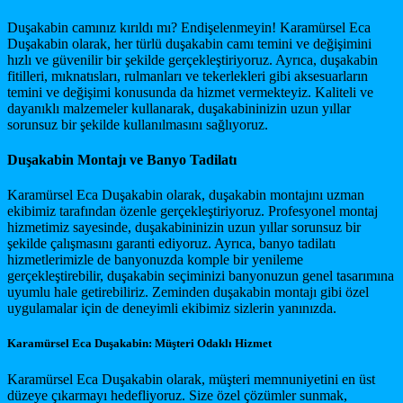
Duşakabin camınız kırıldı mı? Endişelenmeyin! Karamürsel Eca
Duşakabin olarak, her türlü duşakabin camı temini ve değişimini
hızlı ve güvenilir bir şekilde gerçekleştiriyoruz. Ayrıca, duşakabin
fitilleri, mıknatısları, rulmanları ve tekerlekleri gibi aksesuarların
temini ve değişimi konusunda da hizmet vermekteyiz. Kaliteli ve
dayanıklı malzemeler kullanarak, duşakabininizin uzun yıllar
sorunsuz bir şekilde kullanılmasını sağlıyoruz.
Duşakabin Montajı ve Banyo Tadilatı
Karamürsel Eca Duşakabin olarak, duşakabin montajını uzman
ekibimiz tarafından özenle gerçekleştiriyoruz. Profesyonel montaj
hizmetimiz sayesinde, duşakabininizin uzun yıllar sorunsuz bir
şekilde çalışmasını garanti ediyoruz. Ayrıca, banyo tadilatı
hizmetlerimizle de banyonuzda komple bir yenileme
gerçekleştirebilir, duşakabin seçiminizi banyonuzun genel tasarımına
uyumlu hale getirebiliriz. Zeminden duşakabin montajı gibi özel
uygulamalar için de deneyimli ekibimiz sizlerin yanınızda.
Karamürsel Eca Duşakabin: Müşteri Odaklı Hizmet
Karamürsel Eca Duşakabin olarak, müşteri memnuniyetini en üst
düzeye çıkarmayı hedefliyoruz. Size özel çözümler sunmak,