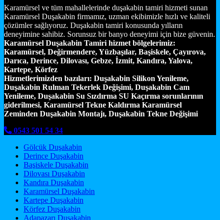
Karamürsel ve tüm mahallelerinde duşakabin tamiri hizmeti sunan
Karamürsel Duşakabin firmamız, uzman ekibimizle hızlı ve kaliteli
çözümler sağlıyoruz. Duşakabin tamiri konusunda yılların
deneyimine sahibiz. Sorunsuz bir banyo deneyimi için bize güvenin.
Karamürsel Duşakabin Tamiri hizmet bölgelerimiz:
Karamürsel, Değirmendere, Yüzbaşılar, Başiskele, Çayırova,
Darıca, Derince, Dilovası, Gebze, İzmit, Kandıra, Yalova,
Kartepe, Körfez
Hizmetlerimizden bazıları:
Duşakabin Silikon Yenileme,
Duşakabin Rulman Tekerlek Değişimi, Duşakabin Cam
Yenileme, Duşakabin Su Sızdırma SU Kaçırma sorunlarının
giderilmesi, Karamürsel Tekne Kaldırma Karamürsel
Zeminden Duşakabin Montajı, Duşakabin Tekne Değişimi
0543 501 54 34
Gölcük Duşakabin
Derince Duşakabin
Başiskele Duşakabin
Dilovası Duşakabin
Kandıra Duşakabin
Karamürsel Duşakabin
Kartepe Duşakabin
Körfez Duşakabin
Adapazarı Duşakabin