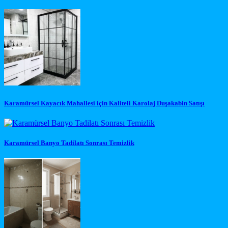
Karamürsel Kayacık Mahallesi için Kaliteli Karolaj Duşakabin Satışı
Karamürsel Banyo Tadilatı Sonrası Temizlik