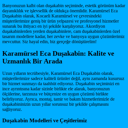
Banyonuzun kalbi olan duşakabin seçiminde, estetik görünüm kadar
dayanıklılık ve işlevsellik de oldukça önemlidir. Karamürsel Eca
Duşakabin olarak, Kocaeli Karamürsel ve çevresindeki
müşterilerimize geniş bir ürün yelpazesi ve profesyonel hizmetler
sunarak bu ihtiyacı en iyi şekilde karşılıyoruz. Akordiyon
duşakabinlerden yerden duşakabinlere, cam duşakabinlerden özel
tasarım modellere kadar, her zevke ve banyoya uygun çözümlerimiz
mevcuttur. Siz hayal edin, biz gerçeğe dönüştürelim!
Karamürsel Eca Duşakabin: Kalite ve
Uzmanlık Bir Arada
Uzun yılların tecrübesiyle, Karamürsel Eca Duşakabin olarak,
müşterilerimize sadece kaliteli ürünler değil, aynı zamanda kusursuz
bir hizmet sunmayı da taahhüt ediyoruz. Duşakabin seçiminizi en
ince ayrıntısına kadar sizinle birlikte ele alarak, banyonuzun
ölçülerine, tarzınıza ve bütçenize en uygun çözümü birlikte
belirliyoruz. Ayrıca, montaj, tamir ve bakım hizmetlerimizle de
duşakabininizin uzun yıllar sorunsuz bir şekilde çalışmasını
sağlıyoruz.
Duşakabin Modelleri ve Çeşitlerimiz