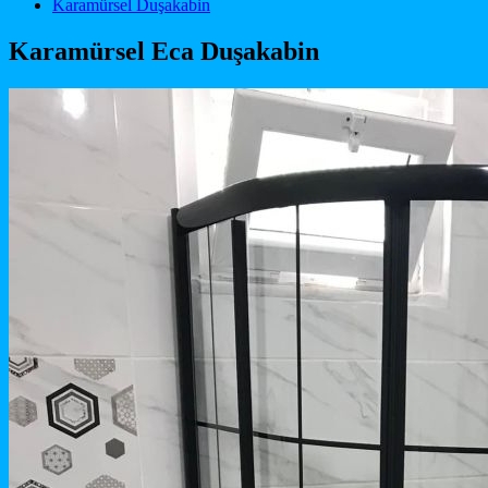
Main Navigation
Karamürsel Duşakabin
Karamürsel Eca Duşakabin