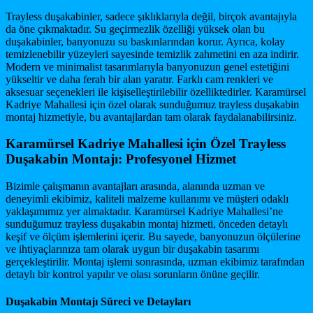
Trayless duşakabinler, sadece şıklıklarıyla değil, birçok avantajıyla
da öne çıkmaktadır. Su geçirmezlik özelliği yüksek olan bu
duşakabinler, banyonuzu su baskınlarından korur. Ayrıca, kolay
temizlenebilir yüzeyleri sayesinde temizlik zahmetini en aza indirir.
Modern ve minimalist tasarımlarıyla banyonuzun genel estetiğini
yükseltir ve daha ferah bir alan yaratır. Farklı cam renkleri ve
aksesuar seçenekleri ile kişiselleştirilebilir özelliktedirler. Karamürsel
Kadriye Mahallesi için özel olarak sunduğumuz trayless duşakabin
montaj hizmetiyle, bu avantajlardan tam olarak faydalanabilirsiniz.
Karamürsel Kadriye Mahallesi için Özel Trayless
Duşakabin Montajı: Profesyonel Hizmet
Bizimle çalışmanın avantajları arasında, alanında uzman ve
deneyimli ekibimiz, kaliteli malzeme kullanımı ve müşteri odaklı
yaklaşımımız yer almaktadır. Karamürsel Kadriye Mahallesi’ne
sunduğumuz trayless duşakabin montaj hizmeti, önceden detaylı
keşif ve ölçüm işlemlerini içerir. Bu sayede, banyonuzun ölçülerine
ve ihtiyaçlarınıza tam olarak uygun bir duşakabin tasarımı
gerçekleştirilir. Montaj işlemi sonrasında, uzman ekibimiz tarafından
detaylı bir kontrol yapılır ve olası sorunların önüne geçilir.
Duşakabin Montajı Süreci ve Detayları