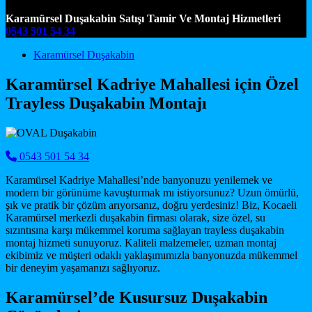
Karamürsel Duşakabin Satışı Tamir Ve Montaj Hizmetleri
0543 501 54 34
Main Navigation
Karamürsel Duşakabin
Karamürsel Kadriye Mahallesi için Özel
Trayless Duşakabin Montajı
0543 501 54 34
Karamürsel Kadriye Mahallesi’nde banyonuzu yenilemek ve
modern bir görünüme kavuşturmak mı istiyorsunuz? Uzun ömürlü,
şık ve pratik bir çözüm arıyorsanız, doğru yerdesiniz! Biz, Kocaeli
Karamürsel merkezli duşakabin firması olarak, size özel, su
sızıntısına karşı mükemmel koruma sağlayan trayless duşakabin
montaj hizmeti sunuyoruz. Kaliteli malzemeler, uzman montaj
ekibimiz ve müşteri odaklı yaklaşımımızla banyonuzda mükemmel
bir deneyim yaşamanızı sağlıyoruz.
Karamürsel’de Kusursuz Duşakabin