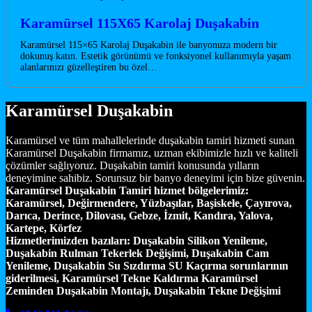
Karamürsel 115X65 Karolaj Duşakabin
Karamürsel 115×65 Karolaj Duşakabin ile banyonuza modern bir
dokunuş katın. Estetik görünümü ve fonksiyonel kullanımıyla yaşam
alanlarınızı güzelleştiren bu özel…
Karamürsel Duşakabin
Karamürsel ve tüm mahallelerinde duşakabin tamiri hizmeti sunan
Karamürsel Duşakabin firmamız, uzman ekibimizle hızlı ve kaliteli
çözümler sağlıyoruz. Duşakabin tamiri konusunda yılların
deneyimine sahibiz. Sorunsuz bir banyo deneyimi için bize güvenin.
Karamürsel Duşakabin Tamiri hizmet bölgelerimiz:
Karamürsel, Değirmendere, Yüzbaşılar, Başiskele, Çayırova,
Darıca, Derince, Dilovası, Gebze, İzmit, Kandıra, Yalova,
Kartepe, Körfez
Hizmetlerimizden bazıları:
Duşakabin Silikon Yenileme,
Duşakabin Rulman Tekerlek Değişimi, Duşakabin Cam
Yenileme, Duşakabin Su Sızdırma SU Kaçırma sorunlarının
giderilmesi, Karamürsel Tekne Kaldırma Karamürsel
Zeminden Duşakabin Montajı, Duşakabin Tekne Değişimi