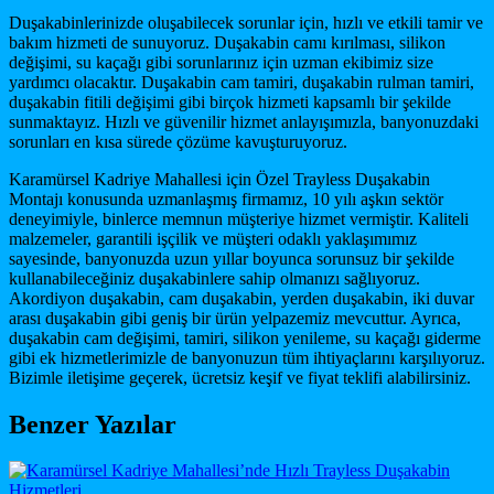
Duşakabinlerinizde oluşabilecek sorunlar için, hızlı ve etkili tamir ve
bakım hizmeti de sunuyoruz. Duşakabin camı kırılması, silikon
değişimi, su kaçağı gibi sorunlarınız için uzman ekibimiz size
yardımcı olacaktır. Duşakabin cam tamiri, duşakabin rulman tamiri,
duşakabin fitili değişimi gibi birçok hizmeti kapsamlı bir şekilde
sunmaktayız. Hızlı ve güvenilir hizmet anlayışımızla, banyonuzdaki
sorunları en kısa sürede çözüme kavuşturuyoruz.
Karamürsel Kadriye Mahallesi için Özel Trayless Duşakabin
Montajı konusunda uzmanlaşmış firmamız, 10 yılı aşkın sektör
deneyimiyle, binlerce memnun müşteriye hizmet vermiştir. Kaliteli
malzemeler, garantili işçilik ve müşteri odaklı yaklaşımımız
sayesinde, banyonuzda uzun yıllar boyunca sorunsuz bir şekilde
kullanabileceğiniz duşakabinlere sahip olmanızı sağlıyoruz.
Akordiyon duşakabin, cam duşakabin, yerden duşakabin, iki duvar
arası duşakabin gibi geniş bir ürün yelpazemiz mevcuttur. Ayrıca,
duşakabin cam değişimi, tamiri, silikon yenileme, su kaçağı giderme
gibi ek hizmetlerimizle de banyonuzun tüm ihtiyaçlarını karşılıyoruz.
Bizimle iletişime geçerek, ücretsiz keşif ve fiyat teklifi alabilirsiniz.
Benzer Yazılar