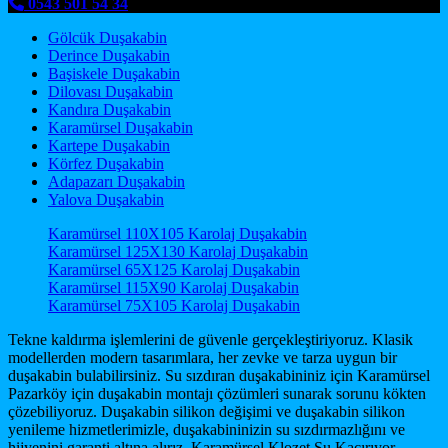
0543 501 54 34
Gölcük Duşakabin
Derince Duşakabin
Başiskele Duşakabin
Dilovası Duşakabin
Kandıra Duşakabin
Karamürsel Duşakabin
Kartepe Duşakabin
Körfez Duşakabin
Adapazarı Duşakabin
Yalova Duşakabin
Karamürsel 110X105 Karolaj Duşakabin
Karamürsel 125X130 Karolaj Duşakabin
Karamürsel 65X125 Karolaj Duşakabin
Karamürsel 115X90 Karolaj Duşakabin
Karamürsel 75X105 Karolaj Duşakabin
Tekne kaldırma işlemlerini de güvenle gerçekleştiriyoruz. Klasik
modellerden modern tasarımlara, her zevke ve tarza uygun bir
duşakabin bulabilirsiniz. Su sızdıran duşakabininiz için Karamürsel
Pazarköy için duşakabin montajı çözümleri sunarak sorunu kökten
çözebiliyoruz. Duşakabin silikon değişimi ve duşakabin silikon
yenileme hizmetlerimizle, duşakabininizin su sızdırmazlığını ve
hijyenini garanti altına alırız. Karamürsel Klozet Su Kaçırıyor