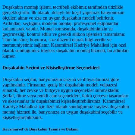
Duşakabin montajı işlemi, tecrübeli ekibimiz tarafından titizlikle
gerçekleştirilir. İlk olarak, detaylı bir keşif yapılarak banyonuzun
ölçüleri alınır ve size en uygun duşakabin modeli belirlenir.
Ardından, seçtiğiniz modelin montajı profesyonel ekipmanlar
kullanılarak yapılır. Montaj sonrasında, duşakabininizin su
geçirmezliği kontrol edilir ve gerekli silikon işlemleri tamamlanır.
Tüm bu süreç boyunca, size düzenli olarak bilgi verilir ve
memnuniyetiniz sağlanır. Karamürsel Kadriye Mahallesi için özel
olarak sunduğumuz trayless duşakabin montaj hizmeti, bu adımları
kapsar.
Duşakabin Seçimi ve Kişiselleştirme Seçenekleri
Duşakabin seçimi, banyonuzun tarzına ve ihtiyaçlarınıza göre
yapılmalıdır. Firmamız, geniş bir duşakabin modeli yelpazesi
sunarak, her zevke ve bütçeye uygun seçenekler sunmaktadır.
Şeffaf, füme veya renkli cam seçenekleri, farklı çerçeve tasarımları
ve aksesuarlar ile duşakabinizi kişiselleştirebilirsiniz. Karamürsel
Kadriye Mahallesi için özel olarak sunduğumuz trayless duşakabin
montaj hizmeti ile, banyonuza en uygun duşakabini seçebilir ve
kişiselleştirebilirsiniz.
Karamürsel’de Duşakabin Tamiri ve Bakımı