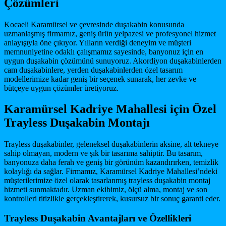
Çözümleri
Kocaeli Karamürsel ve çevresinde duşakabin konusunda
uzmanlaşmış firmamız, geniş ürün yelpazesi ve profesyonel hizmet
anlayışıyla öne çıkıyor. Yılların verdiği deneyim ve müşteri
memnuniyetine odaklı çalışmamız sayesinde, banyonuz için en
uygun duşakabin çözümünü sunuyoruz. Akordiyon duşakabinlerden
cam duşakabinlere, yerden duşakabinlerden özel tasarım
modellerimize kadar geniş bir seçenek sunarak, her zevke ve
bütçeye uygun çözümler üretiyoruz.
Karamürsel Kadriye Mahallesi için Özel
Trayless Duşakabin Montajı
Trayless duşakabinler, geleneksel duşakabinlerin aksine, alt tekneye
sahip olmayan, modern ve şık bir tasarıma sahiptir. Bu tasarım,
banyonuza daha ferah ve geniş bir görünüm kazandırırken, temizlik
kolaylığı da sağlar. Firmamız, Karamürsel Kadriye Mahallesi’ndeki
müşterilerimize özel olarak tasarlanmış trayless duşakabin montaj
hizmeti sunmaktadır. Uzman ekibimiz, ölçü alma, montaj ve son
kontrolleri titizlikle gerçekleştirerek, kusursuz bir sonuç garanti eder.
Trayless Duşakabin Avantajları ve Özellikleri