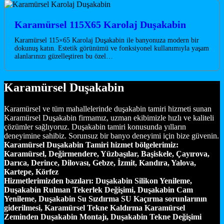
Karamürsel 115X65 Karolaj Duşakabin
Karamürsel 115×65 Karolaj Duşakabin ile banyonuza modern bir
dokunuş katın. Estetik görünümü ve fonksiyonel kullanımıyla yaşam
alanlarınızı güzelleştiren bu özel…
Karamürsel Duşakabin
Karamürsel ve tüm mahallelerinde duşakabin tamiri hizmeti sunan
Karamürsel Duşakabin firmamız, uzman ekibimizle hızlı ve kaliteli
çözümler sağlıyoruz. Duşakabin tamiri konusunda yılların
deneyimine sahibiz. Sorunsuz bir banyo deneyimi için bize güvenin.
Karamürsel Duşakabin Tamiri hizmet bölgelerimiz:
Karamürsel, Değirmendere, Yüzbaşılar, Başiskele, Çayırova,
Darıca, Derince, Dilovası, Gebze, İzmit, Kandıra, Yalova,
Kartepe, Körfez
Hizmetlerimizden bazıları:
Duşakabin Silikon Yenileme,
Duşakabin Rulman Tekerlek Değişimi, Duşakabin Cam
Yenileme, Duşakabin Su Sızdırma SU Kaçırma sorunlarının
giderilmesi, Karamürsel Tekne Kaldırma Karamürsel
Zeminden Duşakabin Montajı, Duşakabin Tekne Değişimi