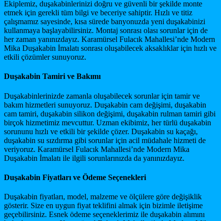
Ekiplemiz, duşakabinlerinizi doğru ve güvenli bir şekilde monte
etmek için gerekli tüm bilgi ve beceriye sahiptir. Hızlı ve titiz
çalışmamız sayesinde, kısa sürede banyonuzda yeni duşakabinizi
kullanmaya başlayabilirsiniz. Montaj sonrası olası sorunlar için de
her zaman yanınızdayız. Karamürsel Fulacık Mahallesi’nde Modern
Mika Duşakabin İmalatı sonrası oluşabilecek aksaklıklar için hızlı ve
etkili çözümler sunuyoruz.
Duşakabin Tamiri ve Bakımı
Duşakabinlerinizde zamanla oluşabilecek sorunlar için tamir ve
bakım hizmetleri sunuyoruz. Duşakabin cam değişimi, duşakabin
cam tamiri, duşakabin silikon değişimi, duşakabin rulman tamiri gibi
birçok hizmetimiz mevcuttur. Uzman ekibimiz, her türlü duşakabin
sorununu hızlı ve etkili bir şekilde çözer. Duşakabin su kaçağı,
duşakabin su sızdırma gibi sorunlar için acil müdahale hizmeti de
veriyoruz. Karamürsel Fulacık Mahallesi’nde Modern Mika
Duşakabin İmalatı ile ilgili sorunlarınızda da yanınızdayız.
Duşakabin Fiyatları ve Ödeme Seçenekleri
Duşakabin fiyatları, model, malzeme ve ölçülere göre değişiklik
gösterir. Size en uygun fiyat teklifini almak için bizimle iletişime
geçebilirsiniz. Esnek ödeme seçeneklerimiz ile duşakabin alımını