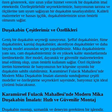
özen göstererek, size uzun yıllar hizmet verecek bir duşakabin imal
etmektedir. Özelleştirilebilir seçeneklerimizle, banyonuzun tarzına ve
ölçülerine tam uyum sağlayan bir duşakabin tasarlayabiliriz. Kaliteli
malzemeler ve hassas işçilik, duşakabinlerinizin uzun ömürlü
olmasını sağlar.
Duşakabin Çeşitlerimiz ve Özellikleri
Geniş bir duşakabin seçeneği sunuyoruz. Şeffaf duşakabinler, füme
duşakabinler, karolaj duşakabinler, akordiyon duşakabinler ve daha
birçok model arasından seçim yapabilirsiniz. Mika duşakabinlerin
yanı sıra, cam duşakabinlerimiz de en yüksek kalite standartlarında
üretilmektedir. Her model, dayanıklı ve güvenilir malzemelerden
imal edilmiş olup, uzun ömürlü kullanım sağlar. Özel ölçülerde
üretim hizmetimiz ile banyonuzun her köşesine uyumlu bir
duşakabin sahibi olabilirsiniz. Karamürsel Fulacık Mahallesi’nde
Modern Mika Duşakabin İmalatı alanında sunduğumuz çeşitli
modeller ve özelleştirme seçenekleri sayesinde, banyonuz için ideal
çözümü bulacaksınız.
Karamürsel Fulacık Mahallesi’nde Modern Mika
Duşakabin İmalatı: Hızlı ve Güvenilir Montaj
Duşakabin montajı, uzmanlık ve deneyim gerektiren bir işlemdir.