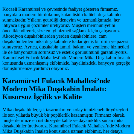
Kocaeli Karamürsel ve çevresinde faaliyet gösteren firmamız,
banyolara modern bir dokunuş katan üstün kaliteli duşakabinler
sunmaktadır. Yılların getirdiği deneyim ve uzmanlığımızla, her
ihtiyaca uygun çözümler üretiyoruz. Müşteri memnuniyetini
önceliklendirerek, size en iyi hizmeti sağlamak için çalışıyoruz.
Akordiyon duşakabinlerden yerden duşakabinlere, cam
duşakabinlerden mika duşakabinlere kadar geniş bir ürün yelpazesi
sunuyoruz. Ayrıca, duşakabin tamiri, bakımı ve yenileme hizmetleri
ile de banyonuzun sorunsuz ve estetik görünümünü garantiliyoruz.
Karamürsel Fulacık Mahallesi’nde Modern Mika Duşakabin İmalatı
konusunda uzmanlaşmış ekibimizle, hayalinizdeki banyoyu gerçeğe
dönüştürmenize yardımcı oluyoruz.
Karamürsel Fulacık Mahallesi’nde
Modern Mika Duşakabin İmalatı:
Kusursuz İşçilik ve Kalite
Mika duşakabinler, şık tasarımları ve kolay temizlenebilir yüzeyleri
ile son yıllarda büyük bir popülerlik kazanmıştır. Firmanız olarak,
müşterilerimize en üst düzeyde kalite ve dayanıklılık sunan mika
duşakabinler üretiyoruz. Karamürsel Fulacık Mahallesi’nde Modern
Mika Duşakabin İmalatı konusunda uzman ekibimiz, her detaya