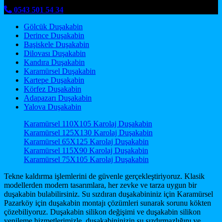
0543 501 54 34
Gölcük Duşakabin
Derince Duşakabin
Başiskele Duşakabin
Dilovası Duşakabin
Kandıra Duşakabin
Karamürsel Duşakabin
Kartepe Duşakabin
Körfez Duşakabin
Adapazarı Duşakabin
Yalova Duşakabin
Karamürsel 110X105 Karolaj Duşakabin
Karamürsel 125X130 Karolaj Duşakabin
Karamürsel 65X125 Karolaj Duşakabin
Karamürsel 115X90 Karolaj Duşakabin
Karamürsel 75X105 Karolaj Duşakabin
Tekne kaldırma işlemlerini de güvenle gerçekleştiriyoruz. Klasik
modellerden modern tasarımlara, her zevke ve tarza uygun bir
duşakabin bulabilirsiniz. Su sızdıran duşakabininiz için Karamürsel
Pazarköy için duşakabin montajı çözümleri sunarak sorunu kökten
çözebiliyoruz. Duşakabin silikon değişimi ve duşakabin silikon
yenileme hizmetlerimizle, duşakabininizin su sızdırmazlığını ve