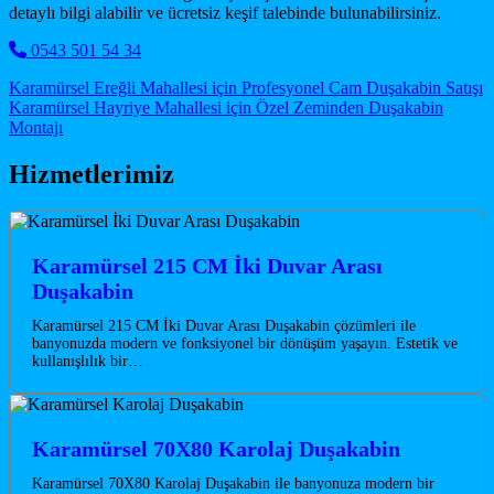
detaylı bilgi alabilir ve ücretsiz keşif talebinde bulunabilirsiniz.
0543 501 54 34
Post navigation
Karamürsel Ereğli Mahallesi için Profesyonel Cam Duşakabin Satışı
Karamürsel Hayriye Mahallesi için Özel Zeminden Duşakabin
Montajı
Hizmetlerimiz
Karamürsel 215 CM İki Duvar Arası
Duşakabin
Karamürsel 215 CM İki Duvar Arası Duşakabin çözümleri ile
banyonuzda modern ve fonksiyonel bir dönüşüm yaşayın. Estetik ve
kullanışlılık bir…
Karamürsel 70X80 Karolaj Duşakabin
Karamürsel 70X80 Karolaj Duşakabin ile banyonuza modern bir