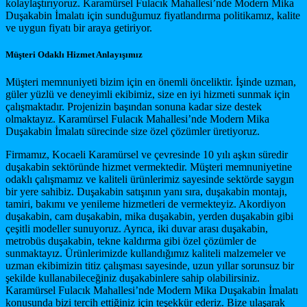
kolaylaştırıyoruz. Karamürsel Fulacık Mahallesi’nde Modern Mika
Duşakabin İmalatı için sunduğumuz fiyatlandırma politikamız, kalite
ve uygun fiyatı bir araya getiriyor.
Müşteri Odaklı Hizmet Anlayışımız
Müşteri memnuniyeti bizim için en önemli önceliktir. İşinde uzman,
güler yüzlü ve deneyimli ekibimiz, size en iyi hizmeti sunmak için
çalışmaktadır. Projenizin başından sonuna kadar size destek
olmaktayız. Karamürsel Fulacık Mahallesi’nde Modern Mika
Duşakabin İmalatı sürecinde size özel çözümler üretiyoruz.
Firmamız, Kocaeli Karamürsel ve çevresinde 10 yılı aşkın süredir
duşakabin sektöründe hizmet vermektedir. Müşteri memnuniyetine
odaklı çalışmamız ve kaliteli ürünlerimiz sayesinde sektörde saygın
bir yere sahibiz. Duşakabin satışının yanı sıra, duşakabin montajı,
tamiri, bakımı ve yenileme hizmetleri de vermekteyiz. Akordiyon
duşakabin, cam duşakabin, mika duşakabin, yerden duşakabin gibi
çeşitli modeller sunuyoruz. Ayrıca, iki duvar arası duşakabin,
metrobüs duşakabin, tekne kaldırma gibi özel çözümler de
sunmaktayız. Ürünlerimizde kullandığımız kaliteli malzemeler ve
uzman ekibimizin titiz çalışması sayesinde, uzun yıllar sorunsuz bir
şekilde kullanabileceğiniz duşakabinlere sahip olabilirsiniz.
Karamürsel Fulacık Mahallesi’nde Modern Mika Duşakabin İmalatı
konusunda bizi tercih ettiğiniz için teşekkür ederiz. Bize ulaşarak