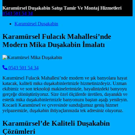
Karamürsel Duşakabin Satışı Tamir Ve Montaj Hizmetleri
0543 501 54 34
Main Navigation
Karamürsel Duşakabin
Karamürsel Fulacık Mahallesi’nde
Modern Mika Duşakabin İmalatı
0543 501 54 34
Karamürsel Fulacık Mahallesi’nde modern ve şık banyolara hayat
katacak, kaliteli mika duşakabinlerimizle hizmetinizdeyiz. Uzman
ekibimiz ve son teknoloji makinelerimizle, hayalinizdeki banyoyu
gerçeğe dönüştürüyoruz. Size özel ölçülerde üretilen, dayanıklı ve
estetik mika duşakabinlerimizle banyonuzu baştan aşağı yenileyin.
Kocaeli Karamürsel ve çevresinde sunduğumuz geniş hizmet
yelpazemizle, duşakabin ihtiyaçlarınızda tek adresiniz oluyoruz.
Karamürsel’de Kaliteli Duşakabin
Çözümleri