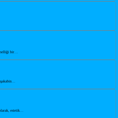
nelliği bir…
duşakabin…
olarak, estetik…