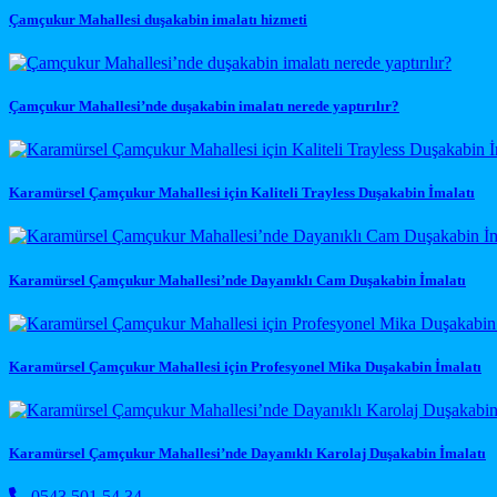
Çamçukur Mahallesi duşakabin imalatı hizmeti
Çamçukur Mahallesi’nde duşakabin imalatı nerede yaptırılır?
Karamürsel Çamçukur Mahallesi için Kaliteli Trayless Duşakabin İmalatı
Karamürsel Çamçukur Mahallesi’nde Dayanıklı Cam Duşakabin İmalatı
Karamürsel Çamçukur Mahallesi için Profesyonel Mika Duşakabin İmalatı
Karamürsel Çamçukur Mahallesi’nde Dayanıklı Karolaj Duşakabin İmalatı
0543 501 54 34