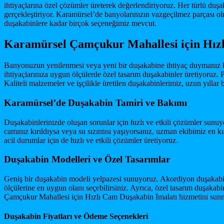
ihtiyaçlarına özel çözümler üreterek değerlendiriyoruz. Her türlü duşak
gerçekleştiriyor. Karamürsel’de banyolarınızın vazgeçilmez parçası 
duşakabinlere kadar birçok seçeneğimiz mevcut.
Karamürsel Çamçukur Mahallesi için Hızlı
Banyonuzun yenilenmesi veya yeni bir duşakabine ihtiyaç duymanız h
ihtiyaçlarınıza uygun ölçülerde özel tasarım duşakabinler üretiyoruz. P
Kaliteli malzemeler ve işçilikle üretilen duşakabinlerimiz, uzun yıllar
Karamürsel’de Duşakabin Tamiri ve Bakımı
Duşakabinlerinizde oluşan sorunlar için hızlı ve etkili çözümler sunu
camınız kırıldıysa veya su sızıntısı yaşıyorsanız, uzman ekibimiz e
acil durumlar için de hızlı ve etkili çözümler üretiyoruz.
Duşakabin Modelleri ve Özel Tasarımlar
Geniş bir duşakabin modeli yelpazesi sunuyoruz. Akordiyon duşakabin,
ölçülerine en uygun olanı seçebilirsiniz. Ayrıca, özel tasarım duşaka
Çamçukur Mahallesi için Hızlı Cam Duşakabin İmalatı hizmetini sunma
Duşakabin Fiyatları ve Ödeme Seçenekleri