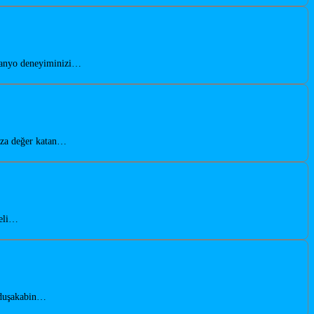
 banyo deneyiminizi…
nıza değer katan…
teli…
n duşakabin…