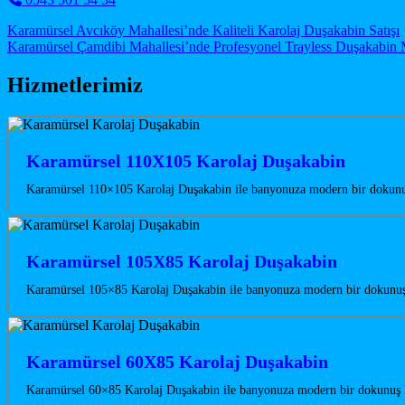
Post navigation
Karamürsel Avcıköy Mahallesi’nde Kaliteli Karolaj Duşakabin Satışı
Karamürsel Çamdibi Mahallesi’nde Profesyonel Trayless Duşakabin 
Hizmetlerimiz
Karamürsel 110X105 Karolaj Duşakabin
Karamürsel 110×105 Karolaj Duşakabin ile banyonuza modern bir dokunuş 
Karamürsel 105X85 Karolaj Duşakabin
Karamürsel 105×85 Karolaj Duşakabin ile banyonuza modern bir dokunuş ka
Karamürsel 60X85 Karolaj Duşakabin
Karamürsel 60×85 Karolaj Duşakabin ile banyonuza modern bir dokunuş ka