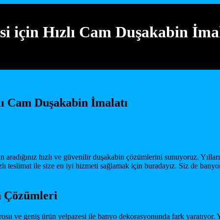
 için Hızlı Cam Duşakabin İmal
lı Cam Duşakabin İmalatı
aradığınız hızlı ve güvenilir duşakabin çözümlerini sunuyoruz. Yılla
ı teslimat ile size en iyi hizmeti sağlamak için buradayız. Siz de banyo
n Çözümleri
u ve geniş ürün yelpazesi ile banyo dekorasyonunda fark yaratıyor. Yıl