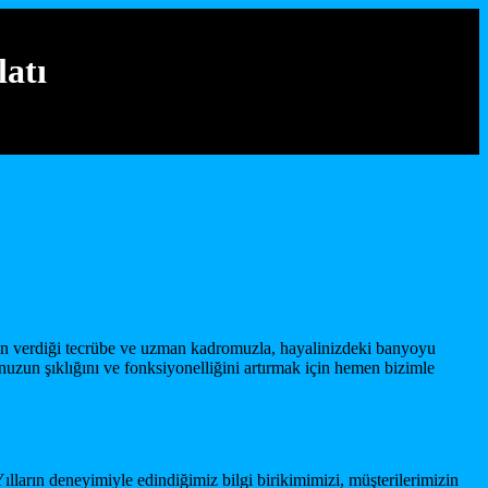
atı
rın verdiği tecrübe ve uzman kadromuzla, hayalinizdeki banyoyu
nuzun şıklığını ve fonksiyonelliğini artırmak için hemen bizimle
ların deneyimiyle edindiğimiz bilgi birikimimizi, müşterilerimizin