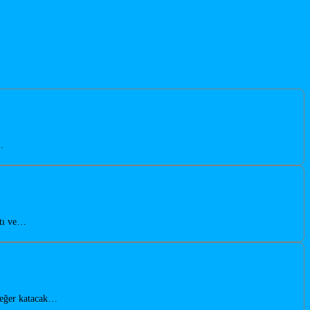
…
atı ve…
değer katacak…