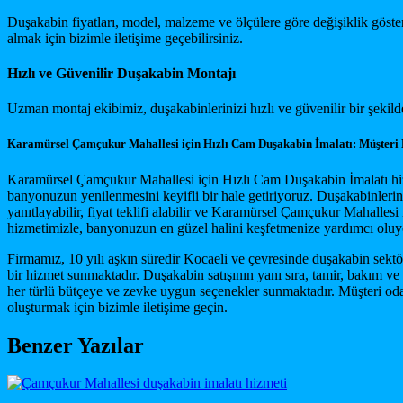
Duşakabin fiyatları, model, malzeme ve ölçülere göre değişiklik göste
almak için bizimle iletişime geçebilirsiniz.
Hızlı ve Güvenilir Duşakabin Montajı
Uzman montaj ekibimiz, duşakabinlerinizi hızlı ve güvenilir bir şekil
Karamürsel Çamçukur Mahallesi için Hızlı Cam Duşakabin İmalatı: Müşteri
Karamürsel Çamçukur Mahallesi için Hızlı Cam Duşakabin İmalatı hizme
banyonuzun yenilenmesini keyifli bir hale getiriyoruz. Duşakabinlerini
yanıtlayabilir, fiyat teklifi alabilir ve Karamürsel Çamçukur Mahall
hizmetimizle, banyonuzun en güzel halini keşfetmenize yardımcı oluy
Firmamız, 10 yılı aşkın süredir Kocaeli ve çevresinde duşakabin sekt
bir hizmet sunmaktadır. Duşakabin satışının yanı sıra, tamir, bakım v
her türlü bütçeye ve zevke uygun seçenekler sunmaktadır. Müşteri odak
oluşturmak için bizimle iletişime geçin.
Benzer Yazılar