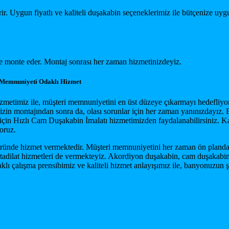
rir. Uygun fiyatlı ve kaliteli duşakabin seçeneklerimiz ile bütçenize 
de monte eder. Montaj sonrası her zaman hizmetinizdeyiz.
 Memnuniyeti Odaklı Hizmet
timiz ile, müşteri memnuniyetini en üst düzeye çıkarmayı hedefliyoruz
zin montajından sonra da, olası sorunlar için her zaman yanınızdayız. Biz
esi için Hızlı Cam Duşakabin İmalatı hizmetimizden faydalanabilirsiniz
oruz.
öründe hizmet vermektedir. Müşteri memnuniyetini her zaman ön planda 
e tadilat hizmetleri de vermekteyiz. Akordiyon duşakabin, cam duşakabin
lı çalışma prensibimiz ve kaliteli hizmet anlayışımız ile, banyonuzun 