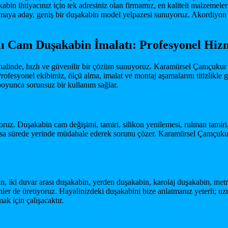
abin ihtiyacınız için tek adresiniz olan firmamız, en kaliteli malzemele
olmaya aday, geniş bir duşakabin model yelpazesi sunuyoruz. Akordiyon
 Cam Duşakabin İmalatı: Profesyonel Hizme
alinde, hızlı ve güvenilir bir çözüm sunuyoruz. Karamürsel Çamçukur M
rofesyonel ekibimiz, ölçü alma, imalat ve montaj aşamalarını titizlikle ge
 boyunca sorunsuz bir kullanım sağlar.
yoruz. Duşakabin cam değişimi, tamiri, silikon yenilemesi, rulman tamir
n kısa sürede yerinde müdahale ederek sorunu çözer. Karamürsel Çamçuk
 iki duvar arası duşakabin, yerden duşakabin, karolaj duşakabin, metr
binler de üretiyoruz. Hayalinizdeki duşakabini bize anlatmanız yeterli;
k için çalışacaktır.