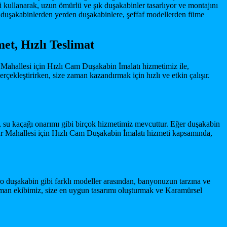
ri kullanarak, uzun ömürlü ve şık duşakabinler tasarlıyor ve montajını
 duşakabinlerden yerden duşakabinlere, şeffaf modellerden füme
t, Hızlı Teslimat
ahallesi için Hızlı Cam Duşakabin İmalatı hizmetimiz ile,
rçekleştirirken, size zaman kazandırmak için hızlı ve etkin çalışır.
i, su kaçağı onarımı gibi birçok hizmetimiz mevcuttur. Eğer duşakabin
ur Mahallesi için Hızlı Cam Duşakabin İmalatı hizmeti kapsamında,
o duşakabin gibi farklı modeller arasından, banyonuzun tarzına ve
 uzman ekibimiz, size en uygun tasarımı oluşturmak ve Karamürsel