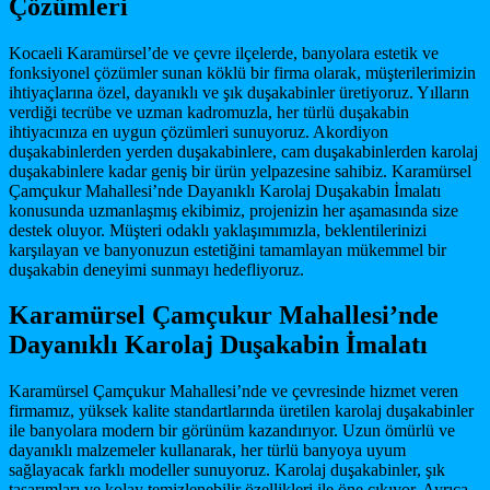
Çözümleri
Kocaeli Karamürsel’de ve çevre ilçelerde, banyolara estetik ve
fonksiyonel çözümler sunan köklü bir firma olarak, müşterilerimizin
ihtiyaçlarına özel, dayanıklı ve şık duşakabinler üretiyoruz. Yılların
verdiği tecrübe ve uzman kadromuzla, her türlü duşakabin
ihtiyacınıza en uygun çözümleri sunuyoruz. Akordiyon
duşakabinlerden yerden duşakabinlere, cam duşakabinlerden karolaj
duşakabinlere kadar geniş bir ürün yelpazesine sahibiz. Karamürsel
Çamçukur Mahallesi’nde Dayanıklı Karolaj Duşakabin İmalatı
konusunda uzmanlaşmış ekibimiz, projenizin her aşamasında size
destek oluyor. Müşteri odaklı yaklaşımımızla, beklentilerinizi
karşılayan ve banyonuzun estetiğini tamamlayan mükemmel bir
duşakabin deneyimi sunmayı hedefliyoruz.
Karamürsel Çamçukur Mahallesi’nde
Dayanıklı Karolaj Duşakabin İmalatı
Karamürsel Çamçukur Mahallesi’nde ve çevresinde hizmet veren
firmamız, yüksek kalite standartlarında üretilen karolaj duşakabinler
ile banyolara modern bir görünüm kazandırıyor. Uzun ömürlü ve
dayanıklı malzemeler kullanarak, her türlü banyoya uyum
sağlayacak farklı modeller sunuyoruz. Karolaj duşakabinler, şık
tasarımları ve kolay temizlenebilir özellikleri ile öne çıkıyor. Ayrıca,