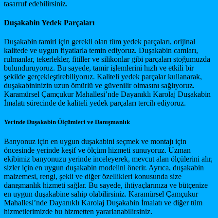
tasarruf edebilirsiniz.
Duşakabin Yedek Parçaları
Duşakabin tamiri için gerekli olan tüm yedek parçaları, orijinal
kalitede ve uygun fiyatlarla temin ediyoruz. Duşakabin camları,
rulmanlar, tekerlekler, fitiller ve silikonlar gibi parçaları stoğumuzda
bulunduruyoruz. Bu sayede, tamir işlemlerini hızlı ve etkili bir
şekilde gerçekleştirebiliyoruz. Kaliteli yedek parçalar kullanarak,
duşakabininizin uzun ömürlü ve güvenilir olmasını sağlıyoruz.
Karamürsel Çamçukur Mahallesi’nde Dayanıklı Karolaj Duşakabin
İmalatı sürecinde de kaliteli yedek parçaları tercih ediyoruz.
Yerinde Duşakabin Ölçümleri ve Danışmanlık
Banyonuz için en uygun duşakabini seçmek ve montajı için
öncesinde yerinde keşif ve ölçüm hizmeti sunuyoruz. Uzman
ekibimiz banyonuzu yerinde inceleyerek, mevcut alan ölçülerini alır,
sizler için en uygun duşakabin modelini önerir. Ayrıca, duşakabin
malzemesi, rengi, şekli ve diğer özellikleri konusunda size
danışmanlık hizmeti sağlar. Bu sayede, ihtiyaçlarınıza ve bütçenize
en uygun duşakabine sahip olabilirsiniz. Karamürsel Çamçukur
Mahallesi’nde Dayanıklı Karolaj Duşakabin İmalatı ve diğer tüm
hizmetlerimizde bu hizmetten yararlanabilirsiniz.