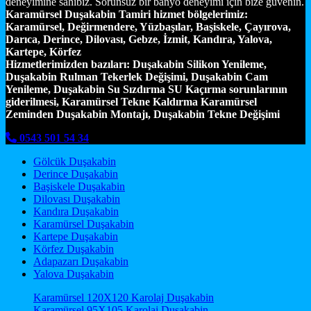
deneyimine sahibiz. Sorunsuz bir banyo deneyimi için bize güvenin.
Karamürsel Duşakabin Tamiri hizmet bölgelerimiz:
Karamürsel, Değirmendere, Yüzbaşılar, Başiskele, Çayırova,
Darıca, Derince, Dilovası, Gebze, İzmit, Kandıra, Yalova,
Kartepe, Körfez
Hizmetlerimizden bazıları:
Duşakabin Silikon Yenileme,
Duşakabin Rulman Tekerlek Değişimi, Duşakabin Cam
Yenileme, Duşakabin Su Sızdırma SU Kaçırma sorunlarının
giderilmesi, Karamürsel Tekne Kaldırma Karamürsel
Zeminden Duşakabin Montajı, Duşakabin Tekne Değişimi
0543 501 54 34
Gölcük Duşakabin
Derince Duşakabin
Başiskele Duşakabin
Dilovası Duşakabin
Kandıra Duşakabin
Karamürsel Duşakabin
Kartepe Duşakabin
Körfez Duşakabin
Adapazarı Duşakabin
Yalova Duşakabin
Karamürsel 120X120 Karolaj Duşakabin
Karamürsel 95X105 Karolaj Duşakabin