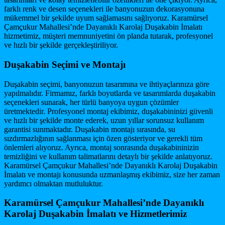
farklı renk ve desen seçenekleri ile banyonuzun dekorasyonuna
mükemmel bir şekilde uyum sağlamasını sağlıyoruz. Karamürsel
Çamçukur Mahallesi’nde Dayanıklı Karolaj Duşakabin İmalatı
hizmetimiz, müşteri memnuniyetini ön planda tutarak, profesyonel
ve hızlı bir şekilde gerçekleştiriliyor.
Duşakabin Seçimi ve Montajı
Duşakabin seçimi, banyonuzun tasarımına ve ihtiyaçlarınıza göre
yapılmalıdır. Firmamız, farklı boyutlarda ve tasarımlarda duşakabin
seçenekleri sunarak, her türlü banyoya uygun çözümler
üretmektedir. Profesyonel montaj ekibimiz, duşakabininizi güvenli
ve hızlı bir şekilde monte ederek, uzun yıllar sorunsuz kullanım
garantisi sunmaktadır. Duşakabin montajı sırasında, su
sızdırmazlığının sağlanması için özen gösteriyor ve gerekli tüm
önlemleri alıyoruz. Ayrıca, montaj sonrasında duşakabininizin
temizliğini ve kullanım talimatlarını detaylı bir şekilde anlatıyoruz.
Karamürsel Çamçukur Mahallesi’nde Dayanıklı Karolaj Duşakabin
İmalatı ve montajı konusunda uzmanlaşmış ekibimiz, size her zaman
yardımcı olmaktan mutluluktur.
Karamürsel Çamçukur Mahallesi’nde Dayanıklı
Karolaj Duşakabin İmalatı ve Hizmetlerimiz