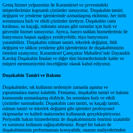
Geniş hizmet yelpazemiz ile Karamürsel ve çevresindeki
müşterilerimize kapsamlı çözümler sunuyoruz. Duşakabin tamiri,
değişimi ve yenileme işlemlerinde uzmanlaşmış ekibimiz, her türlü
sorununuza hızlı ve etkili çözümler üretiyor. Duşakabin camı
kırılması, su kaçağı, mıknatıs arızası gibi sorunlar için hızlı ve
güvenilir hizmet sunuyoruz. Ayrıca, banyo tadilatı hizmetlerimiz ile
banyonuzu baştan aşağıya yenileyebilir, rüya banyonuzu
yaratabiliriz. Duşakabin rulman tamiri, tekerlek değişimi, fitili
değişimi ve silikon yenileme gibi işlemlerimiz ile duşakabininizin
ömrünü uzatıyoruz. Karamürsel Çamçukur Mahallesi’nde Dayanıklı
Karolaj Duşakabin İmalatı ve diğer tüm hizmetlerimizde kalite ve
müşteri memnuniyetini önceliğimiz olarak kabul ediyoruz.
Duşakabin Tamiri ve Bakımı
Duşakabinler, sık kullanım nedeniyle zamanla aşınma ve
yıpranmalara maruz kalabilir. Firmamız, duşakabin tamiri ve bakımı
konusunda uzmanlaşmış ekibiyle, bu sorunlara hızlı ve etkili
çözümler sunmaktadır. Duşakabin cam tamiri, su kaçağı tamiri,
rulman tamiri ve tekerlek değişimi gibi işlemleri profesyonel
ekipmanlar ve kaliteli malzemeler kullanarak gerçekleştiriyoruz.
Periyodik bakım hizmetlerimiz ile duşakabininizin ömrünü uzatabilir
ve sorunsuz kullanım sağlayabilirsiniz. Regel bir bakım ile
duşakabininizin performansını koruyabilir, onarım maliyetlerinden