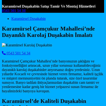
Karamürsel Duşakabin Satışı Tamir Ve Montaj Hizmetleri
0543 501 54 34
Main Navigation
Karamürsel Duşakabin
Karamürsel Çamçukur Mahallesi’nde
Dayanıklı Karolaj Duşakabin İmalatı
0543 501 54 34
Karamürsel Çamçukur Mahallesi’nde banyonuzun şıklığını ve
fonksiyonelliğini artıracak, uzun yıllar sorunsuz kullanabileceğiniz
dayanıklı karolaj duşakabinler arıyorsanız doğru yerdesiniz. Uzun
yıllardır Kocaeli ve çevresinde hizmet veren firmamız, kaliteli işçilik
ve müşteri memnuniyetini ön planda tutarak, size özel tasarımlar
sunuyor. Banyo tadilatı ihtiyaçlarınızdan duşakabin cam tamiri ve
yenilemesine kadar geniş bir hizmet yelpazesi sunan firmamız ile
hayalinizdeki banyoya kavuşun.
Karamürsel’de Kaliteli Duşakabin