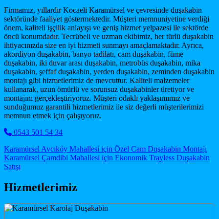
Firmamız, yıllardır Kocaeli Karamürsel ve çevresinde duşakabin
sektöründe faaliyet göstermektedir. Müşteri memnuniyetine verdiği
önem, kaliteli işçilik anlayışı ve geniş hizmet yelpazesi ile sektörde
öncü konumdadır. Tecrübeli ve uzman ekibimiz, her türlü duşakabin
ihtiyacınızda size en iyi hizmeti sunmayı amaçlamaktadır. Ayrıca,
akordiyon duşakabin, banyo tadilatı, cam duşakabin, füme
duşakabin, iki duvar arası duşakabin, metrobüs duşakabin, mika
duşakabin, şeffaf duşakabin, yerden duşakabin, zeminden duşakabin
montajı gibi hizmetlerimiz de mevcuttur. Kaliteli malzemeler
kullanarak, uzun ömürlü ve sorunsuz duşakabinler üretiyor ve
montajını gerçekleştiriyoruz. Müşteri odaklı yaklaşımımız ve
sunduğumuz garantili hizmetlerimiz ile siz değerli müşterilerimizi
memnun etmek için çalışıyoruz.
0543 501 54 34
Post navigation
Karamürsel Avcıköy Mahallesi için Özel Cam Duşakabin Montajı
Karamürsel Çamdibi Mahallesi için Ekonomik Trayless Duşakabin
Satışı
Hizmetlerimiz