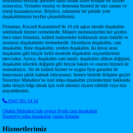
sonrasında temizlik işlemleri dahil olmak üzere komple bir hizmet
sunuyoruz. Yerinden montaj ve demontaj hizmeti ile size zaman ve
enerji kazandırıyoruz. Böylece, zahmetsiz bir şekilde yeni
duşakabininizin keyfini çıkarabilirsiniz.
Firmamız, Kocaeli Karamürsel’de 10 yılı aşkın süredir duşakabin
sektöründe hizmet vermektedir. Müşteri memnuniyetini her şeyden
önce tutan firmamız, kaliteli malzemeler kullanarak uzun ömürlü ve
sorunsuz duşakabinler üretmektedir. Akordiyon duşakabin, cam
duşakabin, füme duşakabin, yerden duşakabin, iki duvar arası
duşakabin gibi birçok farklı modelde duşakabin seçeneklerimiz
mevcuttur. Ayrıca, duşakabin cam tamiri, duşakabin silikon değişimi,
duşakabin tekerlek değişimi gibi birçok bakım ve onarım hizmeti de
sunmaktayız. Siz de kaliteli hizmet ve uygun fiyat garantisi ile
banyonuza şıklık katmak istiyorsanız, hemen bizimle iletişime geçin!
Nusretiye Mahallesi’ne özel mika duşakabin çözümlerimiz hakkında
daha detaylı bilgi almak için web sitemizi ziyaret edebilir veya bizi
arayabilirsiniz.
0543 501 54 34
Post navigation
Oluklu Mahallesi’nde uygun fiyatlı cam duşakabin
Nusretiye mika duşakabin yapan firmalar
Hizmetlerimiz