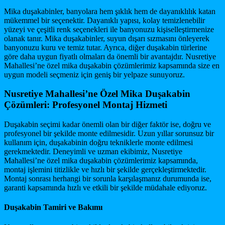
Mika duşakabinler, banyolara hem şıklık hem de dayanıklılık katan
mükemmel bir seçenektir. Dayanıklı yapısı, kolay temizlenebilir
yüzeyi ve çeşitli renk seçenekleri ile banyonuzu kişiselleştirmenize
olanak tanır. Mika duşakabinler, suyun dışarı sızmasını önleyerek
banyonuzu kuru ve temiz tutar. Ayrıca, diğer duşakabin türlerine
göre daha uygun fiyatlı olmaları da önemli bir avantajdır. Nusretiye
Mahallesi’ne özel mika duşakabin çözümlerimiz kapsamında size en
uygun modeli seçmeniz için geniş bir yelpaze sunuyoruz.
Nusretiye Mahallesi’ne Özel Mika Duşakabin
Çözümleri: Profesyonel Montaj Hizmeti
Duşakabin seçimi kadar önemli olan bir diğer faktör ise, doğru ve
profesyonel bir şekilde monte edilmesidir. Uzun yıllar sorunsuz bir
kullanım için, duşakabinin doğru tekniklerle monte edilmesi
gerekmektedir. Deneyimli ve uzman ekibimiz, Nusretiye
Mahallesi’ne özel mika duşakabin çözümlerimiz kapsamında,
montaj işlemini titizlikle ve hızlı bir şekilde gerçekleştirmektedir.
Montaj sonrası herhangi bir sorunla karşılaşmanız durumunda ise,
garanti kapsamında hızlı ve etkili bir şekilde müdahale ediyoruz.
Duşakabin Tamiri ve Bakımı