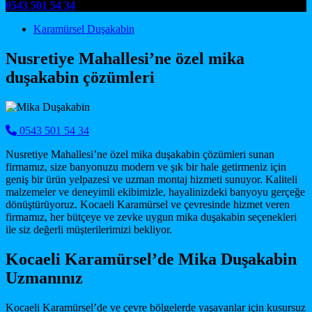
0543 501 54 34
Main Navigation
Karamürsel Duşakabin
Nusretiye Mahallesi’ne özel mika
duşakabin çözümleri
0543 501 54 34
Nusretiye Mahallesi’ne özel mika duşakabin çözümleri sunan
firmamız, size banyonuzu modern ve şık bir hale getirmeniz için
geniş bir ürün yelpazesi ve uzman montaj hizmeti sunuyor. Kaliteli
malzemeler ve deneyimli ekibimizle, hayalinizdeki banyoyu gerçeğe
dönüştürüyoruz. Kocaeli Karamürsel ve çevresinde hizmet veren
firmamız, her bütçeye ve zevke uygun mika duşakabin seçenekleri
ile siz değerli müşterilerimizi bekliyor.
Kocaeli Karamürsel’de Mika Duşakabin
Uzmanınız
Kocaeli Karamürsel’de ve çevre bölgelerde yaşayanlar için kusursuz