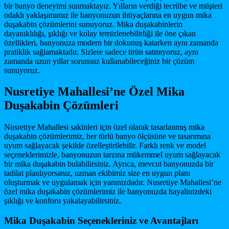
bir banyo deneyimi sunmaktayız. Yılların verdiği tecrübe ve müşteri
odaklı yaklaşımımız ile banyonuzun ihtiyaçlarına en uygun mika
duşakabin çözümlerini sunuyoruz. Mika duşakabinlerin
dayanıklılığı, şıklığı ve kolay temizlenebilirliği ile öne çıkan
özellikleri, banyonuza modern bir dokunuş katarken aynı zamanda
pratiklik sağlamaktadır. Sizlere sadece ürün satmıyoruz, aynı
zamanda uzun yıllar sorunsuz kullanabileceğiniz bir çözüm
sunuyoruz.
Nusretiye Mahallesi’ne Özel Mika
Duşakabin Çözümleri
Nusretiye Mahallesi sakinleri için özel olarak tasarlanmış mika
duşakabin çözümlerimiz, her türlü banyo ölçüsüne ve tasarımına
uyum sağlayacak şekilde özelleştirilebilir. Farklı renk ve model
seçeneklerimizle, banyonuzun tarzına mükemmel uyum sağlayacak
bir mika duşakabin bulabilirsiniz. Ayrıca, mevcut banyonuzda bir
tadilat planlıyorsanız, uzman ekibimiz size en uygun planı
oluşturmak ve uygulamak için yanınızdadır. Nusretiye Mahallesi’ne
özel mika duşakabin çözümlerimiz ile banyonuzda hayalinizdeki
şıklığı ve konforu yakalayabilirsiniz.
Mika Duşakabin Seçenekleriniz ve Avantajları