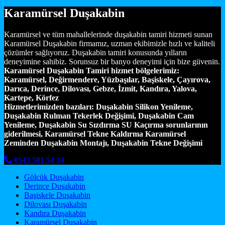
Karamürsel Duşakabin
Karamürsel ve tüm mahallelerinde duşakabin tamiri hizmeti sunan
Karamürsel Duşakabin firmamız, uzman ekibimizle hızlı ve kaliteli
çözümler sağlıyoruz. Duşakabin tamiri konusunda yılların
deneyimine sahibiz. Sorunsuz bir banyo deneyimi için bize güvenin.
Karamürsel Duşakabin Tamiri hizmet bölgelerimiz:
Karamürsel, Değirmendere, Yüzbaşılar, Başiskele, Çayırova,
Darıca, Derince, Dilovası, Gebze, İzmit, Kandıra, Yalova,
Kartepe, Körfez
Hizmetlerimizden bazıları:
Duşakabin Silikon Yenileme,
Duşakabin Rulman Tekerlek Değişimi, Duşakabin Cam
Yenileme, Duşakabin Su Sızdırma SU Kaçırma sorunlarının
giderilmesi, Karamürsel Tekne Kaldırma Karamürsel
Zeminden Duşakabin Montajı, Duşakabin Tekne Değişimi
0543 501 54 34
Gölcük Duşakabin
Derince Duşakabin
Başiskele Duşakabin
Dilovası Duşakabin
Kandıra Duşakabin
Karamürsel Duşakabin