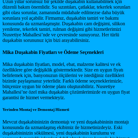
Uzun yıllar sorunsuz bir şekilde duşakabin kullanabilmek için
düzenli bakım önemlidir. Su sızıntıları, çatlaklar, tekerlek sorunları
gibi olası sorunlar, zamanında müdahale edilmezse daha büyük
sorunlara yol açabilir. Firmamız, duşakabin tamiri ve bakımı
konusunda da uzmanlaşmıştır. Duşakabin cam değişimi, silikon
yenileme, tekerlek tamiri, rulman değişimi gibi hizmetlerimizi
Nusretiye Mahallesi’nde ve çevresinde sunuyoruz. Her türlü
duşakabin sorununuz için bizi arayabilirsiniz.
Mika Duşakabin Fiyatları ve Ödeme Seçenekleri
Mika duşakabin fiyatları, model, ebat, malzeme kalitesi ve ek
özelliklere göre değişiklik göstermektedir. Size en uygun fiyatı
belirlemek için, banyonuzun ölçülerini ve istediğiniz özellikleri
bizimle paylaşmanız yeterlidir. Farklı ödeme seçeneklerimizle,
bütçenize uygun bir ödeme planı oluşturabiliriz. Nusretiye
Mahallesi’ne özel mika duşakabin çözümlerimizde en uygun fiyat
garantisi ile hizmet vermekteyiz.
Yerinden Montaj ve Demontaj Hizmeti
Mevcut duşakabininizin demontajı ve yeni duşakabininin montajı
konusunda da uzmanlaşmış ekibimiz ile hizmetinizdeyiz. Eski
duşakabininizin sökülmesi, yeni duşakabinin kurulumu ve