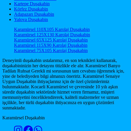
Kartepe Duşakabin
Körfez Duşakabin
Adapazarı Duşakabin
Yalova Duşakabin
Karamürsel 110X105 Karolaj Duşakabin
Karamürsel 125X130 Karolaj Duşakabin
Karamürsel 65X125 Karolaj Duşakabin
Karamürsel 115X90 Karolaj Duşakabin
Karamürsel 75X105 Karolaj Duşakabin
Deneyimli duşakabin ustalarımız, en son teknikleri kullanarak,
duşakabininizin her detayını titizlikle ele alır. Karamürsel Banyo
Tadilatı Ruhsat Gerekli mi sorusunun tam cevabını öğrenmek için,
yine de belediyeden bilgi almanızı öneririz. Karamürsel Senaiye
Uygun Duşakabin ihtiyaçlarınız için de özel çözümlerimiz
bulunmaktadır. Kocaeli Karamürsel ve çevresinde 10 yılı aşkın
süredir duşakabin sektöründe hizmet veren firmamız, müşteri
memnuniyetini önceliklendirerek, kaliteli malzemeler ve uzman
işçilikle, her türlü duşakabin ihtiyacınıza en uygun çözümleri
sunmaktadır.
Karamürsel Duşakabin