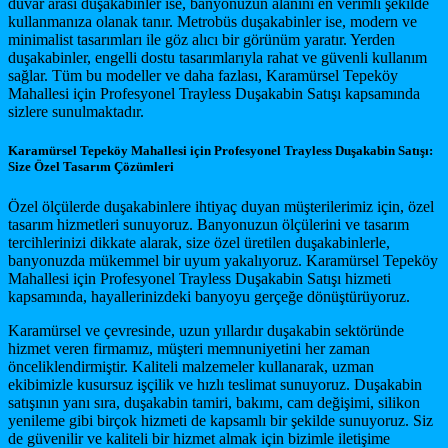
duvar arası duşakabinler ise, banyonuzun alanını en verimli şekilde
kullanmanıza olanak tanır. Metrobüs duşakabinler ise, modern ve
minimalist tasarımları ile göz alıcı bir görünüm yaratır. Yerden
duşakabinler, engelli dostu tasarımlarıyla rahat ve güvenli kullanım
sağlar. Tüm bu modeller ve daha fazlası, Karamürsel Tepeköy
Mahallesi için Profesyonel Trayless Duşakabin Satışı kapsamında
sizlere sunulmaktadır.
Karamürsel Tepeköy Mahallesi için Profesyonel Trayless Duşakabin Satışı:
Size Özel Tasarım Çözümleri
Özel ölçülerde duşakabinlere ihtiyaç duyan müşterilerimiz için, özel
tasarım hizmetleri sunuyoruz. Banyonuzun ölçülerini ve tasarım
tercihlerinizi dikkate alarak, size özel üretilen duşakabinlerle,
banyonuzda mükemmel bir uyum yakalıyoruz. Karamürsel Tepeköy
Mahallesi için Profesyonel Trayless Duşakabin Satışı hizmeti
kapsamında, hayallerinizdeki banyoyu gerçeğe dönüştürüyoruz.
Karamürsel ve çevresinde, uzun yıllardır duşakabin sektöründe
hizmet veren firmamız, müşteri memnuniyetini her zaman
önceliklendirmiştir. Kaliteli malzemeler kullanarak, uzman
ekibimizle kusursuz işçilik ve hızlı teslimat sunuyoruz. Duşakabin
satışının yanı sıra, duşakabin tamiri, bakımı, cam değişimi, silikon
yenileme gibi birçok hizmeti de kapsamlı bir şekilde sunuyoruz. Siz
de güvenilir ve kaliteli bir hizmet almak için bizimle iletişime