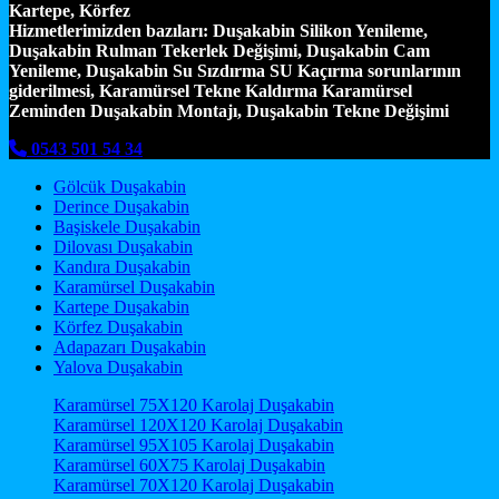
Kartepe, Körfez
Hizmetlerimizden bazıları:
Duşakabin Silikon Yenileme,
Duşakabin Rulman Tekerlek Değişimi, Duşakabin Cam
Yenileme, Duşakabin Su Sızdırma SU Kaçırma sorunlarının
giderilmesi, Karamürsel Tekne Kaldırma Karamürsel
Zeminden Duşakabin Montajı, Duşakabin Tekne Değişimi
0543 501 54 34
Gölcük Duşakabin
Derince Duşakabin
Başiskele Duşakabin
Dilovası Duşakabin
Kandıra Duşakabin
Karamürsel Duşakabin
Kartepe Duşakabin
Körfez Duşakabin
Adapazarı Duşakabin
Yalova Duşakabin
Karamürsel 75X120 Karolaj Duşakabin
Karamürsel 120X120 Karolaj Duşakabin
Karamürsel 95X105 Karolaj Duşakabin
Karamürsel 60X75 Karolaj Duşakabin
Karamürsel 70X120 Karolaj Duşakabin