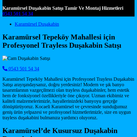
Karamürsel Duşakabin Satışı Tamir Ve Montaj Hizmetleri
0543 501 54 34
Main Navigation
Karamürsel Duşakabin
Karamürsel Tepeköy Mahallesi için
Profesyonel Trayless Duşakabin Satışı
0543 501 54 34
Karamürsel Tepeköy Mahallesi için Profesyonel Trayless Duşakabin
Satışı arayışındaysanız, doğru yerdesiniz! Modern ve şık banyo
tasarımlarının vazgeçilmezi olan trayless duşakabinler, hem estetik
hem de fonksiyonel özellikleriyle öne çıkıyor. Uzman ekibimiz ve
kaliteli malzemelerimizle, hayallerinizdeki banyoyu gerçeğe
dönüştürüyoruz. Kocaeli Karamürsel ve çevresinde sunduğumuz
geniş ürün yelpazesi ve profesyonel hizmetlerimizle, size en uygun
trayless duşakabini bulmanıza yardımcı oluyoruz.
Karamürsel’de Kusursuz Duşakabin