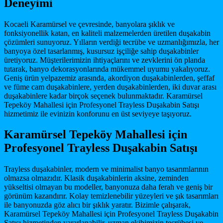
Deneyimi
Kocaeli Karamürsel ve çevresinde, banyolara şıklık ve
fonksiyonellik katan, en kaliteli malzemelerden üretilen duşakabin
çözümleri sunuyoruz. Yılların verdiği tecrübe ve uzmanlığımızla, her
banyoya özel tasarlanmış, kusursuz işçiliğe sahip duşakabinler
üretiyoruz. Müşterilerimizin ihtiyaçlarını ve zevklerini ön planda
tutarak, banyo dekorasyonlarında mükemmel uyumu yakalıyoruz.
Geniş ürün yelpazemiz arasında, akordiyon duşakabinlerden, şeffaf
ve füme cam duşakabinlere, yerden duşakabinlerden, iki duvar arası
duşakabinlere kadar birçok seçenek bulunmaktadır. Karamürsel
Tepeköy Mahallesi için Profesyonel Trayless Duşakabin Satışı
hizmetimiz ile evinizin konforunu en üst seviyeye taşıyoruz.
Karamürsel Tepeköy Mahallesi için
Profesyonel Trayless Duşakabin Satışı
Trayless duşakabinler, modern ve minimalist banyo tasarımlarının
olmazsa olmazıdır. Klasik duşakabinlerin aksine, zeminden
yükseltisi olmayan bu modeller, banyonuza daha ferah ve geniş bir
görünüm kazandırır. Kolay temizlenebilir yüzeyleri ve şık tasarımları
ile banyonuzda göz alıcı bir şıklık yaratır. Bizimle çalışarak,
Karamürsel Tepeköy Mahallesi için Profesyonel Trayless Duşakabin
Satışı hizmetinden yararlanabilir, uzman ekibimizin tecrübesi ve