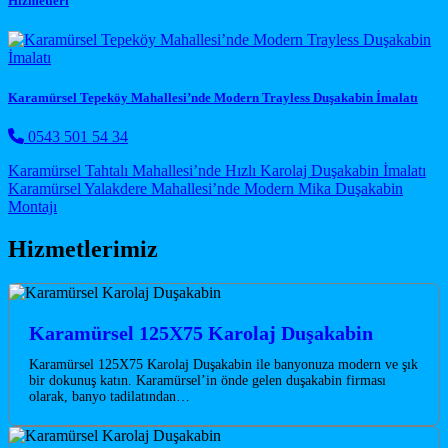
Hizmetleri
Karamürsel Tepeköy Mahallesi’nde Modern Trayless Duşakabin İmalatı
0543 501 54 34
Post navigation
Karamürsel Tahtalı Mahallesi’nde Hızlı Karolaj Duşakabin İmalatı
Karamürsel Yalakdere Mahallesi’nde Modern Mika Duşakabin
Montajı
Hizmetlerimiz
Karamürsel 125X75 Karolaj Duşakabin
Karamürsel 125X75 Karolaj Duşakabin ile banyonuza modern ve şık
bir dokunuş katın. Karamürsel’in önde gelen duşakabin firması
olarak, banyo tadilatından…