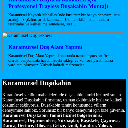
Profesyonel Trayless Duşakabin Montajı
Karamürsel Kayacık Mahallesi’nde kusursuz bir banyo deneyimi için
aradığınız çözüm, artık kapınızda! Uzman ekibimizle, modern
tasarımlar ve kaliteli malzemelerle, size…
Karamürsel Duş Alanı Yapımı
Karamürsel Duş Alanı Yapımı konusunda uzmanlaşmış bir firma
olarak, banyonuzda hayalinizdeki şıklığı ve konforu yaratmanıza
yardımcı oluyoruz. Yüksek kaliteli malzemeler…
Karamürsel Duşakabin
Karamürsel ve tüm mahallelerinde duşakabin tamiri hizmeti sunan
Karamürsel Duşakabin firmamız, uzman ekibimizle hızlı ve kaliteli
çözümler sağlıyoruz. Duşakabin tamiri konusunda yılların
deneyimine sahibiz. Sorunsuz bir banyo deneyimi için bize güvenin.
Karamürsel Duşakabin Tamiri hizmet bölgelerimiz:
Karamürsel, Değirmendere, Yüzbaşılar, Başiskele, Çayırova,
Darıca, Derince, Dilovası, Gebze, İzmit, Kandıra, Yalova,