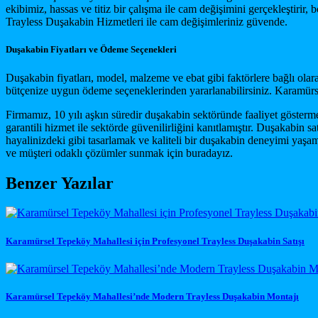
ekibimiz, hassas ve titiz bir çalışma ile cam değişimini gerçekleştiri
Trayless Duşakabin Hizmetleri ile cam değişimleriniz güvende.
Duşakabin Fiyatları ve Ödeme Seçenekleri
Duşakabin fiyatları, model, malzeme ve ebat gibi faktörlere bağlı olara
bütçenize uygun ödeme seçeneklerinden yararlanabilirsiniz. Karamürse
Firmamız, 10 yılı aşkın süredir duşakabin sektöründe faaliyet gösterm
garantili hizmet ile sektörde güvenilirliğini kanıtlamıştır. Duşakabin 
hayalinizdeki gibi tasarlamak ve kaliteli bir duşakabin deneyimi yaşam
ve müşteri odaklı çözümler sunmak için buradayız.
Benzer Yazılar
Karamürsel Tepeköy Mahallesi için Profesyonel Trayless Duşakabin Satışı
Karamürsel Tepeköy Mahallesi’nde Modern Trayless Duşakabin Montajı