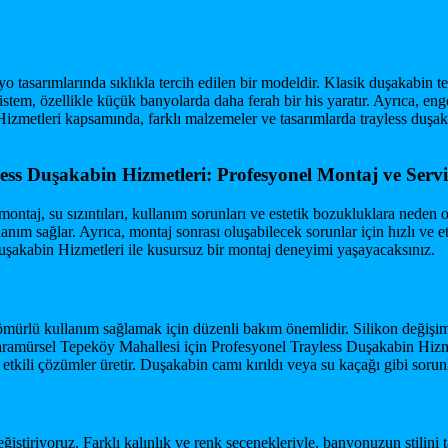
 tasarımlarında sıklıkla tercih edilen bir modeldir. Klasik duşakabin te
tem, özellikle küçük banyolarda daha ferah bir his yaratır. Ayrıca, engel
zmetleri kapsamında, farklı malzemeler ve tasarımlarda trayless duşa
ess Duşakabin Hizmetleri: Profesyonel Montaj ve Servi
ontaj, su sızıntıları, kullanım sorunları ve estetik bozukluklara neden o
nım sağlar. Ayrıca, montaj sonrası oluşabilecek sorunlar için hızlı ve e
şakabin Hizmetleri ile kusursuz bir montaj deneyimi yaşayacaksınız.
rlü kullanım sağlamak için düzenli bakım önemlidir. Silikon değişimi, 
Karamürsel Tepeköy Mahallesi için Profesyonel Trayless Duşakabin Hizm
tkili çözümler üretir. Duşakabin camı kırıldı veya su kaçağı gibi sorun
ğiştiriyoruz. Farklı kalınlık ve renk seçenekleriyle, banyonuzun stili