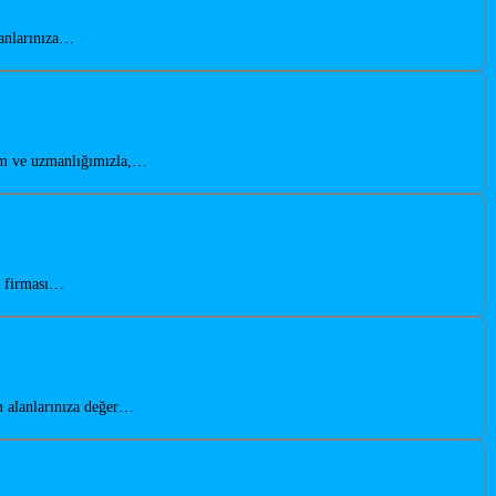
lanlarınıza…
yim ve uzmanlığımızla,…
n firması…
m alanlarınıza değer…