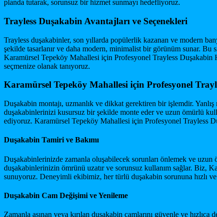
planda tutarak, sorunsuz bir hizmet sunmayı hedefliyoruz.
Trayless Duşakabin Avantajları ve Seçenekleri
Trayless duşakabinler, son yıllarda popülerlik kazanan ve modern banyo
şekilde tasarlanır ve daha modern, minimalist bir görünüm sunar. Bu sis
Karamürsel Tepeköy Mahallesi için Profesyonel Trayless Duşakabin Hi
seçmenize olanak tanıyoruz.
Karamürsel Tepeköy Mahallesi için Profesyonel Trayl
Duşakabin montajı, uzmanlık ve dikkat gerektiren bir işlemdir. Yanlış m
duşakabinlerinizi kusursuz bir şekilde monte eder ve uzun ömürlü kulla
ediyoruz. Karamürsel Tepeköy Mahallesi için Profesyonel Trayless Du
Duşakabin Tamiri ve Bakımı
Duşakabinlerinizde zamanla oluşabilecek sorunları önlemek ve uzun ömü
duşakabinlerinizin ömrünü uzatır ve sorunsuz kullanım sağlar. Biz, 
sunuyoruz. Deneyimli ekibimiz, her türlü duşakabin sorununa hızlı ve e
Duşakabin Cam Değişimi ve Yenileme
Zamanla aşınan veya kırılan duşakabin camlarını güvenle ve hızlıca de