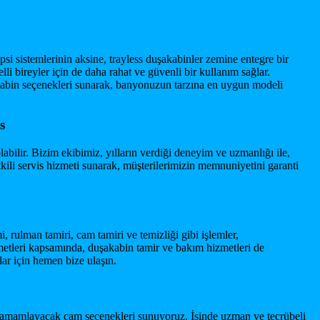
psi sistemlerinin aksine, trayless duşakabinler zemine entegre bir
li bireyler için de daha rahat ve güvenli bir kullanım sağlar.
kabin seçenekleri sunarak, banyonuzun tarzına en uygun modeli
s
labilir. Bizim ekibimiz, yılların verdiği deneyim ve uzmanlığı ile,
tkili servis hizmeti sunarak, müşterilerimizin memnuniyetini garanti
rulman tamiri, cam tamiri ve temizliği gibi işlemler,
etleri kapsamında, duşakabin tamir ve bakım hizmetleri de
lar için hemen bize ulaşın.
ni tamamlayacak cam seçenekleri sunuyoruz. İşinde uzman ve tecrübeli