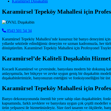
Main Navigation
Karamürsel Duşakabin
Karamürsel Tepeköy Mahallesi için Profes
0543 501 54 34
Karamürsel Tepeköy Mahallesi’nde kusursuz bir banyo deneyimi için a
yıllardır sektörde edindiğimiz deneyim ve uzman kadromuzla, her türlü 
dönüştürelim. Karamürsel Tepeköy Mahallesi için Profesyonel Trayless
Karamürsel’de Kaliteli Duşakabin Hizmet
Kocaeli Karamürsel ve çevresinde, banyolara modern bir dokunuş katma
anlayışımızla, her bütçeye ve zevke uygun geniş bir duşakabin modeli 
duşakabinlerimizle, banyonuzun estetiğini ve fonksiyonelliğini bir 
Karamürsel Tepeköy Mahallesi için Profes
Banyo dekorasyonunda önemli bir yere sahip olan duşakabinler, fonksi
kapsamında, farklı zevklere ve banyolara uygun çok çeşitli modeller
ürün yelpazesi ile hizmetinizdeyiz. Size özel tasarım ve ölçülerle, 