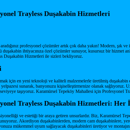
yonel Trayless Duşakabin Hizmetleri
radığınız profesyonel çözümler artık çok daha yakın! Modern, şık ve 
duşakabin ihtiyacınıza özel çözümler sunuyor, kusursuz bir hizmet anlay
 Duşakabin Hizmetleri ile sizleri bekliyoruz.
i
k için en yeni teknoloji ve kaliteli malzemelerle üretilmiş duşakabin 
yelpazesi sunarak, banyonuzu kişiselleştirmenize olanak sağlıyoruz. Uz
üst seviyeye taşıyoruz. Karamürsel Tepeköy Mahallesi için Profesyonel 
yonel Trayless Duşakabin Hizmetleri: Her 
yonelliği ve estetiği bir araya getiren unsurlardır. Biz, Karamürsel T
 sunuyoruz. Akordiyon duşakabinlerden, modern cam duşakabinlere, yerde
banyonuza mükemmel uyum sağlayacak duşakabinleri üretiyor ve montajın