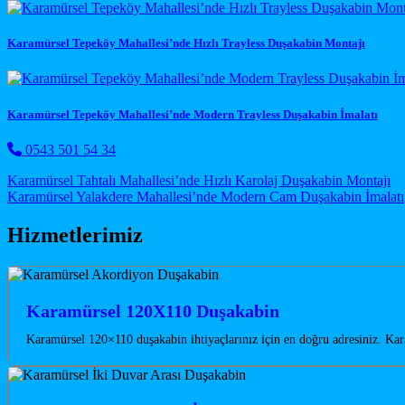
Karamürsel Tepeköy Mahallesi’nde Hızlı Trayless Duşakabin Montajı
Karamürsel Tepeköy Mahallesi’nde Modern Trayless Duşakabin İmalatı
0543 501 54 34
Post navigation
Karamürsel Tahtalı Mahallesi’nde Hızlı Karolaj Duşakabin Montajı
Karamürsel Yalakdere Mahallesi’nde Modern Cam Duşakabin İmalatı
Hizmetlerimiz
Karamürsel 120X110 Duşakabin
Karamürsel 120×110 duşakabin ihtiyaçlarınız için en doğru adresiniz. Kar