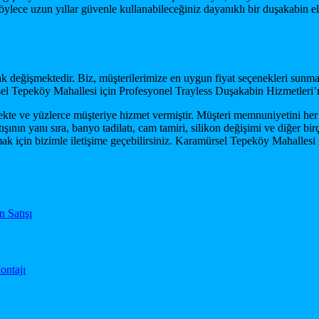
r, böylece uzun yıllar güvenle kullanabileceğiniz dayanıklı bir duşakabi
k değişmektedir. Biz, müşterilerimize en uygun fiyat seçenekleri sunmayı 
l Tepeköy Mahallesi için Profesyonel Trayless Duşakabin Hizmetleri’nde
ekte ve yüzlerce müşteriye hizmet vermiştir. Müşteri memnuniyetini her
satışının yanı sıra, banyo tadilatı, cam tamiri, silikon değişimi ve diğer
ak için bizimle iletişime geçebilirsiniz. Karamürsel Tepeköy Mahallesi i