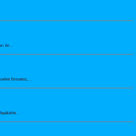
arı ile…
ükselen firmamız,…
n duşakabin…