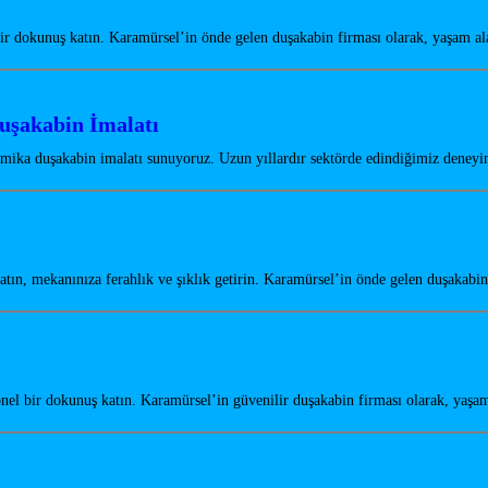
r dokunuş katın. Karamürsel’in önde gelen duşakabin firması olarak, yaşam a
uşakabin İmalatı
 mika duşakabin imalatı sunuyoruz. Uzun yıllardır sektörde edindiğimiz dene
ın, mekanınıza ferahlık ve şıklık getirin. Karamürsel’in önde gelen duşakabi
el bir dokunuş katın. Karamürsel’in güvenilir duşakabin firması olarak, yaşa