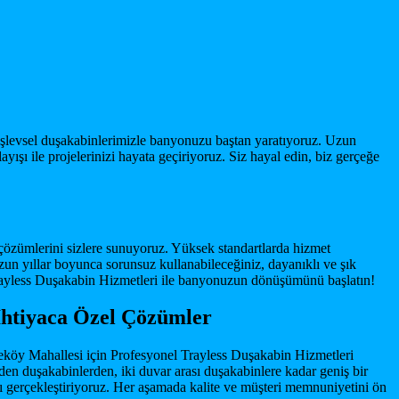
işlevsel duşakabinlerimizle banyonuzu baştan yaratıyoruz. Uzun
ışı ile projelerinizi hayata geçiriyoruz. Siz hayal edin, biz gerçeğe
çözümlerini sizlere sunuyoruz. Yüksek standartlarda hizmet
un yıllar boyunca sorunsuz kullanabileceğiniz, dayanıklı ve şık
Trayless Duşakabin Hizmetleri ile banyonuzun dönüşümünü başlatın!
İhtiyaca Özel Çözümler
epeköy Mahallesi için Profesyonel Trayless Duşakabin Hizmetleri
n duşakabinlerden, iki duvar arası duşakabinlere kadar geniş bir
ı gerçekleştiriyoruz. Her aşamada kalite ve müşteri memnuniyetini ön