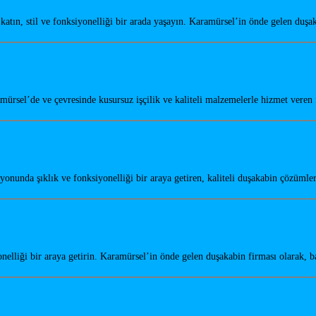
tın, stil ve fonksiyonelliği bir arada yaşayın. Karamürsel’in önde gelen duş
mürsel’de ve çevresinde kusursuz işçilik ve kaliteli malzemelerle hizmet vere
nunda şıklık ve fonksiyonelliği bir araya getiren, kaliteli duşakabin çözümle
elliği bir araya getirin. Karamürsel’in önde gelen duşakabin firması olarak,