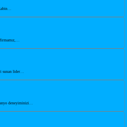
akabin…
n firmamız,…
ri sunan lider…
 banyo deneyiminizi…