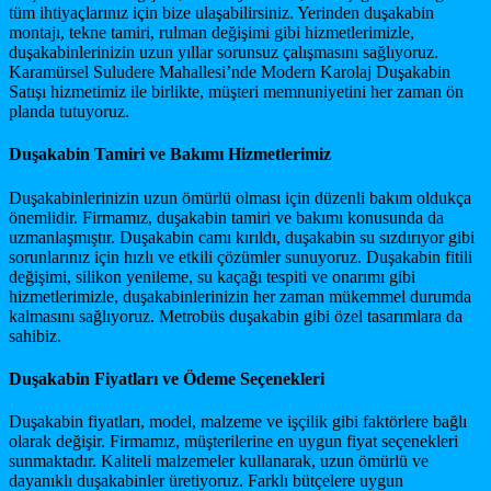
tüm ihtiyaçlarınız için bize ulaşabilirsiniz. Yerinden duşakabin
montajı, tekne tamiri, rulman değişimi gibi hizmetlerimizle,
duşakabinlerinizin uzun yıllar sorunsuz çalışmasını sağlıyoruz.
Karamürsel Suludere Mahallesi’nde Modern Karolaj Duşakabin
Satışı hizmetimiz ile birlikte, müşteri memnuniyetini her zaman ön
planda tutuyoruz.
Duşakabin Tamiri ve Bakımı Hizmetlerimiz
Duşakabinlerinizin uzun ömürlü olması için düzenli bakım oldukça
önemlidir. Firmamız, duşakabin tamiri ve bakımı konusunda da
uzmanlaşmıştır. Duşakabin camı kırıldı, duşakabin su sızdırıyor gibi
sorunlarınız için hızlı ve etkili çözümler sunuyoruz. Duşakabin fitili
değişimi, silikon yenileme, su kaçağı tespiti ve onarımı gibi
hizmetlerimizle, duşakabinlerinizin her zaman mükemmel durumda
kalmasını sağlıyoruz. Metrobüs duşakabin gibi özel tasarımlara da
sahibiz.
Duşakabin Fiyatları ve Ödeme Seçenekleri
Duşakabin fiyatları, model, malzeme ve işçilik gibi faktörlere bağlı
olarak değişir. Firmamız, müşterilerine en uygun fiyat seçenekleri
sunmaktadır. Kaliteli malzemeler kullanarak, uzun ömürlü ve
dayanıklı duşakabinler üretiyoruz. Farklı bütçelere uygun