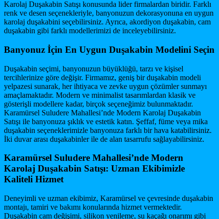
Karolaj Duşakabin Satışı konusunda lider firmalardan biridir. Farklı
renk ve desen seçenekleriyle, banyonuzun dekorasyonuna en uygun
karolaj duşakabini seçebilirsiniz. Ayrıca, akordiyon duşakabin, cam
duşakabin gibi farklı modellerimizi de inceleyebilirsiniz.
Banyonuz İçin En Uygun Duşakabin Modelini Seçin
Duşakabin seçimi, banyonuzun büyüklüğü, tarzı ve kişisel
tercihlerinize göre değişir. Firmamız, geniş bir duşakabin modeli
yelpazesi sunarak, her ihtiyaca ve zevke uygun çözümler sunmayı
amaçlamaktadır. Modern ve minimalist tasarımlardan klasik ve
gösterişli modellere kadar, birçok seçeneğimiz bulunmaktadır.
Karamürsel Suludere Mahallesi’nde Modern Karolaj Duşakabin
Satışı ile banyonuza şıklık ve estetik katın. Şeffaf, füme veya mika
duşakabin seçeneklerimizle banyonuza farklı bir hava katabilirsiniz.
İki duvar arası duşakabinler ile de alan tasarrufu sağlayabilirsiniz.
Karamürsel Suludere Mahallesi’nde Modern
Karolaj Duşakabin Satışı: Uzman Ekibimizle
Kaliteli Hizmet
Deneyimli ve uzman ekibimiz, Karamürsel ve çevresinde duşakabin
montajı, tamiri ve bakımı konularında hizmet vermektedir.
Duşakabin cam değişimi, silikon yenileme, su kaçağı onarımı gibi