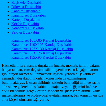
Başiskele Duşakabin
Dilovası Duşakabin
Kandıra Duşakabin
Karamürsel Duşakabin
Kartepe Duşakabin
Körfez Duşakabin
Adapazarı Duşakabin
Yalova Duşakabin
Karamürsel 105X85 Karolaj Duşakabin
Karamürsel 110X105 Karolaj Duşakabin
Karamürsel 125X130 Karolaj Duşakabin
Karamürsel 65X125 Karolaj Duşakabin
Karamürsel 115X90 Karolaj Duşakabin
Hizmetlerimiz arasında; duşakabin imalatı, montajı, tamiri, bakımı,
banyo tadilatı, cam değişimi, silikon yenileme, su kaçağı onarımı
gibi birçok hizmet bulunmaktadır. Ayrıca, yerden duşakabin ve
zeminden duşakabin montajı konusunda da uzmanlaşmış
bulunmaktayız. Uzman ekibimiz, sizlerin belirlediği tarih ve saatte
adresinize gelerek, duşakabin montajını veya değişimini hızlı ve
etkili bir şekilde gerçekleştirir. Modern ve şık tasarımlarımız, kaliteli
malzemelerimiz ve profesyonel uygulamamızla, banyonuzun en göz
alıcı köşesi olmasını sağlıyoruz.