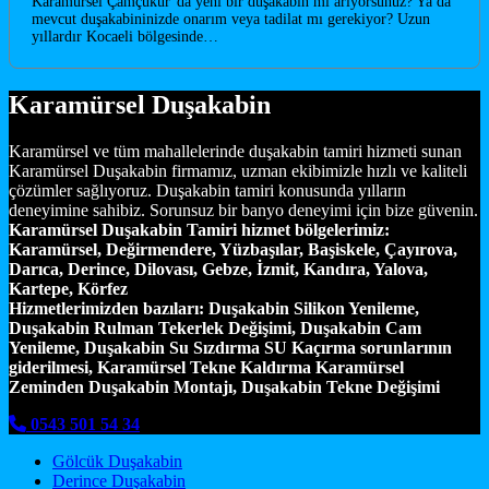
Karamürsel Çamçukur’da yeni bir duşakabin mi arıyorsunuz? Ya da
mevcut duşakabininizde onarım veya tadilat mı gerekiyor? Uzun
yıllardır Kocaeli bölgesinde…
Karamürsel Duşakabin
Karamürsel ve tüm mahallelerinde duşakabin tamiri hizmeti sunan
Karamürsel Duşakabin firmamız, uzman ekibimizle hızlı ve kaliteli
çözümler sağlıyoruz. Duşakabin tamiri konusunda yılların
deneyimine sahibiz. Sorunsuz bir banyo deneyimi için bize güvenin.
Karamürsel Duşakabin Tamiri hizmet bölgelerimiz:
Karamürsel, Değirmendere, Yüzbaşılar, Başiskele, Çayırova,
Darıca, Derince, Dilovası, Gebze, İzmit, Kandıra, Yalova,
Kartepe, Körfez
Hizmetlerimizden bazıları:
Duşakabin Silikon Yenileme,
Duşakabin Rulman Tekerlek Değişimi, Duşakabin Cam
Yenileme, Duşakabin Su Sızdırma SU Kaçırma sorunlarının
giderilmesi, Karamürsel Tekne Kaldırma Karamürsel
Zeminden Duşakabin Montajı, Duşakabin Tekne Değişimi
0543 501 54 34
Gölcük Duşakabin
Derince Duşakabin