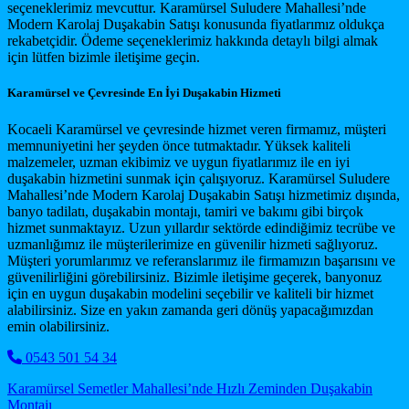
seçeneklerimiz mevcuttur. Karamürsel Suludere Mahallesi’nde
Modern Karolaj Duşakabin Satışı konusunda fiyatlarımız oldukça
rekabetçidir. Ödeme seçeneklerimiz hakkında detaylı bilgi almak
için lütfen bizimle iletişime geçin.
Karamürsel ve Çevresinde En İyi Duşakabin Hizmeti
Kocaeli Karamürsel ve çevresinde hizmet veren firmamız, müşteri
memnuniyetini her şeyden önce tutmaktadır. Yüksek kaliteli
malzemeler, uzman ekibimiz ve uygun fiyatlarımız ile en iyi
duşakabin hizmetini sunmak için çalışıyoruz. Karamürsel Suludere
Mahallesi’nde Modern Karolaj Duşakabin Satışı hizmetimiz dışında,
banyo tadilatı, duşakabin montajı, tamiri ve bakımı gibi birçok
hizmet sunmaktayız. Uzun yıllardır sektörde edindiğimiz tecrübe ve
uzmanlığımız ile müşterilerimize en güvenilir hizmeti sağlıyoruz.
Müşteri yorumlarımız ve referanslarımız ile firmamızın başarısını ve
güvenilirliğini görebilirsiniz. Bizimle iletişime geçerek, banyonuz
için en uygun duşakabin modelini seçebilir ve kaliteli bir hizmet
alabilirsiniz. Size en yakın zamanda geri dönüş yapacağımızdan
emin olabilirsiniz.
0543 501 54 34
Post navigation
Karamürsel Semetler Mahallesi’nde Hızlı Zeminden Duşakabin
Montajı