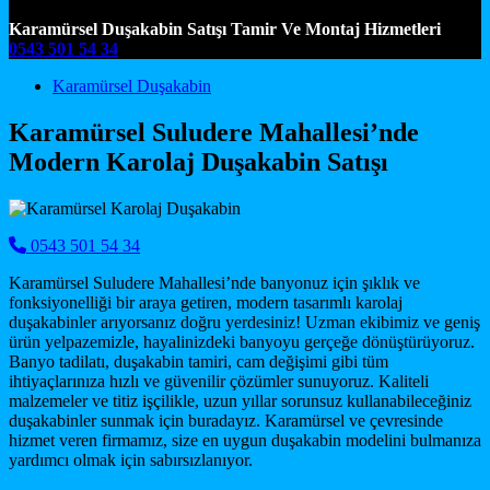
Karamürsel Duşakabin Satışı Tamir Ve Montaj Hizmetleri
0543 501 54 34
Main Navigation
Karamürsel Duşakabin
Karamürsel Suludere Mahallesi’nde
Modern Karolaj Duşakabin Satışı
0543 501 54 34
Karamürsel Suludere Mahallesi’nde banyonuz için şıklık ve
fonksiyonelliği bir araya getiren, modern tasarımlı karolaj
duşakabinler arıyorsanız doğru yerdesiniz! Uzman ekibimiz ve geniş
ürün yelpazemizle, hayalinizdeki banyoyu gerçeğe dönüştürüyoruz.
Banyo tadilatı, duşakabin tamiri, cam değişimi gibi tüm
ihtiyaçlarınıza hızlı ve güvenilir çözümler sunuyoruz. Kaliteli
malzemeler ve titiz işçilikle, uzun yıllar sorunsuz kullanabileceğiniz
duşakabinler sunmak için buradayız. Karamürsel ve çevresinde
hizmet veren firmamız, size en uygun duşakabin modelini bulmanıza
yardımcı olmak için sabırsızlanıyor.