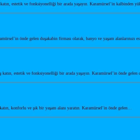
tın, estetik ve fonksiyonelliği bir arada yaşayın. Karamürsel’in kalbinden y
amürsel’in önde gelen duşakabin firması olarak, banyo ve yaşam alanlarınızı e
atın, estetik ve fonksiyonelliği bir arada yaşayın. Karamürsel’in önde gele
tın, konforlu ve şık bir yaşam alanı yaratın. Karamürsel’in önde gelen…