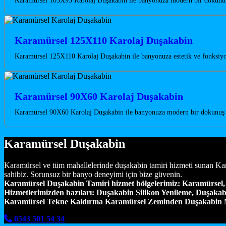
Karamürsel 105X95 Karolaj Duşakabin ile banyonuza modern bir dokunuş k
Karamürsel 125X110 Karolaj Duşakabin
Karamürsel 125X110 Karolaj Duşakabin ile banyonuza estetik ve fonksiy
Karamürsel 90X60 Karolaj Duşakabin
Karamürsel 90X60 Karolaj Duşakabin ile banyonuza modern bir dokunuş ka
Karamürsel Duşakabin
Karamürsel ve tüm mahallelerinde duşakabin tamiri hizmeti sunan Kar
sahibiz. Sorunsuz bir banyo deneyimi için bize güvenin.
Karamürsel Duşakabin Tamiri hizmet bölgelerimiz:
Karamürsel, 
Hizmetlerimizden bazıları:
Duşakabin Silikon Yenileme, Duşakab
Karamürsel Tekne Kaldırma Karamürsel Zeminden Duşakabin M
0543 501 54 34