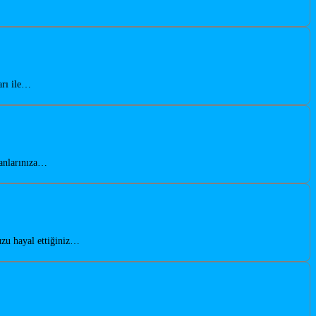
arı ile…
lanlarınıza…
uzu hayal ettiğiniz…