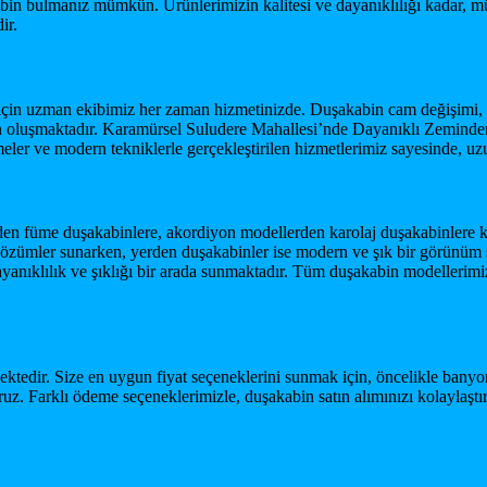
abin bulmanız mümkün. Ürünlerimizin kalitesi ve dayanıklılığı kadar, 
ir.
k için uzman ekibimiz her zaman hizmetinizde. Duşakabin cam değişimi, ta
dan oluşmaktadır. Karamürsel Suludere Mahallesi’nde Dayanıklı Zeminde
ler ve modern tekniklerle gerçekleştirilen hizmetlerimiz sayesinde, uzu
rden füme duşakabinlere, akordiyon modellerden karolaj duşakabinlere 
 çözümler sunarken, yerden duşakabinler ise modern ve şık bir görünüm sa
yanıklılık ve şıklığı bir arada sunmaktadır. Tüm duşakabin modellerimiz
mektedir. Size en uygun fiyat seçeneklerini sunmak için, öncelikle banyo
 Farklı ödeme seçeneklerimizle, duşakabin satın alımınızı kolaylaştırıyo