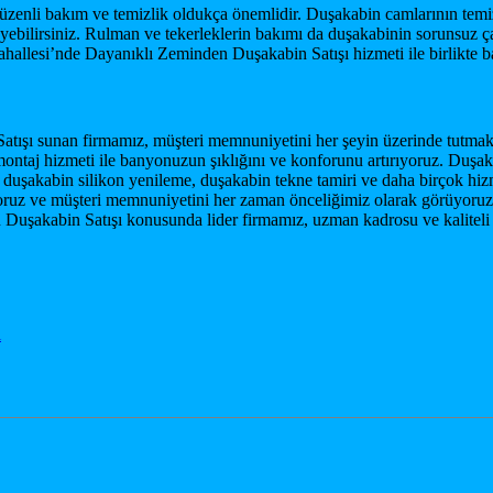
zenli bakım ve temizlik oldukça önemlidir. Duşakabin camlarının temizli
nleyebilirsiniz. Rulman ve tekerleklerin bakımı da duşakabinin sorunsuz 
allesi’nde Dayanıklı Zeminden Duşakabin Satışı hizmeti ile birlikte ba
şı sunan firmamız, müşteri memnuniyetini her şeyin üzerinde tutmaktadı
ontaj hizmeti ile banyonuzun şıklığını ve konforunu artırıyoruz. Duşaka
i, duşakabin silikon yenileme, duşakabin tekne tamiri ve daha birçok hiz
ruz ve müşteri memnuniyetini her zaman önceliğimiz olarak görüyoruz. 
uşakabin Satışı konusunda lider firmamız, uzman kadrosu ve kaliteli hi
ı