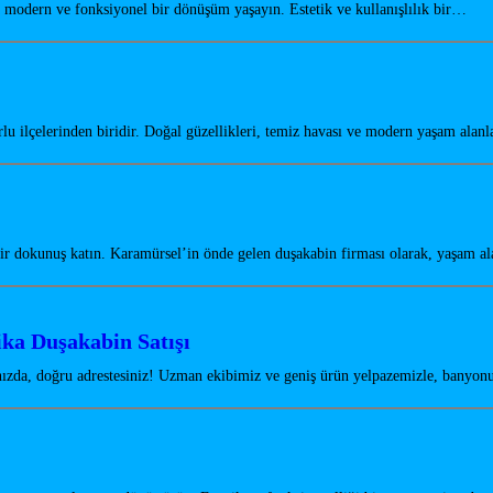
odern ve fonksiyonel bir dönüşüm yaşayın. Estetik ve kullanışlılık bir…
u ilçelerinden biridir. Doğal güzellikleri, temiz havası ve modern yaşam alanl
r dokunuş katın. Karamürsel’in önde gelen duşakabin firması olarak, yaşam a
ika Duşakabin Satışı
şınızda, doğru adrestesiniz! Uzman ekibimiz ve geniş ürün yelpazemizle, banyon