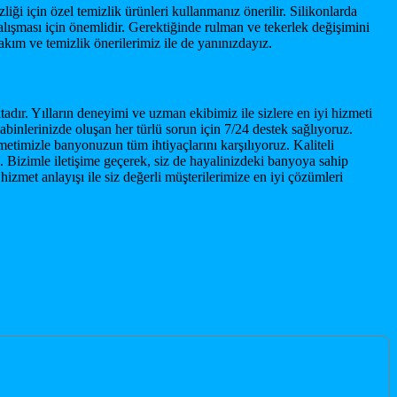
ği için özel temizlik ürünleri kullanmanız önerilir. Silikonlarda
çalışması için önemlidir. Gerektiğinde rulman ve tekerlek değişimini
kım ve temizlik önerilerimiz ile de yanınızdayız.
r. Yılların deneyimi ve uzman ekibimiz ile sizlere en iyi hizmeti
binlerinizde oluşan her türlü sorun için 7/24 destek sağlıyoruz.
metimizle banyonuzun tüm ihtiyaçlarını karşılıyoruz. Kaliteli
Bizimle iletişime geçerek, siz de hayalinizdeki banyoya sahip
zmet anlayışı ile siz değerli müşterilerimize en iyi çözümleri