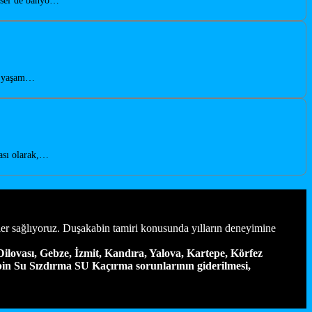
ürsel’de banyo…
rn yaşam…
ası olarak,…
er sağlıyoruz. Duşakabin tamiri konusunda yılların deneyimine
ilovası, Gebze, İzmit, Kandıra, Yalova, Kartepe, Körfez
n Su Sızdırma SU Kaçırma sorunlarının giderilmesi,