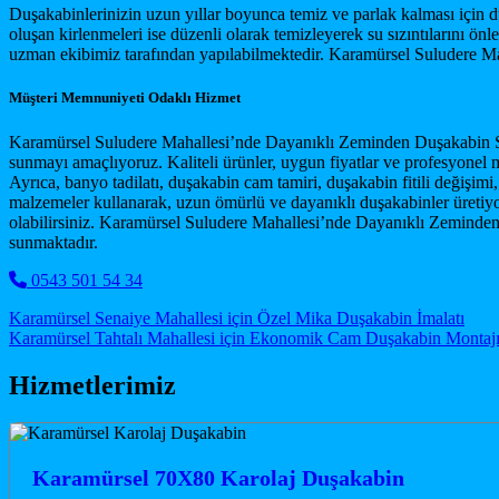
Duşakabinlerinizin uzun yıllar boyunca temiz ve parlak kalması için dü
oluşan kirlenmeleri ise düzenli olarak temizleyerek su sızıntılarını ö
uzman ekibimiz tarafından yapılabilmektedir. Karamürsel Suludere Mah
Müşteri Memnuniyeti Odaklı Hizmet
Karamürsel Suludere Mahallesi’nde Dayanıklı Zeminden Duşakabin Satı
sunmayı amaçlıyoruz. Kaliteli ürünler, uygun fiyatlar ve profesyonel m
Ayrıca, banyo tadilatı, duşakabin cam tamiri, duşakabin fitili değişim
malzemeler kullanarak, uzun ömürlü ve dayanıklı duşakabinler üretiyo
olabilirsiniz. Karamürsel Suludere Mahallesi’nde Dayanıklı Zeminden D
sunmaktadır.
0543 501 54 34
Post navigation
Karamürsel Senaiye Mahallesi için Özel Mika Duşakabin İmalatı
Karamürsel Tahtalı Mahallesi için Ekonomik Cam Duşakabin Montaj
Hizmetlerimiz
Karamürsel 70X80 Karolaj Duşakabin