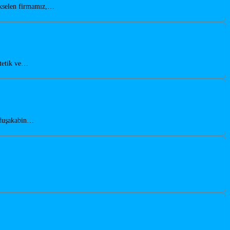
ükselen firmamız,…
stetik ve…
n duşakabin…