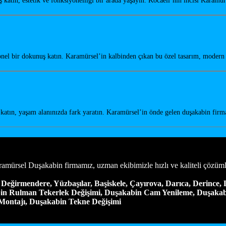
atın, estetik ve fonksiyonelliği bir arada yaşayın. Kocaeli’nin incisi Karam
onel bir dokunuş katın. Karamürsel’in kalbinden çıkan bu özel tasarım, mode
tın, yaşam alanınızda fark yaratın. Karamürsel’in önde gelen duşakabin firm
amürsel Duşakabin firmamız, uzman ekibimizle hızlı ve kaliteli çözüml
Değirmendere, Yüzbaşılar, Başiskele, Çayırova, Darıca, Derince, D
in Rulman Tekerlek Değişimi, Duşakabin Cam Yenileme, Duşakabi
ontajı, Duşakabin Tekne Değişimi