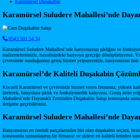
Main Navigation
Karamürsel Duşakabin
Karamürsel Suludere Mahallesi’nde Dayan
0543 501 54 34
Karamürsel Suludere Mahallesi’nde banyonuzun şıklığını ve fonksiyone
malzemelerimizle, hayalinizdeki banyoyu gerçeğe dönüştürüyoruz. Yı
çevresinde sunduğumuz geniş hizmet yelpazemizle, banyonuzun tüm iht
Karamürsel’de Kaliteli Duşakabin Çözüml
Kocaeli Karamürsel ve çevresinde hizmet veren firmamız, yüksek kalit
üreterek, banyolara şıklık ve fonksiyonellik katıyoruz. Geniş ürün 
Mahallesi’nde Dayanıklı Zeminden Duşakabin Satışı konusunda uzmanl
iletişime geçebilirsiniz.
Karamürsel Suludere Mahallesi’nde Dayan
Banyonuzun en önemli parçalarından biri olan duşakabin seçimi, hem
konusunda uzmanlaşmış bir firmayız ve sizlere en kaliteli ürünleri su