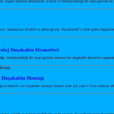
n, yaşam alanınızı dönüştürün. Estetik ve fonksiyonelliği bir araya getiren b
ın, mekanınıza ferahlık ve şıklık getirin. Karamürsel’in önde gelen duşakabi
olaj Duşakabin Hizmetleri
ğı, fonksiyonelliği bir araya getiren kusursuz bir duşakabin deneyimi yaşamak
m Duşakabin Montajı
ğınız kaliteli cam duşakabin montajı hizmeti artık çok yakın! Uzun yıllardır 