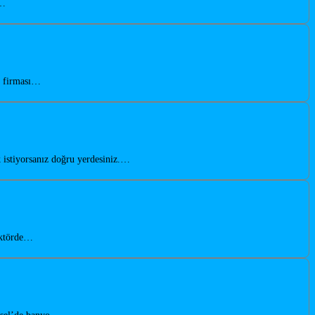
u…
n firması…
 istiyorsanız doğru yerdesiniz.…
sektörde…