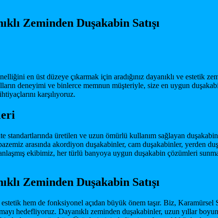
ıklı Zeminden Duşakabin Satışı
lliğini en üst düzeye çıkarmak için aradığınız dayanıklı ve estetik z
lların deneyimi ve binlerce memnun müşteriyle, size en uygun duşakab
iyaçlarını karşılıyoruz.
eri
e standartlarında üretilen ve uzun ömürlü kullanım sağlayan duşakabin 
yelpazemiz arasında akordiyon duşakabinler, cam duşakabinler, yerden d
aşmış ekibimiz, her türlü banyoya uygun duşakabin çözümleri sunmakt
ıklı Zeminden Duşakabin Satışı
 estetik hem de fonksiyonel açıdan büyük önem taşır. Biz, Karamürsel
nmayı hedefliyoruz. Dayanıklı zeminden duşakabinler, uzun yıllar boyun