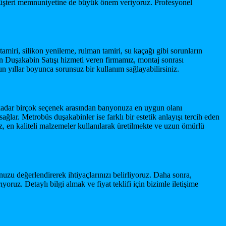
müşteri memnuniyetine de büyük önem veriyoruz. Profesyonel
miri, silikon yenileme, rulman tamiri, su kaçağı gibi sorunların
n Duşakabin Satışı hizmeti veren firmamız, montaj sonrası
n yıllar boyunca sorunsuz bir kullanım sağlayabilirsiniz.
kadar birçok seçenek arasından banyonuza en uygun olanı
ğlar. Metrobüs duşakabinler ise farklı bir estetik anlayışı tercih eden
, en kaliteli malzemeler kullanılarak üretilmekte ve uzun ömürlü
nuzu değerlendirerek ihtiyaçlarınızı belirliyoruz. Daha sonra,
ruz. Detaylı bilgi almak ve fiyat teklifi için bizimle iletişime