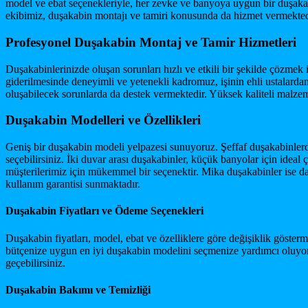
model ve ebat seçenekleriyle, her zevke ve banyoya uygun bir duşak
ekibimiz, duşakabin montajı ve tamiri konusunda da hizmet vermekted
Profesyonel Duşakabin Montaj ve Tamir Hizmetleri
Duşakabinlerinizde oluşan sorunları hızlı ve etkili bir şekilde çözme
giderilmesinde deneyimli ve yetenekli kadromuz, işinin ehli ustalar
oluşabilecek sorunlarda da destek vermektedir. Yüksek kaliteli malzeme
Duşakabin Modelleri ve Özellikleri
Geniş bir duşakabin modeli yelpazesi sunuyoruz. Şeffaf duşakabinle
seçebilirsiniz. İki duvar arası duşakabinler, küçük banyolar için ideal
müşterilerimiz için mükemmel bir seçenektir. Mika duşakabinler ise da
kullanım garantisi sunmaktadır.
Duşakabin Fiyatları ve Ödeme Seçenekleri
Duşakabin fiyatları, model, ebat ve özelliklere göre değişiklik göster
bütçenize uygun en iyi duşakabin modelini seçmenize yardımcı oluyoruz.
geçebilirsiniz.
Duşakabin Bakımı ve Temizliği