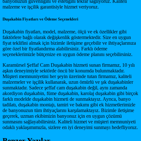
banyonuzun güvenliğini ve estetiğini tekrar sağlıyoruz. Kaliteli
malzeme ve işçilik garantisiyle hizmet veriyoruz.
Duşakabin Fiyatları ve Ödeme Seçenekleri
Duşakabin fiyatları, model, malzeme, ölçü ve ek özellikler gibi
faktörlere bağlı olarak değişkenlik göstermektedir. Size en uygun
fiyat teklifini almak için bizimle iletişime geçebilir ve ihtiyaçlarınıza
göre özel bir fiyatlandırma alabilirsiniz. Farklı ödeme
seçeneklerimizle bütçenize en uygun ödeme planını seçebilirsiniz.
Karamürsel Şeffaf Cam Duşakabin hizmeti sunan firmamız, 10 yılı
aşkın deneyimiyle sektörde öncü bir konumda bulunmaktadır.
Müşteri memnuniyetini her şeyin üzerinde tutan firmamız, kaliteli
malzemeler ve işçilik kullanarak, uzun ömürlü ve şık duşakabinler
sunmaktadır. Sadece şeffaf cam duşakabin değil, aynı zamanda
akordiyon duşakabin, füme duşakabin, karolaj duşakabin gibi birçok
farklı modelde duşakabin hizmeti de sunmaktayız. Ayrıca, banyo
tadilatı, duşakabin montajı, tamiri ve bakımı gibi ek hizmetlerimizle
de banyonuzun tüm ihtiyaçlarını karşılamaktayız. Bizimle iletişime
geçerek, uzman ekibimizin banyonuz için en uygun çözümü
sunmasını sağlayabilirsiniz. Kaliteli hizmet ve müşteri memnuniyeti
odaklı yaklaşımımızla, sizlere en iyi deneyimi sunmayı hedefliyoruz.
Benzer Yazılar