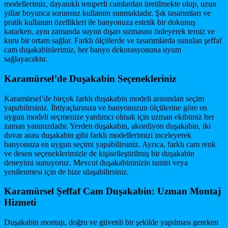
modellerimiz, dayanıklı temperli camlardan üretilmekte olup, uzun
yıllar boyunca sorunsuz kullanım sunmaktadır. Şık tasarımları ve
pratik kullanım özellikleri ile banyonuza estetik bir dokunuş
katarken, aynı zamanda suyun dışarı sızmasını önleyerek temiz ve
kuru bir ortam sağlar. Farklı ölçülerde ve tasarımlarda sunulan şeffaf
cam duşakabinlerimiz, her banyo dekorasyonuna uyum
sağlayacaktır.
Karamürsel’de Duşakabin Seçenekleriniz
Karamürsel’de birçok farklı duşakabin modeli arasından seçim
yapabilirsiniz. İhtiyaçlarınıza ve banyonuzun ölçülerine göre en
uygun modeli seçmenize yardımcı olmak için uzman ekibimiz her
zaman yanınızdadır. Yerden duşakabin, akordiyon duşakabin, iki
duvar arası duşakabin gibi farklı modellerimizi inceleyerek
banyonuza en uygun seçimi yapabilirsiniz. Ayrıca, farklı cam renk
ve desen seçeneklerimizle de kişiselleştirilmiş bir duşakabin
deneyimi sunuyoruz. Mevcut duşakabininizin tamiri veya
yenilenmesi için de bize ulaşabilirsiniz.
Karamürsel Şeffaf Cam Duşakabin: Uzman Montaj
Hizmeti
Duşakabin montajı, doğru ve güvenli bir şekilde yapılması gereken