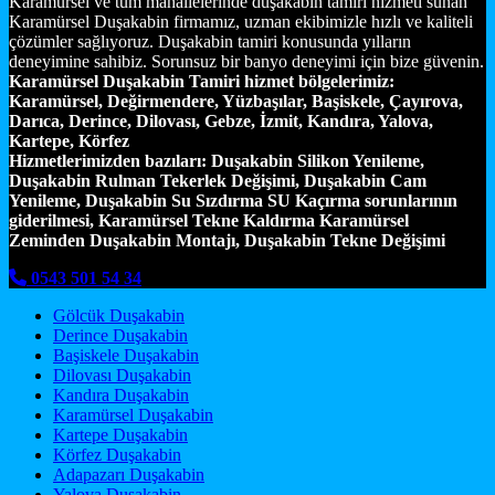
Karamürsel ve tüm mahallelerinde duşakabin tamiri hizmeti sunan
Karamürsel Duşakabin firmamız, uzman ekibimizle hızlı ve kaliteli
çözümler sağlıyoruz. Duşakabin tamiri konusunda yılların
deneyimine sahibiz. Sorunsuz bir banyo deneyimi için bize güvenin.
Karamürsel Duşakabin Tamiri hizmet bölgelerimiz:
Karamürsel, Değirmendere, Yüzbaşılar, Başiskele, Çayırova,
Darıca, Derince, Dilovası, Gebze, İzmit, Kandıra, Yalova,
Kartepe, Körfez
Hizmetlerimizden bazıları:
Duşakabin Silikon Yenileme,
Duşakabin Rulman Tekerlek Değişimi, Duşakabin Cam
Yenileme, Duşakabin Su Sızdırma SU Kaçırma sorunlarının
giderilmesi, Karamürsel Tekne Kaldırma Karamürsel
Zeminden Duşakabin Montajı, Duşakabin Tekne Değişimi
0543 501 54 34
Gölcük Duşakabin
Derince Duşakabin
Başiskele Duşakabin
Dilovası Duşakabin
Kandıra Duşakabin
Karamürsel Duşakabin
Kartepe Duşakabin
Körfez Duşakabin
Adapazarı Duşakabin
Yalova Duşakabin