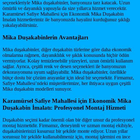
seçenekleriyle Mika duşakabinler, banyonuza tarz katacak. Uzun
ömürlü ve dayanıklı yapısıyla da size yıllarca hizmet verecektir.
Karamürsel Safiye Mahallesi için Ekonomik Mika Duşakabin
İmalatı hizmetlerimiz ile banyonuzda hayalini kurduğunuz şıklığı
yakalayabilirsiniz.
Mika Duşakabinlerin Avantajları
Mika duşakabinler, diğer duşakabin türlerine göre daha ekonomik
olmalarına rağmen, dayanıklılık ve şıklık konusunda hiçbir ödün
vermiyorlar. Kolay temizlenebilir yüzeyleri, uzun ömürlü kullanım
sağlar. Ayrıca, çeşitli renk ve desen seçenekleri ile banyonuzun
dekorasyonuna uyum sağlayabilir. Mika duşakabinler, özellikle
bütçe dostu bir çözüm arayanlar için ideal bir seçenektir. Firmamız,
Safiye Mahallesi’ndeki müşterilerimize, her ihtiyaca uygun çeşitli
Mika duşakabin modelleri sunuyor.
Karamürsel Safiye Mahallesi için Ekonomik Mika
Duşakabin İmalatı: Profesyonel Montaj Hizmeti
Duşakabin seçimi kadar önemli olan bir diğer unsur da profesyonel
montaj hizmetidir. Firmamız, deneyimli ve uzman montaj ekibiyle,
duşakabinlerinizi kusursuz bir şekilde monte ediyor. Uzun yıllar
sorunsuz bir şekilde kullanabilmeniz için, montaj işlemini en ince