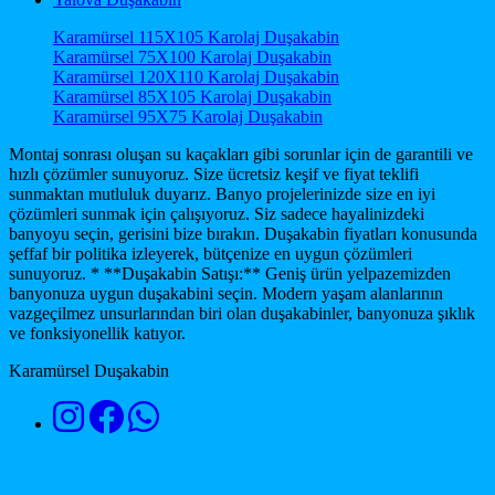
Karamürsel 115X105 Karolaj Duşakabin
Karamürsel 75X100 Karolaj Duşakabin
Karamürsel 120X110 Karolaj Duşakabin
Karamürsel 85X105 Karolaj Duşakabin
Karamürsel 95X75 Karolaj Duşakabin
Montaj sonrası oluşan su kaçakları gibi sorunlar için de garantili ve
hızlı çözümler sunuyoruz. Size ücretsiz keşif ve fiyat teklifi
sunmaktan mutluluk duyarız. Banyo projelerinizde size en iyi
çözümleri sunmak için çalışıyoruz. Siz sadece hayalinizdeki
banyoyu seçin, gerisini bize bırakın. Duşakabin fiyatları konusunda
şeffaf bir politika izleyerek, bütçenize en uygun çözümleri
sunuyoruz. * **Duşakabin Satışı:** Geniş ürün yelpazemizden
banyonuza uygun duşakabini seçin. Modern yaşam alanlarının
vazgeçilmez unsurlarından biri olan duşakabinler, banyonuza şıklık
ve fonksiyonellik katıyor.
Karamürsel Duşakabin