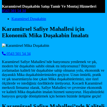
Karamürsel Duşakabin Satışı Tamir Ve Montaj Hizmetleri
0543 501 54 34
Main Navigation
Karamürsel Duşakabin
Karamürsel Safiye Mahallesi için
Ekonomik Mika Duşakabin İmalatı
0543 501 54 34
Karamürsel Safiye Mahallesi’nde banyonuzu yenilemek ve şık,
modern bir duşakabin sahibi olmak mı istiyorsunuz? Bütçenizi
zorlamadan kaliteli bir duşakabine sahip olmanın yolu, ekonomik ve
dayanıklı Mika duşakabinlerimizden geçiyor. Uzun ömürlü, pratik
ve şık tasarımlarıyla öne çıkan Mika duşakabinlerimizi, size özel
ölçülerde ve istediğiniz özelliklerle üretiyoruz. Kocaeli Karamürsel
merkezli firmamız olarak, Safiye Mahallesi ve çevresine ekonomik
ve kaliteli Mika duşakabin imalatı hizmeti sunuyoruz. Hayalinizdeki
banyoyu gerçeğe dönüştürmek için hemen bizimle iletişime geçin!
Karamürsel Safiye Mahallesi’nde Kaliteli