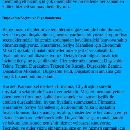
memnuniyeti bizim için çok önemlidir ve bu nedenle her zaman en
kaliteli hizmeti sunmayı hedefliyoruz.
Duşakabin Seçimi ve Fiyatlandırma
Banyonuzun ölçülerini ve tercihlerinizi göz önünde bulundurarak,
size en uygun duşakabini seçmenize yardımcı oluyoruz. Uygun fiyat
seçeneklerimizle, bütçenizi zorlamadan hayalinizdeki banyoya sahip
olmanızı sağlıyoruz. Karamürsel Safiye Mahallesi için Ekonomik
Mika Duşakabin İmalatı hizmetlerimizde şeffaf ve anlaşılır bir
fiyatlandırma politikası izliyoruz. Detaylı fiyat bilgisi almak için
bizimle iletişime geçebilirsiniz. Hizmetlerimiz arasında; Duşakabin
Tekne Tamiri, Duşakabin Teknesi Su Kaçağı, Duşakabin Zemini,
Duşakabin Mıknatısı, Duşakabin Fitili, Duşakabin Kumlama gibi
birçok hizmet bulunmaktadır.
Kocaeli Karamürsel merkezli firmamız, 10 yılı aşkın süredir
duşakabin sektöründe hizmet vermektedir. Müşteri memnuniyetine
önem veren firmamız, kaliteli malzemeler ve uzman işçilik ile
üretilen duşakabinleri, uygun fiyatlarla sunmaktadır. Firmamız,
Karamürsel Safiye Mahallesi için Ekonomik Mika Duşakabin
İmalatı konusunda uzmanlaşmış olup, müşterilerine her zaman en iyi
hizmeti sunmayı hedeflemektedir. Duşakabin satışı, montajı, tamiri
ve bakımı konusunda geniş bir hizmet yelpazesi sunuyoruz.
Tecrübeli ve güler yüzlü ekibimizle, size en iyi hizmeti sunmak için