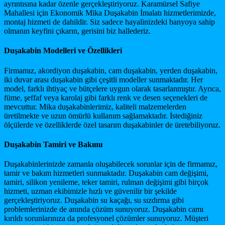
ayrıntısına kadar özenle gerçekleştiriyoruz. Karamürsel Safiye
Mahallesi için Ekonomik Mika Duşakabin İmalatı hizmetlerimizde,
montaj hizmeti de dahildir. Siz sadece hayalinizdeki banyoya sahip
olmanın keyfini çıkarın, gerisini biz hallederiz.
Duşakabin Modelleri ve Özellikleri
Firmamız, akordiyon duşakabin, cam duşakabin, yerden duşakabin,
iki duvar arası duşakabin gibi çeşitli modeller sunmaktadır. Her
model, farklı ihtiyaç ve bütçelere uygun olarak tasarlanmıştır. Ayrıca,
füme, şeffaf veya karolaj gibi farklı renk ve desen seçenekleri de
mevcuttur. Mika duşakabinlerimiz, kaliteli malzemelerden
üretilmekte ve uzun ömürlü kullanım sağlamaktadır. İstediğiniz
ölçülerde ve özelliklerde özel tasarım duşakabinler de üretebiliyoruz.
Duşakabin Tamiri ve Bakımı
Duşakabinlerinizde zamanla oluşabilecek sorunlar için de firmamız,
tamir ve bakım hizmetleri sunmaktadır. Duşakabin cam değişimi,
tamiri, silikon yenileme, teker tamiri, rulman değişimi gibi birçok
hizmeti, uzman ekibimizle hızlı ve güvenilir bir şekilde
gerçekleştiriyoruz. Duşakabin su kaçağı, su sızdırma gibi
problemlerinizde de anında çözüm sunuyoruz. Duşakabin camı
kırıldı sorunlarınıza da profesyonel çözümler sunuyoruz. Müşteri