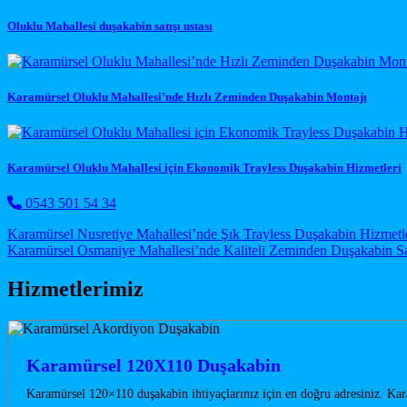
Oluklu Mahallesi duşakabin satışı ustası
Karamürsel Oluklu Mahallesi’nde Hızlı Zeminden Duşakabin Montajı
Karamürsel Oluklu Mahallesi için Ekonomik Trayless Duşakabin Hizmetleri
0543 501 54 34
Post navigation
Karamürsel Nusretiye Mahallesi’nde Şık Trayless Duşakabin Hizmetl
Karamürsel Osmaniye Mahallesi’nde Kaliteli Zeminden Duşakabin Sa
Hizmetlerimiz
Karamürsel 120X110 Duşakabin
Karamürsel 120×110 duşakabin ihtiyaçlarınız için en doğru adresiniz. Kar