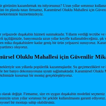
görünüm kazandırmak mı istiyorsunuz? Uzun yıllar sorunsuz kullanabil
ini ön planda tutan firmamız, Karamürsel Oluklu Mahallesi için Güveni
neklerimizle hizmetinizdeyiz.
ir yelpazede duşakabin hizmeti sunmaktadır. Yılların verdiği tecrübe v
li işçiliğimizle, banyonuzda uzun yıllar keyifle kullanabileceğiniz, şı
n mika duşakabinlere kadar geniş bir ürün yelpazesi sunuyoruz. Kara
 yardımcı oluyoruz.
mürsel Oluklu Mahallesi için Güvenilir Mi
nekleriyle son yıllarda popülerlik kazanmışlardır. Su geçirmezlikleri ve 
eriyle her banyo dekorasyonuna uyum sağlamaktadır. Karamürsel Oluklu
kibimizle kusursuz bir montaj gerçekleştiriyoruz.
ı olarak değişir. Firmamız, size en uygun duşakabin modelini seçmeniz
bininizin uzun yıllar sorunsuz bir şekilde kullanılmasını garanti ediyo
yonel bir montaja sahip olabilirsiniz.