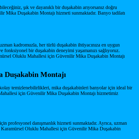
eceğiniz, şık ve dayanıklı bir duşakabin arıyorsanız doğru
lir Mika Duşakabin Montajı hizmeti sunmaktadır. Banyo tadilatı
e uzman kadromuzla, her türlü duşakabin ihtiyacınıza en uygun
k ve fonksiyonel bir duşakabin deneyimi yaşamanızı sağlıyoruz.
mürsel Oluklu Mahallesi için Güvenilir Mika Duşakabin Montajı
ka Duşakabin Montajı
kolay temizlenebilirlikleri, mika duşakabinleri banyolar için ideal bir
 Mahallesi için Güvenilir Mika Duşakabin Montajı hizmetimiz
 için profesyonel danışmanlık hizmeti sunmaktadır. Ayrıca, uzman
ruz. Karamürsel Oluklu Mahallesi için Güvenilir Mika Duşakabin