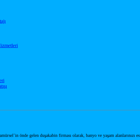
eri
tışı
amürsel’in önde gelen duşakabin firması olarak, banyo ve yaşam alanlarınızı e