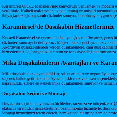
Karamürsel Oluklu Mahallesi’nde banyonuzu yenilemek ve modern bir 
yerdesiniz. Kaliteli malzemeler, uzman montaj ve müşteri memnuniyet
ihtiyaçlarınız için kapsamlı çözümler sunuyor, her bütçeye uygun seçe
Karamürsel’de Duşakabin Hizmetlerimiz
Kocaeli Karamürsel ve çevresinde faaliyet gösteren firmamız, geniş b
çözümleri sunmayı hedefliyoruz. Müşteri odaklı yaklaşımımız ve kalite
Akordiyon duşakabinlerden yerden duşakabinlere, cam duşakabinlerde
hizmetlerimiz ile, banyonuzun tarzını ve fonksiyonelliğini artırmanıza
Mika Duşakabinlerin Avantajları ve Kara
Mika duşakabinler, dayanıklılıkları, şık tasarımları ve uygun fiyat seçe
seçenek haline getirmektedir. Ayrıca, farklı renk ve desen seçenekl
kapsamında, sizlere en kaliteli mika duşakabinleri sunuyor ve uzman e
Duşakabin Seçimi ve Montajı
Duşakabin seçimi, banyonuzun ölçülerine, tarzınıza ve bütçenize bağl
ekibimiz tarafından gerçekleştirilen özenli montaj hizmetiyle, duşaka
Montajı hizmetimizi tercih ederek, hem kaliteli bir ürüne hem de profes