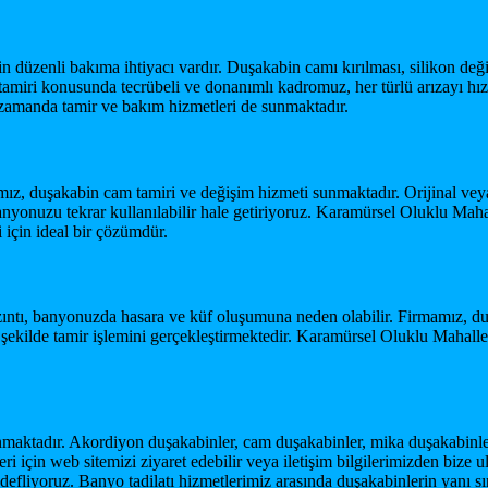
in düzenli bakıma ihtiyacı vardır. Duşakabin camı kırılması, silikon deği
iri konusunda tecrübeli ve donanımlı kadromuz, her türlü arızayı hızlı
zamanda tamir ve bakım hizmetleri de sunmaktadır.
z, duşakabin cam tamiri ve değişim hizmeti sunmaktadır. Orijinal veya 
 banyonuzu tekrar kullanılabilir hale getiriyoruz. Karamürsel Oluklu Mah
için ideal bir çözümdür.
zıntı, banyonuzda hasara ve küf oluşumuna neden olabilir. Firmamız, duş
ir şekilde tamir işlemini gerçekleştirmektedir. Karamürsel Oluklu Maha
nmaktadır. Akordiyon duşakabinler, cam duşakabinler, mika duşakabinl
eri için web sitemizi ziyaret edebilir veya iletişim bilgilerimizden bize
efliyoruz. Banyo tadilatı hizmetlerimiz arasında duşakabinlerin yanı s