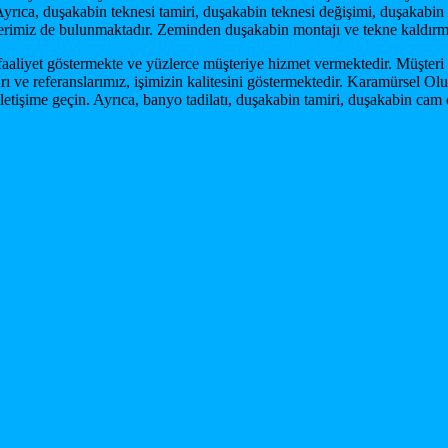
yrıca, duşakabin teknesi tamiri, duşakabin teknesi değişimi, duşakabin 
tlerimiz de bulunmaktadır. Zeminden duşakabin montajı ve tekne kaldır
faaliyet göstermekte ve yüzlerce müşteriye hizmet vermektedir. Müşteri 
rı ve referanslarımız, işimizin kalitesini göstermektedir. Karamürsel 
işime geçin. Ayrıca, banyo tadilatı, duşakabin tamiri, duşakabin cam d