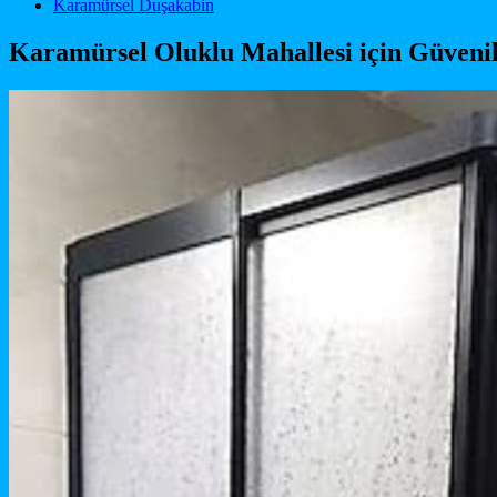
Main Navigation
Karamürsel Duşakabin
Karamürsel Oluklu Mahallesi için Güveni