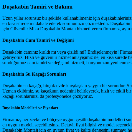
Duşakabin Tamiri ve Bakımı
Uzun yıllar sorunsuz bir şekilde kullanabilmeniz için duşakabinleriniz
en kısa sürede müdahale ederek sorununuzu çözmektedir. Duşakabin tam
için Güvenilir Mika Duşakabin Montajı hizmeti veren firmamız, aynı 
Duşakabin Cam Tamiri ve Değişimi
Duşakabin camınız kırıldı mı veya çizildi mi? Endişelenmeyin! Firmamı
getiriyoruz. Hızlı ve güvenilir hizmet anlayışımız ile, en kısa sürede
sunduğumuz cam tamiri ve değişimi hizmeti, banyonuzun yenilenmesi 
Duşakabin Su Kaçağı Sorunları
Duşakabin su kaçağı, birçok evde karşılaşılan yaygın bir sorundur. Sı
Uzman ekibimiz, su kaçağının nedenini belirleyerek, hızlı ve etkili b
kaçağı sorunlarınızı da profesyonelce çözüyoruz.
Duşakabin Modelleri ve Fiyatları
Firmamız, her zevke ve bütçeye uygun çeşitli duşakabin modelleri su
en uygun modeli seçebilirsiniz. Detaylı fiyat bilgisi ve model seçenekl
Duşakabin Montajı için en uygun fiyat ve kalite dengesini sunmayı hed