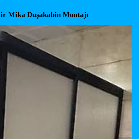
lir Mika Duşakabin Montajı