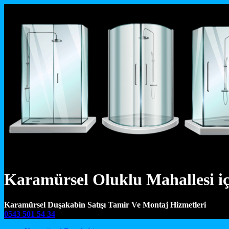
Karamürsel Oluklu Mahallesi i
Karamürsel Duşakabin Satışı Tamir Ve Montaj Hizmetleri
0543 501 54 34