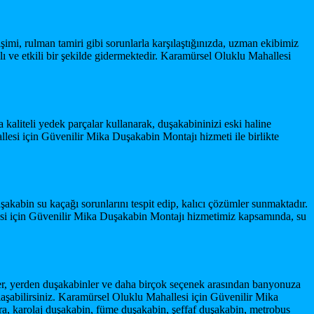
şimi, rulman tamiri gibi sorunlarla karşılaştığınızda, uzman ekibimiz
 ve etkili bir şekilde gidermektedir. Karamürsel Oluklu Mahallesi
kaliteli yedek parçalar kullanarak, duşakabininizi eski haline
allesi için Güvenilir Mika Duşakabin Montajı hizmeti ile birlikte
akabin su kaçağı sorunlarını tespit edip, kalıcı çözümler sunmaktadır.
llesi için Güvenilir Mika Duşakabin Montajı hizmetimiz kapsamında, su
er, yerden duşakabinler ve daha birçok seçenek arasından banyonuza
 ulaşabilirsiniz. Karamürsel Oluklu Mahallesi için Güvenilir Mika
ıra, karolaj duşakabin, füme duşakabin, şeffaf duşakabin, metrobus