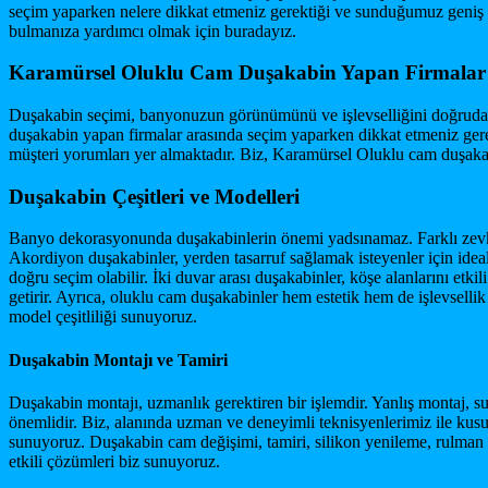
seçim yaparken nelere dikkat etmeniz gerektiği ve sunduğumuz geniş h
bulmanıza yardımcı olmak için buradayız.
Karamürsel Oluklu Cam Duşakabin Yapan Firmalar 
Duşakabin seçimi, banyonuzun görünümünü ve işlevselliğini doğrudan 
duşakabin yapan firmalar arasında seçim yaparken dikkat etmeniz gere
müşteri yorumları yer almaktadır. Biz, Karamürsel Oluklu cam duşakabi
Duşakabin Çeşitleri ve Modelleri
Banyo dekorasyonunda duşakabinlerin önemi yadsınamaz. Farklı zevkle
Akordiyon duşakabinler, yerden tasarruf sağlamak isteyenler için ideal
doğru seçim olabilir. İki duvar arası duşakabinler, köşe alanlarını etki
getirir. Ayrıca, oluklu cam duşakabinler hem estetik hem de işlevsell
model çeşitliliği sunuyoruz.
Duşakabin Montajı ve Tamiri
Duşakabin montajı, uzmanlık gerektiren bir işlemdir. Yanlış montaj, su 
önemlidir. Biz, alanında uzman ve deneyimli teknisyenlerimiz ile kusu
sunuyoruz. Duşakabin cam değişimi, tamiri, silikon yenileme, rulman t
etkili çözümleri biz sunuyoruz.