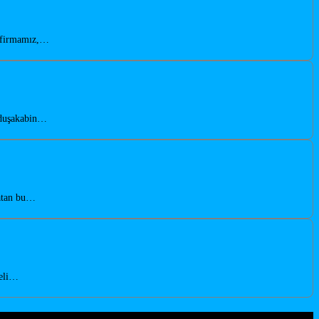
n firmamız,…
n duşakabin…
katan bu…
teli…