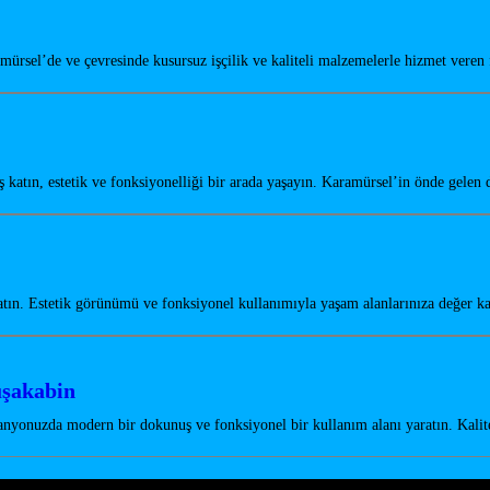
mürsel’de ve çevresinde kusursuz işçilik ve kaliteli malzemelerle hizmet vere
atın, estetik ve fonksiyonelliği bir arada yaşayın. Karamürsel’in önde gele
tın. Estetik görünümü ve fonksiyonel kullanımıyla yaşam alanlarınıza değer 
uşakabin
nyonuzda modern bir dokunuş ve fonksiyonel bir kullanım alanı yaratın. Kali