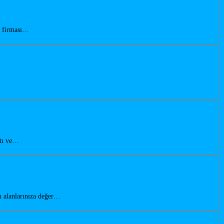
n firması…
atı ve…
m alanlarınıza değer…