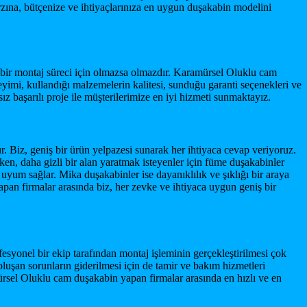
zına, bütçenize ve ihtiyaçlarınıza en uygun duşakabin modelini
bir montaj süreci için olmazsa olmazdır. Karamürsel Oluklu cam
imi, kullandığı malzemelerin kalitesi, sunduğu garanti seçenekleri ve
 başarılı proje ile müşterilerimize en iyi hizmeti sunmaktayız.
Biz, geniş bir ürün yelpazesi sunarak her ihtiyaca cevap veriyoruz.
ken, daha gizli bir alan yaratmak isteyenler için füme duşakabinler
a uyum sağlar. Mika duşakabinler ise dayanıklılık ve şıklığı bir araya
pan firmalar arasında biz, her zevke ve ihtiyaca uygun geniş bir
fesyonel bir ekip tarafından montaj işleminin gerçekleştirilmesi çok
luşan sorunların giderilmesi için de tamir ve bakım hizmetleri
mürsel Oluklu cam duşakabin yapan firmalar arasında en hızlı ve en