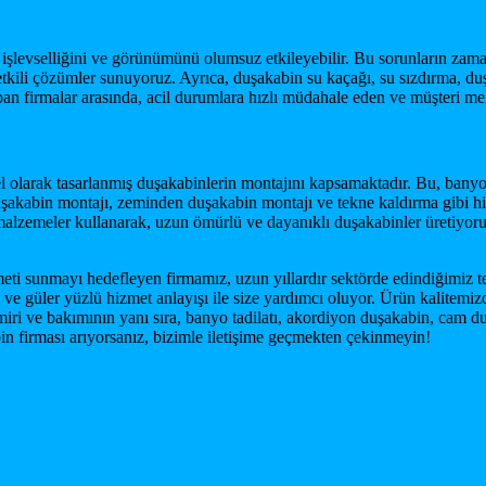
un işlevselliğini ve görünümünü olumsuz etkileyebilir. Bu sorunların z
etkili çözümler sunuyoruz. Ayrıca, duşakabin su kaçağı, su sızdırma, duş
 firmalar arasında, acil durumlara hızlı müdahale eden ve müşteri mem
olarak tasarlanmış duşakabinlerin montajını kapsamaktadır. Bu, banyon
akabin montajı, zeminden duşakabin montajı ve tekne kaldırma gibi hiz
malzemeler kullanarak, uzun ömürlü ve dayanıklı duşakabinler üretiyoru
i sunmayı hedefleyen firmamız, uzun yıllardır sektörde edindiğimiz tec
l ve güler yüzlü hizmet anlayışı ile size yardımcı oluyor. Ürün kalite
amiri ve bakımının yanı sıra, banyo tadilatı, akordiyon duşakabin, cam
in firması arıyorsanız, bizimle iletişime geçmekten çekinmeyin!