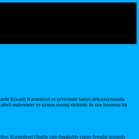
ıllardır Kocaeli Karamürsel ve çevresinde banyo dekorasyonunda
liteli malzemeler ve uzman montaj ekibimiz ile size kusursuz bir
ehber, Karamürsel Oluklu cam duşakabin yapan firmalar arasında