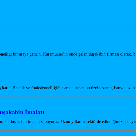
elliği bir araya getirin. Karamürsel’in önde gelen duşakabin firması olarak,
katın. Estetik ve fonksiyonelliği bir arada sunan bu özel tasarım, banyonuzu
uşakabin İmalatı
 mika duşakabin imalatı sunuyoruz. Uzun yıllardır sektörde edindiğimiz dene