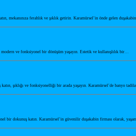
ın, mekanınıza ferahlık ve şıklık getirin. Karamürsel’in önde gelen duşakabi
odern ve fonksiyonel bir dönüşüm yaşayın. Estetik ve kullanışlılık bir…
tın, şıklığı ve fonksiyonelliği bir arada yaşayın. Karamürsel’de banyo tadil
el bir dokunuş katın. Karamürsel’in güvenilir duşakabin firması olarak, yaşa