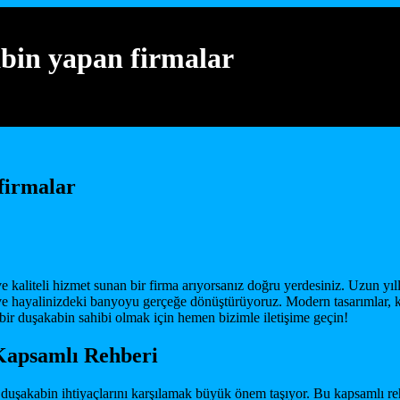
bin yapan firmalar
firmalar
e kaliteli hizmet sunan bir firma arıyorsanız doğru yerdesiniz. Uzun y
e hayalinizdeki banyoyu gerçeğe dönüştürüyoruz. Modern tasarımlar, ka
ir duşakabin sahibi olmak için hemen bizimle iletişime geçin!
Kapsamlı Rehberi
duşakabin ihtiyaçlarını karşılamak büyük önem taşıyor. Bu kapsamlı r