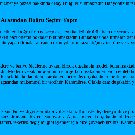
izmet yelpazesi hakkında detaylı bilgiler sunmaktadır. Banyonuzun tar
Arasından Doğru Seçimi Yapın
etkiler. Doğru firmayı seçmek, hem kaliteli bir ürün hem de sorunsuz 
ken bazı önemli noktalar bulunmaktadır. Bunlar arasında firmanın deney
n yapan firmalar arasında uzun yıllardır kazandığımız tecrübe ve sayısız
re ve banyo ölçülerine uygun birçok duşakabin modeli bulunmaktadır. 
dir. Modern ve şık bir görünüm için şeffaf duşakabinler tercih edilebilir
li bir şekilde kullanırken, karolaj ve metrobüs duşakabinler farklı tarzlar
ik açısından mükemmel bir tercihtir. Karamürsel Oluklu cam duşakabin ya
sızıntıları ve diğer sorunlara yol açabilir. Bu nedenle, deneyimli ve pro
rsuz bir montaj hizmeti sunuyoruz. Ayrıca, mevcut duşakabinlerinizde o
amiri, tekerlek değişimi gibi işlemler için bize güvenebilirsiniz. Kara