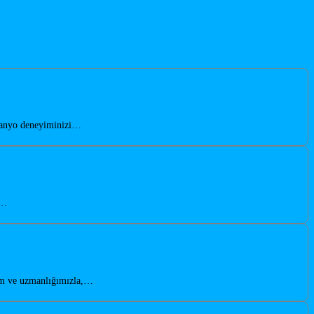
 banyo deneyiminizi…
n…
yim ve uzmanlığımızla,…