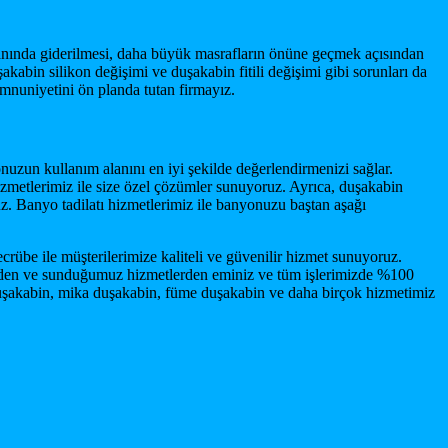
amanında giderilmesi, daha büyük masrafların önüne geçmek açısından
akabin silikon değişimi ve duşakabin fitili değişimi gibi sorunları da
nuniyetini ön planda tutan firmayız.
uzun kullanım alanını en iyi şekilde değerlendirmenizi sağlar.
metlerimiz ile size özel çözümler sunuyoruz. Ayrıca, duşakabin
z. Banyo tadilatı hizmetlerimiz ile banyonuzu baştan aşağı
rübe ile müşterilerimize kaliteli ve güvenilir hizmet sunuyoruz.
mizden ve sunduğumuz hizmetlerden eminiz ve tüm işlerimizde %100
 duşakabin, mika duşakabin, füme duşakabin ve daha birçok hizmetimiz