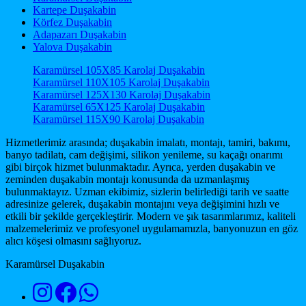
Kartepe Duşakabin
Körfez Duşakabin
Adapazarı Duşakabin
Yalova Duşakabin
Karamürsel 105X85 Karolaj Duşakabin
Karamürsel 110X105 Karolaj Duşakabin
Karamürsel 125X130 Karolaj Duşakabin
Karamürsel 65X125 Karolaj Duşakabin
Karamürsel 115X90 Karolaj Duşakabin
Hizmetlerimiz arasında; duşakabin imalatı, montajı, tamiri, bakımı,
banyo tadilatı, cam değişimi, silikon yenileme, su kaçağı onarımı
gibi birçok hizmet bulunmaktadır. Ayrıca, yerden duşakabin ve
zeminden duşakabin montajı konusunda da uzmanlaşmış
bulunmaktayız. Uzman ekibimiz, sizlerin belirlediği tarih ve saatte
adresinize gelerek, duşakabin montajını veya değişimini hızlı ve
etkili bir şekilde gerçekleştirir. Modern ve şık tasarımlarımız, kaliteli
malzemelerimiz ve profesyonel uygulamamızla, banyonuzun en göz
alıcı köşesi olmasını sağlıyoruz.
Karamürsel Duşakabin