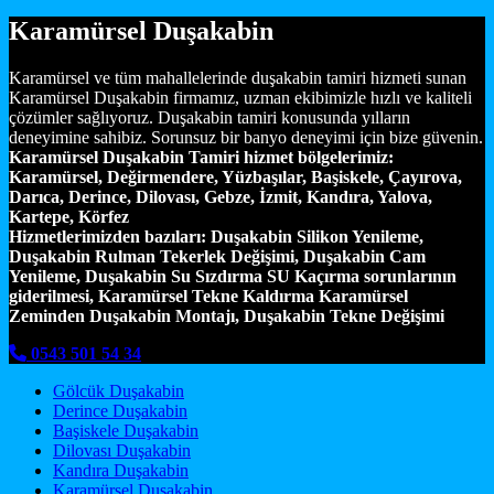
Karamürsel Duşakabin
Karamürsel ve tüm mahallelerinde duşakabin tamiri hizmeti sunan
Karamürsel Duşakabin firmamız, uzman ekibimizle hızlı ve kaliteli
çözümler sağlıyoruz. Duşakabin tamiri konusunda yılların
deneyimine sahibiz. Sorunsuz bir banyo deneyimi için bize güvenin.
Karamürsel Duşakabin Tamiri hizmet bölgelerimiz:
Karamürsel, Değirmendere, Yüzbaşılar, Başiskele, Çayırova,
Darıca, Derince, Dilovası, Gebze, İzmit, Kandıra, Yalova,
Kartepe, Körfez
Hizmetlerimizden bazıları:
Duşakabin Silikon Yenileme,
Duşakabin Rulman Tekerlek Değişimi, Duşakabin Cam
Yenileme, Duşakabin Su Sızdırma SU Kaçırma sorunlarının
giderilmesi, Karamürsel Tekne Kaldırma Karamürsel
Zeminden Duşakabin Montajı, Duşakabin Tekne Değişimi
0543 501 54 34
Gölcük Duşakabin
Derince Duşakabin
Başiskele Duşakabin
Dilovası Duşakabin
Kandıra Duşakabin
Karamürsel Duşakabin