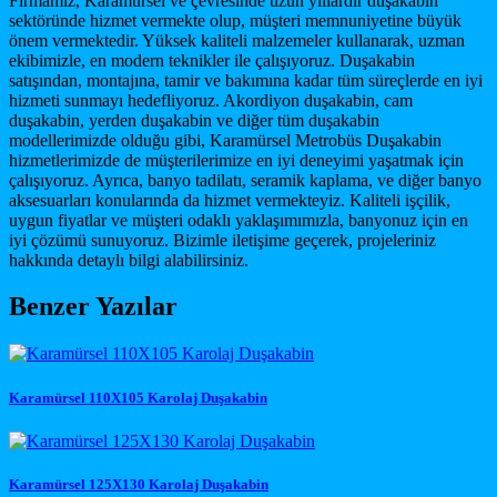
Firmamız, Karamürsel ve çevresinde uzun yıllardır duşakabin
sektöründe hizmet vermekte olup, müşteri memnuniyetine büyük
önem vermektedir. Yüksek kaliteli malzemeler kullanarak, uzman
ekibimizle, en modern teknikler ile çalışıyoruz. Duşakabin
satışından, montajına, tamir ve bakımına kadar tüm süreçlerde en iyi
hizmeti sunmayı hedefliyoruz. Akordiyon duşakabin, cam
duşakabin, yerden duşakabin ve diğer tüm duşakabin
modellerimizde olduğu gibi, Karamürsel Metrobüs Duşakabin
hizmetlerimizde de müşterilerimize en iyi deneyimi yaşatmak için
çalışıyoruz. Ayrıca, banyo tadilatı, seramik kaplama, ve diğer banyo
aksesuarları konularında da hizmet vermekteyiz. Kaliteli işçilik,
uygun fiyatlar ve müşteri odaklı yaklaşımımızla, banyonuz için en
iyi çözümü sunuyoruz. Bizimle iletişime geçerek, projeleriniz
hakkında detaylı bilgi alabilirsiniz.
Benzer Yazılar
Karamürsel 110X105 Karolaj Duşakabin
Karamürsel 125X130 Karolaj Duşakabin