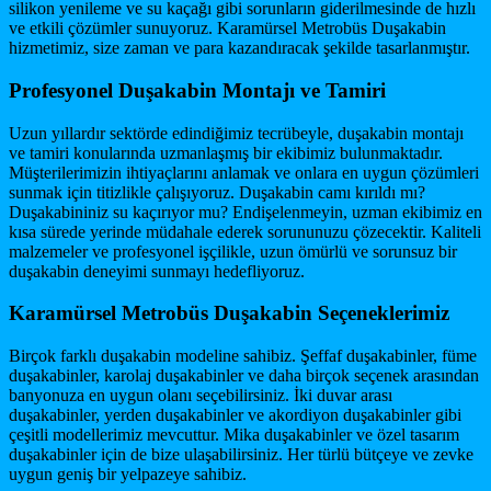
silikon yenileme ve su kaçağı gibi sorunların giderilmesinde de hızlı
ve etkili çözümler sunuyoruz. Karamürsel Metrobüs Duşakabin
hizmetimiz, size zaman ve para kazandıracak şekilde tasarlanmıştır.
Profesyonel Duşakabin Montajı ve Tamiri
Uzun yıllardır sektörde edindiğimiz tecrübeyle, duşakabin montajı
ve tamiri konularında uzmanlaşmış bir ekibimiz bulunmaktadır.
Müşterilerimizin ihtiyaçlarını anlamak ve onlara en uygun çözümleri
sunmak için titizlikle çalışıyoruz. Duşakabin camı kırıldı mı?
Duşakabininiz su kaçırıyor mu? Endişelenmeyin, uzman ekibimiz en
kısa sürede yerinde müdahale ederek sorununuzu çözecektir. Kaliteli
malzemeler ve profesyonel işçilikle, uzun ömürlü ve sorunsuz bir
duşakabin deneyimi sunmayı hedefliyoruz.
Karamürsel Metrobüs Duşakabin Seçeneklerimiz
Birçok farklı duşakabin modeline sahibiz. Şeffaf duşakabinler, füme
duşakabinler, karolaj duşakabinler ve daha birçok seçenek arasından
banyonuza en uygun olanı seçebilirsiniz. İki duvar arası
duşakabinler, yerden duşakabinler ve akordiyon duşakabinler gibi
çeşitli modellerimiz mevcuttur. Mika duşakabinler ve özel tasarım
duşakabinler için de bize ulaşabilirsiniz. Her türlü bütçeye ve zevke
uygun geniş bir yelpazeye sahibiz.