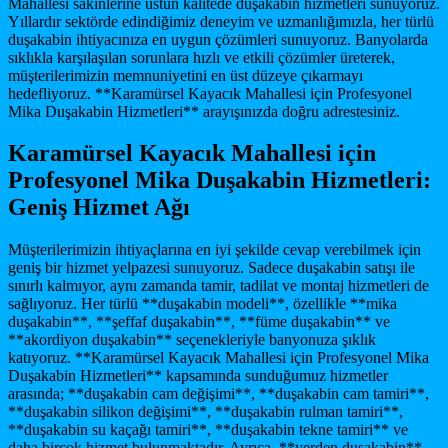
Mahallesi sakinlerine üstün kalitede duşakabin hizmetleri sunuyoruz.
Yıllardır sektörde edindiğimiz deneyim ve uzmanlığımızla, her türlü
duşakabin ihtiyacınıza en uygun çözümleri sunuyoruz. Banyolarda
sıklıkla karşılaşılan sorunlara hızlı ve etkili çözümler üreterek,
müşterilerimizin memnuniyetini en üst düzeye çıkarmayı
hedefliyoruz. **Karamürsel Kayacık Mahallesi için Profesyonel
Mika Duşakabin Hizmetleri** arayışınızda doğru adrestesiniz.
Karamürsel Kayacık Mahallesi için
Profesyonel Mika Duşakabin Hizmetleri:
Geniş Hizmet Ağı
Müşterilerimizin ihtiyaçlarına en iyi şekilde cevap verebilmek için
geniş bir hizmet yelpazesi sunuyoruz. Sadece duşakabin satışı ile
sınırlı kalmıyor, aynı zamanda tamir, tadilat ve montaj hizmetleri de
sağlıyoruz. Her türlü **duşakabin modeli**, özellikle **mika
duşakabin**, **şeffaf duşakabin**, **füme duşakabin** ve
**akordiyon duşakabin** seçenekleriyle banyonuza şıklık
katıyoruz. **Karamürsel Kayacık Mahallesi için Profesyonel Mika
Duşakabin Hizmetleri** kapsamında sunduğumuz hizmetler
arasında; **duşakabin cam değişimi**, **duşakabin cam tamiri**,
**duşakabin silikon değişimi**, **duşakabin rulman tamiri**,
**duşakabin su kaçağı tamiri**, **duşakabin tekne tamiri** ve
daha birçok hizmet bulunmaktadır. Ayrıca, **yerden duşakabin**,