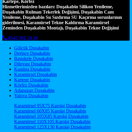
Kartepe, Körfez
Hizmetlerimizden bazıları:
Duşakabin Silikon Yenileme,
Duşakabin Rulman Tekerlek Değişimi, Duşakabin Cam
Yenileme, Duşakabin Su Sızdırma SU Kaçırma sorunlarının
giderilmesi, Karamürsel Tekne Kaldırma Karamürsel
Zeminden Duşakabin Montajı, Duşakabin Tekne Değişimi
0543 501 54 34
Gölcük Duşakabin
Derince Duşakabin
Başiskele Duşakabin
Dilovası Duşakabin
Kandıra Duşakabin
Karamürsel Duşakabin
Kartepe Duşakabin
Körfez Duşakabin
Adapazarı Duşakabin
Yalova Duşakabin
Karamürsel 95X75 Karolaj Duşakabin
Karamürsel 60X85 Karolaj Duşakabin
Karamürsel 105X85 Karolaj Duşakabin
Karamürsel 110X105 Karolaj Duşakabin
Karamürsel 125X130 Karolaj Duşakabin