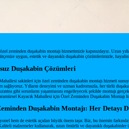
zel zeminden duşakabin montajı hizmetimizle kapınızdayız. Uzun yıllar
 Bütçenize uygun, estetik ve dayanıklı duşakabin çözümlerimizle, haya
suz Duşakabin Çözümleri
Mahallesi sakinleri için özel zeminden duşakabin montajı hizmeti sunuy
nım sağlıyoruz. Yılların deneyimi ve uzman kadromuzla, her türlü duşa
sızıntısı gibi sorunların yaşanmasını engelleyecek şekilde montajı gerç
mürsel Kayacık Mahallesi için Özel Zeminden Duşakabin Montajı hizmeti
 Zeminden Duşakabin Montajı: Her Detayı 
yonel hem de estetik açıdan büyük önem taşır. Biz, bu önemin farkın
aliteli malzemeler kullanarak, uzun ömürlü ve dayanıklı duşakabinler ür