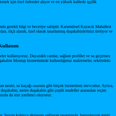
emek için özel önlemler alıyor ve en yüksek kalitede işçilik
nda gerekli bilgi ve beceriye sahiptir. Karamürsel Kayacık Mahallesi
, ölçü alarak, özel olarak tasarlanmış duşakabinlerinizi üretiyor ve
 Kullanım
eler kullanıyoruz. Dayanıklı camlar, sağlam profiller ve su geçirmez
uşakabin Montajı hizmetimizde kullandığımız malzemeler, sektördeki
an tamiri, su kaçağı onarımı gibi birçok hizmetimiz mevcuttur. Ayrıca,
 duşakabin, metro duşakabin gibi çeşitli modeller arasından seçim
nızda da size yardımcı oluyoruz.
iyor. Suyun kolayca akmasını sağlayan tasarımıyla, banyonuzun temiz