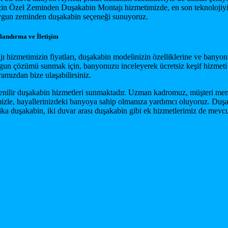
için Özel Zeminden Duşakabin Montajı hizmetimizde, en son teknolojiyi
 uygun zeminden duşakabin seçeneği sunuyoruz.
landırma ve İletişim
zmetimizin fiyatları, duşakabin modelinizin özelliklerine ve banyonuzu
 uygun çözümü sunmak için, banyonuzu inceleyerek ücretsiz keşif hizme
ramızdan bize ulaşabilirsiniz.
güvenilir duşakabin hizmetleri sunmaktadır. Uzman kadromuz, müşteri mem
izle, hayallerinizdeki banyoya sahip olmanıza yardımcı oluyoruz. Duşaka
mika duşakabin, iki duvar arası duşakabin gibi ek hizmetlerimiz de mevcut