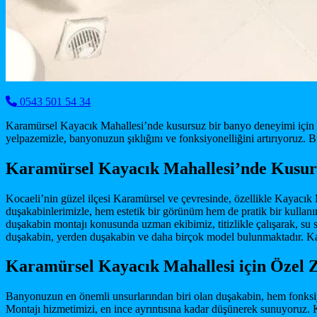
0543 501 54 34
Karamürsel Kayacık Mahallesi’nde kusursuz bir banyo deneyimi için ö
yelpazemizle, banyonuzun şıklığını ve fonksiyonelliğini artırıyoruz.
Karamürsel Kayacık Mahallesi’nde Kusur
Kocaeli’nin güzel ilçesi Karamürsel ve çevresinde, özellikle Kayacık 
duşakabinlerimizle, hem estetik bir görünüm hem de pratik bir kulla
duşakabin montajı konusunda uzman ekibimiz, titizlikle çalışarak, su 
duşakabin, yerden duşakabin ve daha birçok model bulunmaktadır. Kara
Karamürsel Kayacık Mahallesi için Özel
Banyonuzun en önemli unsurlarından biri olan duşakabin, hem fonksi
Montajı hizmetimizi, en ince ayrıntısına kadar düşünerek sunuyoruz. K