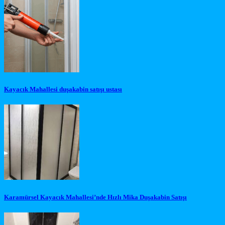
Kayacık Mahallesi duşakabin satışı ustası
Karamürsel Kayacık Mahallesi’nde Hızlı Mika Duşakabin Satışı