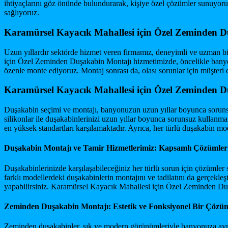
ihtiyaçlarını göz önünde bulundurarak, kişiye özel çözümler sunuyoruz.
sağlıyoruz.
Karamürsel Kayacık Mahallesi için Özel Zeminden D
Uzun yıllardır sektörde hizmet veren firmamız, deneyimli ve uzman bir
için Özel Zeminden Duşakabin Montajı hizmetimizde, öncelikle banyonu
özenle monte ediyoruz. Montaj sonrası da, olası sorunlar için müşteri 
Karamürsel Kayacık Mahallesi için Özel Zeminden D
Duşakabin seçimi ve montajı, banyonuzun uzun yıllar boyunca sorunsuz 
silikonlar ile duşakabinlerinizi uzun yıllar boyunca sorunsuz kulla
en yüksek standartları karşılamaktadır. Ayrıca, her türlü duşakabin 
Duşakabin Montajı ve Tamir Hizmetlerimiz: Kapsamlı Çözümler
Duşakabinlerinizde karşılaşabileceğiniz her türlü sorun için çözümler
farklı modellerdeki duşakabinlerin montajını ve tadilatını da gerçekl
yapabilirsiniz. Karamürsel Kayacık Mahallesi için Özel Zeminden Duşa
Zeminden Duşakabin Montajı: Estetik ve Fonksiyonel Bir Çözü
Zeminden duşakabinler, şık ve modern görünümleriyle banyonuza ayrı b