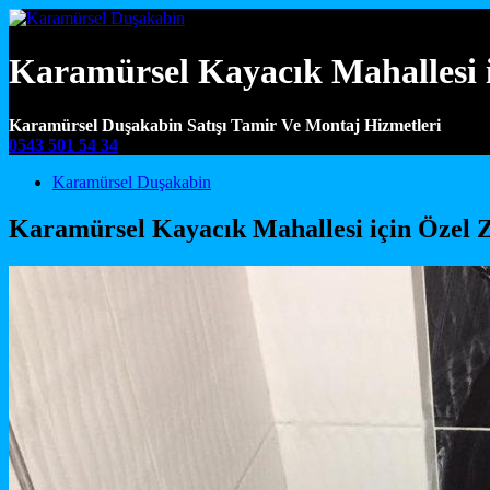
Karamürsel Kayacık Mahallesi 
Karamürsel Duşakabin Satışı Tamir Ve Montaj Hizmetleri
0543 501 54 34
Main Navigation
Karamürsel Duşakabin
Karamürsel Kayacık Mahallesi için Özel