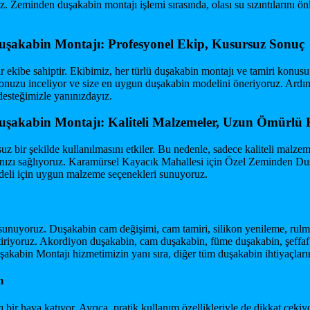
 Zeminden duşakabin montajı işlemi sırasında, olası su sızıntılarını önl
uşakabin Montajı: Profesyonel Ekip, Kusursuz Sonuç
 ekibe sahiptir. Ekibimiz, her türlü duşakabin montajı ve tamiri konusu
zu inceliyor ve size en uygun duşakabin modelini öneriyoruz. Ardından
desteğimizle yanınızdayız.
uşakabin Montajı: Kaliteli Malzemeler, Uzun Ömürlü
bir şekilde kullanılmasını etkiler. Bu nedenle, sadece kaliteli malzem
nmanızı sağlıyoruz. Karamürsel Kayacık Mahallesi için Özel Zeminden D
modeli için uygun malzeme seçenekleri sunuyoruz.
 sunuyoruz. Duşakabin cam değişimi, cam tamiri, silikon yenileme, rulm
eştiriyoruz. Akordiyon duşakabin, cam duşakabin, füme duşakabin, şeffaf
kabin Montajı hizmetimizin yanı sıra, diğer tüm duşakabin ihtiyaçları
m
ir hava katıyor. Ayrıca, pratik kullanım özellikleriyle de dikkat çek