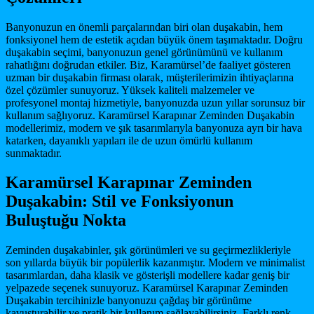
Banyonuzun en önemli parçalarından biri olan duşakabin, hem
fonksiyonel hem de estetik açıdan büyük önem taşımaktadır. Doğru
duşakabin seçimi, banyonuzun genel görünümünü ve kullanım
rahatlığını doğrudan etkiler. Biz, Karamürsel’de faaliyet gösteren
uzman bir duşakabin firması olarak, müşterilerimizin ihtiyaçlarına
özel çözümler sunuyoruz. Yüksek kaliteli malzemeler ve
profesyonel montaj hizmetiyle, banyonuzda uzun yıllar sorunsuz bir
kullanım sağlıyoruz. Karamürsel Karapınar Zeminden Duşakabin
modellerimiz, modern ve şık tasarımlarıyla banyonuza ayrı bir hava
katarken, dayanıklı yapıları ile de uzun ömürlü kullanım
sunmaktadır.
Karamürsel Karapınar Zeminden
Duşakabin: Stil ve Fonksiyonun
Buluştuğu Nokta
Zeminden duşakabinler, şık görünümleri ve su geçirmezlikleriyle
son yıllarda büyük bir popülerlik kazanmıştır. Modern ve minimalist
tasarımlardan, daha klasik ve gösterişli modellere kadar geniş bir
yelpazede seçenek sunuyoruz. Karamürsel Karapınar Zeminden
Duşakabin tercihinizle banyonuzu çağdaş bir görünüme
kavuşturabilir ve pratik bir kullanım sağlayabilirsiniz. Farklı renk,