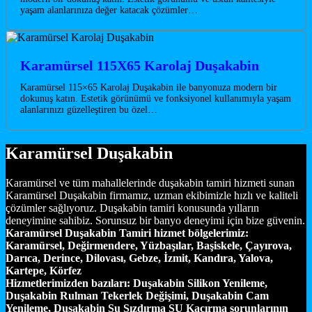
yaşam alanlarınıza değer katacak çözümler…
Karamürsel 115X65 Karolaj Duşakabin
Karamürsel 115×65 Karolaj Duşakabin ile banyonuza modern bir
dokunuş katın. Estetik görünümü ve fonksiyonel kullanımıyla yaşam
alanlarınızı güzelleştiren bu özel…
Karamürsel Duşakabin
Karamürsel ve tüm mahallelerinde duşakabin tamiri hizmeti sunan
Karamürsel Duşakabin firmamız, uzman ekibimizle hızlı ve kaliteli
çözümler sağlıyoruz. Duşakabin tamiri konusunda yılların
deneyimine sahibiz. Sorunsuz bir banyo deneyimi için bize güvenin.
Karamürsel Duşakabin Tamiri hizmet bölgelerimiz:
Karamürsel, Değirmendere, Yüzbaşılar, Başiskele, Çayırova,
Darıca, Derince, Dilovası, Gebze, İzmit, Kandıra, Yalova,
Kartepe, Körfez
Hizmetlerimizden bazıları:
Duşakabin Silikon Yenileme,
Duşakabin Rulman Tekerlek Değişimi, Duşakabin Cam
Yenileme, Duşakabin Su Sızdırma SU Kaçırma sorunlarının