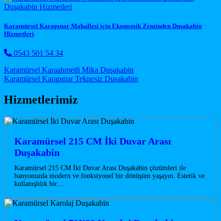
Karamürsel Karapınar Mahallesi için Ekonomik Zeminden Duşakabin
Hizmetleri
0543 501 54 34
Post navigation
Karamürsel Karaahmetli Mika Duşakabin
Karamürsel Karapınar Teknesiz Duşakabin
Hizmetlerimiz
Karamürsel 215 CM İki Duvar Arası
Duşakabin
Karamürsel 215 CM İki Duvar Arası Duşakabin çözümleri ile
banyonuzda modern ve fonksiyonel bir dönüşüm yaşayın. Estetik ve
kullanışlılık bir…