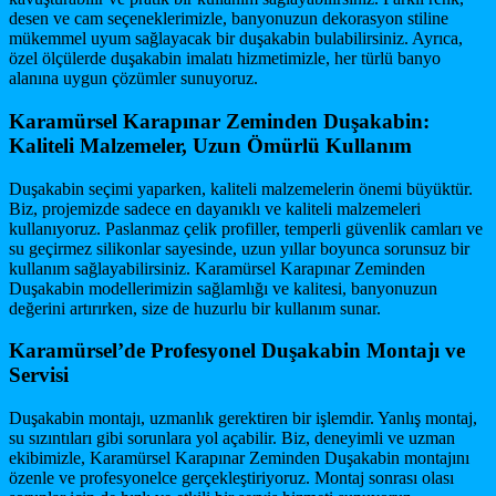
desen ve cam seçeneklerimizle, banyonuzun dekorasyon stiline
mükemmel uyum sağlayacak bir duşakabin bulabilirsiniz. Ayrıca,
özel ölçülerde duşakabin imalatı hizmetimizle, her türlü banyo
alanına uygun çözümler sunuyoruz.
Karamürsel Karapınar Zeminden Duşakabin:
Kaliteli Malzemeler, Uzun Ömürlü Kullanım
Duşakabin seçimi yaparken, kaliteli malzemelerin önemi büyüktür.
Biz, projemizde sadece en dayanıklı ve kaliteli malzemeleri
kullanıyoruz. Paslanmaz çelik profiller, temperli güvenlik camları ve
su geçirmez silikonlar sayesinde, uzun yıllar boyunca sorunsuz bir
kullanım sağlayabilirsiniz. Karamürsel Karapınar Zeminden
Duşakabin modellerimizin sağlamlığı ve kalitesi, banyonuzun
değerini artırırken, size de huzurlu bir kullanım sunar.
Karamürsel’de Profesyonel Duşakabin Montajı ve
Servisi
Duşakabin montajı, uzmanlık gerektiren bir işlemdir. Yanlış montaj,
su sızıntıları gibi sorunlara yol açabilir. Biz, deneyimli ve uzman
ekibimizle, Karamürsel Karapınar Zeminden Duşakabin montajını
özenle ve profesyonelce gerçekleştiriyoruz. Montaj sonrası olası