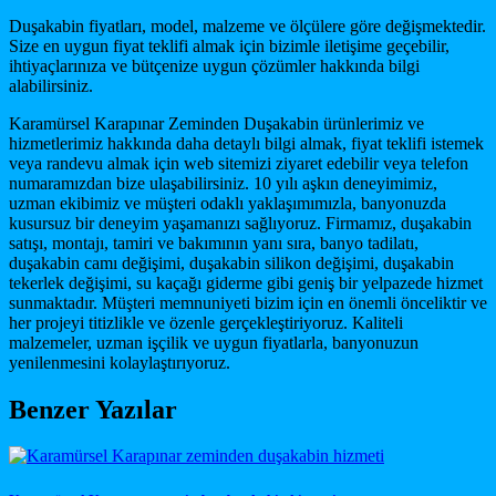
Duşakabin fiyatları, model, malzeme ve ölçülere göre değişmektedir.
Size en uygun fiyat teklifi almak için bizimle iletişime geçebilir,
ihtiyaçlarınıza ve bütçenize uygun çözümler hakkında bilgi
alabilirsiniz.
Karamürsel Karapınar Zeminden Duşakabin ürünlerimiz ve
hizmetlerimiz hakkında daha detaylı bilgi almak, fiyat teklifi istemek
veya randevu almak için web sitemizi ziyaret edebilir veya telefon
numaramızdan bize ulaşabilirsiniz. 10 yılı aşkın deneyimimiz,
uzman ekibimiz ve müşteri odaklı yaklaşımımızla, banyonuzda
kusursuz bir deneyim yaşamanızı sağlıyoruz. Firmamız, duşakabin
satışı, montajı, tamiri ve bakımının yanı sıra, banyo tadilatı,
duşakabin camı değişimi, duşakabin silikon değişimi, duşakabin
tekerlek değişimi, su kaçağı giderme gibi geniş bir yelpazede hizmet
sunmaktadır. Müşteri memnuniyeti bizim için en önemli önceliktir ve
her projeyi titizlikle ve özenle gerçekleştiriyoruz. Kaliteli
malzemeler, uzman işçilik ve uygun fiyatlarla, banyonuzun
yenilenmesini kolaylaştırıyoruz.
Benzer Yazılar