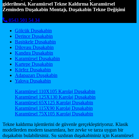
giderilmesi, Karamürsel Tekne Kaldırma Karamürsel
Zeminden Duşakabin Montajı, Duşakabin Tekne Değişimi
0543 501 54 34
Gölcük Duşakabin
Derince Duşakabin
Başiskele Duşakabin
Dilovası Duşakabin
Kandıra Duşakabin
Karamürsel Duşakabin
Kartepe Duşakabin
Körfez Duşakabin
Adapazarı Duşakabin
Yalova Duşakabin
Karamürsel 110X105 Karolaj Duşakabin
Karamürsel 125X130 Karolaj Duşakabin
Karamürsel 65X125 Karolaj Duşakabin
Karamürsel 115X90 Karolaj Duşakabin
Karamürsel 75X105 Karolaj Duşakabin
Tekne kaldırma işlemlerini de güvenle gerçekleştiriyoruz. Klasik
modellerden modern tasarımlara, her zevke ve tarza uygun bir
duşakabin bulabilirsiniz. Su sızdıran duşakabininiz için Karamürsel