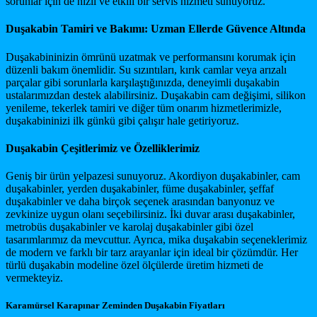
sorunlar için de hızlı ve etkili bir servis hizmeti sunuyoruz.
Duşakabin Tamiri ve Bakımı: Uzman Ellerde Güvence Altında
Duşakabininizin ömrünü uzatmak ve performansını korumak için
düzenli bakım önemlidir. Su sızıntıları, kırık camlar veya arızalı
parçalar gibi sorunlarla karşılaştığınızda, deneyimli duşakabin
ustalarımızdan destek alabilirsiniz. Duşakabin cam değişimi, silikon
yenileme, tekerlek tamiri ve diğer tüm onarım hizmetlerimizle,
duşakabininizi ilk günkü gibi çalışır hale getiriyoruz.
Duşakabin Çeşitlerimiz ve Özelliklerimiz
Geniş bir ürün yelpazesi sunuyoruz. Akordiyon duşakabinler, cam
duşakabinler, yerden duşakabinler, füme duşakabinler, şeffaf
duşakabinler ve daha birçok seçenek arasından banyonuz ve
zevkinize uygun olanı seçebilirsiniz. İki duvar arası duşakabinler,
metrobüs duşakabinler ve karolaj duşakabinler gibi özel
tasarımlarımız da mevcuttur. Ayrıca, mika duşakabin seçeneklerimiz
de modern ve farklı bir tarz arayanlar için ideal bir çözümdür. Her
türlü duşakabin modeline özel ölçülerde üretim hizmeti de
vermekteyiz.
Karamürsel Karapınar Zeminden Duşakabin Fiyatları