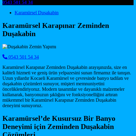
0543 501 54 34
Main Navigation
Karamürsel Duşakabin
Karamürsel Karapınar Zeminden
Duşakabin
0543 501 54 34
Karamürsel Karapınar Zeminden Duşakabin arayışınızda, size en
kaliteli hizmeti ve geniş ürün yelpazesini sunan firmamız ile tanışın.
Uzun yıllardır Kocaeli Karamürsel ve çevresinde banyo tadilatı ve
duşakabin çözümleri sunuyor, müşteri memnuniyetini
önceliklendiriyoruz. Modern tasarımlar ve dayanıklı malzemeler
kullanarak, banyonuzun şıklığını ve fonksiyonelliğini artıran
mükemmel bir Karamürsel Karapınar Zeminden Duşakabin
deneyimi sunuyoruz.
Karamürsel’de Kusursuz Bir Banyo
Deneyimi için Zeminden Duşakabin
Çözümleri