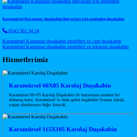
Karamürsel Karapınar duşakabin ihtiyaçları için zeminden duşakabin
0543 501 54 34
Post navigation
Karamürsel Karapınar duşakabin modelleri ve cam duşakabin
Karamürsel Karapınar duşakabin modelleri ve teknesiz duşakabin
Hizmetlerimiz
Karamürsel 60X85 Karolaj Duşakabin
Karamürsel 60×85 Karolaj Duşakabin ile banyonuza modern bir
dokunuş katın. Karamürsel’in önde gelen duşakabin firması olarak,
yaşam alanlarınıza değer katacak…
Karamürsel 115X105 Karolaj Duşakabin