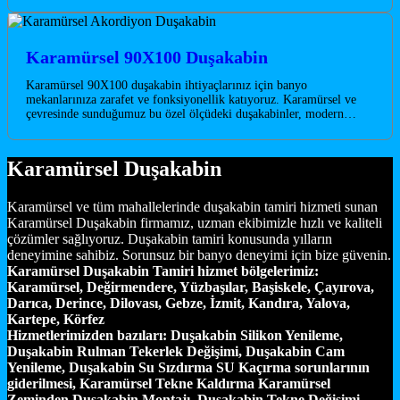
Karamürsel 90X100 Duşakabin
Karamürsel 90X100 duşakabin ihtiyaçlarınız için banyo
mekanlarınıza zarafet ve fonksiyonellik katıyoruz. Karamürsel ve
çevresinde sunduğumuz bu özel ölçüdeki duşakabinler, modern…
Karamürsel Duşakabin
Karamürsel ve tüm mahallelerinde duşakabin tamiri hizmeti sunan
Karamürsel Duşakabin firmamız, uzman ekibimizle hızlı ve kaliteli
çözümler sağlıyoruz. Duşakabin tamiri konusunda yılların
deneyimine sahibiz. Sorunsuz bir banyo deneyimi için bize güvenin.
Karamürsel Duşakabin Tamiri hizmet bölgelerimiz:
Karamürsel, Değirmendere, Yüzbaşılar, Başiskele, Çayırova,
Darıca, Derince, Dilovası, Gebze, İzmit, Kandıra, Yalova,
Kartepe, Körfez
Hizmetlerimizden bazıları:
Duşakabin Silikon Yenileme,
Duşakabin Rulman Tekerlek Değişimi, Duşakabin Cam
Yenileme, Duşakabin Su Sızdırma SU Kaçırma sorunlarının
giderilmesi, Karamürsel Tekne Kaldırma Karamürsel
Zeminden Duşakabin Montajı, Duşakabin Tekne Değişimi