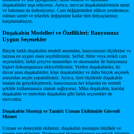
duşakabinler inşa ediyoruz. Ayrıca, mevcut duşakabinlerinizin tamir
ve bakımını da üstleniyoruz. Cam değişiminden silikon yenilemeye,
rulman tamiri ve tekerlek değişimine kadar tüm ihtiyaçlarınızı
karşılamaktayız.
Duşakabin Modelleri ve Özellikleri: Banyonuza
Uygun Seçenekler
Birçok farklı duşakabin modeli arasından, banyonuzun ölçülerine ve
tarzına en uygun olanı seçebilirsiniz. Şeffaf, füme veya renkli cam
seçenekleri, farklı çerçeve tasarımları ve aksesuarlar ile banyonuza
kişisel dokunuşunuzu ekleyebilirsiniz. Yerden duşakabinler, iki
duvar arası duşakabinler, köşe duşakabinler ve daha birçok seçenek
arasından seçim yapabilirsiniz. Ayrıca, özel ölçülerde duşakabin
imalatı da gerçekleştirerek, banyonuzun her köşesini en verimli
şekilde kullanmanıza olanak sağlıyoruz. Mika duşakabin, karolaj
duşakabin ve metrobüs duşakabin gibi farklı seçenekler de
mevcuttur.
Duşakabin Montajı ve Tamiri: Uzman Ekibimizle Güvenli
Hizmet
Uzman ve deneyimli ekibimiz, duşakabin montajını titizlikle ve
özenle gerçekleştirir. Profesyonel ekipmanlarımız ve teknik bilgimiz