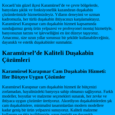
Kocaeli’nin güzel ilçesi Karamürsel’de ve çevre bölgelerde,
banyolara şıklık ve fonksiyonellik kazandıran duşakabin
çözümlerimizle hizmetinizdeyiz. Yılların deneyimi ve uzman
kadromuzla, her türlü duşakabin ihtiyacınızı karşılamaktayız.
Karamürsel Karapınar cam duşakabin hizmeti kapsamında
sunduğumuz geniş ürün yelpazesi ve profesyonel montaj hizmetiyle,
banyonuzun tarzını ve işlevselliğini en üst düzeye taşıyoruz.
Amacımız, size uzun yıllar sorunsuz bir şekilde kullanabileceğiniz,
dayanıklı ve estetik duşakabinler sunmaktır.
Karamürsel’de Kaliteli Duşakabin
Çözümleri
Karamürsel Karapınar Cam Duşakabin Hizmeti:
Her Bütçeye Uygun Çözümler
Karamürsel Karapınar cam duşakabin hizmeti ile bütçenizi
zorlamadan, hayalinizdeki banyoya sahip olmanızı sağlıyoruz. Farklı
modeller, boyutlar ve malzeme seçenekleri sunarak, her zevke ve
ihtiyaca uygun çözümler üretiyoruz. Akordiyon duşakabinlerden şık
cam duşakabinlere, minimalist tasarımlardan modern modellere
kadar geniş bir ürün yelpazesi sunuyoruz. Kaliteli malzeme
kullanımı ve titiz işçiliğimizle, uzun ömürlü ve dayanıklı