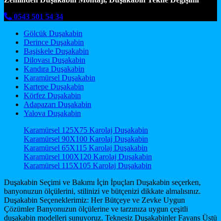
0543 501 54 34
Gölcük Duşakabin
Derince Duşakabin
Başiskele Duşakabin
Dilovası Duşakabin
Kandıra Duşakabin
Karamürsel Duşakabin
Kartepe Duşakabin
Körfez Duşakabin
Adapazarı Duşakabin
Yalova Duşakabin
Karamürsel 125X75 Karolaj Duşakabin
Karamürsel 90X100 Karolaj Duşakabin
Karamürsel 65X115 Karolaj Duşakabin
Karamürsel 100X120 Karolaj Duşakabin
Karamürsel 115X105 Karolaj Duşakabin
Duşakabin Seçimi ve Bakımı İçin İpuçları Duşakabin seçerken,
banyonuzun ölçülerini, stilinizi ve bütçenizi dikkate almalısınız.
Duşakabin Seçeneklerimiz: Her Bütçeye ve Zevke Uygun
Çözümler Banyonuzun ölçülerine ve tarzınıza uygun çeşitli
duşakabin modelleri sunuyoruz. Teknesiz Duşakabinler Fayans Üstü