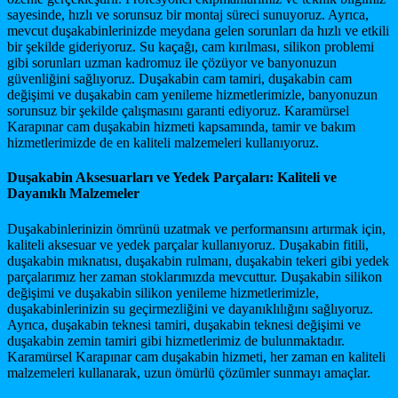
sayesinde, hızlı ve sorunsuz bir montaj süreci sunuyoruz. Ayrıca,
mevcut duşakabinlerinizde meydana gelen sorunları da hızlı ve etkili
bir şekilde gideriyoruz. Su kaçağı, cam kırılması, silikon problemi
gibi sorunları uzman kadromuz ile çözüyor ve banyonuzun
güvenliğini sağlıyoruz. Duşakabin cam tamiri, duşakabin cam
değişimi ve duşakabin cam yenileme hizmetlerimizle, banyonuzun
sorunsuz bir şekilde çalışmasını garanti ediyoruz. Karamürsel
Karapınar cam duşakabin hizmeti kapsamında, tamir ve bakım
hizmetlerimizde de en kaliteli malzemeleri kullanıyoruz.
Duşakabin Aksesuarları ve Yedek Parçaları: Kaliteli ve
Dayanıklı Malzemeler
Duşakabinlerinizin ömrünü uzatmak ve performansını artırmak için,
kaliteli aksesuar ve yedek parçalar kullanıyoruz. Duşakabin fitili,
duşakabin mıknatısı, duşakabin rulmanı, duşakabin tekeri gibi yedek
parçalarımız her zaman stoklarımızda mevcuttur. Duşakabin silikon
değişimi ve duşakabin silikon yenileme hizmetlerimizle,
duşakabinlerinizin su geçirmezliğini ve dayanıklılığını sağlıyoruz.
Ayrıca, duşakabin teknesi tamiri, duşakabin teknesi değişimi ve
duşakabin zemin tamiri gibi hizmetlerimiz de bulunmaktadır.
Karamürsel Karapınar cam duşakabin hizmeti, her zaman en kaliteli
malzemeleri kullanarak, uzun ömürlü çözümler sunmayı amaçlar.