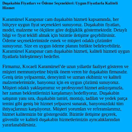
Duşakabin Fiyatları ve Ödeme Seçenekleri: Uygun Fiyatlarla Kaliteli
Hizmet
Karamürsel Karapınar cam duşakabin hizmeti kapsamında, her
bütçeye uygun fiyat seçenekleri sunuyoruz. Duşakabin fiyatları,
model, malzeme ve ölçülere göre değişiklik göstermektedir. Detaylı
bilgi ve fiyat teklifi almak için bizimle iletişime geçebilirsiniz.
Ödeme seçeneklerimizde esnek ve müşteri odaklı çözümler
sunuyoruz. Size en uygun ödeme planını birlikte belirleyebiliriz.
Karamürsel Karapınar cam duşakabin hizmeti, kaliteli hizmeti uygun
fiyatlarla birleştirmeyi hedefler.
Firmamız, Kocaeli Karamürsel’de uzun yıllardır faaliyet gösteren ve
müşteri memnuniyetine büyük önem veren bir duşakabin firmasıdır.
Geniş ürün yelpazemiz, deneyimli ve uzman ekibimiz ve kaliteli
malzemelerimizle, banyonuz için en uygun çözümü sunuyoruz.
Müşteri odaklı yaklaşımımız ve profesyonel hizmet anlayışımızla,
her zaman beklentilerinizi karşılamayı hedefliyoruz. Duşakabin
satışının yanı sıra, duşakabin tamiri, montajı, tadilatı ve yedek parça
temini gibi geniş bir hizmet yelpazesi sunarak, banyonuzdaki tüm
ihtiyaçlarınızı karşılıyoruz. Müşteri yorumları ve referanslarımız,
hizmet kalitemizin bir göstergesidir. Bizimle iletişime geçerek,
güvenilir ve kaliteli duşakabin hizmetlerimizin ayrıcalıklarından
yararlanabilirsiniz.