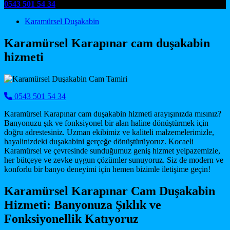
0543 501 54 34
Main Navigation
Karamürsel Duşakabin
Karamürsel Karapınar cam duşakabin
hizmeti
0543 501 54 34
Karamürsel Karapınar cam duşakabin hizmeti arayışınızda mısınız?
Banyonuzu şık ve fonksiyonel bir alan haline dönüştürmek için
doğru adrestesiniz. Uzman ekibimiz ve kaliteli malzemelerimizle,
hayalinizdeki duşakabini gerçeğe dönüştürüyoruz. Kocaeli
Karamürsel ve çevresinde sunduğumuz geniş hizmet yelpazemizle,
her bütçeye ve zevke uygun çözümler sunuyoruz. Siz de modern ve
konforlu bir banyo deneyimi için hemen bizimle iletişime geçin!
Karamürsel Karapınar Cam Duşakabin
Hizmeti: Banyonuza Şıklık ve
Fonksiyonellik Katıyoruz