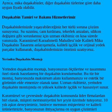
Ayrıca, mika duşakabinler, diğer duşakabin türlerine göre daha
uygun fiyatlı olabilir.
Duşakabin Tamiri ve Bakımı Hizmetlerimiz
Duşakabinlerinizde yaşayabileceğiniz her türlü soruna çözüm
sunuyoruz. Su sızıntısı, cam kırılması, tekerlek arızaları, silikon
değişimi gibi sorunlarınız için uzman ekibimiz en kısa sürede
yanınızda. Karamürsel Karaahmetli Mahallesi’nde Kaliteli Mika
Duşakabin Tasarımı anlayışımızla, kaliteli işçilik ve orijinal yedek
parçalar kullanarak, duşakabinlerinizin ömrünü uzatıyoruz.
Yerinden Duşakabin Montajı
Yerinden duşakabin montajı, banyonuzun ölçülerine ve tasarımına
özel olarak hazırlanmış bir duşakabin kurulumudur. Bu tür bir
montaj, banyonuzda maksimum alanı kullanmanıza ve estetik bir
görünüm elde etmenize olanak tanır. Uzman ekibimiz, yerinden
duşakabin montajında en yüksek kalitede işçilik ve hassasiyet sunar.
Karamürsel ve çevresinde duşakabin konusunda lider firmalardan
biri olarak, müşteri memnuniyetini her şeyin üzerinde tutuyoruz. 10
yılı aşkın deneyimimiz, binlerce memnun müşterimiz ve kaliteli
ürünlerimizle, banyonuzun ihtiyaçlarına en uygun çözümleri