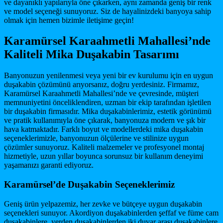
ve dayanıklı yapılarıyla öne çıkarken, aynı zamanda geniş bir renk
ve model seçeneği sunuyoruz. Siz de hayalinizdeki banyoya sahip
olmak için hemen bizimle iletişime geçin!
Karamürsel Karaahmetli Mahallesi’nde
Kaliteli Mika Duşakabin Tasarımı
Banyonuzun yenilenmesi veya yeni bir ev kurulumu için en uygun
duşakabin çözümünü arıyorsanız, doğru yerdesiniz. Firmamız,
Karamürsel Karaahmetli Mahallesi’nde ve çevresinde, müşteri
memnuniyetini önceliklendiren, uzman bir ekip tarafından işletilen
bir duşakabin firmasıdır. Mika duşakabinlerimiz, estetik görünümü
ve pratik kullanımıyla öne çıkarak, banyonuza modern ve şık bir
hava katmaktadır. Farklı boyut ve modellerdeki mika duşakabin
seçeneklerimizle, banyonuzun ölçülerine ve stilinize uygun
çözümler sunuyoruz. Kaliteli malzemeler ve profesyonel montaj
hizmetiyle, uzun yıllar boyunca sorunsuz bir kullanım deneyimi
yaşamanızı garanti ediyoruz.
Karamürsel’de Duşakabin Seçeneklerimiz
Geniş ürün yelpazemiz, her zevke ve bütçeye uygun duşakabin
seçenekleri sunuyor. Akordiyon duşakabinlerden şeffaf ve füme cam
duşakabinlere, yerden duşakabinlerden iki duvar arası duşakabinlere