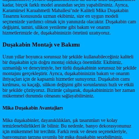
kadar, birçok farklı model arasından seçim yapabilirsiniz. Ayrıca,
Karamürsel Karaahmetli Mahallesi’nde Kaliteli Mika Duşakabin
Tasarımı konusunda uzman ekibimiz, size en uygun modeli
seçmenizde yardımcı olmak için yanınızda olacaktır. Duşakabin cam
değişimi, tamiri, silikon yenileme gibi bakım ve onarım
hizmetlerimizle de, duşakabininizin ömrünü uzatıyoruz.
Duşakabin Montajı ve Bakımı
Uzun yıllar boyunca sorunsuz bir şekilde kullanabileceğiniz kaliteli
bir duşakabin için doğru montaj oldukça önemlidir. Ekibimiz,
uzmanlığı ve deneyimiyle, her türlü duşakabinin sorunsuz bir şekilde
montajını gerçekleştirir. Ayrıca, duşakabininizin bakım ve onarım
ihtiyaçları için de kapsamlı hizmetler sunuyoruz. Duşakabin camı
kırılması, su kaçağı, silikon değişimi gibi sorunlarınızı hızlı ve etkili
bir şekilde çözüyoruz. Bizimle çalışarak, duşakabininizin her zaman
mükemmel durumda olmasını sağlayabilirsiniz.
Mika Duşakabin Avantajları
Mika duşakabinler, dayanıklılıkları, şık tasarımları ve kolay
temizlenebilirlikleri ile bilinir. Bu nedenle, banyo dekorasyonunuz
için mükemmel bir tercihtir. Farklı renk ve desen seçenekleriyle,
banyonuzun tarzına uyumlu bir mika duşakabin seçebilirsiniz.