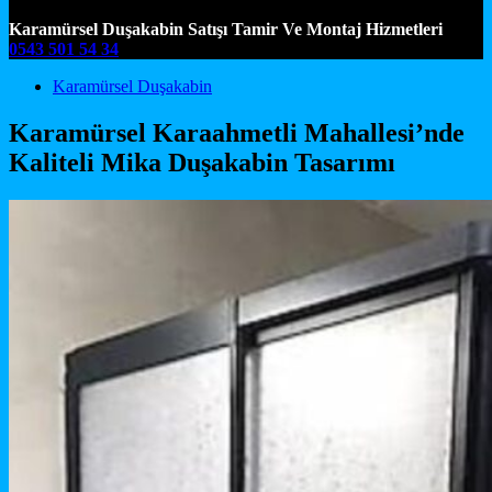
Karamürsel Duşakabin Satışı Tamir Ve Montaj Hizmetleri
0543 501 54 34
Main Navigation
Karamürsel Duşakabin
Karamürsel Karaahmetli Mahallesi’nde
Kaliteli Mika Duşakabin Tasarımı