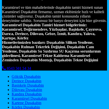
Karamürsel ve tüm mahallelerinde duşakabin tamiri hizmeti sunan
Karamürsel Duşakabin firmamız, uzman ekibimizle hızlı ve kaliteli
çözümler sağlıyoruz. Duşakabin tamiri konusunda yılların
deneyimine sahibiz. Sorunsuz bir banyo deneyimi için bize güvenin.
Karamürsel Duşakabin Tamiri hizmet bölgelerimiz:
Karamürsel, Değirmendere, Yüzbaşılar, Başiskele, Çayırova,
Darıca, Derince, Dilovası, Gebze, İzmit, Kandıra, Yalova,
Kartepe, Körfez
Hizmetlerimizden bazıları:
Duşakabin Silikon Yenileme,
Duşakabin Rulman Tekerlek Değişimi, Duşakabin Cam
Yenileme, Duşakabin Su Sızdırma SU Kaçırma sorunlarının
giderilmesi, Karamürsel Tekne Kaldırma Karamürsel
Zeminden Duşakabin Montajı, Duşakabin Tekne Değişimi
0543 501 54 34
Gölcük Duşakabin
Derince Duşakabin
Başiskele Duşakabin
Dilovası Duşakabin
Kandıra Duşakabin
Karamürsel Duşakabin
Kartepe Duşakabin
Körfez Duşakabin