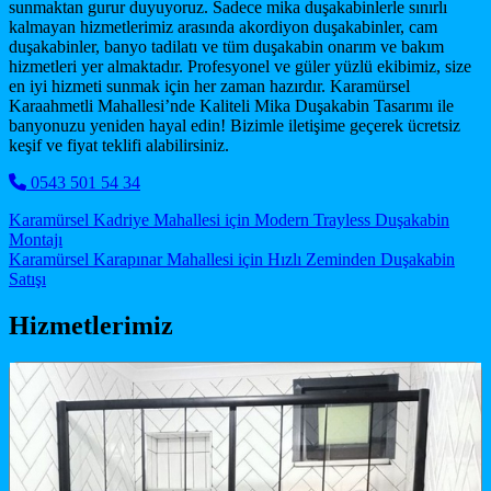
sunmaktan gurur duyuyoruz. Sadece mika duşakabinlerle sınırlı
kalmayan hizmetlerimiz arasında akordiyon duşakabinler, cam
duşakabinler, banyo tadilatı ve tüm duşakabin onarım ve bakım
hizmetleri yer almaktadır. Profesyonel ve güler yüzlü ekibimiz, size
en iyi hizmeti sunmak için her zaman hazırdır. Karamürsel
Karaahmetli Mahallesi’nde Kaliteli Mika Duşakabin Tasarımı ile
banyonuzu yeniden hayal edin! Bizimle iletişime geçerek ücretsiz
keşif ve fiyat teklifi alabilirsiniz.
0543 501 54 34
Post navigation
Karamürsel Kadriye Mahallesi için Modern Trayless Duşakabin
Montajı
Karamürsel Karapınar Mahallesi için Hızlı Zeminden Duşakabin
Satışı
Hizmetlerimiz