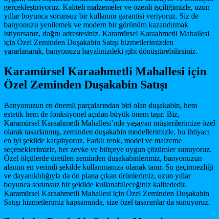
gerçekleştiriyoruz. Kaliteli malzemeler ve özenli işçiliğimizle, uzun
yıllar boyunca sorunsuz bir kullanım garantisi veriyoruz. Siz de
banyonuzu yenilemek ve modern bir görünüm kazandırmak
istiyorsanız, doğru adrestesiniz. Karamürsel Karaahmetli Mahallesi
için Özel Zeminden Duşakabin Satışı hizmetlerimizden
yararlanarak, banyonuzu hayalinizdeki gibi dönüştürebilirsiniz.
Karamürsel Karaahmetli Mahallesi için
Özel Zeminden Duşakabin Satışı
Banyonuzun en önemli parçalarından biri olan duşakabin, hem
estetik hem de fonksiyonel açıdan büyük önem taşır. Biz,
Karamürsel Karaahmetli Mahallesi’nde yaşayan müşterilerimize özel
olarak tasarlanmış, zeminden duşakabin modellerimizle, bu ihtiyacı
en iyi şekilde karşılıyoruz. Farklı renk, model ve malzeme
seçeneklerimizle, her zevke ve bütçeye uygun çözümler sunuyoruz.
Özel ölçülerde üretilen zeminden duşakabinlerimiz, banyonuzun
alanını en verimli şekilde kullanmanıza olanak tanır. Su geçirmezliği
ve dayanıklılığıyla da ön plana çıkan ürünlerimiz, uzun yıllar
boyunca sorunsuz bir şekilde kullanabileceğiniz kalitededir.
Karamürsel Karaahmetli Mahallesi için Özel Zeminden Duşakabin
Satışı hizmetlerimiz kapsamında, size özel tasarımlar da sunuyoruz.