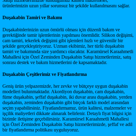
Satışı hizmetlerimizde sunduğumuz kaliteli malzemeler,
ürünlerimizin uzun yıllar sorunsuz bir şekilde kullanılmasını sağlar.
Duşakabin Tamiri ve Bakımı
Duşakabinlerinizin uzun ömürlü olması için düzenli bakım ve
gerektiğinde tamir işlemlerinin yapılması önemlidir. Silikon değişimi,
cam tamiri, tekerlek değişimi gibi işlemleri hızlı ve güvenilir bir
şekilde gerçekleştiriyoruz. Uzman ekibimiz, her türlü duşakabin
tamiri ve bakımında size yardımcı olacaktır. Karamürsel Karaahmetli
Mahallesi için Özel Zeminden Duşakabin Satışı hizmetlerimiz, satış
sonrası destek ve bakım hizmetlerini de kapsamaktadır.
Duşakabin Çeşitlerimiz ve Fiyatlandırma
Geniş ürün yelpazemizde, her zevke ve bütçeye uygun duşakabin
modelleri bulunmaktadır. Akordiyon duşakabin, cam duşakabin,
füme duşakabin, şeffaf duşakabin, iki duvar arası duşakabin, yerden
duşakabin, zeminden duşakabin gibi birçok farklı model arasından
seçim yapabilirsiniz. Fiyatlandırmamız, ürün kalitesi, malzemeler ve
işçilik maliyetleri dikkate alınarak belirlenir. Detaylı fiyat bilgisi için
bizimle iletişime geçebilirsiniz. Karamürsel Karaahmetli Mahallesi
için Özel Zeminden Duşakabin Satışı hizmetlerimizde, şeffaf ve adil
bir fiyatlandırma politikası uyguluyoruz.