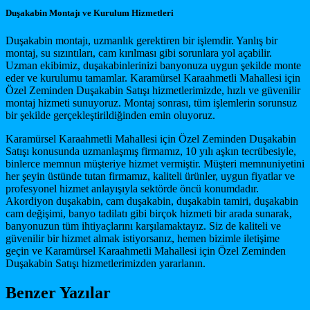
Duşakabin Montajı ve Kurulum Hizmetleri
Duşakabin montajı, uzmanlık gerektiren bir işlemdir. Yanlış bir
montaj, su sızıntıları, cam kırılması gibi sorunlara yol açabilir.
Uzman ekibimiz, duşakabinlerinizi banyonuza uygun şekilde monte
eder ve kurulumu tamamlar. Karamürsel Karaahmetli Mahallesi için
Özel Zeminden Duşakabin Satışı hizmetlerimizde, hızlı ve güvenilir
montaj hizmeti sunuyoruz. Montaj sonrası, tüm işlemlerin sorunsuz
bir şekilde gerçekleştirildiğinden emin oluyoruz.
Karamürsel Karaahmetli Mahallesi için Özel Zeminden Duşakabin
Satışı konusunda uzmanlaşmış firmamız, 10 yılı aşkın tecrübesiyle,
binlerce memnun müşteriye hizmet vermiştir. Müşteri memnuniyetini
her şeyin üstünde tutan firmamız, kaliteli ürünler, uygun fiyatlar ve
profesyonel hizmet anlayışıyla sektörde öncü konumdadır.
Akordiyon duşakabin, cam duşakabin, duşakabin tamiri, duşakabin
cam değişimi, banyo tadilatı gibi birçok hizmeti bir arada sunarak,
banyonuzun tüm ihtiyaçlarını karşılamaktayız. Siz de kaliteli ve
güvenilir bir hizmet almak istiyorsanız, hemen bizimle iletişime
geçin ve Karamürsel Karaahmetli Mahallesi için Özel Zeminden
Duşakabin Satışı hizmetlerimizden yararlanın.
Benzer Yazılar