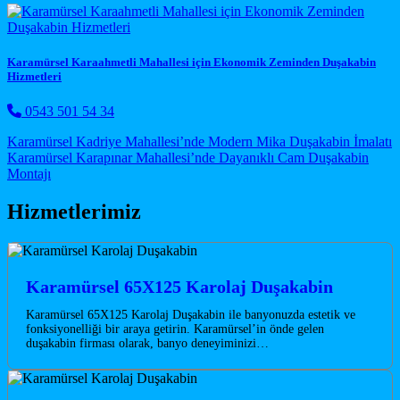
Karamürsel Karaahmetli Mahallesi için Ekonomik Zeminden Duşakabin
Hizmetleri
0543 501 54 34
Post navigation
Karamürsel Kadriye Mahallesi’nde Modern Mika Duşakabin İmalatı
Karamürsel Karapınar Mahallesi’nde Dayanıklı Cam Duşakabin
Montajı
Hizmetlerimiz
Karamürsel 65X125 Karolaj Duşakabin
Karamürsel 65X125 Karolaj Duşakabin ile banyonuzda estetik ve
fonksiyonelliği bir araya getirin. Karamürsel’in önde gelen
duşakabin firması olarak, banyo deneyiminizi…