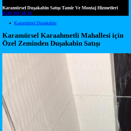
Karamürsel Duşakabin Satışı Tamir Ve Montaj Hizmetleri
0543 501 54 34
Main Navigation
Karamürsel Duşakabin
Karamürsel Karaahmetli Mahallesi için
Özel Zeminden Duşakabin Satışı