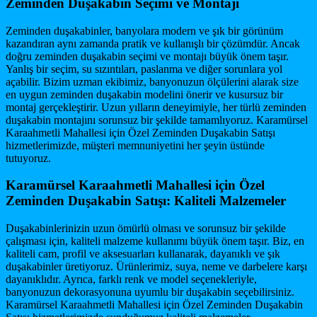
Zeminden Duşakabin Seçimi ve Montajı
Zeminden duşakabinler, banyolara modern ve şık bir görünüm
kazandıran aynı zamanda pratik ve kullanışlı bir çözümdür. Ancak
doğru zeminden duşakabin seçimi ve montajı büyük önem taşır.
Yanlış bir seçim, su sızıntıları, paslanma ve diğer sorunlara yol
açabilir. Bizim uzman ekibimiz, banyonuzun ölçülerini alarak size
en uygun zeminden duşakabin modelini önerir ve kusursuz bir
montaj gerçekleştirir. Uzun yılların deneyimiyle, her türlü zeminden
duşakabin montajını sorunsuz bir şekilde tamamlıyoruz. Karamürsel
Karaahmetli Mahallesi için Özel Zeminden Duşakabin Satışı
hizmetlerimizde, müşteri memnuniyetini her şeyin üstünde
tutuyoruz.
Karamürsel Karaahmetli Mahallesi için Özel
Zeminden Duşakabin Satışı: Kaliteli Malzemeler
Duşakabinlerinizin uzun ömürlü olması ve sorunsuz bir şekilde
çalışması için, kaliteli malzeme kullanımı büyük önem taşır. Biz, en
kaliteli cam, profil ve aksesuarları kullanarak, dayanıklı ve şık
duşakabinler üretiyoruz. Ürünlerimiz, suya, neme ve darbelere karşı
dayanıklıdır. Ayrıca, farklı renk ve model seçenekleriyle,
banyonuzun dekorasyonuna uyumlu bir duşakabin seçebilirsiniz.
Karamürsel Karaahmetli Mahallesi için Özel Zeminden Duşakabin