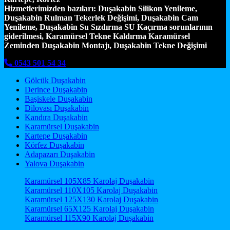
Hizmetlerimizden bazıları:
Duşakabin Silikon Yenileme,
Duşakabin Rulman Tekerlek Değişimi, Duşakabin Cam
Yenileme, Duşakabin Su Sızdırma SU Kaçırma sorunlarının
giderilmesi, Karamürsel Tekne Kaldırma Karamürsel
Zeminden Duşakabin Montajı, Duşakabin Tekne Değişimi
0543 501 54 34
Gölcük Duşakabin
Derince Duşakabin
Başiskele Duşakabin
Dilovası Duşakabin
Kandıra Duşakabin
Karamürsel Duşakabin
Kartepe Duşakabin
Körfez Duşakabin
Adapazarı Duşakabin
Yalova Duşakabin
Karamürsel 105X85 Karolaj Duşakabin
Karamürsel 110X105 Karolaj Duşakabin
Karamürsel 125X130 Karolaj Duşakabin
Karamürsel 65X125 Karolaj Duşakabin
Karamürsel 115X90 Karolaj Duşakabin