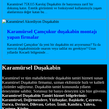
Karamürsel 75X115 Karolaj Duşakabin ile banyonuza zarif bir
dokunuş katın. Estetik görünümü ve fonksiyonel kullanımıyla yaşam
alanlarınıza değer katan bu…
Karamürsel Çamçukur duşakabin montajı
yapan firmalar
Karamürsel Çamçukur’da yeni bir duşakabin mi arıyorsunuz? Ya da
mevcut duşakabininizde onarım veya tadilat mı gerekiyor? Uzun
yıllardır Kocaeli bölgesinde…
Karamürsel Duşakabin
Karamürsel ve tüm mahallelerinde duşakabin tamiri hizmeti sunan
Karamürsel Duşakabin firmamız, uzman ekibimizle hızlı ve kaliteli
çözümler sağlıyoruz. Duşakabin tamiri konusunda yılların
deneyimine sahibiz. Sorunsuz bir banyo deneyimi için bize güvenin.
Karamürsel Duşakabin Tamiri hizmet bölgelerimiz:
Karamürsel, Değirmendere, Yüzbaşılar, Başiskele, Çayırova,
Darıca, Derince, Dilovası, Gebze, İzmit, Kandıra, Yalova,
Kartepe, Körfez