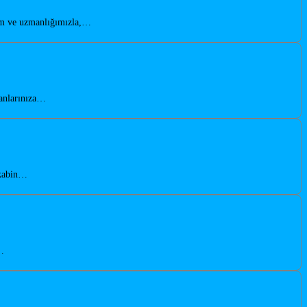
yim ve uzmanlığımızla,…
lanlarınıza…
akabin…
,…