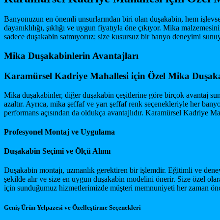
Banyonuzun en önemli unsurlarından biri olan duşakabin, hem işlevsel
dayanıklılığı, şıklığı ve uygun fiyatıyla öne çıkıyor. Mika malzemesi
sadece duşakabin satmıyoruz; size kusursuz bir banyo deneyimi sunu
Mika Duşakabinlerin Avantajları
Karamürsel Kadriye Mahallesi için Özel Mika Duşaka
Mika duşakabinler, diğer duşakabin çeşitlerine göre birçok avantaj sun
azaltır. Ayrıca, mika şeffaf ve yarı şeffaf renk seçenekleriyle her ba
performans açısından da oldukça avantajlıdır. Karamürsel Kadriye Mah
Profesyonel Montaj ve Uygulama
Duşakabin Seçimi ve Ölçü Alımı
Duşakabin montajı, uzmanlık gerektiren bir işlemdir. Eğitimli ve dene
şekilde alır ve size en uygun duşakabin modelini önerir. Size özel 
için sunduğumuz hizmetlerimizde müşteri memnuniyeti her zaman önc
Geniş Ürün Yelpazesi ve Özelleştirme Seçenekleri