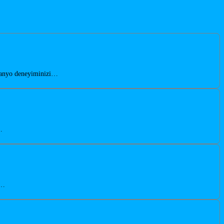
 banyo deneyiminizi…
…
n…