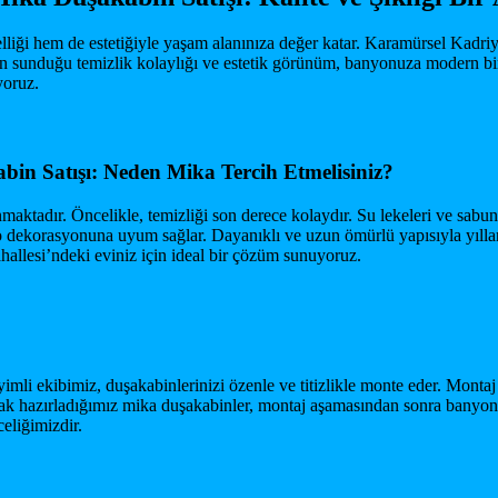
liği hem de estetiğiyle yaşam alanınıza değer katar. Karamürsel Kadriye
nin sunduğu temizlik kolaylığı ve estetik görünüm, banyonuza modern bi
yoruz.
bin Satışı: Neden Mika Tercih Etmelisiniz?
maktadır. Öncelikle, temizliği son derece kolaydır. Su lekeleri ve sabun
nyo dekorasyonuna uyum sağlar. Dayanıklı ve uzun ömürlü yapısıyla yıllar
allesi’ndeki eviniz için ideal bir çözüm sunuyoruz.
yimli ekibimiz, duşakabinlerinizi özenle ve titizlikle monte eder. Monta
olarak hazırladığımız mika duşakabinler, montaj aşamasından sonra ba
eliğimizdir.