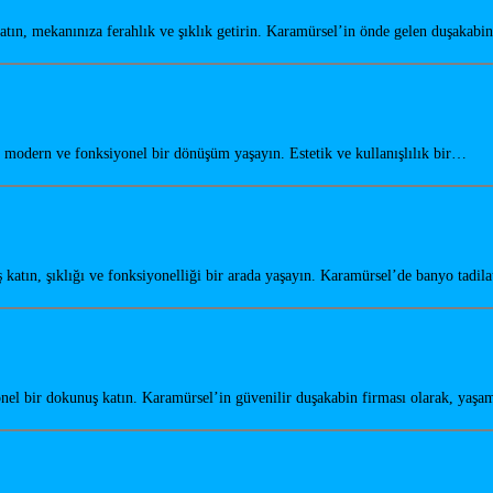
ın, mekanınıza ferahlık ve şıklık getirin. Karamürsel’in önde gelen duşakabi
odern ve fonksiyonel bir dönüşüm yaşayın. Estetik ve kullanışlılık bir…
tın, şıklığı ve fonksiyonelliği bir arada yaşayın. Karamürsel’de banyo tadil
el bir dokunuş katın. Karamürsel’in güvenilir duşakabin firması olarak, yaşa