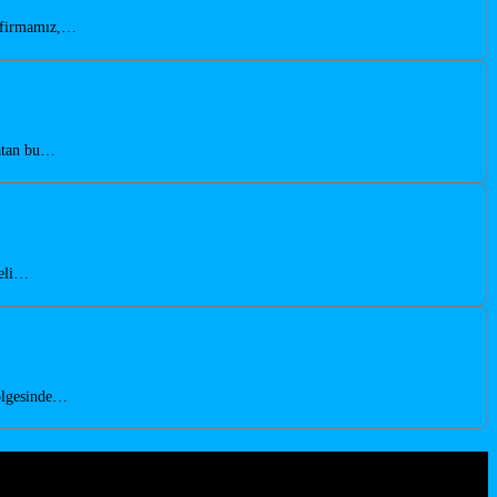
n firmamız,…
katan bu…
teli…
bölgesinde…