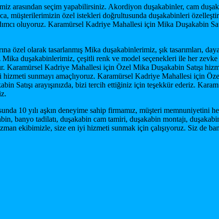
lerimiz arasından seçim yapabilirsiniz. Akordiyon duşakabinler, cam duş
ıca, müşterilerimizin özel istekleri doğrultusunda duşakabinleri özelleş
yardımcı oluyoruz. Karamürsel Kadriye Mahallesi için Mika Duşakabin Sa
a özel olarak tasarlanmış Mika duşakabinlerimiz, şık tasarımları, dayan
 Mika duşakabinlerimiz, çeşitli renk ve model seçenekleri ile her zevke
r. Karamürsel Kadriye Mahallesi için Özel Mika Duşakabin Satışı hizme
 iyi hizmeti sunmayı amaçlıyoruz. Karamürsel Kadriye Mahallesi için Öz
n Satışı arayışınızda, bizi tercih ettiğiniz için teşekkür ederiz. Karam
iz.
nda 10 yılı aşkın deneyime sahip firmamız, müşteri memnuniyetini her 
bin, banyo tadilatı, duşakabin cam tamiri, duşakabin montajı, duşakabin
e uzman ekibimizle, size en iyi hizmeti sunmak için çalışıyoruz. Siz de