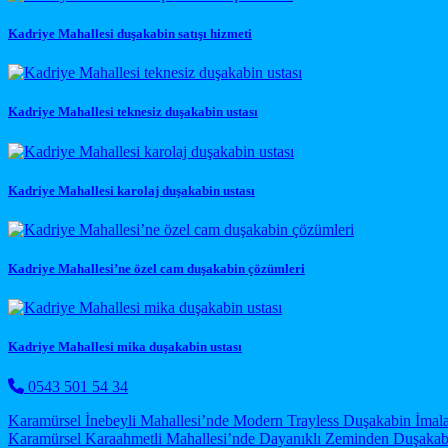
Kadriye Mahallesi duşakabin satışı hizmeti
Kadriye Mahallesi teknesiz duşakabin ustası
Kadriye Mahallesi karolaj duşakabin ustası
Kadriye Mahallesi’ne özel cam duşakabin çözümleri
Kadriye Mahallesi mika duşakabin ustası
0543 501 54 34
Post navigation
Karamürsel İnebeyli Mahallesi’nde Modern Trayless Duşakabin İmala
Karamürsel Karaahmetli Mahallesi’nde Dayanıklı Zeminden Duşakab