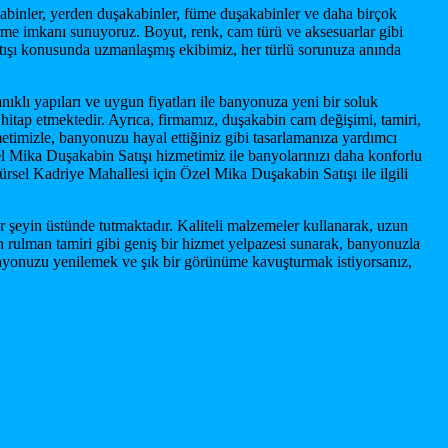
akabinler, yerden duşakabinler, füme duşakabinler ve daha birçok
tirme imkanı sunuyoruz. Boyut, renk, cam türü ve aksesuarlar gibi
tışı konusunda uzmanlaşmış ekibimiz, her türlü sorunuza anında
ıklı yapıları ve uygun fiyatları ile banyonuza yeni bir soluk
 hitap etmektedir. Ayrıca, firmamız, duşakabin cam değişimi, tamiri,
timizle, banyonuzu hayal ettiğiniz gibi tasarlamanıza yardımcı
el Mika Duşakabin Satışı hizmetimiz ile banyolarınızı daha konforlu
ürsel Kadriye Mahallesi için Özel Mika Duşakabin Satışı ile ilgili
şeyin üstünde tutmaktadır. Kaliteli malzemeler kullanarak, uzun
 rulman tamiri gibi geniş bir hizmet yelpazesi sunarak, banyonuzla
 banyonuzu yenilemek ve şık bir görünüme kavuşturmak istiyorsanız,