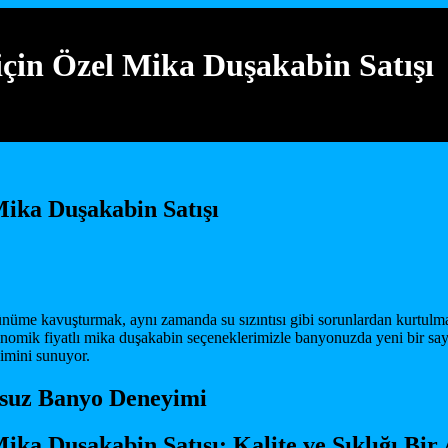
çin Özel Mika Duşakabin Satışı
ika Duşakabin Satışı
me kavuşturmak, aynı zamanda su sızıntısı gibi sorunlardan kurtulmak 
onomik fiyatlı mika duşakabin seçeneklerimizle banyonuzda yeni bir sa
yimini sunuyor.
suz Banyo Deneyimi
ka Duşakabin Satışı: Kalite ve Şıklığı Bir