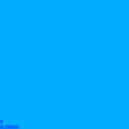
tı
in Montajı