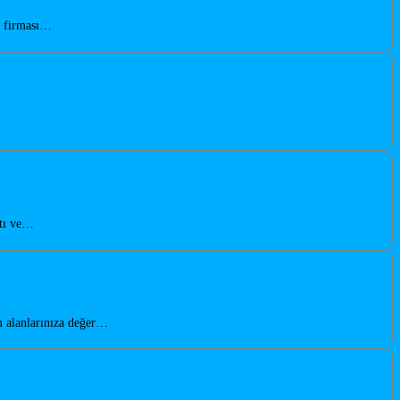
n firması…
atı ve…
m alanlarınıza değer…