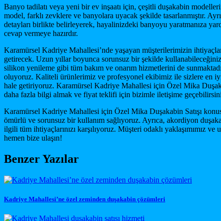
Banyo tadilatı veya yeni bir ev inşaatı için, çeşitli duşakabin model
model, farklı zevklere ve banyolara uyacak şekilde tasarlanmıştır. Ayr
detayları birlikte belirleyerek, hayalinizdeki banyoyu yaratmanıza 
cevap vermeye hazırdır.
Karamürsel Kadriye Mahallesi’nde yaşayan müşterilerimizin ihtiyaçların
getirecek. Uzun yıllar boyunca sorunsuz bir şekilde kullanabileceğiniz
silikon yenileme gibi tüm bakım ve onarım hizmetlerini de sunmaktadı
oluyoruz. Kaliteli ürünlerimiz ve profesyonel ekibimiz ile sizlere en
hale getiriyoruz. Karamürsel Kadriye Mahallesi için Özel Mika Duşakabi
daha fazla bilgi almak ve fiyat teklifi için bizimle iletişime geçebilirsin
Karamürsel Kadriye Mahallesi için Özel Mika Duşakabin Satışı konusu
ömürlü ve sorunsuz bir kullanım sağlıyoruz. Ayrıca, akordiyon duşaka
ilgili tüm ihtiyaçlarınızı karşılıyoruz. Müşteri odaklı yaklaşımımız v
hemen bize ulaşın!
Benzer Yazılar
Kadriye Mahallesi’ne özel zeminden duşakabin çözümleri