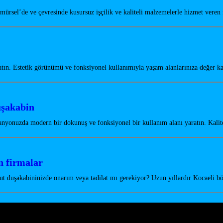
mürsel’de ve çevresinde kusursuz işçilik ve kaliteli malzemelerle hizmet vere
tın. Estetik görünümü ve fonksiyonel kullanımıyla yaşam alanlarınıza değer 
uşakabin
nyonuzda modern bir dokunuş ve fonksiyonel bir kullanım alanı yaratın. Kali
 firmalar
t duşakabininizde onarım veya tadilat mı gerekiyor? Uzun yıllardır Kocaeli 