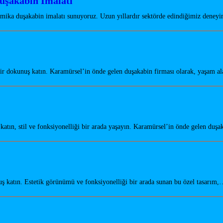
uşakabin İmalatı
 mika duşakabin imalatı sunuyoruz. Uzun yıllardır sektörde edindiğimiz dene
r dokunuş katın. Karamürsel’in önde gelen duşakabin firması olarak, yaşam a
tın, stil ve fonksiyonelliği bir arada yaşayın. Karamürsel’in önde gelen duş
katın. Estetik görünümü ve fonksiyonelliği bir arada sunan bu özel tasarım