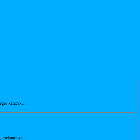
değer katacak…
li, mekanınıza…