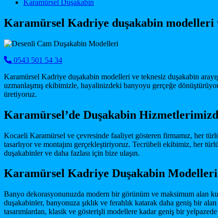
Main Navigation
Karamürsel Duşakabin
Karamürsel Kadriye duşakabin modelleri 
0543 501 54 34
Karamürsel Kadriye duşakabin modelleri ve teknesiz duşakabin arayışı
uzmanlaşmış ekibimizle, hayalinizdeki banyoyu gerçeğe dönüştürüyoru
üretiyoruz.
Karamürsel’de Duşakabin Hizmetlerimiz
Kocaeli Karamürsel ve çevresinde faaliyet gösteren firmamız, her tür
tasarlıyor ve montajını gerçekleştiriyoruz. Tecrübeli ekibimiz, her tü
duşakabinler ve daha fazlası için bize ulaşın.
Karamürsel Kadriye Duşakabin Modelleri 
Banyo dekorasyonunuzda modern bir görünüm ve maksimum alan kullan
duşakabinler, banyonuza şıklık ve ferahlık katarak daha geniş bir alan 
tasarımlardan, klasik ve gösterişli modellere kadar geniş bir yelpaze