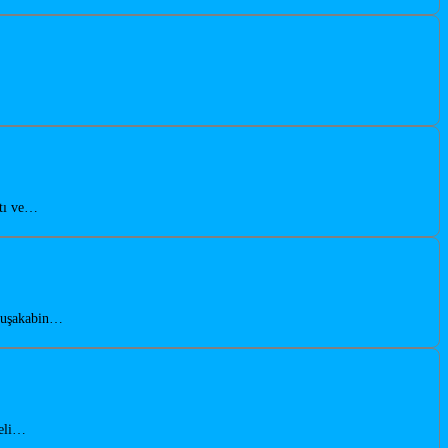
atı ve…
 duşakabin…
teli…