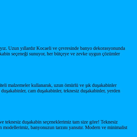
dayız. Uzun yıllardır Kocaeli ve çevresinde banyo dekorasyonunda
akabin seçeneği sunuyor, her bütçeye ve zevke uygun çözümler
iteli malzemeler kullanarak, uzun ömürlü ve şık duşakabinler
on duşakabinler, cam duşakabinler, teknesiz duşakabinler, yerden
 teknesiz duşakabin seçeneklerimiz tam size göre! Teknesiz
ilen modellerimiz, banyonuzun tarzını yansıtır. Modern ve minimalist