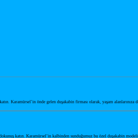
tın. Karamürsel’in önde gelen duşakabin firması olarak, yaşam alanlarınıza 
 dokunuş katın. Karamürsel’in kalbinden sunduğumuz bu özel duşakabin mode