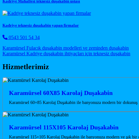
Kadriye Mahallesi teknesiz duşakabin ustası
Kadriye teknesiz duşakabin yapan firmalar
0543 501 54 34
Post navigation
Karamürsel Fulacık duşakabin modelleri ve zeminden duşakabin
Karamürsel Kadriye duşakabin ihtiyaçları için teknesiz duşakabin
Hizmetlerimiz
Karamürsel 60X85 Karolaj Duşakabin
Karamürsel 60×85 Karolaj Duşakabin ile banyonuza modern bir dokunuş ka
Karamürsel 115X105 Karolaj Duşakabin
Karamürsel 115×105 Karolaj Duşakabin ile banyonuza modern ve şık bir