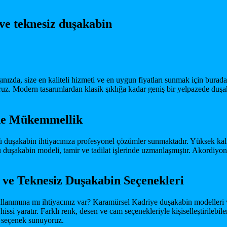
ve teknesiz duşakabin
nızda, size en kaliteli hizmeti ve en uygun fiyatları sunmak için bura
z. Modern tasarımlardan klasik şıklığa kadar geniş bir yelpazede duş
de Mükemmellik
lü duşakabin ihtiyacınıza profesyonel çözümler sunmaktadır. Yüksek kal
rlü duşakabin modeli, tamir ve tadilat işlerinde uzmanlaşmıştır. Akordiy
ve Teknesiz Duşakabin Seçenekleri
ımına mı ihtiyacınız var? Karamürsel Kadriye duşakabin modelleri ve
hissi yaratır. Farklı renk, desen ve cam seçenekleriyle kişiselleştirileb
de seçenek sunuyoruz.