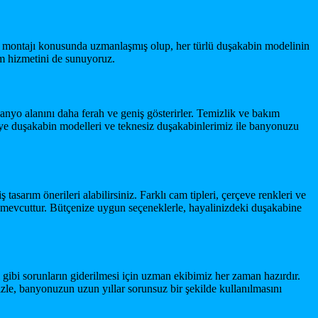
n montajı konusunda uzmanlaşmış olup, her türlü duşakabin modelinin
ım hizmetini de sunuyoruz.
anyo alanını daha ferah ve geniş gösterirler. Temizlik ve bakım
driye duşakabin modelleri ve teknesiz duşakabinlerimiz ile banyonuzu
sarım önerileri alabilirsiniz. Farklı cam tipleri, çerçeve renkleri ve
k mevcuttur. Bütçenize uygun seçeneklerle, hayalinizdeki duşakabine
ı gibi sorunların giderilmesi için uzman ekibimiz her zaman hazırdır.
zle, banyonuzun uzun yıllar sorunsuz bir şekilde kullanılmasını