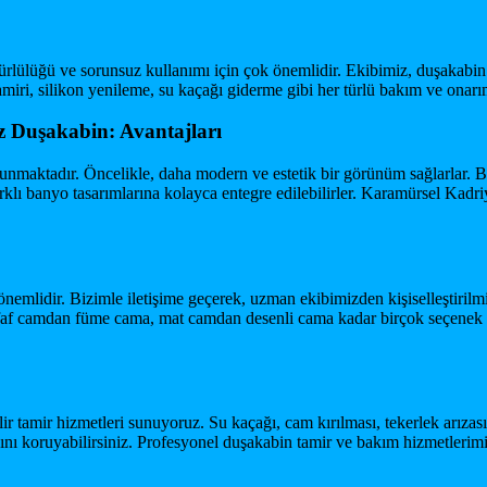
ürlülüğü ve sorunsuz kullanımı için çok önemlidir. Ekibimiz, duşakabi
miri, silikon yenileme, su kaçağı giderme gibi her türlü bakım ve onar
z Duşakabin: Avantajları
unmaktadır. Öncelikle, daha modern ve estetik bir görünüm sağlarlar. B
farklı banyo tasarımlarına kolayca entegre edilebilirler. Karamürsel Ka
idir. Bizimle iletişime geçerek, uzman ekibimizden kişiselleştirilmiş ta
 Şeffaf camdan füme cama, mat camdan desenli cama kadar birçok seçene
ir tamir hizmetleri sunuyoruz. Su kaçağı, cam kırılması, tekerlek arızas
nı koruyabilirsiniz. Profesyonel duşakabin tamir ve bakım hizmetlerimi