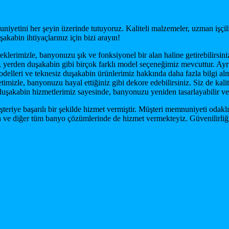
niyetini her şeyin üzerinde tutuyoruz. Kaliteli malzemeler, uzman işç
kabin ihtiyaçlarınız için bizi arayın!
erimizle, banyonuzu şık ve fonksiyonel bir alan haline getirebilirsiniz
yerden duşakabin gibi birçok farklı model seçeneğimiz mevcuttur. Ayrıc
leri ve teknesiz duşakabin ürünlerimiz hakkında daha fazla bilgi almak 
izle, banyonuzu hayal ettiğiniz gibi dekore edebilirsiniz. Siz de kalit
uşakabin hizmetlerimiz sayesinde, banyonuzu yeniden tasarlayabilir ve y
teriye başarılı bir şekilde hizmet vermiştir. Müşteri memnuniyeti odaklı
on ve diğer tüm banyo çözümlerinde de hizmet vermekteyiz. Güvenilirli