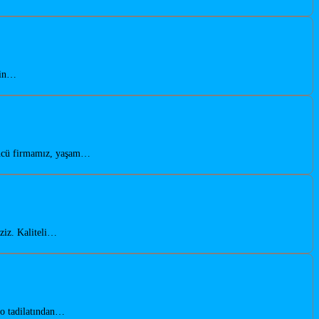
bin…
öncü firmamız, yaşam…
ziz. Kaliteli…
yo tadilatından…