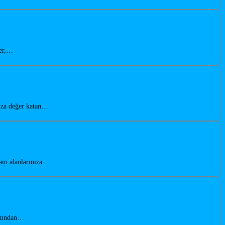
ler,…
nıza değer katan…
şam alanlarınıza…
latından…