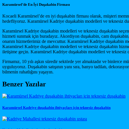
Karamürsel’de En İyi Duşakabin Firması
Kocaeli Karamürsel’de en iyi duşakabin firması olarak, müşteri memnu
hedefliyoruz. Karamürsel Kadriye duşakabin modelleri ve teknesiz duşa
Karamürsel Kadriye duşakabin modelleri ve teknesiz duşakabin seçenekl
hizmeti sunmak için buradayız. Akordiyon duşakabin, cam duşakabin, 
onarım hizmetlerimiz de mevcuttur. Karamürsel Kadriye duşakabin model
Karamürsel Kadriye duşakabin modelleri ve teknesiz duşakabin hizmetim
iletişime geçin. Karamürsel Kadriye duşakabin modelleri ve teknesiz d
Firmamız, 10 yılı aşkın süredir sektörde yer almaktadır ve binlerce müş
uyguluyoruz. Duşakabin satışının yanı sıra, banyo tadilatı, dekorasy
bilmenin rahatlığını yaşayın.
Benzer Yazılar
Karamürsel Kadriye duşakabin ihtiyaçları için teknesiz duşakabin