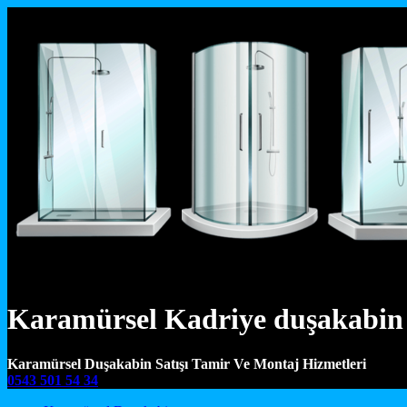
Karamürsel Kadriye duşakabin 
Karamürsel Duşakabin Satışı Tamir Ve Montaj Hizmetleri
0543 501 54 34