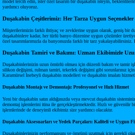
model tercih edin, ister özel tasarım bir duşakabin isteyin, beklentil
yardımcı oluyoruz.
Duşakabin Çeşitlerimiz: Her Tarza Uygun Seçenekler
Müşterilerimizin farklı ihtiyaç ve zevklerine uygun olarak, geniş bi
duşakabinlere kadar, her türlü banyo düzenine uygun çözümler üretiyor
özel tasarımlarımızla da banyonuzda farklı bir tarz yakalayabilirsiniz.
Duşakabin Tamiri ve Bakımı: Uzman Ekibimizle Uz
Duşakabinlerinizin uzun ömürlü olması için düzenli bakım ve tamir iş
silikon değişimi, rulman tamiri, tekerlek değişimi gibi sorunlarınız iç
Karamürsel İnebeyli duşakabin modelleri ve duşakabin imalatı hizmetl
Duşakabin Montajı ve Demontajı: Profesyonel ve Hızlı Hizmet
Yeni bir duşakabin satın aldığınızda veya mevcut duşakabin sistemini
demontaj işlemlerini itina ile gerçekleştirmektedir. Hızlı ve güvenil
işlemlerinde de deneyimli ekibimiz size yardımcı olacaktır.
Duşakabin Aksesuarları ve Yedek Parçaları: Kaliteli ve Uygun Fi
Duşakabinlerinizin performansını ve ömrünü uzatmak için gerekli olan ak