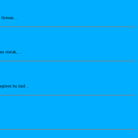
n firması…
ası olarak,…
leştiren bu özel…