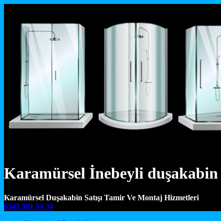
Karamürsel İnebeyli duşakabin 
Karamürsel Duşakabin Satışı Tamir Ve Montaj Hizmetleri
0543 501 54 34