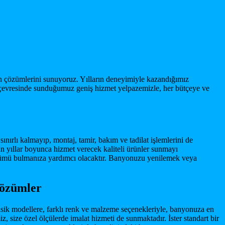
in çözümlerini sunuyoruz. Yılların deneyimiyle kazandığımız
e çevresinde sunduğumuz geniş hizmet yelpazemizle, her bütçeye ve
nırlı kalmayıp, montaj, tamir, bakım ve tadilat işlemlerini de
un yıllar boyunca hizmet verecek kaliteli ürünler sunmayı
özümü bulmanıza yardımcı olacaktır. Banyonuzu yenilemek veya
Çözümler
sik modellere, farklı renk ve malzeme seçenekleriyle, banyonuza en
size özel ölçülerde imalat hizmeti de sunmaktadır. İster standart bir