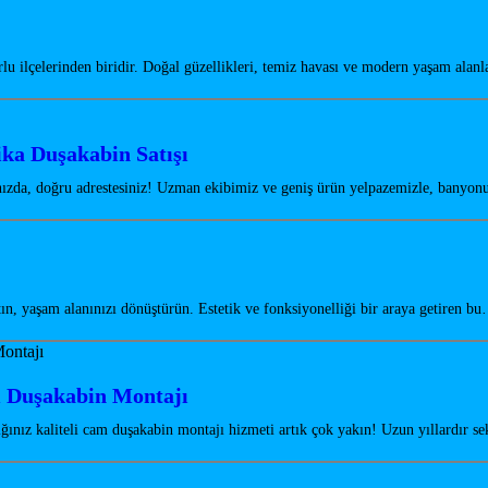
u ilçelerinden biridir. Doğal güzellikleri, temiz havası ve modern yaşam alanl
ika Duşakabin Satışı
şınızda, doğru adrestesiniz! Uzman ekibimiz ve geniş ürün yelpazemizle, banyon
n, yaşam alanınızı dönüştürün. Estetik ve fonksiyonelliği bir araya getiren b
m Duşakabin Montajı
ğınız kaliteli cam duşakabin montajı hizmeti artık çok yakın! Uzun yıllardır 