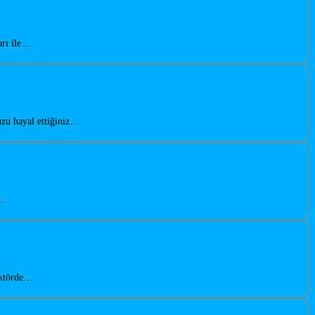
arı ile…
uzu hayal ettiğiniz…
u…
sektörde…