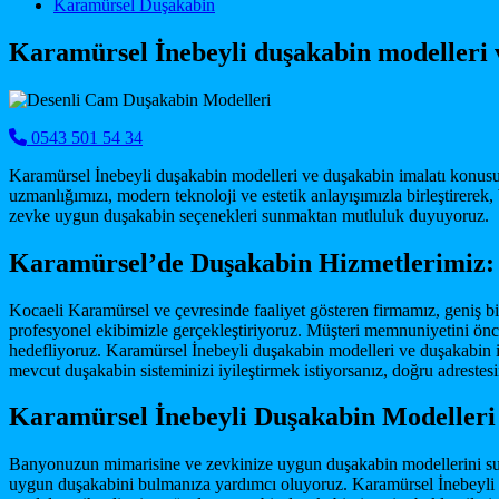
Main Navigation
Karamürsel Duşakabin
Karamürsel İnebeyli duşakabin modelleri 
0543 501 54 34
Karamürsel İnebeyli duşakabin modelleri ve duşakabin imalatı konusun
uzmanlığımızı, modern teknoloji ve estetik anlayışımızla birleştire
zevke uygun duşakabin seçenekleri sunmaktan mutluluk duyuyoruz.
Karamürsel’de Duşakabin Hizmetlerimiz: 
Kocaeli Karamürsel ve çevresinde faaliyet gösteren firmamız, geniş bir
profesyonel ekibimizle gerçekleştiriyoruz. Müşteri memnuniyetini önce
hedefliyoruz. Karamürsel İnebeyli duşakabin modelleri ve duşakabin
mevcut duşakabin sisteminizi iyileştirmek istiyorsanız, doğru adrestesi
Karamürsel İnebeyli Duşakabin Modeller
Banyonuzun mimarisine ve zevkinize uygun duşakabin modellerini sunm
uygun duşakabini bulmanıza yardımcı oluyoruz. Karamürsel İnebeyli du