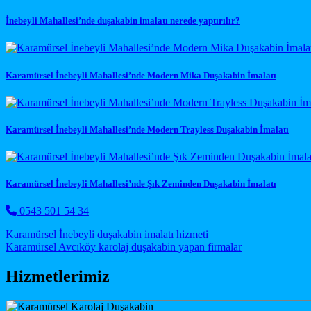
İnebeyli Mahallesi’nde duşakabin imalatı nerede yaptırılır?
Karamürsel İnebeyli Mahallesi’nde Modern Mika Duşakabin İmalatı
Karamürsel İnebeyli Mahallesi’nde Modern Trayless Duşakabin İmalatı
Karamürsel İnebeyli Mahallesi’nde Şık Zeminden Duşakabin İmalatı
0543 501 54 34
Post navigation
Karamürsel İnebeyli duşakabin imalatı hizmeti
Karamürsel Avcıköy karolaj duşakabin yapan firmalar
Hizmetlerimiz