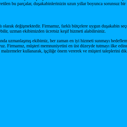
etilen bu parçalar, duşakabinlerinizin uzun yıllar boyunca sorunsuz bir 
lı olarak değişmektedir. Firmamız, farklı bütçelere uygun duşakabin seçe
ebilir, uzman ekibimizden ücretsiz keşif hizmeti alabilirsiniz.
nda uzmanlaşmış ekibimiz, her zaman en iyi hizmeti sunmayı hedeflemekt
uz. Firmamız, müşteri memnuniyetini en üst düzeyde tutmayı ilke edinmiş
 malzemeler kullanarak, işçiliğe önem vererek ve müşteri taleplerini dikk