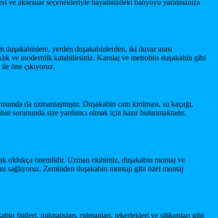
ipleri ve aksesuar seçenekleriyle hayalinizdeki banyoyu yaratmanıza
m duşakabinlere, yerden duşakabinlerden, iki duvar arası
lık ve modernlik katabilirsiniz. Karolaj ve metrobüs duşakabin gibi
 ile öne çıkıyoruz.
nusunda da uzmanlaşmıştır. Duşakabin cam kırılması, su kaçağı,
akabin sorununda size yardımcı olmak için hazır bulunmaktadır.
lmak oldukça önemlidir. Uzman ekibimiz, duşakabin montaj ve
sini sağlıyoruz. Zeminden duşakabin montajı gibi özel montaj
itilleri, mıknatısları, rulmanları, tekerlekleri ve silikonları gibi