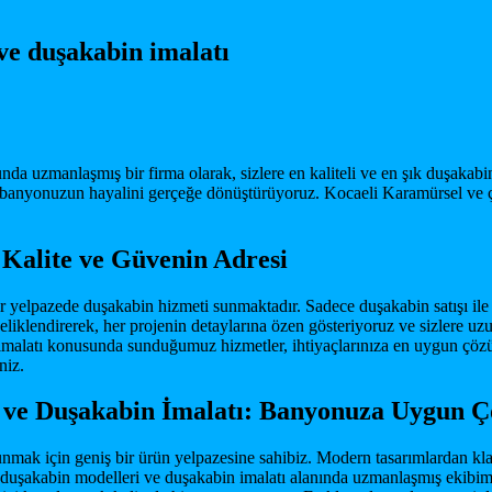
ve duşakabin imalatı
da uzmanlaşmış bir firma olarak, sizlere en kaliteli ve en şık duşakab
rek, banyonuzun hayalini gerçeğe dönüştürüyoruz. Kocaeli Karamürsel v
Kalite ve Güvenin Adresi
 yelpazede duşakabin hizmeti sunmaktadır. Sadece duşakabin satışı ile sı
liklendirerek, her projenin detaylarına özen gösteriyoruz ve sizlere uz
 imalatı konusunda sunduğumuz hizmetler, ihtiyaçlarınıza en uygun ç
niz.
i ve Duşakabin İmalatı: Banyonuza Uygun 
ak için geniş bir ürün yelpazesine sahibiz. Modern tasarımlardan kla
şakabin modelleri ve duşakabin imalatı alanında uzmanlaşmış ekibimiz, 