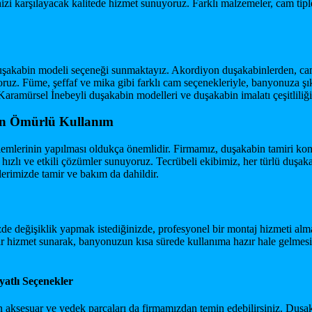
erinizi karşılayacak kalitede hizmet sunuyoruz. Farklı malzemeler, cam t
r duşakabin modeli seçeneği sunmaktayız. Akordiyon duşakabinlerden, ca
uz. Füme, şeffaf ve mika gibi farklı cam seçenekleriyle, banyonuza şık
 Karamürsel İnebeyli duşakabin modelleri ve duşakabin imalatı çeşitliliği
un Ömürlü Kullanım
lemlerinin yapılması oldukça önemlidir. Firmamız, duşakabin tamiri ko
in hızlı ve etkili çözümler sunuyoruz. Tecrübeli ekibimiz, her türlü duş
erimizde tamir ve bakım da dahildir.
zde değişiklik yapmak istediğinizde, profesyonel bir montaj hizmeti a
ir bir hizmet sunarak, banyonuzun kısa sürede kullanıma hazır hale gelme
yatlı Seçenekler
sesuar ve yedek parçaları da firmamızdan temin edebilirsiniz. Duşakabin f