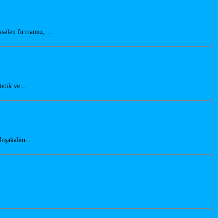
ükselen firmamız,…
stetik ve…
n duşakabin…