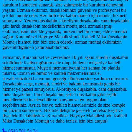
kurulum hizmetleri sunarak, size zahmetsiz bir kurulum deneyimi
yaşatır. Uzman ekibimiz, duşakabininizi güvenli ve profesyonel bir
şekilde monte eder. Her türlü duşakabin modeli için montaj hizmeti
sunuyoruz. Yerden duşakabin, akordiyon duşakabin, cam duşakabin
gibi farklı duşakabin modellerinin montajında uzmanlaşmış
ekibimiz, işini titizlikle yaparak, mükemmel bir sonuç elde etmenizi
sağlar. Karamürsel Hayriye Mahallesi’nde Kaliteli Mika Duşakabin
Montajı hizmeti için bizi tercih ederek, uzman montaj ekibimizin
güvenilirliğinden yararlanabilirsiniz.
Firmamız, Karamürsel ve çevresinde 10 yılı aşkın süredir duşakabin
sektöründe faaliyet göstermekte olup, binlerce müşteriye kaliteli
hizmet sunmuştur. Müşteri memnuniyetini her zaman ön planda
tutarak, uzman ekibimiz ve kaliteli malzemelerimizle,
hayallerinizdeki banyonun gerçeğe dönüşmesine yardımcı oluyoruz.
Duşakabin satışı, montajı, tamiri ve bakımı konusunda geniş bir
hizmet yelpazesi sunuyoruz. Akordiyon duşakabin, cam duşakabin,
mika duşakabin, füme duşakabin, şeffaf duşakabin gibi çeşitli
modellerimizi inceleyebilir ve banyonuza en uygun olanı
seçebilirsiniz. Ayrıca banyo tadilatı hizmetlerimizle de size komple
bir çözüm sunuyoruz. Bizimle iletişime geçerek, ücretsiz keşif ve
fiyat teklifi alabilirsiniz. Karamürsel Hayriye Mahallesi’nde Kaliteli
Mika Duşakabin Montajı ve daha fazlası için bizi arayın!
0543 501 54 34