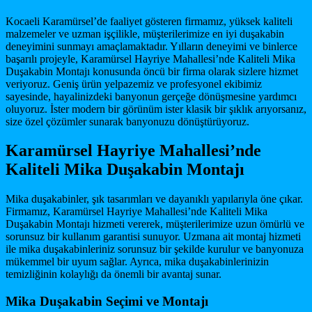
Kocaeli Karamürsel’de faaliyet gösteren firmamız, yüksek kaliteli
malzemeler ve uzman işçilikle, müşterilerimize en iyi duşakabin
deneyimini sunmayı amaçlamaktadır. Yılların deneyimi ve binlerce
başarılı projeyle, Karamürsel Hayriye Mahallesi’nde Kaliteli Mika
Duşakabin Montajı konusunda öncü bir firma olarak sizlere hizmet
veriyoruz. Geniş ürün yelpazemiz ve profesyonel ekibimiz
sayesinde, hayalinizdeki banyonun gerçeğe dönüşmesine yardımcı
oluyoruz. İster modern bir görünüm ister klasik bir şıklık arıyorsanız,
size özel çözümler sunarak banyonuzu dönüştürüyoruz.
Karamürsel Hayriye Mahallesi’nde
Kaliteli Mika Duşakabin Montajı
Mika duşakabinler, şık tasarımları ve dayanıklı yapılarıyla öne çıkar.
Firmamız, Karamürsel Hayriye Mahallesi’nde Kaliteli Mika
Duşakabin Montajı hizmeti vererek, müşterilerimize uzun ömürlü ve
sorunsuz bir kullanım garantisi sunuyor. Uzmana ait montaj hizmeti
ile mika duşakabinleriniz sorunsuz bir şekilde kurulur ve banyonuza
mükemmel bir uyum sağlar. Ayrıca, mika duşakabinlerinizin
temizliğinin kolaylığı da önemli bir avantaj sunar.
Mika Duşakabin Seçimi ve Montajı