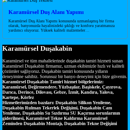
Karamürsel Duş Alanı Yapımı
Karamürsel Duş Alanı Yapımı konusunda uzmanlaşmış bir firma
olarak, banyonuzda hayalinizdeki şıklığı ve konforu yaratmanıza
yardımcı oluyoruz. Yüksek kaliteli malzemeler…
Karamürsel Duşakabin
Karamürsel ve tüm mahallelerinde duşakabin tamiri hizmeti sunan
Karamürsel Duşakabin firmamız, uzman ekibimizle hızlı ve kaliteli
çözümler sağlıyoruz. Duşakabin tamiri konusunda yılların
deneyimine sahibiz. Sorunsuz bir banyo deneyimi için bize güvenin.
Karamürsel Duşakabin Tamiri hizmet bölgelerimiz:
Karamürsel, Değirmendere, Yüzbaşılar, Başiskele, Çayırova,
Darıca, Derince, Dilovası, Gebze, İzmit, Kandıra, Yalova,
Kartepe, Körfez
Hizmetlerimizden bazıları:
Duşakabin Silikon Yenileme,
Duşakabin Rulman Tekerlek Değişimi, Duşakabin Cam
Yenileme, Duşakabin Su Sızdırma SU Kaçırma sorunlarının
giderilmesi, Karamürsel Tekne Kaldırma Karamürsel
Zeminden Duşakabin Montajı, Duşakabin Tekne Değişimi