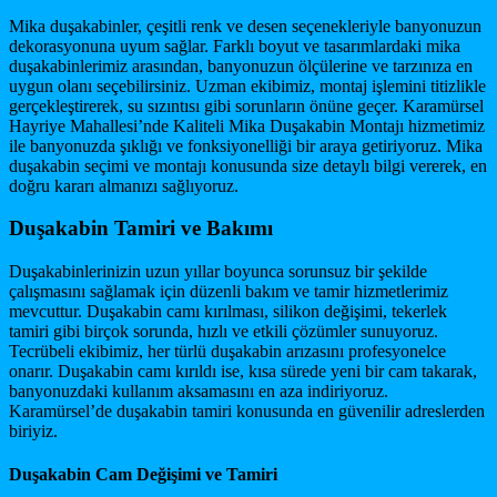
Mika duşakabinler, çeşitli renk ve desen seçenekleriyle banyonuzun
dekorasyonuna uyum sağlar. Farklı boyut ve tasarımlardaki mika
duşakabinlerimiz arasından, banyonuzun ölçülerine ve tarzınıza en
uygun olanı seçebilirsiniz. Uzman ekibimiz, montaj işlemini titizlikle
gerçekleştirerek, su sızıntısı gibi sorunların önüne geçer. Karamürsel
Hayriye Mahallesi’nde Kaliteli Mika Duşakabin Montajı hizmetimiz
ile banyonuzda şıklığı ve fonksiyonelliği bir araya getiriyoruz. Mika
duşakabin seçimi ve montajı konusunda size detaylı bilgi vererek, en
doğru kararı almanızı sağlıyoruz.
Duşakabin Tamiri ve Bakımı
Duşakabinlerinizin uzun yıllar boyunca sorunsuz bir şekilde
çalışmasını sağlamak için düzenli bakım ve tamir hizmetlerimiz
mevcuttur. Duşakabin camı kırılması, silikon değişimi, tekerlek
tamiri gibi birçok sorunda, hızlı ve etkili çözümler sunuyoruz.
Tecrübeli ekibimiz, her türlü duşakabin arızasını profesyonelce
onarır. Duşakabin camı kırıldı ise, kısa sürede yeni bir cam takarak,
banyonuzdaki kullanım aksamasını en aza indiriyoruz.
Karamürsel’de duşakabin tamiri konusunda en güvenilir adreslerden
biriyiz.
Duşakabin Cam Değişimi ve Tamiri