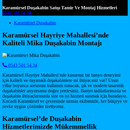
Karamürsel Duşakabin Satışı Tamir Ve Montaj Hizmetleri
0543 501 54 34
Main Navigation
Karamürsel Duşakabin
Karamürsel Hayriye Mahallesi’nde
Kaliteli Mika Duşakabin Montajı
0543 501 54 34
Karamürsel Hayriye Mahallesi’nde kusursuz bir banyo deneyimi
için kaliteli ve dayanıklı duşakabinlere mi ihtiyacınız var? Uzun
yıllar boyunca sorunsuz kullanım sunacak, şık ve modern tasarımlı
duşakabinler arıyorsanız doğru yerdesiniz. Banyo tadilatlarınızda ve
duşakabin ihtiyaçlarınızda size en iyi hizmeti sunmak için buradayız.
Kocaeli Karamürsel ve çevresinde uzman ekibimizle, her bütçeye ve
zevke uygun çözümler üretiyoruz.
Karamürsel’de Duşakabin
Hizmetlerimizde Mükemmellik