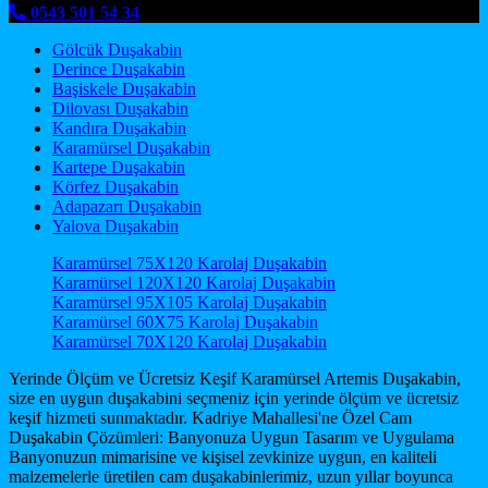
0543 501 54 34
Gölcük Duşakabin
Derince Duşakabin
Başiskele Duşakabin
Dilovası Duşakabin
Kandıra Duşakabin
Karamürsel Duşakabin
Kartepe Duşakabin
Körfez Duşakabin
Adapazarı Duşakabin
Yalova Duşakabin
Karamürsel 75X120 Karolaj Duşakabin
Karamürsel 120X120 Karolaj Duşakabin
Karamürsel 95X105 Karolaj Duşakabin
Karamürsel 60X75 Karolaj Duşakabin
Karamürsel 70X120 Karolaj Duşakabin
Yerinde Ölçüm ve Ücretsiz Keşif Karamürsel Artemis Duşakabin,
size en uygun duşakabini seçmeniz için yerinde ölçüm ve ücretsiz
keşif hizmeti sunmaktadır. Kadriye Mahallesi'ne Özel Cam
Duşakabin Çözümleri: Banyonuza Uygun Tasarım ve Uygulama
Banyonuzun mimarisine ve kişisel zevkinize uygun, en kaliteli
malzemelerle üretilen cam duşakabinlerimiz, uzun yıllar boyunca