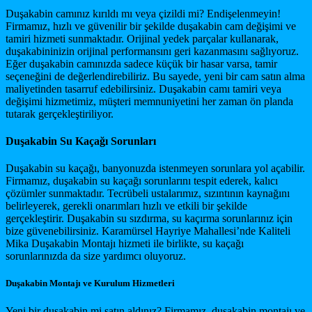
Duşakabin camınız kırıldı mı veya çizildi mi? Endişelenmeyin!
Firmamız, hızlı ve güvenilir bir şekilde duşakabin cam değişimi ve
tamiri hizmeti sunmaktadır. Orijinal yedek parçalar kullanarak,
duşakabininizin orijinal performansını geri kazanmasını sağlıyoruz.
Eğer duşakabin camınızda sadece küçük bir hasar varsa, tamir
seçeneğini de değerlendirebiliriz. Bu sayede, yeni bir cam satın alma
maliyetinden tasarruf edebilirsiniz. Duşakabin camı tamiri veya
değişimi hizmetimiz, müşteri memnuniyetini her zaman ön planda
tutarak gerçekleştiriliyor.
Duşakabin Su Kaçağı Sorunları
Duşakabin su kaçağı, banyonuzda istenmeyen sorunlara yol açabilir.
Firmamız, duşakabin su kaçağı sorunlarını tespit ederek, kalıcı
çözümler sunmaktadır. Tecrübeli ustalarımız, sızıntının kaynağını
belirleyerek, gerekli onarımları hızlı ve etkili bir şekilde
gerçekleştirir. Duşakabin su sızdırma, su kaçırma sorunlarınız için
bize güvenebilirsiniz. Karamürsel Hayriye Mahallesi’nde Kaliteli
Mika Duşakabin Montajı hizmeti ile birlikte, su kaçağı
sorunlarınızda da size yardımcı oluyoruz.
Duşakabin Montajı ve Kurulum Hizmetleri
Yeni bir duşakabin mi satın aldınız? Firmamız, duşakabin montajı ve