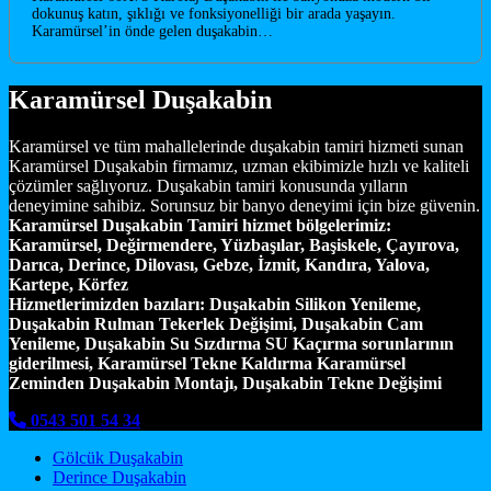
dokunuş katın, şıklığı ve fonksiyonelliği bir arada yaşayın.
Karamürsel’in önde gelen duşakabin…
Karamürsel Duşakabin
Karamürsel ve tüm mahallelerinde duşakabin tamiri hizmeti sunan
Karamürsel Duşakabin firmamız, uzman ekibimizle hızlı ve kaliteli
çözümler sağlıyoruz. Duşakabin tamiri konusunda yılların
deneyimine sahibiz. Sorunsuz bir banyo deneyimi için bize güvenin.
Karamürsel Duşakabin Tamiri hizmet bölgelerimiz:
Karamürsel, Değirmendere, Yüzbaşılar, Başiskele, Çayırova,
Darıca, Derince, Dilovası, Gebze, İzmit, Kandıra, Yalova,
Kartepe, Körfez
Hizmetlerimizden bazıları:
Duşakabin Silikon Yenileme,
Duşakabin Rulman Tekerlek Değişimi, Duşakabin Cam
Yenileme, Duşakabin Su Sızdırma SU Kaçırma sorunlarının
giderilmesi, Karamürsel Tekne Kaldırma Karamürsel
Zeminden Duşakabin Montajı, Duşakabin Tekne Değişimi
0543 501 54 34
Gölcük Duşakabin
Derince Duşakabin