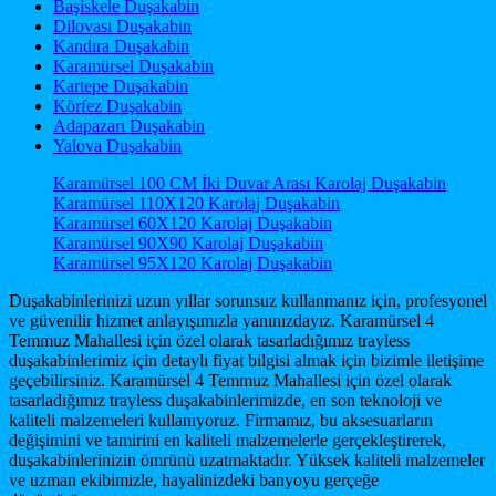
Başiskele Duşakabin
Dilovası Duşakabin
Kandıra Duşakabin
Karamürsel Duşakabin
Kartepe Duşakabin
Körfez Duşakabin
Adapazarı Duşakabin
Yalova Duşakabin
Karamürsel 100 CM İki Duvar Arası Karolaj Duşakabin
Karamürsel 110X120 Karolaj Duşakabin
Karamürsel 60X120 Karolaj Duşakabin
Karamürsel 90X90 Karolaj Duşakabin
Karamürsel 95X120 Karolaj Duşakabin
Duşakabinlerinizi uzun yıllar sorunsuz kullanmanız için, profesyonel
ve güvenilir hizmet anlayışımızla yanınızdayız. Karamürsel 4
Temmuz Mahallesi için özel olarak tasarladığımız trayless
duşakabinlerimiz için detaylı fiyat bilgisi almak için bizimle iletişime
geçebilirsiniz. Karamürsel 4 Temmuz Mahallesi için özel olarak
tasarladığımız trayless duşakabinlerimizde, en son teknoloji ve
kaliteli malzemeleri kullanıyoruz. Firmamız, bu aksesuarların
değişimini ve tamirini en kaliteli malzemelerle gerçekleştirerek,
duşakabinlerinizin ömrünü uzatmaktadır. Yüksek kaliteli malzemeler
ve uzman ekibimizle, hayalinizdeki banyoyu gerçeğe