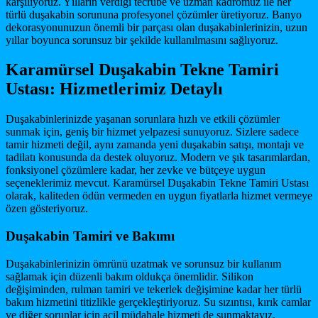
karşılıyoruz. Yılların verdiği tecrübe ve uzman kadromuz ile her
türlü duşakabin sorununa profesyonel çözümler üretiyoruz. Banyo
dekorasyonunuzun önemli bir parçası olan duşakabinlerinizin, uzun
yıllar boyunca sorunsuz bir şekilde kullanılmasını sağlıyoruz.
Karamürsel Duşakabin Tekne Tamiri
Ustası: Hizmetlerimiz Detaylı
Duşakabinlerinizde yaşanan sorunlara hızlı ve etkili çözümler
sunmak için, geniş bir hizmet yelpazesi sunuyoruz. Sizlere sadece
tamir hizmeti değil, aynı zamanda yeni duşakabin satışı, montajı ve
tadilatı konusunda da destek oluyoruz. Modern ve şık tasarımlardan,
fonksiyonel çözümlere kadar, her zevke ve bütçeye uygun
seçeneklerimiz mevcut. Karamürsel Duşakabin Tekne Tamiri Ustası
olarak, kaliteden ödün vermeden en uygun fiyatlarla hizmet vermeye
özen gösteriyoruz.
Duşakabin Tamiri ve Bakımı
Duşakabinlerinizin ömrünü uzatmak ve sorunsuz bir kullanım
sağlamak için düzenli bakım oldukça önemlidir. Silikon
değişiminden, rulman tamiri ve tekerlek değişimine kadar her türlü
bakım hizmetini titizlikle gerçekleştiriyoruz. Su sızıntısı, kırık camlar
ve diğer sorunlar için acil müdahale hizmeti de sunmaktayız.