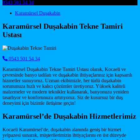
0543 501 54 34
Main Navigation
Karamürsel Duşakabin
Karamürsel Duşakabin Tekne Tamiri
Ustası
0543 501 54 34
Karamürsel Duşakabin Tekne Tamiri Ustası olarak, Kocaeli ve
çevresinde banyo tadilatı ve duşakabin ihtiyaçlarınız için kapsamlı
hizmetler sunuyoruz. Uzman ekibimizle, her türlü duşakabin
sorununuza hızlı ve kalıcı çözümler üretiyoruz. Yüksek kaliteli
malzemeler ve modern teknikler kullanarak, banyonuzu yeniden
tasarlıyor ve konforunuzu artırıyoruz. Siz de kusursuz bir duş
deneyimi için bizimle iletişime geçin!
Karamürsel’de Duşakabin Hizmetlerimiz
Kocaeli Karamürsel’de, duşakabin alanında geniş bir hizmet
yelpazesi sunarak, müşterilerimizin ihtiyaçlarını en üst düzeyde