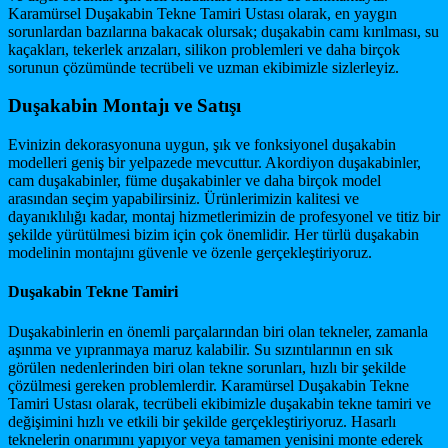
Karamürsel Duşakabin Tekne Tamiri Ustası olarak, en yaygın
sorunlardan bazılarına bakacak olursak; duşakabin camı kırılması, su
kaçakları, tekerlek arızaları, silikon problemleri ve daha birçok
sorunun çözümünde tecrübeli ve uzman ekibimizle sizlerleyiz.
Duşakabin Montajı ve Satışı
Evinizin dekorasyonuna uygun, şık ve fonksiyonel duşakabin
modelleri geniş bir yelpazede mevcuttur. Akordiyon duşakabinler,
cam duşakabinler, füme duşakabinler ve daha birçok model
arasından seçim yapabilirsiniz. Ürünlerimizin kalitesi ve
dayanıklılığı kadar, montaj hizmetlerimizin de profesyonel ve titiz bir
şekilde yürütülmesi bizim için çok önemlidir. Her türlü duşakabin
modelinin montajını güvenle ve özenle gerçekleştiriyoruz.
Duşakabin Tekne Tamiri
Duşakabinlerin en önemli parçalarından biri olan tekneler, zamanla
aşınma ve yıpranmaya maruz kalabilir. Su sızıntılarının en sık
görülen nedenlerinden biri olan tekne sorunları, hızlı bir şekilde
çözülmesi gereken problemlerdir. Karamürsel Duşakabin Tekne
Tamiri Ustası olarak, tecrübeli ekibimizle duşakabin tekne tamiri ve
değişimini hızlı ve etkili bir şekilde gerçekleştiriyoruz. Hasarlı
teknelerin onarımını yapıyor veya tamamen yenisini monte ederek