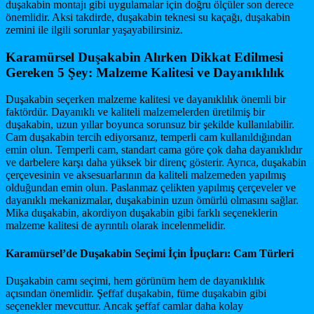
duşakabin montajı gibi uygulamalar için doğru ölçüler son derece
önemlidir. Aksi takdirde, duşakabin teknesi su kaçağı, duşakabin
zemini ile ilgili sorunlar yaşayabilirsiniz.
Karamürsel Duşakabin Alırken Dikkat Edilmesi
Gereken 5 Şey: Malzeme Kalitesi ve Dayanıklılık
Duşakabin seçerken malzeme kalitesi ve dayanıklılık önemli bir
faktördür. Dayanıklı ve kaliteli malzemelerden üretilmiş bir
duşakabin, uzun yıllar boyunca sorunsuz bir şekilde kullanılabilir.
Cam duşakabin tercih ediyorsanız, temperli cam kullanıldığından
emin olun. Temperli cam, standart cama göre çok daha dayanıklıdır
ve darbelere karşı daha yüksek bir direnç gösterir. Ayrıca, duşakabin
çerçevesinin ve aksesuarlarının da kaliteli malzemeden yapılmış
olduğundan emin olun. Paslanmaz çelikten yapılmış çerçeveler ve
dayanıklı mekanizmalar, duşakabinin uzun ömürlü olmasını sağlar.
Mika duşakabin, akordiyon duşakabin gibi farklı seçeneklerin
malzeme kalitesi de ayrıntılı olarak incelenmelidir.
Karamürsel’de Duşakabin Seçimi İçin İpuçları: Cam Türleri
Duşakabin camı seçimi, hem görünüm hem de dayanıklılık
açısından önemlidir. Şeffaf duşakabin, füme duşakabin gibi
seçenekler mevcuttur. Ancak şeffaf camlar daha kolay