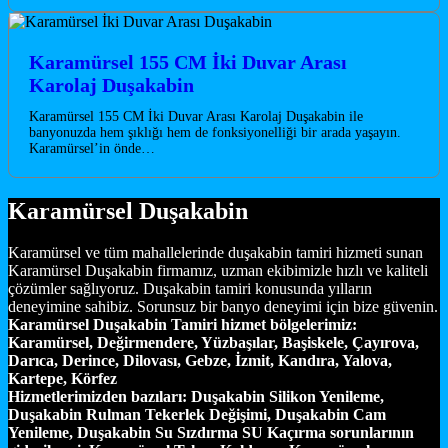
Karamürsel 155 CM İki Duvar Arası
Karolaj Duşakabin
Karamürsel 155 CM İki Duvar Arası Karolaj Duşakabin ile
banyonuzda hem şıklığı hem de fonksiyonelliği bir arada yaşayın.
Karamürsel’in önde…
Karamürsel Duşakabin
Karamürsel ve tüm mahallelerinde duşakabin tamiri hizmeti sunan
Karamürsel Duşakabin firmamız, uzman ekibimizle hızlı ve kaliteli
çözümler sağlıyoruz. Duşakabin tamiri konusunda yılların
deneyimine sahibiz. Sorunsuz bir banyo deneyimi için bize güvenin.
Karamürsel Duşakabin Tamiri hizmet bölgelerimiz:
Karamürsel, Değirmendere, Yüzbaşılar, Başiskele, Çayırova,
Darıca, Derince, Dilovası, Gebze, İzmit, Kandıra, Yalova,
Kartepe, Körfez
Hizmetlerimizden bazıları:
Duşakabin Silikon Yenileme,
Duşakabin Rulman Tekerlek Değişimi, Duşakabin Cam
Yenileme, Duşakabin Su Sızdırma SU Kaçırma sorunlarının