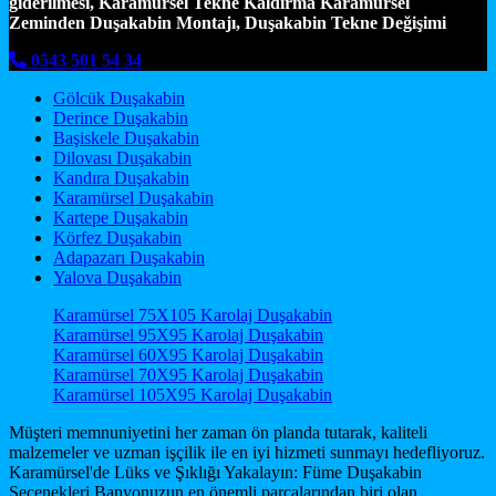
giderilmesi, Karamürsel Tekne Kaldırma Karamürsel
Zeminden Duşakabin Montajı, Duşakabin Tekne Değişimi
0543 501 54 34
Gölcük Duşakabin
Derince Duşakabin
Başiskele Duşakabin
Dilovası Duşakabin
Kandıra Duşakabin
Karamürsel Duşakabin
Kartepe Duşakabin
Körfez Duşakabin
Adapazarı Duşakabin
Yalova Duşakabin
Karamürsel 75X105 Karolaj Duşakabin
Karamürsel 95X95 Karolaj Duşakabin
Karamürsel 60X95 Karolaj Duşakabin
Karamürsel 70X95 Karolaj Duşakabin
Karamürsel 105X95 Karolaj Duşakabin
Müşteri memnuniyetini her zaman ön planda tutarak, kaliteli
malzemeler ve uzman işçilik ile en iyi hizmeti sunmayı hedefliyoruz.
Karamürsel'de Lüks ve Şıklığı Yakalayın: Füme Duşakabin
Seçenekleri Banyonuzun en önemli parçalarından biri olan