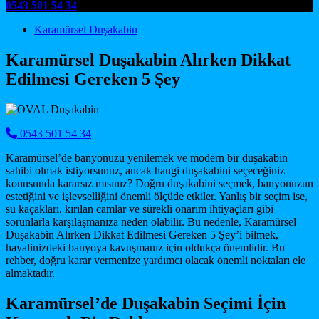
0543 501 54 34
Main Navigation
Karamürsel Duşakabin
Karamürsel Duşakabin Alırken Dikkat
Edilmesi Gereken 5 Şey
0543 501 54 34
Karamürsel’de banyonuzu yenilemek ve modern bir duşakabin
sahibi olmak istiyorsunuz, ancak hangi duşakabini seçeceğiniz
konusunda kararsız mısınız? Doğru duşakabini seçmek, banyonuzun
estetiğini ve işlevselliğini önemli ölçüde etkiler. Yanlış bir seçim ise,
su kaçakları, kırılan camlar ve sürekli onarım ihtiyaçları gibi
sorunlarla karşılaşmanıza neden olabilir. Bu nedenle, Karamürsel
Duşakabin Alırken Dikkat Edilmesi Gereken 5 Şey’i bilmek,
hayalinizdeki banyoya kavuşmanız için oldukça önemlidir. Bu
rehber, doğru karar vermenize yardımcı olacak önemli noktaları ele
almaktadır.
Karamürsel’de Duşakabin Seçimi İçin