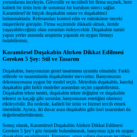
yorumlarını inceleyin. Güvenilir ve tecrübeli bir firma seçmek, hem
kaliteli bir ürün hem de sorunsuz bir kurulum süreci sağlar.
Karamürsel’de birçok duşakabin ustası ve duşakabinci
bulunmaktadır. Referansları kontrol edin ve mümkünse önceki
müşterilerle görüşün. Firma seçiminde dikkatli olmak, ileride
yaşayabileceğiniz olası sorunları önleyecektir. Duşakabin tamiri
yapan yerler arasında araştırma yaparak en uygun firmayı
bulabilirsiniz.
Karamürsel Duşakabin Alırken Dikkat Edilmesi
Gereken 5 Şey: Stil ve Tasarım
Duşakabin, banyonuzun genel tasarımına uyumlu olmalıdır. Farklı
stillerde ve tasarımlarda duşakabinler mevcuttur. Banyonuzun
dekorasyonuna uygun bir model seçin. Metrobüs duşakabin, karolaj
duşakabin gibi farklı modeller arasından seçim yapabilirsiniz.
Duşakabin tekne tamiri, duşakabin tekne değişimi ve duşakabin
teknesi su kaçağı gibi sorunlar, banyonuzun estetiğini olumsuz
etkileyebilir. Bu nedenle, kaliteli bir ürün ve hizmet tercih etmek
önemlidir. Ayrıca, iki duvar arası duşakabin gibi özel tasarımları da
değerlendirebilirsiniz.
Sonuç olarak, Karamürsel Duşakabin Alırken Dikkat Edilmesi
Gereken 5 Şey’i göz önünde bulundurarak, banyonuz için en uygun
duşakabini seçebilirsiniz. Firmamız, uzun yıllara dayanan tecrübesi,