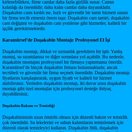
kirlenebilirken, füme camlar daha fazla gizlilik sunar. Camın
kalınlığı da önemlidir; daha kalın camlar daha dayanıklıdır.
Duşakabin camı kırıldı ise, hızlı ve güvenilir bir tamir hizmeti sunan
bir firma tercih etmeniz önem taşır. Duşakabin cam tamiri, duşakabin
cam değişimi ve duşakabin cam yenileme gibi hizmetler, kaliteli bir
işçilik gerektirmektedir.
Karamürsel’de Duşakabin Montajı: Profesyonel El İşi
Duşakabin montajı, dikkat ve uzmanlık gerektiren bir iştir. Yanlış
montaj, su sızıntılarına ve diğer sorunlara yol açabilir. Bu nedenle,
duşakabin montajını profesyonel bir firmaya yaptırmanız önerilir.
Karamürsel’de birçok duşakabin firması bulunmaktadır, ancak
tecrübeli ve güvenilir bir firma seçmek önemlidir. Duşakabin montajı
fiyatlarını karşılaştırarak, uygun fiyatlı ve kaliteli bir hizmet
alabilirsiniz. Yerinden duşakabin montajı, iki duvar arası duşakabin
montajı gibi özel montajlar için profesyonel desteğe ihtiyaç
duyabilirsiniz.
Duşakabin Bakımı ve Temizliği
Duşakabininizin uzun ömürlü olması için düzenli bakım ve temizlik
çok önemlidir. Su lekelerini ve sabun kalıntılarını temizlemek için
düzenli olarak temizleyici kullanın. Duşakabin fitili, duşakabin