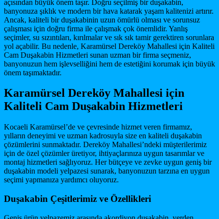
açısından büyük önem taşır. Doğru seçilmiş bir duşakabin,
banyonuza şıklık ve modern bir hava katarak yaşam kalitenizi artırır.
Ancak, kaliteli bir duşakabinin uzun ömürlü olması ve sorunsuz
çalışması için doğru firma ile çalışmak çok önemlidir. Yanlış
seçimler, su sızıntıları, kırılmalar ve sık sık tamir gerektiren sorunlara
yol açabilir. Bu nedenle, Karamürsel Dereköy Mahallesi için Kaliteli
Cam Duşakabin Hizmetleri sunan uzman bir firma seçmeniz,
banyonuzun hem işlevselliğini hem de estetiğini korumak için büyük
önem taşımaktadır.
Karamürsel Dereköy Mahallesi için
Kaliteli Cam Duşakabin Hizmetleri
Kocaeli Karamürsel’de ve çevresinde hizmet veren firmamız,
yılların deneyimi ve uzman kadrosuyla size en kaliteli duşakabin
çözümlerini sunmaktadır. Dereköy Mahallesi’ndeki müşterilerimiz
için de özel çözümler üretiyor, ihtiyaçlarınıza uygun tasarımlar ve
montaj hizmetleri sağlıyoruz. Her bütçeye ve zevke uygun geniş bir
duşakabin modeli yelpazesi sunarak, banyonuzun tarzına en uygun
seçimi yapmanıza yardımcı oluyoruz.
Duşakabin Çeşitlerimiz ve Özellikleri
Geniş ürün yelpazemiz arasında akordiyon duşakabin, yerden