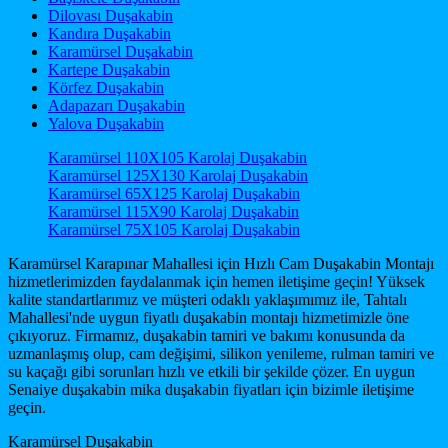
Dilovası Duşakabin
Kandıra Duşakabin
Karamürsel Duşakabin
Kartepe Duşakabin
Körfez Duşakabin
Adapazarı Duşakabin
Yalova Duşakabin
Karamürsel 110X105 Karolaj Duşakabin
Karamürsel 125X130 Karolaj Duşakabin
Karamürsel 65X125 Karolaj Duşakabin
Karamürsel 115X90 Karolaj Duşakabin
Karamürsel 75X105 Karolaj Duşakabin
Karamürsel Karapınar Mahallesi için Hızlı Cam Duşakabin Montajı
hizmetlerimizden faydalanmak için hemen iletişime geçin! Yüksek
kalite standartlarımız ve müşteri odaklı yaklaşımımız ile, Tahtalı
Mahallesi'nde uygun fiyatlı duşakabin montajı hizmetimizle öne
çıkıyoruz. Firmamız, duşakabin tamiri ve bakımı konusunda da
uzmanlaşmış olup, cam değişimi, silikon yenileme, rulman tamiri ve
su kaçağı gibi sorunları hızlı ve etkili bir şekilde çözer. En uygun
Senaiye duşakabin mika duşakabin fiyatları için bizimle iletişime
geçin.
Karamürsel Duşakabin