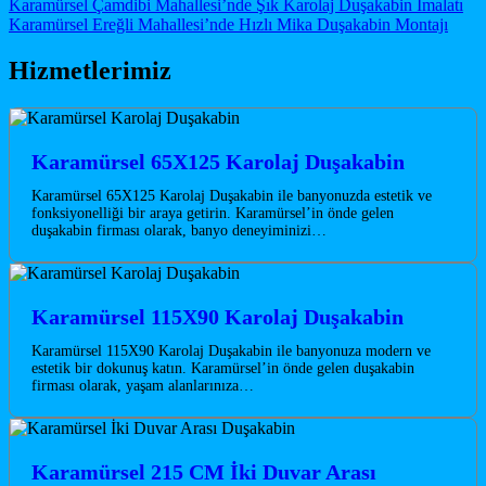
Post navigation
Karamürsel Çamdibi Mahallesi’nde Şık Karolaj Duşakabin İmalatı
Karamürsel Ereğli Mahallesi’nde Hızlı Mika Duşakabin Montajı
Hizmetlerimiz
Karamürsel 65X125 Karolaj Duşakabin
Karamürsel 65X125 Karolaj Duşakabin ile banyonuzda estetik ve
fonksiyonelliği bir araya getirin. Karamürsel’in önde gelen
duşakabin firması olarak, banyo deneyiminizi…
Karamürsel 115X90 Karolaj Duşakabin
Karamürsel 115X90 Karolaj Duşakabin ile banyonuza modern ve
estetik bir dokunuş katın. Karamürsel’in önde gelen duşakabin
firması olarak, yaşam alanlarınıza…
Karamürsel 215 CM İki Duvar Arası