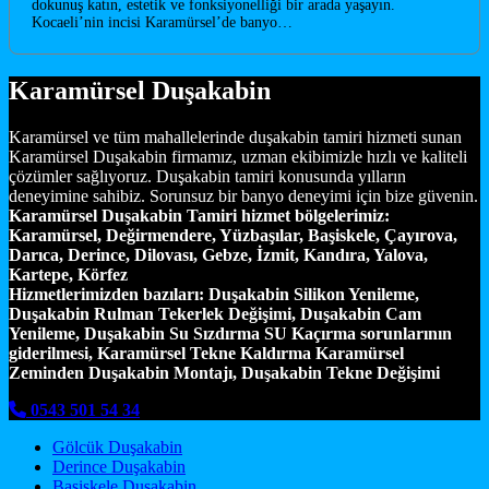
dokunuş katın, estetik ve fonksiyonelliği bir arada yaşayın.
Kocaeli’nin incisi Karamürsel’de banyo…
Karamürsel Duşakabin
Karamürsel ve tüm mahallelerinde duşakabin tamiri hizmeti sunan
Karamürsel Duşakabin firmamız, uzman ekibimizle hızlı ve kaliteli
çözümler sağlıyoruz. Duşakabin tamiri konusunda yılların
deneyimine sahibiz. Sorunsuz bir banyo deneyimi için bize güvenin.
Karamürsel Duşakabin Tamiri hizmet bölgelerimiz:
Karamürsel, Değirmendere, Yüzbaşılar, Başiskele, Çayırova,
Darıca, Derince, Dilovası, Gebze, İzmit, Kandıra, Yalova,
Kartepe, Körfez
Hizmetlerimizden bazıları:
Duşakabin Silikon Yenileme,
Duşakabin Rulman Tekerlek Değişimi, Duşakabin Cam
Yenileme, Duşakabin Su Sızdırma SU Kaçırma sorunlarının
giderilmesi, Karamürsel Tekne Kaldırma Karamürsel
Zeminden Duşakabin Montajı, Duşakabin Tekne Değişimi
0543 501 54 34
Gölcük Duşakabin
Derince Duşakabin
Başiskele Duşakabin