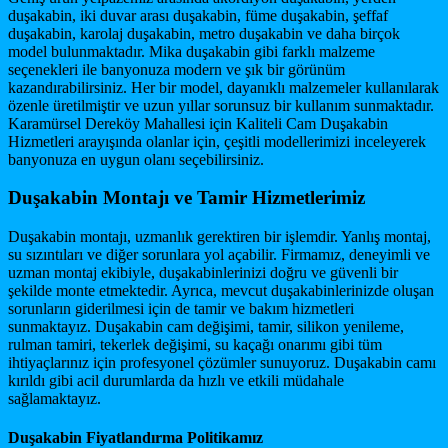
duşakabin, iki duvar arası duşakabin, füme duşakabin, şeffaf
duşakabin, karolaj duşakabin, metro duşakabin ve daha birçok
model bulunmaktadır. Mika duşakabin gibi farklı malzeme
seçenekleri ile banyonuza modern ve şık bir görünüm
kazandırabilirsiniz. Her bir model, dayanıklı malzemeler kullanılarak
özenle üretilmiştir ve uzun yıllar sorunsuz bir kullanım sunmaktadır.
Karamürsel Dereköy Mahallesi için Kaliteli Cam Duşakabin
Hizmetleri arayışında olanlar için, çeşitli modellerimizi inceleyerek
banyonuza en uygun olanı seçebilirsiniz.
Duşakabin Montajı ve Tamir Hizmetlerimiz
Duşakabin montajı, uzmanlık gerektiren bir işlemdir. Yanlış montaj,
su sızıntıları ve diğer sorunlara yol açabilir. Firmamız, deneyimli ve
uzman montaj ekibiyle, duşakabinlerinizi doğru ve güvenli bir
şekilde monte etmektedir. Ayrıca, mevcut duşakabinlerinizde oluşan
sorunların giderilmesi için de tamir ve bakım hizmetleri
sunmaktayız. Duşakabin cam değişimi, tamir, silikon yenileme,
rulman tamiri, tekerlek değişimi, su kaçağı onarımı gibi tüm
ihtiyaçlarınız için profesyonel çözümler sunuyoruz. Duşakabin camı
kırıldı gibi acil durumlarda da hızlı ve etkili müdahale
sağlamaktayız.
Duşakabin Fiyatlandırma Politikamız