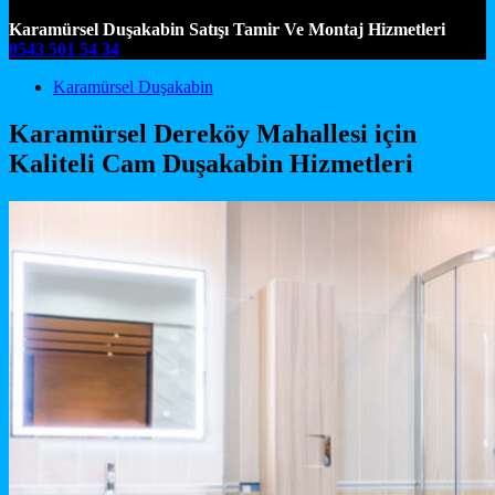
Karamürsel Duşakabin Satışı Tamir Ve Montaj Hizmetleri
0543 501 54 34
Main Navigation
Karamürsel Duşakabin
Karamürsel Dereköy Mahallesi için
Kaliteli Cam Duşakabin Hizmetleri