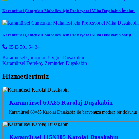
Karamürsel Çamçukur Mahallesi için Profesyonel Mika Duşakabin İmalatı
Karamürsel Çamçukur Mahallesi için Profesyonel Mika Duşakabin Satışı
0543 501 54 34
Post navigation
Karamürsel Çamçukur Uygun Duşakabin
Karamürsel Dereköy Zeminden Duşakabin
Hizmetlerimiz
Karamürsel 60X85 Karolaj Duşakabin
Karamürsel 60×85 Karolaj Duşakabin ile banyonuza modern bir dokunuş ka
Karamürsel 115X105 Karolaj Duşakabin