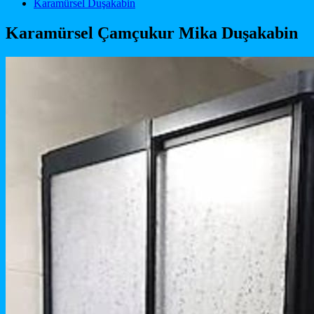
Main Navigation
Karamürsel Duşakabin
Karamürsel Çamçukur Mika Duşakabin