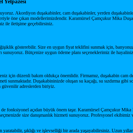
 Yelpazesi
sunuyoruz. Akordiyon duşakabinler, cam duşakabinler, yerden duşakabinl
ümleriyle öne çıkan modellerimizdendir. Karamürsel Çamçukur Mika Duşaka
 ile iletişime geçebilirsiniz.
işiklik gösterebilir. Size en uygun fiyat teklifini sunmak için, banyonuzu
ı sunuyoruz. Bütçenize uygun ödeme planı seçeneklerimiz ile hayaliniz
niz için düzenli bakım oldukça önemlidir. Firmamız, duşakabin cam değ
meti sunmaktadır. Duşakabininizde oluşan su kaçağı, su sızdırma gibi sor
güvenilir adreslerden biriyiz.
de fonksiyonel açıdan büyük önem taşır. Karamürsel Çamçukur Mika Duşa
i seçmenizde size danışmanlık hizmeti sunuyoruz. Profesyonel ekibimiz 
tabilir, şıklığı ve işlevselliği bir arada yaşayabilirsiniz. Uzun yıll