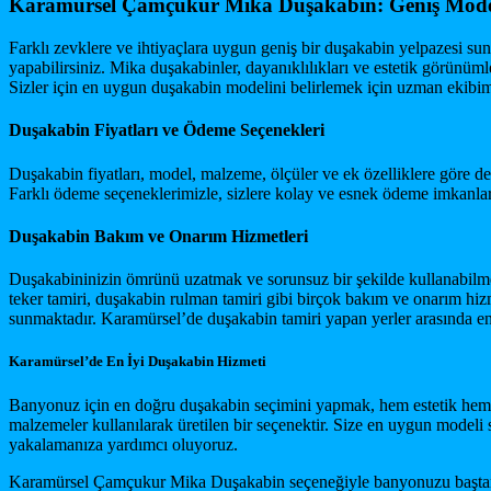
Karamürsel Çamçukur Mika Duşakabin: Geniş Model
Farklı zevklere ve ihtiyaçlara uygun geniş bir duşakabin yelpazesi 
yapabilirsiniz. Mika duşakabinler, dayanıklılıkları ve estetik görün
Sizler için en uygun duşakabin modelini belirlemek için uzman ekibimiz
Duşakabin Fiyatları ve Ödeme Seçenekleri
Duşakabin fiyatları, model, malzeme, ölçüler ve ek özelliklere göre değ
Farklı ödeme seçeneklerimizle, sizlere kolay ve esnek ödeme imkanlar
Duşakabin Bakım ve Onarım Hizmetleri
Duşakabininizin ömrünü uzatmak ve sorunsuz bir şekilde kullanabilme
teker tamiri, duşakabin rulman tamiri gibi birçok bakım ve onarım hiz
sunmaktadır. Karamürsel’de duşakabin tamiri yapan yerler arasında en 
Karamürsel’de En İyi Duşakabin Hizmeti
Banyonuz için en doğru duşakabin seçimini yapmak, hem estetik hem 
malzemeler kullanılarak üretilen bir seçenektir. Size en uygun model
yakalamanıza yardımcı oluyoruz.
Karamürsel Çamçukur Mika Duşakabin seçeneğiyle banyonuzu baştan yara