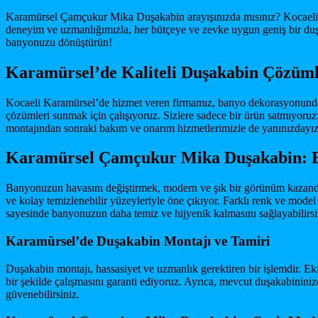
Karamürsel Çamçukur Mika Duşakabin arayışınızda mısınız? Kocaeli K
deneyim ve uzmanlığımızla, her bütçeye ve zevke uygun geniş bir duş
banyonuzu dönüştürün!
Karamürsel’de Kaliteli Duşakabin Çözüml
Kocaeli Karamürsel’de hizmet veren firmamız, banyo dekorasyonunda est
çözümleri sunmak için çalışıyoruz. Sizlere sadece bir ürün satmıyoruz
montajından sonraki bakım ve onarım hizmetlerimizle de yanınızdayız
Karamürsel Çamçukur Mika Duşakabin: B
Banyonuzun havasını değiştirmek, modern ve şık bir görünüm kazandır
ve kolay temizlenebilir yüzeyleriyle öne çıkıyor. Farklı renk ve model
sayesinde banyonuzun daha temiz ve hijyenik kalmasını sağlayabilirsi
Karamürsel’de Duşakabin Montajı ve Tamiri
Duşakabin montajı, hassasiyet ve uzmanlık gerektiren bir işlemdir. Ek
bir şekilde çalışmasını garanti ediyoruz. Ayrıca, mevcut duşakabininizd
güvenebilirsiniz.