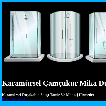
Karamürsel Çamçukur Mika D
Karamürsel Duşakabin Satışı Tamir Ve Montaj Hizmetleri
0543 501 54 34