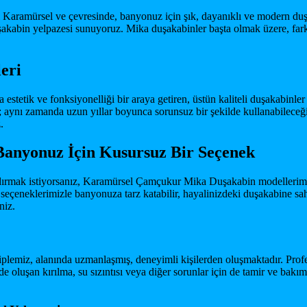
aramürsel ve çevresinde, banyonuz için şık, dayanıklı ve modern duşa
akabin yelpazesi sunuyoruz. Mika duşakabinler başta olmak üzere, far
eri
etik ve fonksiyonelliği bir araya getiren, üstün kaliteli duşakabinler 
; aynı zamanda uzun yıllar boyunca sorunsuz bir şekilde kullanabileceğ
.
anyonuz İçin Kusursuz Bir Seçenek
mak istiyorsanız, Karamürsel Çamçukur Mika Duşakabin modellerimiz ta
 seçeneklerimizle banyonuza tarz katabilir, hayalinizdeki duşakabine sah
niz.
iplemiz, alanında uzmanlaşmış, deneyimli kişilerden oluşmaktadır. Prof
e oluşan kırılma, su sızıntısı veya diğer sorunlar için de tamir ve bakım