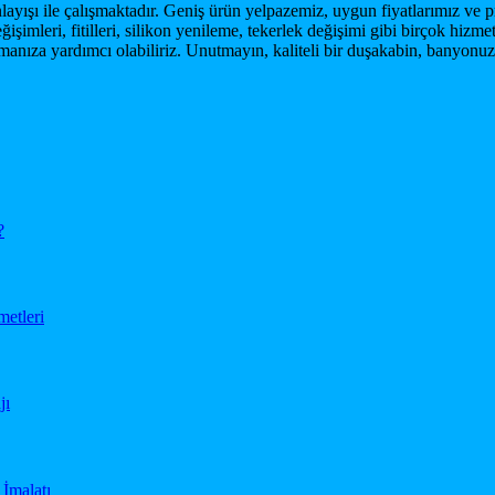
anlayışı ile çalışmaktadır. Geniş ürün yelpazemiz, uygun fiyatlarımız ve
şimleri, fitilleri, silikon yenileme, tekerlek değişimi gibi birçok hizm
manıza yardımcı olabiliriz. Unutmayın, kaliteli bir duşakabin, banyon