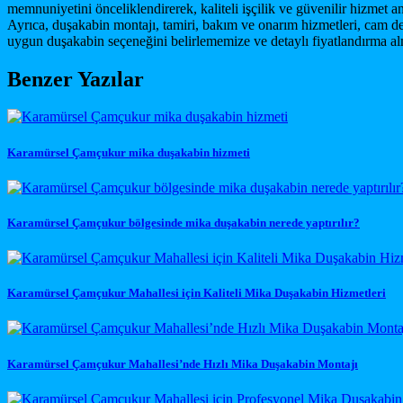
memnuniyetini önceliklendirerek, kaliteli işçilik ve güvenilir hizmet 
Ayrıca, duşakabin montajı, tamiri, bakım ve onarım hizmetleri, cam deği
uygun duşakabin seçeneğini belirlememize ve detaylı fiyatlandırma al
Benzer Yazılar
Karamürsel Çamçukur mika duşakabin hizmeti
Karamürsel Çamçukur bölgesinde mika duşakabin nerede yaptırılır?
Karamürsel Çamçukur Mahallesi için Kaliteli Mika Duşakabin Hizmetleri
Karamürsel Çamçukur Mahallesi’nde Hızlı Mika Duşakabin Montajı