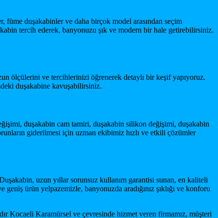
er, füme duşakabinler ve daha birçok model arasından seçim
bin tercih ederek, banyonuzu şık ve modern bir hale getirebilirsiniz.
n ölçülerini ve tercihlerinizi öğrenerek detaylı bir keşif yapıyoruz.
deki duşakabine kavuşabilirsiniz.
işimi, duşakabin cam tamiri, duşakabin silikon değişimi, duşakabin
unların giderilmesi için uzman ekibimiz hızlı ve etkili çözümler
kabin, uzun yıllar sorunsuz kullanım garantisi sunan, en kaliteli
ve geniş ürün yelpazemizle, banyonuzda aradığınız şıklığı ve konforu
ardır Kocaeli Karamürsel ve çevresinde hizmet veren firmamız, müşteri