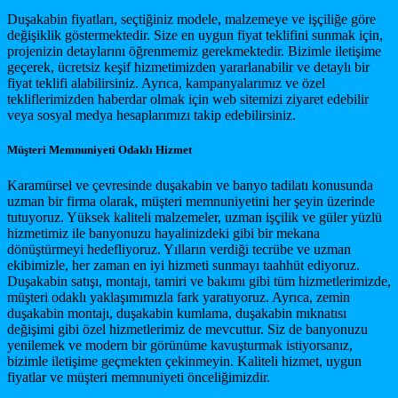
Duşakabin fiyatları, seçtiğiniz modele, malzemeye ve işçiliğe göre
değişiklik göstermektedir. Size en uygun fiyat teklifini sunmak için,
projenizin detaylarını öğrenmemiz gerekmektedir. Bizimle iletişime
geçerek, ücretsiz keşif hizmetimizden yararlanabilir ve detaylı bir
fiyat teklifi alabilirsiniz. Ayrıca, kampanyalarımız ve özel
tekliflerimizden haberdar olmak için web sitemizi ziyaret edebilir
veya sosyal medya hesaplarımızı takip edebilirsiniz.
Müşteri Memnuniyeti Odaklı Hizmet
Karamürsel ve çevresinde duşakabin ve banyo tadilatı konusunda
uzman bir firma olarak, müşteri memnuniyetini her şeyin üzerinde
tutuyoruz. Yüksek kaliteli malzemeler, uzman işçilik ve güler yüzlü
hizmetimiz ile banyonuzu hayalinizdeki gibi bir mekana
dönüştürmeyi hedefliyoruz. Yılların verdiği tecrübe ve uzman
ekibimizle, her zaman en iyi hizmeti sunmayı taahhüt ediyoruz.
Duşakabin satışı, montajı, tamiri ve bakımı gibi tüm hizmetlerimizde,
müşteri odaklı yaklaşımımızla fark yaratıyoruz. Ayrıca, zemin
duşakabin montajı, duşakabin kumlama, duşakabin mıknatısı
değişimi gibi özel hizmetlerimiz de mevcuttur. Siz de banyonuzu
yenilemek ve modern bir görünüme kavuşturmak istiyorsanız,
bizimle iletişime geçmekten çekinmeyin. Kaliteli hizmet, uygun
fiyatlar ve müşteri memnuniyeti önceliğimizdir.