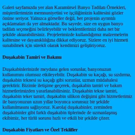
Galeri sayfamızda yer alan Karamürsel Banyo Tadilatı Örnekleri,
müşterilerimizin memnuniyetini ve işçiliğimizin kalitesini gözler
önüne seriyor. Yalnızca görseller değil, her projenin ayrıntılı
açıklamaları da yer almaktadır. Bu sayede, size en uygun banyo
tadilatı seçeneğini belirleyebilir ve beklentilerinizi daha net bir
şekilde aktarabilirsiniz. Projelerimizde kullandığımız malzemelerin
kalitesine ve dayanıklılığına dikkat ediyoruz. Sizlere en iyi hizmeti
sunabilmek için sürekli olarak kendimizi geliştiriyoruz.
Duşakabin Tamiri ve Bakımı
Duşakabinlerinizde meydana gelen sorunlar, banyonuzun
kullanımını olumsuz etkileyebilir. Duşakabin su kaçağı, su sızdırma,
duşakabin teknesi su kaçağı gibi sorunlar, uzman müdahalesi
gerektirir. Bizimle iletişime geçerek, duşakabin tamiri ve bakım
hizmetlerimizden yararlanabilirsiniz. Duşakabin tekne tamiri,
duşakabin teker tamiri, duşakabin silikon değişimi gibi hizmetlerimiz
ile banyonuzun uzun yıllar boyunca sorunsuz bir şekilde
kullanılmasını sağlıyoruz. Karolaj duşakabinler, zeminden
duşakabinler gibi farklı duşakabin tiplerinde de uzmanlaşmış
ekibimiz, her türlü sorunu hızlı ve etkili bir şekilde çözer.
Duşakabin Fiyatları ve Özel Teklifler