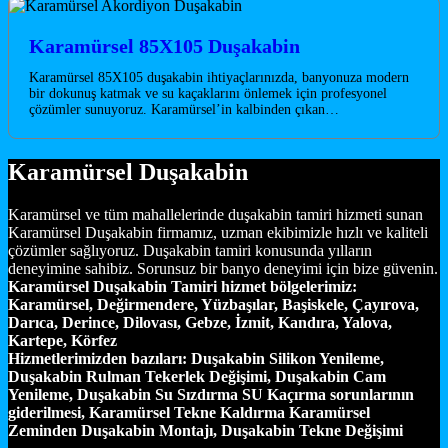
Karamürsel 85X105 Duşakabin
Karamürsel 85X105 duşakabin ihtiyaçlarınızda, banyonuza modern
bir dokunuş katmak ve su kaçaklarını önlemek için profesyonel
çözümler sunuyoruz. Karamürsel’in kalbinden çıkan…
Karamürsel Duşakabin
Karamürsel ve tüm mahallelerinde duşakabin tamiri hizmeti sunan
Karamürsel Duşakabin firmamız, uzman ekibimizle hızlı ve kaliteli
çözümler sağlıyoruz. Duşakabin tamiri konusunda yılların
deneyimine sahibiz. Sorunsuz bir banyo deneyimi için bize güvenin.
Karamürsel Duşakabin Tamiri hizmet bölgelerimiz:
Karamürsel, Değirmendere, Yüzbaşılar, Başiskele, Çayırova,
Darıca, Derince, Dilovası, Gebze, İzmit, Kandıra, Yalova,
Kartepe, Körfez
Hizmetlerimizden bazıları:
Duşakabin Silikon Yenileme,
Duşakabin Rulman Tekerlek Değişimi, Duşakabin Cam
Yenileme, Duşakabin Su Sızdırma SU Kaçırma sorunlarının
giderilmesi, Karamürsel Tekne Kaldırma Karamürsel
Zeminden Duşakabin Montajı, Duşakabin Tekne Değişimi