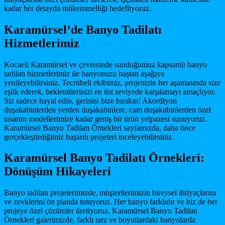
kadar her detayda mükemmelliği hedefliyoruz.
Karamürsel’de Banyo Tadilatı
Hizmetlerimiz
Kocaeli Karamürsel ve çevresinde sunduğumuz kapsamlı banyo
tadilatı hizmetlerimiz ile banyonuzu baştan aşağıya
yenileyebilirsiniz. Tecrübeli ekibimiz, projenizin her aşamasında size
eşlik ederek, beklentilerinizi en üst seviyede karşılamayı amaçlıyor.
Siz sadece hayal edin, gerisini bize bırakın! Akordiyon
duşakabinlerden yerden duşakabinlere, cam duşakabinlerden özel
tasarım modellerimize kadar geniş bir ürün yelpazesi sunuyoruz.
Karamürsel Banyo Tadilatı Örnekleri sayfamızda, daha önce
gerçekleştirdiğimiz başarılı projeleri inceleyebilirsiniz.
Karamürsel Banyo Tadilatı Örnekleri:
Dönüşüm Hikayeleri
Banyo tadilatı projelerimizde, müşterilerimizin bireysel ihtiyaçlarını
ve zevklerini ön planda tutuyoruz. Her banyo farklıdır ve biz de her
projeye özel çözümler üretiyoruz. Karamürsel Banyo Tadilatı
Örnekleri galerimizde, farklı tarz ve boyutlardaki banyolarda