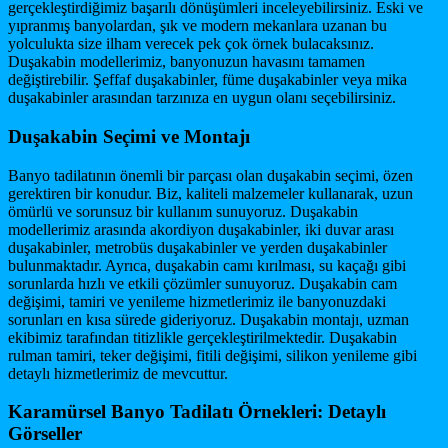
gerçekleştirdiğimiz başarılı dönüşümleri inceleyebilirsiniz. Eski ve
yıpranmış banyolardan, şık ve modern mekanlara uzanan bu
yolculukta size ilham verecek pek çok örnek bulacaksınız.
Duşakabin modellerimiz, banyonuzun havasını tamamen
değiştirebilir. Şeffaf duşakabinler, füme duşakabinler veya mika
duşakabinler arasından tarzınıza en uygun olanı seçebilirsiniz.
Duşakabin Seçimi ve Montajı
Banyo tadilatının önemli bir parçası olan duşakabin seçimi, özen
gerektiren bir konudur. Biz, kaliteli malzemeler kullanarak, uzun
ömürlü ve sorunsuz bir kullanım sunuyoruz. Duşakabin
modellerimiz arasında akordiyon duşakabinler, iki duvar arası
duşakabinler, metrobüs duşakabinler ve yerden duşakabinler
bulunmaktadır. Ayrıca, duşakabin camı kırılması, su kaçağı gibi
sorunlarda hızlı ve etkili çözümler sunuyoruz. Duşakabin cam
değişimi, tamiri ve yenileme hizmetlerimiz ile banyonuzdaki
sorunları en kısa sürede gideriyoruz. Duşakabin montajı, uzman
ekibimiz tarafından titizlikle gerçekleştirilmektedir. Duşakabin
rulman tamiri, teker değişimi, fitili değişimi, silikon yenileme gibi
detaylı hizmetlerimiz de mevcuttur.
Karamürsel Banyo Tadilatı Örnekleri: Detaylı
Görseller