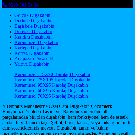
0543 501 54 34
Gölcük Duşakabin
Derince Duşakabin
Başiskele Duşakabin
Dilovası Duşakabin
Kandıra Duşakabin
Karamürsel Duşakabin
Kartepe Duşakabin
Körfez Duşakabin
Adapazarı Duşakabin
Yalova Duşakabin
Karamürsel 115X90 Karolaj Duşakabin
Karamürsel 75X105 Karolaj Duşakabin
Karamürsel 95X95 Karolaj Duşakabin
Karamürsel 60X95 Karolaj Duşakabin
Karamürsel 70X95 Karolaj Duşakabin
4 Temmuz Mahallesi'ne Özel Cam Duşakabin Çözümleri:
Banyonuzu Yeniden Tasarlayın Banyonuzun en önemli
parçalarından biri olan duşakabin, hem fonksiyonel hem de estetik
açıdan büyük önem taşır. Şeffaf, füme, karolaj veya mika gibi farklı
cam seçeneklerimiz mevcut. Duşakabin tamiri ve bakım
hizmetlerimiz, size zaman ve para tasarrufu sağlar. Ardından, çeşitli