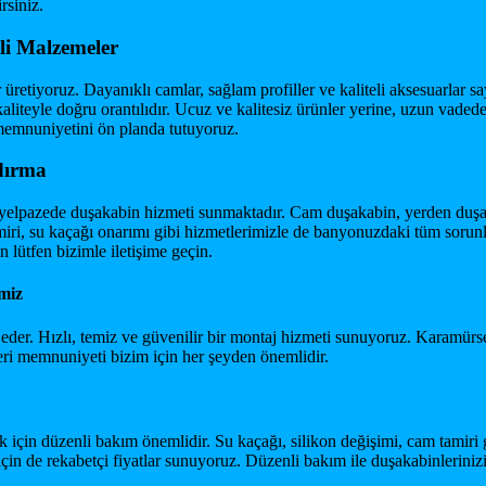
rsiniz.
li Malzemeler
retiyoruz. Dayanıklı camlar, sağlam profiller ve kaliteli aksesuarlar sa
teyle doğru orantılıdır. Ucuz ve kalitesiz ürünler yerine, uzun vadede 
 memnuniyetini ön planda tutuyoruz.
dırma
 yelpazede duşakabin hizmeti sunmaktadır. Cam duşakabin, yerden duşa
amiri, su kaçağı onarımı gibi hizmetlerimizle de banyonuzdaki tüm soru
n lütfen bizimle iletişime geçin.
miz
 eder. Hızlı, temiz ve güvenilir bir montaj hizmeti sunuyoruz. Karamür
teri memnuniyeti bizim için her şeyden önemlidir.
çin düzenli bakım önemlidir. Su kaçağı, silikon değişimi, cam tamiri g
n de rekabetçi fiyatlar sunuyoruz. Düzenli bakım ile duşakabinlerinizin