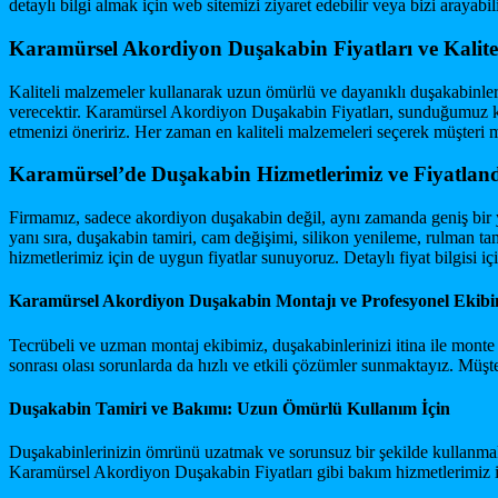
detaylı bilgi almak için web sitemizi ziyaret edebilir veya bizi arayabili
Karamürsel Akordiyon Duşakabin Fiyatları ve Kalite
Kaliteli malzemeler kullanarak uzun ömürlü ve dayanıklı duşakabinler ü
verecektir. Karamürsel Akordiyon Duşakabin Fiyatları, sunduğumuz kali
etmenizi öneririz. Her zaman en kaliteli malzemeleri seçerek müşteri
Karamürsel’de Duşakabin Hizmetlerimiz ve Fiyatlan
Firmamız, sadece akordiyon duşakabin değil, aynı zamanda geniş bir
yanı sıra, duşakabin tamiri, cam değişimi, silikon yenileme, rulman t
hizmetlerimiz için de uygun fiyatlar sunuyoruz. Detaylı fiyat bilgisi içi
Karamürsel Akordiyon Duşakabin Montajı ve Profesyonel Ekibi
Tecrübeli ve uzman montaj ekibimiz, duşakabinlerinizi itina ile monte
sonrası olası sorunlarda da hızlı ve etkili çözümler sunmaktayız. Müş
Duşakabin Tamiri ve Bakımı: Uzun Ömürlü Kullanım İçin
Duşakabinlerinizin ömrünü uzatmak ve sorunsuz bir şekilde kullanmak i
Karamürsel Akordiyon Duşakabin Fiyatları gibi bakım hizmetlerimiz içi