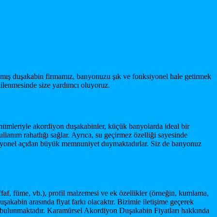
şmış duşakabin firmamız, banyonuzu şık ve fonksiyonel hale getirmek
enilenmesinde size yardımcı oluyoruz.
ümleriyle akordiyon duşakabinler, küçük banyolarda ideal bir
lanım rahatlığı sağlar. Ayrıca, su geçirmez özelliği sayesinde
siyonel açıdan büyük memnuniyet duymaktadırlar. Siz de banyonuz
faf, füme, vb.), profil malzemesi ve ek özellikler (örneğin, kumlama,
uşakabin arasında fiyat farkı olacaktır. Bizimle iletişime geçerek
kamız bulunmaktadır. Karamürsel Akordiyon Duşakabin Fiyatları hakkında