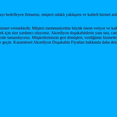
ı hedefleyen firmamız, müşteri odaklı yaklaşımı ve kaliteli hizmet anl
izmet vermektedir. Müşteri memnuniyetine büyük önem veriyor ve kalite
k için size yardımcı oluyoruz. Akordiyon duşakabinlerin yanı sıra, cam
zenle tamamlıyoruz. Müşterilerimizin geri dönüşleri, verdiğimiz hizme
ime geçin. Karamürsel Akordiyon Duşakabin Fiyatları hakkında daha detayl