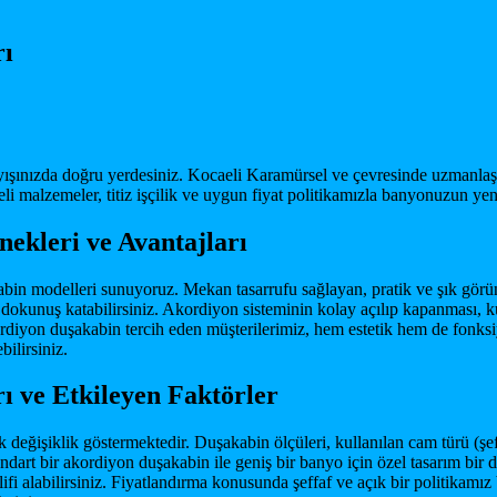
rı
yışınızda doğru yerdesiniz. Kocaeli Karamürsel ve çevresinde uzmanla
eli malzemeler, titiz işçilik ve uygun fiyat politikamızla banyonuzun y
ekleri ve Avantajları
in modelleri sunuyoruz. Mekan tasarrufu sağlayan, pratik ve şık görün
kunuş katabilirsiniz. Akordiyon sisteminin kolay açılıp kapanması, kul
rdiyon duşakabin tercih eden müşterilerimiz, hem estetik hem de fonk
ilirsiniz.
 ve Etkileyen Faktörler
değişiklik göstermektedir. Duşakabin ölçüleri, kullanılan cam türü (şef
ndart bir akordiyon duşakabin ile geniş bir banyo için özel tasarım bir d
teklifi alabilirsiniz. Fiyatlandırma konusunda şeffaf ve açık bir politi