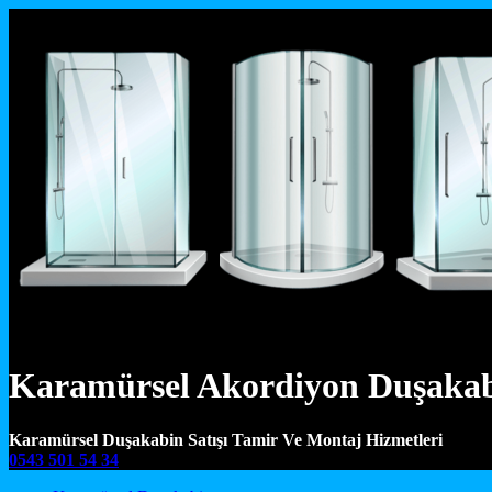
Karamürsel Akordiyon Duşakabi
Karamürsel Duşakabin Satışı Tamir Ve Montaj Hizmetleri
0543 501 54 34