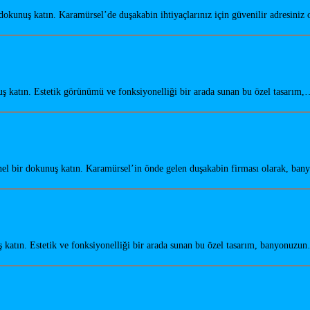
kunuş katın. Karamürsel’de duşakabin ihtiyaçlarınız için güvenilir adresiniz 
katın. Estetik görünümü ve fonksiyonelliği bir arada sunan bu özel tasarım
el bir dokunuş katın. Karamürsel’in önde gelen duşakabin firması olarak, ban
katın. Estetik ve fonksiyonelliği bir arada sunan bu özel tasarım, banyonuzu