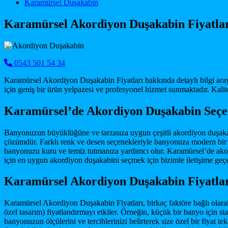
Main Navigation
Karamürsel Duşakabin
Karamürsel Akordiyon Duşakabin Fiyatla
0543 501 54 34
Karamürsel Akordiyon Duşakabin Fiyatları hakkında detaylı bilgi ara
için geniş bir ürün yelpazesi ve profesyonel hizmet sunmaktadır. Kalit
Karamürsel’de Akordiyon Duşakabin Seçen
Banyonuzun büyüklüğüne ve tarzınıza uygun çeşitli akordiyon duşakab
çözümdür. Farklı renk ve desen seçenekleriyle banyonuza modern bir do
banyonuzu kuru ve temiz tutmanıza yardımcı olur. Karamürsel’de ako
için en uygun akordiyon duşakabini seçmek için bizimle iletişime geçeb
Karamürsel Akordiyon Duşakabin Fiyatları
Karamürsel Akordiyon Duşakabin Fiyatları, birkaç faktöre bağlı olarak 
özel tasarım) fiyatlandırmayı etkiler. Örneğin, küçük bir banyo için sta
banyonuzun ölçülerini ve tercihlerinizi belirterek size özel bir fiyat 