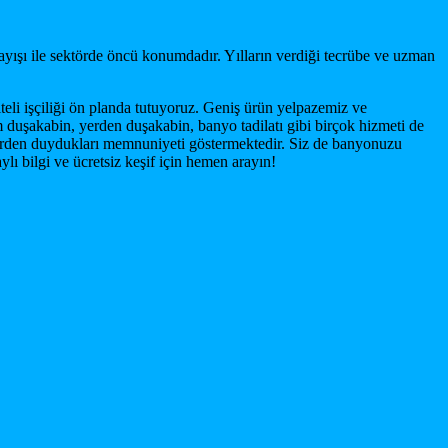
ayışı ile sektörde öncü konumdadır. Yılların verdiği tecrübe ve uzman
li işçiliği ön planda tutuyoruz. Geniş ürün yelpazemiz ve
 duşakabin, yerden duşakabin, banyo tadilatı gibi birçok hizmeti de
tlerden duydukları memnuniyeti göstermektedir. Siz de banyonuzu
ı bilgi ve ücretsiz keşif için hemen arayın!