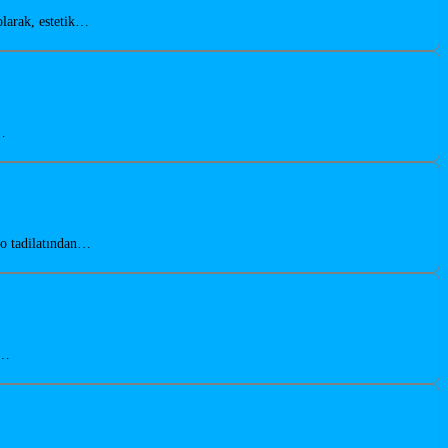
olarak, estetik…
,…
yo tadilatından…
n…