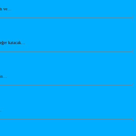
atı ve…
değer katacak…
bin…
…