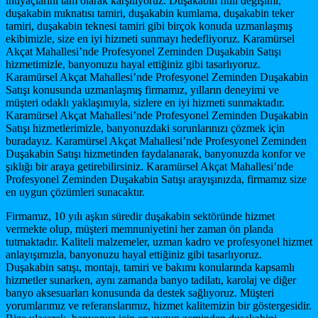
ihtiyaçlarını tam olarak karşılıyoruz. Duşakabin fitili değişimi,
duşakabin mıknatısı tamiri, duşakabin kumlama, duşakabin teker
tamiri, duşakabin teknesi tamiri gibi birçok konuda uzmanlaşmış
ekibimizle, size en iyi hizmeti sunmayı hedefliyoruz. Karamürsel
Akçat Mahallesi’nde Profesyonel Zeminden Duşakabin Satışı
hizmetimizle, banyonuzu hayal ettiğiniz gibi tasarlıyoruz.
Karamürsel Akçat Mahallesi’nde Profesyonel Zeminden Duşakabin
Satışı konusunda uzmanlaşmış firmamız, yılların deneyimi ve
müşteri odaklı yaklaşımıyla, sizlere en iyi hizmeti sunmaktadır.
Karamürsel Akçat Mahallesi’nde Profesyonel Zeminden Duşakabin
Satışı hizmetlerimizle, banyonuzdaki sorunlarınızı çözmek için
buradayız. Karamürsel Akçat Mahallesi’nde Profesyonel Zeminden
Duşakabin Satışı hizmetinden faydalanarak, banyonuzda konfor ve
şıklığı bir araya getirebilirsiniz. Karamürsel Akçat Mahallesi’nde
Profesyonel Zeminden Duşakabin Satışı arayışınızda, firmamız size
en uygun çözümleri sunacaktır.
Firmamız, 10 yılı aşkın süredir duşakabin sektöründe hizmet
vermekte olup, müşteri memnuniyetini her zaman ön planda
tutmaktadır. Kaliteli malzemeler, uzman kadro ve profesyonel hizmet
anlayışımızla, banyonuzu hayal ettiğiniz gibi tasarlıyoruz.
Duşakabin satışı, montajı, tamiri ve bakımı konularında kapsamlı
hizmetler sunarken, aynı zamanda banyo tadilatı, karolaj ve diğer
banyo aksesuarları konusunda da destek sağlıyoruz. Müşteri
yorumlarımız ve referanslarımız, hizmet kalitemizin bir göstergesidir.