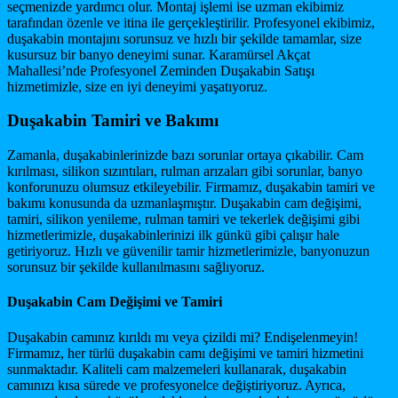
seçmenizde yardımcı olur. Montaj işlemi ise uzman ekibimiz
tarafından özenle ve itina ile gerçekleştirilir. Profesyonel ekibimiz,
duşakabin montajını sorunsuz ve hızlı bir şekilde tamamlar, size
kusursuz bir banyo deneyimi sunar. Karamürsel Akçat
Mahallesi’nde Profesyonel Zeminden Duşakabin Satışı
hizmetimizle, size en iyi deneyimi yaşatıyoruz.
Duşakabin Tamiri ve Bakımı
Zamanla, duşakabinlerinizde bazı sorunlar ortaya çıkabilir. Cam
kırılması, silikon sızıntıları, rulman arızaları gibi sorunlar, banyo
konforunuzu olumsuz etkileyebilir. Firmamız, duşakabin tamiri ve
bakımı konusunda da uzmanlaşmıştır. Duşakabin cam değişimi,
tamiri, silikon yenileme, rulman tamiri ve tekerlek değişimi gibi
hizmetlerimizle, duşakabinlerinizi ilk günkü gibi çalışır hale
getiriyoruz. Hızlı ve güvenilir tamir hizmetlerimizle, banyonuzun
sorunsuz bir şekilde kullanılmasını sağlıyoruz.
Duşakabin Cam Değişimi ve Tamiri
Duşakabin camınız kırıldı mı veya çizildi mi? Endişelenmeyin!
Firmamız, her türlü duşakabin camı değişimi ve tamiri hizmetini
sunmaktadır. Kaliteli cam malzemeleri kullanarak, duşakabin
camınızı kısa sürede ve profesyonelce değiştiriyoruz. Ayrıca,