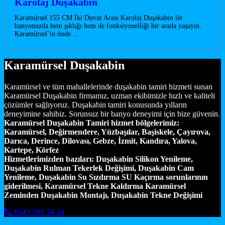
Karolaj Duşakabin
Karamürsel 155 CM İki Duvar Arası Karolaj Duşakabin ile
banyonuzda hem şıklığı hem de fonksiyonelliği bir arada yaşayın.
Karamürsel’in önde…
Karamürsel Duşakabin
Karamürsel ve tüm mahallelerinde duşakabin tamiri hizmeti sunan
Karamürsel Duşakabin firmamız, uzman ekibimizle hızlı ve kaliteli
çözümler sağlıyoruz. Duşakabin tamiri konusunda yılların
deneyimine sahibiz. Sorunsuz bir banyo deneyimi için bize güvenin.
Karamürsel Duşakabin Tamiri hizmet bölgelerimiz:
Karamürsel, Değirmendere, Yüzbaşılar, Başiskele, Çayırova,
Darıca, Derince, Dilovası, Gebze, İzmit, Kandıra, Yalova,
Kartepe, Körfez
Hizmetlerimizden bazıları:
Duşakabin Silikon Yenileme,
Duşakabin Rulman Tekerlek Değişimi, Duşakabin Cam
Yenileme, Duşakabin Su Sızdırma SU Kaçırma sorunlarının
giderilmesi, Karamürsel Tekne Kaldırma Karamürsel
Zeminden Duşakabin Montajı, Duşakabin Tekne Değişimi
0543 501 54 34