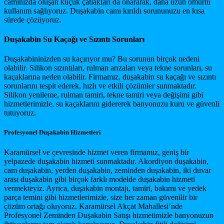
camınızda oluşan küçük çatlakları da onararak, daha uzun ömürlü
kullanım sağlıyoruz. Duşakabin camı kırıldı sorununuzu en kısa
sürede çözüyoruz.
Duşakabin Su Kaçağı ve Sızıntı Sorunları
Duşakabininizden su kaçırıyor mu? Bu sorunun birçok nedeni
olabilir. Silikon sızıntıları, rulman arızaları veya tekne sorunları, su
kaçaklarına neden olabilir. Firmamız, duşakabin su kaçağı ve sızıntı
sorunlarını tespit ederek, hızlı ve etkili çözümler sunmaktadır.
Silikon yenileme, rulman tamiri, tekne tamiri veya değişimi gibi
hizmetlerimizle, su kaçaklarını gidererek banyonuzu kuru ve güvenli
tutuyoruz.
Profesyonel Duşakabin Hizmetleri
Karamürsel ve çevresinde hizmet veren firmamız, geniş bir
yelpazede duşakabin hizmeti sunmaktadır. Akordiyon duşakabin,
cam duşakabin, yerden duşakabin, zeminden duşakabin, iki duvar
arası duşakabin gibi birçok farklı modelde duşakabin hizmeti
vermekteyiz. Ayrıca, duşakabin montajı, tamiri, bakımı ve yedek
parça temini gibi hizmetlerimizle, size her zaman güvenilir bir
çözüm ortağı oluyoruz. Karamürsel Akçat Mahallesi’nde
Profesyonel Zeminden Duşakabin Satışı hizmetimizle banyonuzun