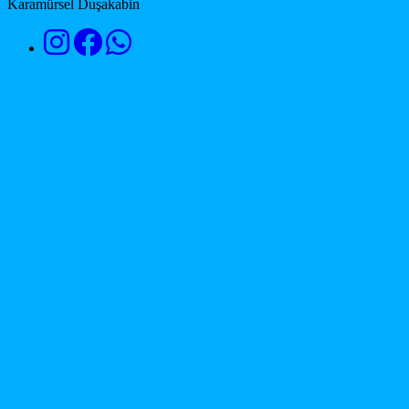
Karamürsel Duşakabin