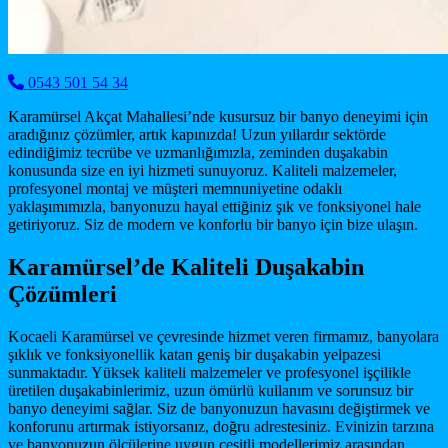
0543 501 54 34
Karamürsel Akçat Mahallesi’nde kusursuz bir banyo deneyimi için
aradığınız çözümler, artık kapınızda! Uzun yıllardır sektörde
edindiğimiz tecrübe ve uzmanlığımızla, zeminden duşakabin
konusunda size en iyi hizmeti sunuyoruz. Kaliteli malzemeler,
profesyonel montaj ve müşteri memnuniyetine odaklı
yaklaşımımızla, banyonuzu hayal ettiğiniz şık ve fonksiyonel hale
getiriyoruz. Siz de modern ve konforlu bir banyo için bize ulaşın.
Karamürsel’de Kaliteli Duşakabin
Çözümleri
Kocaeli Karamürsel ve çevresinde hizmet veren firmamız, banyolara
şıklık ve fonksiyonellik katan geniş bir duşakabin yelpazesi
sunmaktadır. Yüksek kaliteli malzemeler ve profesyonel işçilikle
üretilen duşakabinlerimiz, uzun ömürlü kullanım ve sorunsuz bir
banyo deneyimi sağlar. Siz de banyonuzun havasını değiştirmek ve
konforunu artırmak istiyorsanız, doğru adrestesiniz. Evinizin tarzına
ve banyonuzun ölçülerine uygun çeşitli modellerimiz arasından