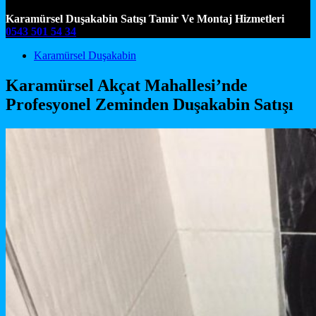
Karamürsel Duşakabin Satışı Tamir Ve Montaj Hizmetleri
0543 501 54 34
Main Navigation
Karamürsel Duşakabin
Karamürsel Akçat Mahallesi’nde
Profesyonel Zeminden Duşakabin Satışı