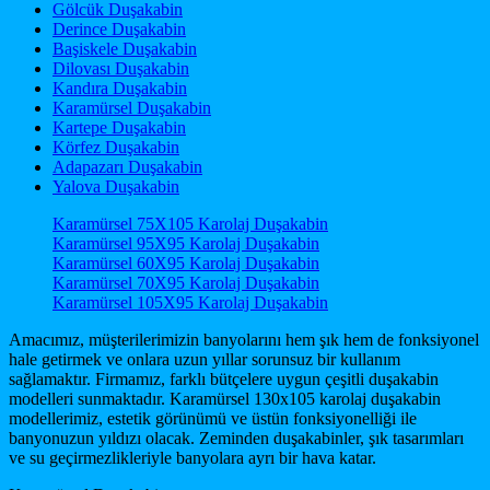
Gölcük Duşakabin
Derince Duşakabin
Başiskele Duşakabin
Dilovası Duşakabin
Kandıra Duşakabin
Karamürsel Duşakabin
Kartepe Duşakabin
Körfez Duşakabin
Adapazarı Duşakabin
Yalova Duşakabin
Karamürsel 75X105 Karolaj Duşakabin
Karamürsel 95X95 Karolaj Duşakabin
Karamürsel 60X95 Karolaj Duşakabin
Karamürsel 70X95 Karolaj Duşakabin
Karamürsel 105X95 Karolaj Duşakabin
Amacımız, müşterilerimizin banyolarını hem şık hem de fonksiyonel
hale getirmek ve onlara uzun yıllar sorunsuz bir kullanım
sağlamaktır. Firmamız, farklı bütçelere uygun çeşitli duşakabin
modelleri sunmaktadır. Karamürsel 130x105 karolaj duşakabin
modellerimiz, estetik görünümü ve üstün fonksiyonelliği ile
banyonuzun yıldızı olacak. Zeminden duşakabinler, şık tasarımları
ve su geçirmezlikleriyle banyolara ayrı bir hava katar.