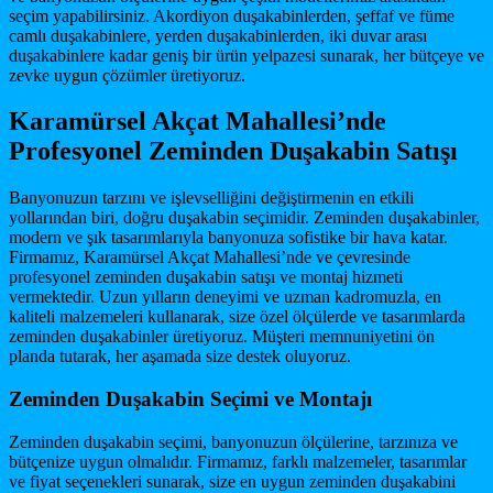
seçim yapabilirsiniz. Akordiyon duşakabinlerden, şeffaf ve füme
camlı duşakabinlere, yerden duşakabinlerden, iki duvar arası
duşakabinlere kadar geniş bir ürün yelpazesi sunarak, her bütçeye ve
zevke uygun çözümler üretiyoruz.
Karamürsel Akçat Mahallesi’nde
Profesyonel Zeminden Duşakabin Satışı
Banyonuzun tarzını ve işlevselliğini değiştirmenin en etkili
yollarından biri, doğru duşakabin seçimidir. Zeminden duşakabinler,
modern ve şık tasarımlarıyla banyonuza sofistike bir hava katar.
Firmamız, Karamürsel Akçat Mahallesi’nde ve çevresinde
profesyonel zeminden duşakabin satışı ve montaj hizmeti
vermektedir. Uzun yılların deneyimi ve uzman kadromuzla, en
kaliteli malzemeleri kullanarak, size özel ölçülerde ve tasarımlarda
zeminden duşakabinler üretiyoruz. Müşteri memnuniyetini ön
planda tutarak, her aşamada size destek oluyoruz.
Zeminden Duşakabin Seçimi ve Montajı
Zeminden duşakabin seçimi, banyonuzun ölçülerine, tarzınıza ve
bütçenize uygun olmalıdır. Firmamız, farklı malzemeler, tasarımlar
ve fiyat seçenekleri sunarak, size en uygun zeminden duşakabini