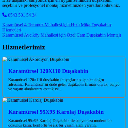
Bize ulaşarak, banyonuz için en uygun zeminden duşakabini
seçebilir ve profesyonel montaj hizmetimizden yararlanabilirsiniz.
0543 501 54 34
Post navigation
Karamürsel 4 Temmuz Mahallesi için Hızlı Mika Duşakabin
Hizmetleri
Karamürsel Avcıköy Mahallesi için Özel Cam Duşakabin Montajı
Hizmetlerimiz
Karamürsel 120X110 Duşakabin
Karamürsel 120×110 duşakabin ihtiyaçlarınız için en doğru
adresiniz. Karamürsel’in önde gelen duşakabin firması olarak, banyo
ve yaşam alanlarınızı estetik ve…
Karamürsel 95X95 Karolaj Duşakabin
Karamürsel 95×95 Karolaj Duşakabin ile banyonuza modern bir
dokunuş katın, konforlu ve şık bir yaşam alanı yaratın.