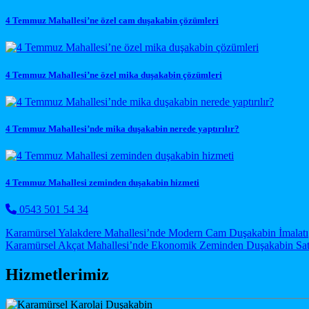
4 Temmuz Mahallesi’ne özel cam duşakabin çözümleri
4 Temmuz Mahallesi’ne özel mika duşakabin çözümleri
4 Temmuz Mahallesi’nde mika duşakabin nerede yaptırılır?
4 Temmuz Mahallesi zeminden duşakabin hizmeti
0543 501 54 34
Post navigation
Karamürsel Yalakdere Mahallesi’nde Modern Cam Duşakabin İmalatı
Karamürsel Akçat Mahallesi’nde Ekonomik Zeminden Duşakabin Sat
Hizmetlerimiz