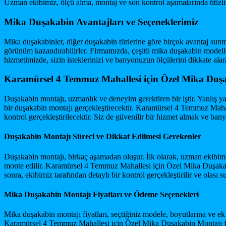
Uzman ekibimiz, ölçü alma, montaj ve son kontrol aşamalarında titizlik
Mika Duşakabin Avantajları ve Seçeneklerimiz
Mika duşakabinler, diğer duşakabin türlerine göre birçok avantaj sunmak
görünüm kazandırabilirler. Firmamızda, çeşitli mika duşakabin model
hizmetimizde, sizin isteklerinizi ve banyonuzun ölçülerini dikkate alar
Karamürsel 4 Temmuz Mahallesi için Özel Mika Duşa
Duşakabin montajı, uzmanlık ve deneyim gerektiren bir iştir. Yanlış yap
bir duşakabin montajı gerçekleştirecektir. Karamürsel 4 Temmuz Mahalle
kontrol gerçekleştirilecektir. Siz de güvenilir bir hizmet almak ve ban
Duşakabin Montajı Süreci ve Dikkat Edilmesi Gerekenler
Duşakabin montajı, birkaç aşamadan oluşur. İlk olarak, uzman ekibimiz
monte edilir. Karamürsel 4 Temmuz Mahallesi için Özel Mika Duşakabin
sonra, ekibimiz tarafından detaylı bir kontrol gerçekleştirilir ve olası
Mika Duşakabin Montajı Fiyatları ve Ödeme Seçenekleri
Mika duşakabin montajı fiyatları, seçtiğiniz modele, boyutlarına ve ek
Karamürsel 4 Temmuz Mahallesi için Özel Mika Duşakabin Montajı fiyatl