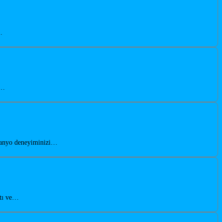
…
n…
 banyo deneyiminizi…
atı ve…