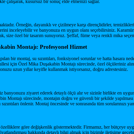
le çalışarak, kusursuz bir sonuç elde etmenizi sağlar.
tadır. Örneğin, dayanıklı ve çizilmeye karşı dirençlidirler, temizlikler
lerini inceleyebilir ve banyonuza en uygun olanı seçebilirsiniz. Kara
ak, size özel bir tasarım sunuyoruz. Şeffaf, füme veya renkli mika seçene
kabin Montajı: Profesyonel Hizmet
ılan bir montaj, su sızıntıları, fonksiyonel sorunlar ve hatta hasara ne
si için Özel Mika Duşakabin Montajı sürecinde, özel ölçüleriniz alınaca
yonuzu uzun yıllar keyifle kullanmak istiyorsanız, doğru adrestesiniz.
 banyonuzu ziyaret ederek detaylı ölçü alır ve sizinle birlikte en uygu
 Montajı sürecinde, montajın doğru ve güvenli bir şekilde yapılması iç
 su sızıntıları önlenir. Montaj öncesinde ve sonrasında tüm sorularınızı y
 özelliklere göre değişkenlik göstermektedir. Firmamız, her bütçeye uygu
andırması hakkında detaylı bilgi almak için bizimle iletişime geçebili