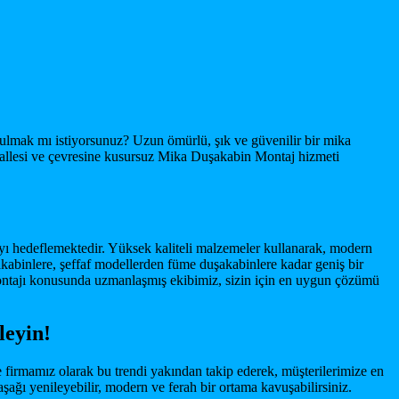
lmak mı istiyorsunuz? Uzun ömürlü, şık ve güvenilir bir mika
allesi ve çevresine kusursuz Mika Duşakabin Montaj hizmeti
yı hedeflemektedir. Yüksek kaliteli malzemeler kullanarak, modern
akabinlere, şeffaf modellerden füme duşakabinlere kadar geniş bir
ntajı konusunda uzmanlaşmış ekibimiz, sizin için en uygun çözümü
leyin!
de firmamız olarak bu trendi yakından takip ederek, müşterilerimize en
ı yenileyebilir, modern ve ferah bir ortama kavuşabilirsiniz.