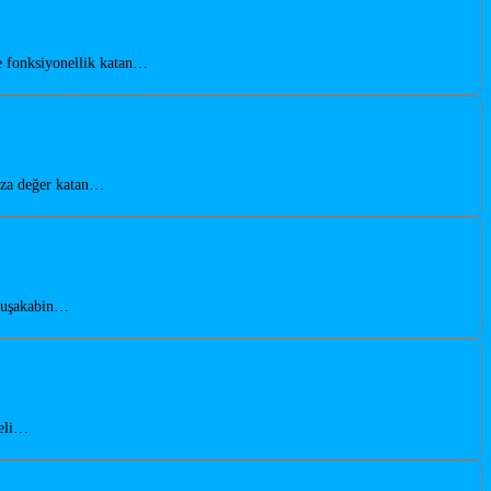
e fonksiyonellik katan…
nıza değer katan…
 duşakabin…
teli…