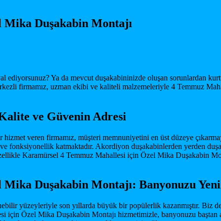
l Mika Duşakabin Montajı
 ediyorsunuz? Ya da mevcut duşakabininizde oluşan sorunlardan kurtu
rkezli firmamız, uzman ekibi ve kaliteli malzemeleriyle 4 Temmuz Mah
alite ve Güvenin Adresi
r hizmet veren firmamız, müşteri memnuniyetini en üst düzeye çıkarma
klık ve fonksiyonellik katmaktadır. Akordiyon duşakabinlerden yerden duş
Özellikle Karamürsel 4 Temmuz Mahallesi için Özel Mika Duşakabin Mo
 Mika Duşakabin Montajı: Banyonuzu Yeni
nebilir yüzeyleriyle son yıllarda büyük bir popülerlik kazanmıştır. Biz 
i için Özel Mika Duşakabin Montajı hizmetimizle, banyonuzu baştan aşağ