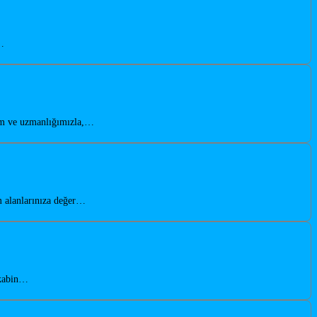
,…
yim ve uzmanlığımızla,…
m alanlarınıza değer…
akabin…