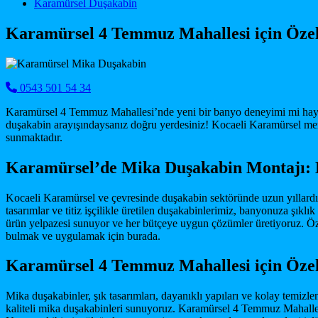
Main Navigation
Karamürsel Duşakabin
Karamürsel 4 Temmuz Mahallesi için Öze
0543 501 54 34
Karamürsel 4 Temmuz Mahallesi’nde yeni bir banyo deneyimi mi hayal
duşakabin arayışındaysanız doğru yerdesiniz! Kocaeli Karamürsel me
sunmaktadır.
Karamürsel’de Mika Duşakabin Montajı: K
Kocaeli Karamürsel ve çevresinde duşakabin sektöründe uzun yıllardı
tasarımlar ve titiz işçilikle üretilen duşakabinlerimiz, banyonuza şı
ürün yelpazesi sunuyor ve her bütçeye uygun çözümler üretiyoruz. 
bulmak ve uygulamak için burada.
Karamürsel 4 Temmuz Mahallesi için Özel
Mika duşakabinler, şık tasarımları, dayanıklı yapıları ve kolay temizle
kaliteli mika duşakabinleri sunuyoruz. Karamürsel 4 Temmuz Mahalles