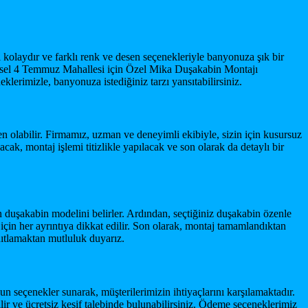
i kolaydır ve farklı renk ve desen seçenekleriyle banyonuza şık bir
mürsel 4 Temmuz Mahallesi için Özel Mika Duşakabin Montajı
klerimizle, banyonuza istediğiniz tarzı yansıtabilirsiniz.
den olabilir. Firmamız, uzman ve deneyimli ekibiyle, sizin için kusursuz
k, montaj işlemi titizlikle yapılacak ve son olarak da detaylı bir
n duşakabin modelini belirler. Ardından, seçtiğiniz duşakabin özenle
in her ayrıntıya dikkat edilir. Son olarak, montaj tamamlandıktan
anıtlamaktan mutluluk duyarız.
n seçenekler sunarak, müşterilerimizin ihtiyaçlarını karşılamaktadır.
r ve ücretsiz keşif talebinde bulunabilirsiniz. Ödeme seçeneklerimiz