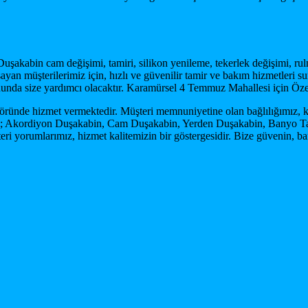
uşakabin cam değişimi, tamiri, silikon yenileme, tekerlek değişimi, rul
 müşterilerimiz için, hızlı ve güvenilir tamir ve bakım hizmetleri sun
ununda size yardımcı olacaktır. Karamürsel 4 Temmuz Mahallesi için Ö
öründe hizmet vermektedir. Müşteri memnuniyetine olan bağlılığımız, k
ğil; Akordiyon Duşakabin, Cam Duşakabin, Yerden Duşakabin, Banyo Ta
eri yorumlarımız, hizmet kalitemizin bir göstergesidir. Bize güvenin, 