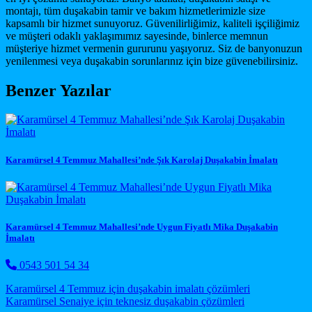
montajı, tüm duşakabin tamir ve bakım hizmetlerimizle size
kapsamlı bir hizmet sunuyoruz. Güvenilirliğimiz, kaliteli işçiliğimiz
ve müşteri odaklı yaklaşımımız sayesinde, binlerce memnun
müşteriye hizmet vermenin gururunu yaşıyoruz. Siz de banyonuzun
yenilenmesi veya duşakabin sorunlarınız için bize güvenebilirsiniz.
Benzer Yazılar
Karamürsel 4 Temmuz Mahallesi’nde Şık Karolaj Duşakabin İmalatı
Karamürsel 4 Temmuz Mahallesi’nde Uygun Fiyatlı Mika Duşakabin
İmalatı
0543 501 54 34
Post navigation
Karamürsel 4 Temmuz için duşakabin imalatı çözümleri
Karamürsel Senaiye için teknesiz duşakabin çözümleri