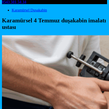
0543 501 54 34
Main Navigation
Karamürsel Duşakabin
Karamürsel 4 Temmuz duşakabin imalatı
ustası