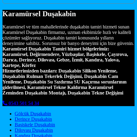
Karamürsel Duşakabin
Karamürsel ve tüm mahallelerinde duşakabin tamiri hizmeti sunan
Karamürsel Duşakabin firmamız, uzman ekibimizle hızlı ve kaliteli
çözümler sağlıyoruz. Duşakabin tamiri konusunda yılların
deneyimine sahibiz. Sorunsuz bir banyo deneyimi için bize güvenin.
Karamürsel Duşakabin Tamiri hizmet bölgelerimiz:
Karamürsel, Değirmendere, Yüzbaşılar, Başiskele, Çayırova,
Darıca, Derince, Dilovası, Gebze, İzmit, Kandıra, Yalova,
Kartepe, Körfez
Hizmetlerimizden bazıları:
Duşakabin Silikon Yenileme,
Duşakabin Rulman Tekerlek Değişimi, Duşakabin Cam
Yenileme, Duşakabin Su Sızdırma SU Kaçırma sorunlarının
giderilmesi, Karamürsel Tekne Kaldırma Karamürsel
Zeminden Duşakabin Montajı, Duşakabin Tekne Değişimi
0543 501 54 34
Gölcük Duşakabin
Derince Duşakabin
Başiskele Duşakabin
Dilovası Duşakabin
Kandıra Duşakabin