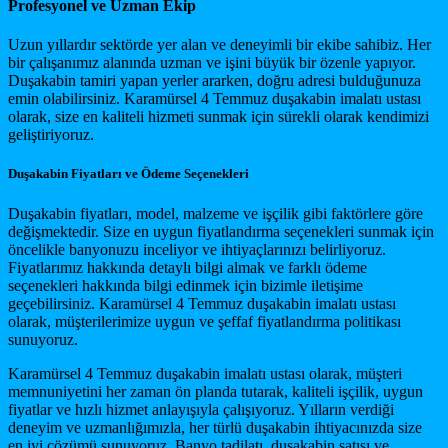
Profesyonel ve Uzman Ekip
Uzun yıllardır sektörde yer alan ve deneyimli bir ekibe sahibiz. Her
bir çalışanımız alanında uzman ve işini büyük bir özenle yapıyor.
Duşakabin tamiri yapan yerler ararken, doğru adresi bulduğunuza
emin olabilirsiniz. Karamürsel 4 Temmuz duşakabin imalatı ustası
olarak, size en kaliteli hizmeti sunmak için sürekli olarak kendimizi
geliştiriyoruz.
Duşakabin Fiyatları ve Ödeme Seçenekleri
Duşakabin fiyatları, model, malzeme ve işçilik gibi faktörlere göre
değişmektedir. Size en uygun fiyatlandırma seçenekleri sunmak için
öncelikle banyonuzu inceliyor ve ihtiyaçlarınızı belirliyoruz.
Fiyatlarımız hakkında detaylı bilgi almak ve farklı ödeme
seçenekleri hakkında bilgi edinmek için bizimle iletişime
geçebilirsiniz. Karamürsel 4 Temmuz duşakabin imalatı ustası
olarak, müşterilerimize uygun ve şeffaf fiyatlandırma politikası
sunuyoruz.
Karamürsel 4 Temmuz duşakabin imalatı ustası olarak, müşteri
memnuniyetini her zaman ön planda tutarak, kaliteli işçilik, uygun
fiyatlar ve hızlı hizmet anlayışıyla çalışıyoruz. Yılların verdiği
deneyim ve uzmanlığımızla, her türlü duşakabin ihtiyacınızda size
en iyi çözümü sunuyoruz. Banyo tadilatı, duşakabin satışı ve