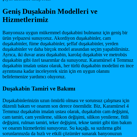
Geniş Duşakabin Modelleri ve
Hizmetlerimiz
Banyonuza uygun mükemmel duşakabini bulmanız için geniş bir
ürün yelpazesi sunuyoruz. Akordiyon duşakabinler, cam
duşakabinler, füme duşakabinler, şeffaf duşakabinler, yerden
duşakabinler ve daha birçok model arasından seçim yapabilirsiniz.
Ayrıca, iki duvar arası duşakabin, karolaj duşakabin ve metrobüs
duşakabin gibi özel tasarımlar da sunuyoruz. Karamürsel 4 Temmuz
duşakabin imalatı ustası olarak, her türlü duşakabin modelini en ince
ayrıntısına kadar inceleyerek sizin için en uygun olanını
belirlemenize yardımcı oluyoruz.
Duşakabin Tamiri ve Bakımı
Duşakabinlerinizin uzun ömürlü olması ve sorunsuz çalışması için
düzenli bakım ve onarım son derece önemlidir. Biz, Karamürsel 4
Temmuz duşakabin imalatı ustası olarak, duşakabin cam değişimi,
cam tamiri, cam yenileme, silikon değişimi, silikon yenileme, fitili
değişimi, rulman tamiri, teker değişimi, tekne tamiri gibi tüm bakım
ve onarım hizmetlerini sunuyoruz. Su kaçağı, su sızdırma gibi
sorunlarınızda da hızlı ve etkili çözümler sunarak banyonuzun