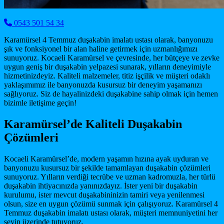
0543 501 54 34
Karamürsel 4 Temmuz duşakabin imalatı ustası olarak, banyonuzu
şık ve fonksiyonel bir alan haline getirmek için uzmanlığımızı
sunuyoruz. Kocaeli Karamürsel ve çevresinde, her bütçeye ve zevke
uygun geniş bir duşakabin yelpazesi sunarak, yılların deneyimiyle
hizmetinizdeyiz. Kaliteli malzemeler, titiz işçilik ve müşteri odaklı
yaklaşımımız ile banyonuzda kusursuz bir deneyim yaşamanızı
sağlıyoruz. Siz de hayalinizdeki duşakabine sahip olmak için hemen
bizimle iletişime geçin!
Karamürsel’de Kaliteli Duşakabin
Çözümleri
Kocaeli Karamürsel’de, modern yaşamın hızına ayak uyduran ve
banyonuzu kusursuz bir şekilde tamamlayan duşakabin çözümleri
sunuyoruz. Yılların verdiği tecrübe ve uzman kadromuzla, her türlü
duşakabin ihtiyacınızda yanınızdayız. İster yeni bir duşakabin
kurulumu, ister mevcut duşakabininizin tamiri veya yenilenmesi
olsun, size en uygun çözümü sunmak için çalışıyoruz. Karamürsel 4
Temmuz duşakabin imalatı ustası olarak, müşteri memnuniyetini her
şeyin üzerinde tutuyoruz.