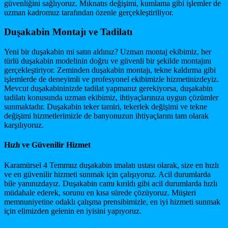
güvenliğini sağlıyoruz. Mıknatıs değişimi, kumlama gibi işlemler de
uzman kadromuz tarafından özenle gerçekleştiriliyor.
Duşakabin Montajı ve Tadilatı
Yeni bir duşakabin mi satın aldınız? Uzman montaj ekibimiz, her
türlü duşakabin modelinin doğru ve güvenli bir şekilde montajını
gerçekleştiriyor. Zeminden duşakabin montajı, tekne kaldırma gibi
işlemlerde de deneyimli ve profesyonel ekibimizle hizmetinizdeyiz.
Mevcut duşakabininizde tadilat yapmanız gerekiyorsa, duşakabin
tadilatı konusunda uzman ekibimiz, ihtiyaçlarınıza uygun çözümler
sunmaktadır. Duşakabin teker tamiri, tekerlek değişimi ve tekne
değişimi hizmetlerimizle de banyonuzun ihtiyaçlarını tam olarak
karşılıyoruz.
Hızlı ve Güvenilir Hizmet
Karamürsel 4 Temmuz duşakabin imalatı ustası olarak, size en hızlı
ve en güvenilir hizmeti sunmak için çalışıyoruz. Acil durumlarda
bile yanınızdayız. Duşakabin camı kırıldı gibi acil durumlarda hızlı
müdahale ederek, sorunu en kısa sürede çözüyoruz. Müşteri
memnuniyetine odaklı çalışma prensibimizle, en iyi hizmeti sunmak
için elimizden gelenin en iyisini yapıyoruz.