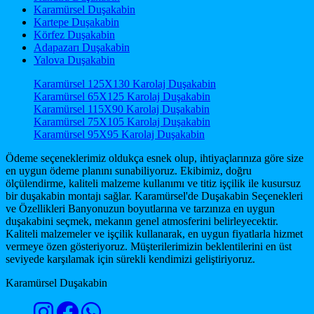
Karamürsel Duşakabin
Kartepe Duşakabin
Körfez Duşakabin
Adapazarı Duşakabin
Yalova Duşakabin
Karamürsel 125X130 Karolaj Duşakabin
Karamürsel 65X125 Karolaj Duşakabin
Karamürsel 115X90 Karolaj Duşakabin
Karamürsel 75X105 Karolaj Duşakabin
Karamürsel 95X95 Karolaj Duşakabin
Ödeme seçeneklerimiz oldukça esnek olup, ihtiyaçlarınıza göre size
en uygun ödeme planını sunabiliyoruz. Ekibimiz, doğru
ölçülendirme, kaliteli malzeme kullanımı ve titiz işçilik ile kusursuz
bir duşakabin montajı sağlar. Karamürsel'de Duşakabin Seçenekleri
ve Özellikleri Banyonuzun boyutlarına ve tarzınıza en uygun
duşakabini seçmek, mekanın genel atmosferini belirleyecektir.
Kaliteli malzemeler ve işçilik kullanarak, en uygun fiyatlarla hizmet
vermeye özen gösteriyoruz. Müşterilerimizin beklentilerini en üst
seviyede karşılamak için sürekli kendimizi geliştiriyoruz.
Karamürsel Duşakabin