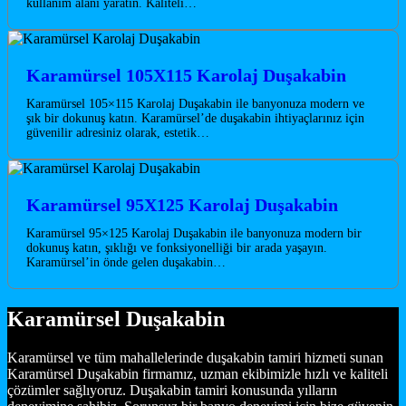
kullanım alanı yaratın. Kaliteli…
Karamürsel 105X115 Karolaj Duşakabin
Karamürsel 105×115 Karolaj Duşakabin ile banyonuza modern ve
şık bir dokunuş katın. Karamürsel’de duşakabin ihtiyaçlarınız için
güvenilir adresiniz olarak, estetik…
Karamürsel 95X125 Karolaj Duşakabin
Karamürsel 95×125 Karolaj Duşakabin ile banyonuza modern bir
dokunuş katın, şıklığı ve fonksiyonelliği bir arada yaşayın.
Karamürsel’in önde gelen duşakabin…
Karamürsel Duşakabin
Karamürsel ve tüm mahallelerinde duşakabin tamiri hizmeti sunan
Karamürsel Duşakabin firmamız, uzman ekibimizle hızlı ve kaliteli
çözümler sağlıyoruz. Duşakabin tamiri konusunda yılların