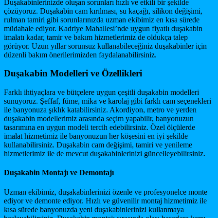
Duşakabinlerinizde oluşan sorunları hızlı ve etkili bir şekilde
çözüyoruz. Duşakabin cam kırılması, su kaçağı, silikon değişimi,
rulman tamiri gibi sorunlarınızda uzman ekibimiz en kısa sürede
müdahale ediyor. Kadriye Mahallesi’nde uygun fiyatlı duşakabin
imalatı kadar, tamir ve bakım hizmetlerimiz de oldukça talep
görüyor. Uzun yıllar sorunsuz kullanabileceğiniz duşakabinler için
düzenli bakım önerilerimizden faydalanabilirsiniz.
Duşakabin Modelleri ve Özellikleri
Farklı ihtiyaçlara ve bütçelere uygun çeşitli duşakabin modelleri
sunuyoruz. Şeffaf, füme, mika ve karolaj gibi farklı cam seçenekleri
ile banyonuza şıklık katabilirsiniz. Akordiyon, metro ve yerden
duşakabin modellerimiz arasında seçim yapabilir, banyonuzun
tasarımına en uygun modeli tercih edebilirsiniz. Özel ölçülerde
imalat hizmetimiz ile banyonuzun her köşesini en iyi şekilde
kullanabilirsiniz. Duşakabin cam değişimi, tamiri ve yenileme
hizmetlerimiz ile de mevcut duşakabinlerinizi güncelleyebilirsiniz.
Duşakabin Montajı ve Demontajı
Uzman ekibimiz, duşakabinlerinizi özenle ve profesyonelce monte
ediyor ve demonte ediyor. Hızlı ve güvenilir montaj hizmetimiz ile
kısa sürede banyonuzda yeni duşakabinlerinizi kullanmaya