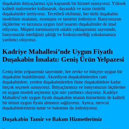
duşakabin ihtiyaçlarınız için kapsamlı bir hizmet sunuyoruz. Yüksek
kaliteli malzemeler kullanarak, dayanıklı ve uzun ömürlü
duşakabinler üretiyoruz. Tecrübeli ekibimiz, her türlü duşakabin
modelinin imalatını, montajını ve tamirini üstleniyor. Banyonuzun
ölçülerine ve tarzınıza uygun özel tasarım duşakabinler de imal
ediyoruz. Müşteri memnuniyeti odaklı yaklaşımımız sayesinde,
banyonuzda istediğiniz şıklığı ve fonksiyonelliği yakalamanıza
yardımcı oluyoruz.
Kadriye Mahallesi’nde Uygun Fiyatlı
Duşakabin İmalatı: Geniş Ürün Yelpazesi
Geniş ürün yelpazemiz sayesinde, her zevke ve bütçeye uygun bir
duşakabin bulabilirsiniz. Akordiyon duşakabinlerden cam
duşakabinlere, yerden duşakabinlerden füme duşakabinlere kadar
birçok seçenek sunuyoruz. İhtiyaçlarınıza ve banyonuzun ölçülerine
en uygun modeli seçmeniz için size yardımcı oluyoruz. Kadriye
Mahallesi’nde uygun fiyatlı duşakabin imalatı hizmetimiz ile kaliteli
bir ürünü uygun fiyata almanızı sağlıyoruz. Ayrıca, mevcut
duşakabinlerinizin tamir ve bakımını da üstleniyoruz.
Duşakabin Tamir ve Bakım Hizmetlerimiz