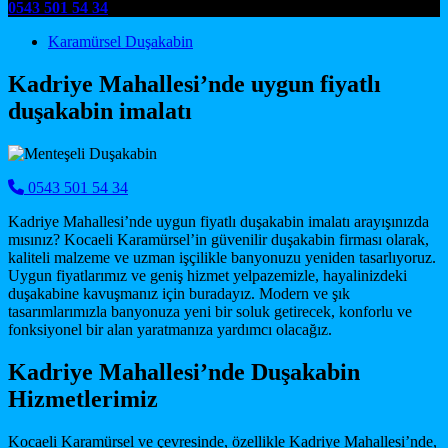
0543 501 54 34
Main Navigation
Karamürsel Duşakabin
Kadriye Mahallesi’nde uygun fiyatlı
duşakabin imalatı
0543 501 54 34
Kadriye Mahallesi’nde uygun fiyatlı duşakabin imalatı arayışınızda
mısınız? Kocaeli Karamürsel’in güvenilir duşakabin firması olarak,
kaliteli malzeme ve uzman işçilikle banyonuzu yeniden tasarlıyoruz.
Uygun fiyatlarımız ve geniş hizmet yelpazemizle, hayalinizdeki
duşakabine kavuşmanız için buradayız. Modern ve şık
tasarımlarımızla banyonuza yeni bir soluk getirecek, konforlu ve
fonksiyonel bir alan yaratmanıza yardımcı olacağız.
Kadriye Mahallesi’nde Duşakabin
Hizmetlerimiz
Kocaeli Karamürsel ve çevresinde, özellikle Kadriye Mahallesi’nde,