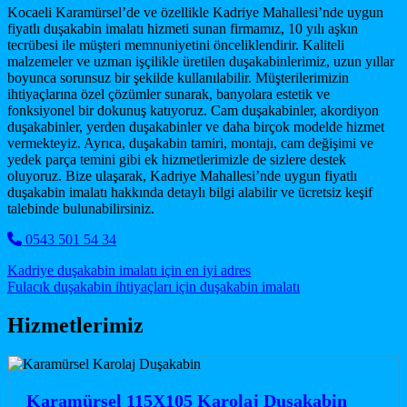
Kocaeli Karamürsel’de ve özellikle Kadriye Mahallesi’nde uygun
fiyatlı duşakabin imalatı hizmeti sunan firmamız, 10 yılı aşkın
tecrübesi ile müşteri memnuniyetini önceliklendirir. Kaliteli
malzemeler ve uzman işçilikle üretilen duşakabinlerimiz, uzun yıllar
boyunca sorunsuz bir şekilde kullanılabilir. Müşterilerimizin
ihtiyaçlarına özel çözümler sunarak, banyolara estetik ve
fonksiyonel bir dokunuş katıyoruz. Cam duşakabinler, akordiyon
duşakabinler, yerden duşakabinler ve daha birçok modelde hizmet
vermekteyiz. Ayrıca, duşakabin tamiri, montajı, cam değişimi ve
yedek parça temini gibi ek hizmetlerimizle de sizlere destek
oluyoruz. Bize ulaşarak, Kadriye Mahallesi’nde uygun fiyatlı
duşakabin imalatı hakkında detaylı bilgi alabilir ve ücretsiz keşif
talebinde bulunabilirsiniz.
0543 501 54 34
Post navigation
Kadriye duşakabin imalatı için en iyi adres
Fulacık duşakabin ihtiyaçları için duşakabin imalatı
Hizmetlerimiz
Karamürsel 115X105 Karolaj Duşakabin