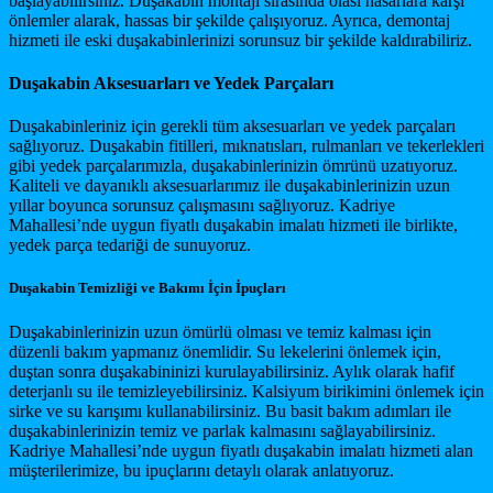
başlayabilirsiniz. Duşakabin montajı sırasında olası hasarlara karşı
önlemler alarak, hassas bir şekilde çalışıyoruz. Ayrıca, demontaj
hizmeti ile eski duşakabinlerinizi sorunsuz bir şekilde kaldırabiliriz.
Duşakabin Aksesuarları ve Yedek Parçaları
Duşakabinleriniz için gerekli tüm aksesuarları ve yedek parçaları
sağlıyoruz. Duşakabin fitilleri, mıknatısları, rulmanları ve tekerlekleri
gibi yedek parçalarımızla, duşakabinlerinizin ömrünü uzatıyoruz.
Kaliteli ve dayanıklı aksesuarlarımız ile duşakabinlerinizin uzun
yıllar boyunca sorunsuz çalışmasını sağlıyoruz. Kadriye
Mahallesi’nde uygun fiyatlı duşakabin imalatı hizmeti ile birlikte,
yedek parça tedariği de sunuyoruz.
Duşakabin Temizliği ve Bakımı İçin İpuçları
Duşakabinlerinizin uzun ömürlü olması ve temiz kalması için
düzenli bakım yapmanız önemlidir. Su lekelerini önlemek için,
duştan sonra duşakabininizi kurulayabilirsiniz. Aylık olarak hafif
deterjanlı su ile temizleyebilirsiniz. Kalsiyum birikimini önlemek için
sirke ve su karışımı kullanabilirsiniz. Bu basit bakım adımları ile
duşakabinlerinizin temiz ve parlak kalmasını sağlayabilirsiniz.
Kadriye Mahallesi’nde uygun fiyatlı duşakabin imalatı hizmeti alan
müşterilerimize, bu ipuçlarını detaylı olarak anlatıyoruz.