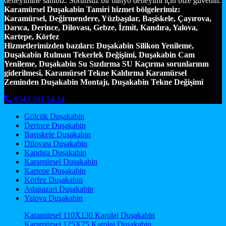
deneyimine sahibiz. Sorunsuz bir banyo deneyimi için bize güvenin.
Karamürsel Duşakabin Tamiri hizmet bölgelerimiz:
Karamürsel, Değirmendere, Yüzbaşılar, Başiskele, Çayırova,
Darıca, Derince, Dilovası, Gebze, İzmit, Kandıra, Yalova,
Kartepe, Körfez
Hizmetlerimizden bazıları:
Duşakabin Silikon Yenileme,
Duşakabin Rulman Tekerlek Değişimi, Duşakabin Cam
Yenileme, Duşakabin Su Sızdırma SU Kaçırma sorunlarının
giderilmesi, Karamürsel Tekne Kaldırma Karamürsel
Zeminden Duşakabin Montajı, Duşakabin Tekne Değişimi
0543 501 54 34
Gölcük Duşakabin
Derince Duşakabin
Başiskele Duşakabin
Dilovası Duşakabin
Kandıra Duşakabin
Karamürsel Duşakabin
Kartepe Duşakabin
Körfez Duşakabin
Adapazarı Duşakabin
Yalova Duşakabin
Karamürsel 110X130 Karolaj Duşakabin
Karamürsel 125X75 Karolaj Duşakabin