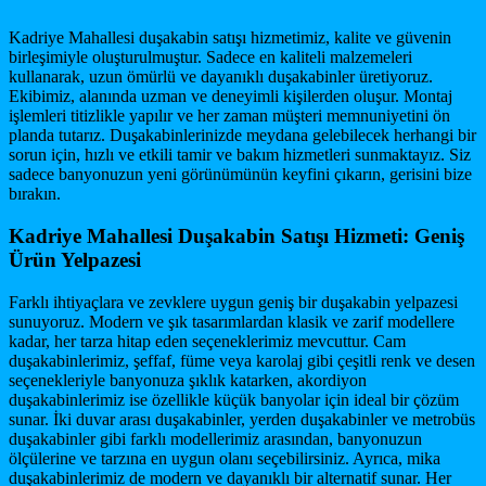
Kadriye Mahallesi duşakabin satışı hizmetimiz, kalite ve güvenin
birleşimiyle oluşturulmuştur. Sadece en kaliteli malzemeleri
kullanarak, uzun ömürlü ve dayanıklı duşakabinler üretiyoruz.
Ekibimiz, alanında uzman ve deneyimli kişilerden oluşur. Montaj
işlemleri titizlikle yapılır ve her zaman müşteri memnuniyetini ön
planda tutarız. Duşakabinlerinizde meydana gelebilecek herhangi bir
sorun için, hızlı ve etkili tamir ve bakım hizmetleri sunmaktayız. Siz
sadece banyonuzun yeni görünümünün keyfini çıkarın, gerisini bize
bırakın.
Kadriye Mahallesi Duşakabin Satışı Hizmeti: Geniş
Ürün Yelpazesi
Farklı ihtiyaçlara ve zevklere uygun geniş bir duşakabin yelpazesi
sunuyoruz. Modern ve şık tasarımlardan klasik ve zarif modellere
kadar, her tarza hitap eden seçeneklerimiz mevcuttur. Cam
duşakabinlerimiz, şeffaf, füme veya karolaj gibi çeşitli renk ve desen
seçenekleriyle banyonuza şıklık katarken, akordiyon
duşakabinlerimiz ise özellikle küçük banyolar için ideal bir çözüm
sunar. İki duvar arası duşakabinler, yerden duşakabinler ve metrobüs
duşakabinler gibi farklı modellerimiz arasından, banyonuzun
ölçülerine ve tarzına en uygun olanı seçebilirsiniz. Ayrıca, mika
duşakabinlerimiz de modern ve dayanıklı bir alternatif sunar. Her