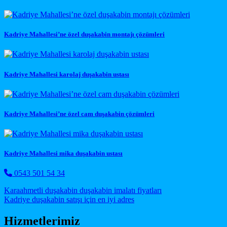
Kadriye Mahallesi’ne özel duşakabin montajı çözümleri
Kadriye Mahallesi karolaj duşakabin ustası
Kadriye Mahallesi’ne özel cam duşakabin çözümleri
Kadriye Mahallesi mika duşakabin ustası
0543 501 54 34
Post navigation
Karaahmetli duşakabin duşakabin imalatı fiyatları
Kadriye duşakabin satışı için en iyi adres
Hizmetlerimiz