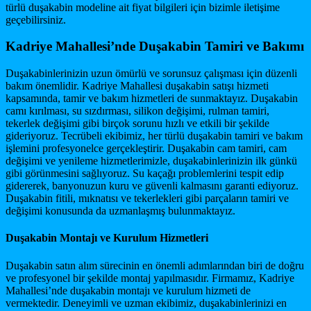
türlü duşakabin modeline ait fiyat bilgileri için bizimle iletişime
geçebilirsiniz.
Kadriye Mahallesi’nde Duşakabin Tamiri ve Bakımı
Duşakabinlerinizin uzun ömürlü ve sorunsuz çalışması için düzenli
bakım önemlidir. Kadriye Mahallesi duşakabin satışı hizmeti
kapsamında, tamir ve bakım hizmetleri de sunmaktayız. Duşakabin
camı kırılması, su sızdırması, silikon değişimi, rulman tamiri,
tekerlek değişimi gibi birçok sorunu hızlı ve etkili bir şekilde
gideriyoruz. Tecrübeli ekibimiz, her türlü duşakabin tamiri ve bakım
işlemini profesyonelce gerçekleştirir. Duşakabin cam tamiri, cam
değişimi ve yenileme hizmetlerimizle, duşakabinlerinizin ilk günkü
gibi görünmesini sağlıyoruz. Su kaçağı problemlerini tespit edip
gidererek, banyonuzun kuru ve güvenli kalmasını garanti ediyoruz.
Duşakabin fitili, mıknatısı ve tekerlekleri gibi parçaların tamiri ve
değişimi konusunda da uzmanlaşmış bulunmaktayız.
Duşakabin Montajı ve Kurulum Hizmetleri
Duşakabin satın alım sürecinin en önemli adımlarından biri de doğru
ve profesyonel bir şekilde montaj yapılmasıdır. Firmamız, Kadriye
Mahallesi’nde duşakabin montajı ve kurulum hizmeti de
vermektedir. Deneyimli ve uzman ekibimiz, duşakabinlerinizi en