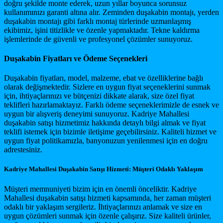
doğru şekilde monte ederek, uzun yıllar boyunca sorunsuz
kullanımınızı garanti altına alır. Zeminden duşakabin montajı, yerden
duşakabin montajı gibi farklı montaj türlerinde uzmanlaşmış
ekibimiz, işini titizlikle ve özenle yapmaktadır. Tekne kaldırma
işlemlerinde de güvenli ve profesyonel çözümler sunuyoruz.
Duşakabin Fiyatları ve Ödeme Seçenekleri
Duşakabin fiyatları, model, malzeme, ebat ve özelliklerine bağlı
olarak değişmektedir. Sizlere en uygun fiyat seçeneklerini sunmak
için, ihtiyaçlarınızı ve bütçenizi dikkate alarak, size özel fiyat
teklifleri hazırlamaktayız. Farklı ödeme seçeneklerimizle de esnek ve
uygun bir alışveriş deneyimi sunuyoruz. Kadriye Mahallesi
duşakabin satışı hizmetimiz hakkında detaylı bilgi almak ve fiyat
teklifi istemek için bizimle iletişime geçebilirsiniz. Kaliteli hizmet ve
uygun fiyat politikamızla, banyonuzun yenilenmesi için en doğru
adrestesiniz.
Kadriye Mahallesi Duşakabin Satışı Hizmeti: Müşteri Odaklı Yaklaşım
Müşteri memnuniyeti bizim için en önemli önceliktir. Kadriye
Mahallesi duşakabin satışı hizmeti kapsamında, her zaman müşteri
odaklı bir yaklaşım sergileriz. İhtiyaçlarınızı anlamak ve size en
uygun çözümleri sunmak için özenle çalışırız. Size kaliteli ürünler,