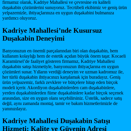
firmamız olarak, Kadriye Mahallesi ve çevresine en kaliteli
duşakabin çözümlerini sunuyoruz. Tecrübeli ekibimiz ve geniş ürün
yelpazemizle, ihtiyaçlarınıza en uygun duşakabini bulmanıza
yardımcı oluyoruz.
Kadriye Mahallesi’nde Kusursuz
Duşakabin Deneyimi
Banyonuzun en önemli parçalarından biri olan duşakabin, hem
kullanım kolaylığı hem de estetik açıdan büyük önem taşır. Kocaeli
Karamürsel’de faaliyet gösteren firmamız, Kadriye Mahallesi
duşakabin satışı hizmetiyle, banyonuzun ihtiyaçlarına en uygun
çözümleri sunar. Yılların verdiği deneyim ve uzman kadromuz ile,
her türlü duşakabin ihtiyacınızı karşılamak için buradayız. Geniş
ürün yelpazemiz, farklı zevklere ve bütçelere hitap eden birçok
modeli içerir. Akordiyon duşakabinlerden cam duşakabinlere,
yerden duşakabinlerden füme duşakabinlere kadar birçok seçenek
arasından, size en uygun olanı seçebilirsiniz. Üstelik, sadece satış
değil, aynı zamanda montaj, tamir ve bakım hizmetlerimizle de
yanınızdayız.
Kadriye Mahallesi Duşakabin Satışı
Hizmeti: Kalite ve Güvenin Adresi