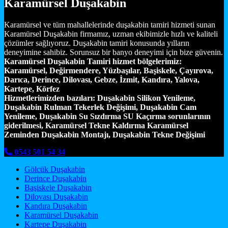
Karamürsel Duşakabin
Karamürsel ve tüm mahallelerinde duşakabin tamiri hizmeti sunan
Karamürsel Duşakabin firmamız, uzman ekibimizle hızlı ve kaliteli
çözümler sağlıyoruz. Duşakabin tamiri konusunda yılların
deneyimine sahibiz. Sorunsuz bir banyo deneyimi için bize güvenin.
Karamürsel Duşakabin Tamiri hizmet bölgelerimiz:
Karamürsel, Değirmendere, Yüzbaşılar, Başiskele, Çayırova,
Darıca, Derince, Dilovası, Gebze, İzmit, Kandıra, Yalova,
Kartepe, Körfez
Hizmetlerimizden bazıları:
Duşakabin Silikon Yenileme,
Duşakabin Rulman Tekerlek Değişimi, Duşakabin Cam
Yenileme, Duşakabin Su Sızdırma SU Kaçırma sorunlarının
giderilmesi, Karamürsel Tekne Kaldırma Karamürsel
Zeminden Duşakabin Montajı, Duşakabin Tekne Değişimi
0543 501 54 34
Gölcük Duşakabin
Derince Duşakabin
Başiskele Duşakabin
Dilovası Duşakabin
Kandıra Duşakabin
Karamürsel Duşakabin
Kartepe Duşakabin