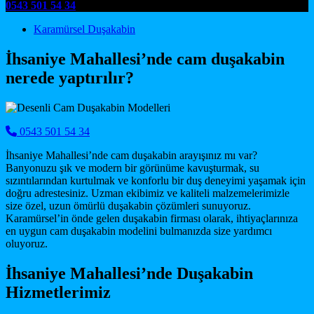
0543 501 54 34
Main Navigation
Karamürsel Duşakabin
İhsaniye Mahallesi’nde cam duşakabin
nerede yaptırılır?
0543 501 54 34
İhsaniye Mahallesi’nde cam duşakabin arayışınız mı var?
Banyonuzu şık ve modern bir görünüme kavuşturmak, su
sızıntılarından kurtulmak ve konforlu bir duş deneyimi yaşamak için
doğru adrestesiniz. Uzman ekibimiz ve kaliteli malzemelerimizle
size özel, uzun ömürlü duşakabin çözümleri sunuyoruz.
Karamürsel’in önde gelen duşakabin firması olarak, ihtiyaçlarınıza
en uygun cam duşakabin modelini bulmanızda size yardımcı
oluyoruz.
İhsaniye Mahallesi’nde Duşakabin
Hizmetlerimiz