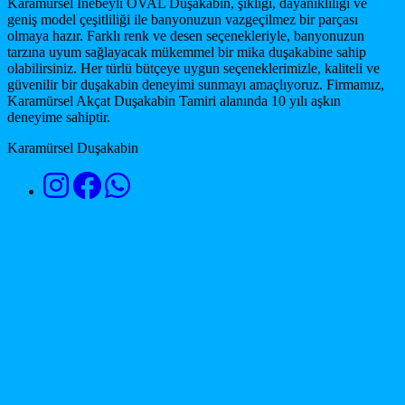
Karamürsel İnebeyli OVAL Duşakabin, şıklığı, dayanıklılığı ve
geniş model çeşitliliği ile banyonuzun vazgeçilmez bir parçası
olmaya hazır. Farklı renk ve desen seçenekleriyle, banyonuzun
tarzına uyum sağlayacak mükemmel bir mika duşakabine sahip
olabilirsiniz. Her türlü bütçeye uygun seçeneklerimizle, kaliteli ve
güvenilir bir duşakabin deneyimi sunmayı amaçlıyoruz. Firmamız,
Karamürsel Akçat Duşakabin Tamiri alanında 10 yılı aşkın
deneyime sahiptir.
Karamürsel Duşakabin