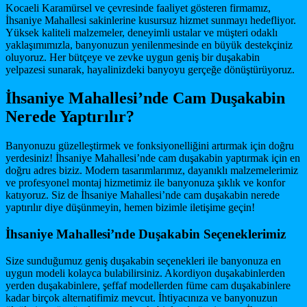
Kocaeli Karamürsel ve çevresinde faaliyet gösteren firmamız,
İhsaniye Mahallesi sakinlerine kusursuz hizmet sunmayı hedefliyor.
Yüksek kaliteli malzemeler, deneyimli ustalar ve müşteri odaklı
yaklaşımımızla, banyonuzun yenilenmesinde en büyük destekçiniz
oluyoruz. Her bütçeye ve zevke uygun geniş bir duşakabin
yelpazesi sunarak, hayalinizdeki banyoyu gerçeğe dönüştürüyoruz.
İhsaniye Mahallesi’nde Cam Duşakabin
Nerede Yaptırılır?
Banyonuzu güzelleştirmek ve fonksiyonelliğini artırmak için doğru
yerdesiniz! İhsaniye Mahallesi’nde cam duşakabin yaptırmak için en
doğru adres biziz. Modern tasarımlarımız, dayanıklı malzemelerimiz
ve profesyonel montaj hizmetimiz ile banyonuza şıklık ve konfor
katıyoruz. Siz de İhsaniye Mahallesi’nde cam duşakabin nerede
yaptırılır diye düşünmeyin, hemen bizimle iletişime geçin!
İhsaniye Mahallesi’nde Duşakabin Seçeneklerimiz
Size sunduğumuz geniş duşakabin seçenekleri ile banyonuza en
uygun modeli kolayca bulabilirsiniz. Akordiyon duşakabinlerden
yerden duşakabinlere, şeffaf modellerden füme cam duşakabinlere
kadar birçok alternatifimiz mevcut. İhtiyacınıza ve banyonuzun