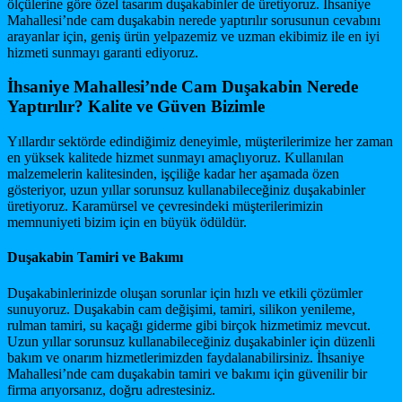
ölçülerine göre özel tasarım duşakabinler de üretiyoruz. İhsaniye
Mahallesi’nde cam duşakabin nerede yaptırılır sorusunun cevabını
arayanlar için, geniş ürün yelpazemiz ve uzman ekibimiz ile en iyi
hizmeti sunmayı garanti ediyoruz.
İhsaniye Mahallesi’nde Cam Duşakabin Nerede
Yaptırılır? Kalite ve Güven Bizimle
Yıllardır sektörde edindiğimiz deneyimle, müşterilerimize her zaman
en yüksek kalitede hizmet sunmayı amaçlıyoruz. Kullanılan
malzemelerin kalitesinden, işçiliğe kadar her aşamada özen
gösteriyor, uzun yıllar sorunsuz kullanabileceğiniz duşakabinler
üretiyoruz. Karamürsel ve çevresindeki müşterilerimizin
memnuniyeti bizim için en büyük ödüldür.
Duşakabin Tamiri ve Bakımı
Duşakabinlerinizde oluşan sorunlar için hızlı ve etkili çözümler
sunuyoruz. Duşakabin cam değişimi, tamiri, silikon yenileme,
rulman tamiri, su kaçağı giderme gibi birçok hizmetimiz mevcut.
Uzun yıllar sorunsuz kullanabileceğiniz duşakabinler için düzenli
bakım ve onarım hizmetlerimizden faydalanabilirsiniz. İhsaniye
Mahallesi’nde cam duşakabin tamiri ve bakımı için güvenilir bir
firma arıyorsanız, doğru adrestesiniz.