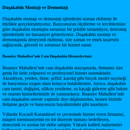
Duşakabin Montajı ve Demontajı
Duşakabin montajı ve demontajı işlemlerini uzman ekibimiz ile
titizlikle gerçekleştiriyoruz. Banyonuzun ölçülerine ve tercihlerinize
göre duşakabin montajını sorunsuz bir şekilde tamamlıyor, demontaj
işlemlerinde ise hassasiyet gösteriyoruz. Duşakabin montajı ve
demontajında deneyimli ekibimiz, size zaman ve emek tasarrufu
sağlayarak, güvenli ve sorunsuz bir hizmet sunar.
İhsaniye Mahallesi’nde Cam Duşakabin Hizmetlerimiz
İhsaniye Mahallesi’nde cam duşakabin arayışınızda, firmamız size
geniş bir ürün yelpazesi ve profesyonel hizmet sunmaktadır.
Akordiyon, yerden, füme, şeffaf, karolaj gibi birçok model seçeneği
ile banyonuza uygun olanı kolayca bulabilirsiniz. Ayrıca, duşakabin
cam tamiri, değişimi, silikon yenileme, su kaçağı giderme gibi bakım
ve onarım hizmetlerimizle de yanınızdayız. İhsaniye Mahallesi’nde
cam duşakabin nerede yaptırılır diye düşünmeden, hemen bizimle
iletişime geçin ve banyonuzu hayalinizdeki gibi tasarlayın.
Yıllardır Kocaeli Karamürsel ve çevresinde hizmet veren firmamız,
müşteri memnuniyetini en üst düzeyde tutmayı hedefleyen,
deneyimli ve uzman bir ekibe sahiptir. Yüksek kaliteli malzemeler
kullanarak, uzun ömürlü ve dayanıklı duşakabinler üretiyoruz.