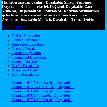
Hizmetlerimizden bazıları:
Duşakabin Silikon Yenileme,
Duşakabin Rulman Tekerlek Değişimi, Duşakabin Cam
Yenileme, Duşakabin Su Sızdırma SU Kaçırma sorunlarının
giderilmesi, Karamürsel Tekne Kaldırma Karamürsel
Zeminden Duşakabin Montajı, Duşakabin Tekne Değişimi
0543 501 54 34
Gölcük Duşakabin
Derince Duşakabin
Başiskele Duşakabin
Dilovası Duşakabin
Kandıra Duşakabin
Karamürsel Duşakabin
Kartepe Duşakabin
Körfez Duşakabin
Adapazarı Duşakabin
Yalova Duşakabin
Karamürsel 75X120 Karolaj Duşakabin
Karamürsel 120X120 Karolaj Duşakabin
Karamürsel 95X105 Karolaj Duşakabin
Karamürsel 60X75 Karolaj Duşakabin
Karamürsel 70X120 Karolaj Duşakabin