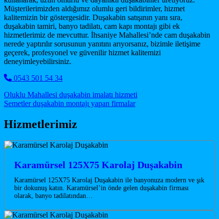
Müşterilerimizden aldığımız olumlu geri bildirimler, hizmet
kalitemizin bir göstergesidir. Duşakabin satışının yanı sıra,
duşakabin tamiri, banyo tadilatı, cam kapı montajı gibi ek
hizmetlerimiz de mevcuttur. İhsaniye Mahallesi’nde cam duşakabin
nerede yaptırılır sorusunun yanıtını arıyorsanız, bizimle iletişime
geçerek, profesyonel ve güvenilir hizmet kalitemizi
deneyimleyebilirsiniz.
0543 501 54 34
Post navigation
Oluklu Mahallesi duşakabin imalatı hizmeti
Semetler duşakabin montajı yapan firmalar
Hizmetlerimiz
Karamürsel 125X75 Karolaj Duşakabin
Karamürsel 125X75 Karolaj Duşakabin ile banyonuza modern ve şık
bir dokunuş katın. Karamürsel’in önde gelen duşakabin firması
olarak, banyo tadilatından…