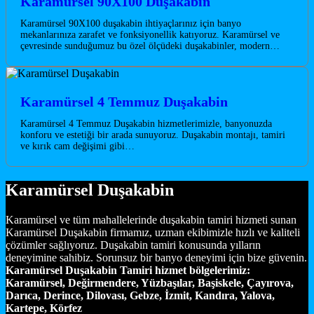
Karamürsel 90X100 Duşakabin
Karamürsel 90X100 duşakabin ihtiyaçlarınız için banyo
mekanlarınıza zarafet ve fonksiyonellik katıyoruz. Karamürsel ve
çevresinde sunduğumuz bu özel ölçüdeki duşakabinler, modern…
Karamürsel 4 Temmuz Duşakabin
Karamürsel 4 Temmuz Duşakabin hizmetlerimizle, banyonuzda
konforu ve estetiği bir arada sunuyoruz. Duşakabin montajı, tamiri
ve kırık cam değişimi gibi…
Karamürsel Duşakabin
Karamürsel ve tüm mahallelerinde duşakabin tamiri hizmeti sunan
Karamürsel Duşakabin firmamız, uzman ekibimizle hızlı ve kaliteli
çözümler sağlıyoruz. Duşakabin tamiri konusunda yılların
deneyimine sahibiz. Sorunsuz bir banyo deneyimi için bize güvenin.
Karamürsel Duşakabin Tamiri hizmet bölgelerimiz:
Karamürsel, Değirmendere, Yüzbaşılar, Başiskele, Çayırova,
Darıca, Derince, Dilovası, Gebze, İzmit, Kandıra, Yalova,
Kartepe, Körfez