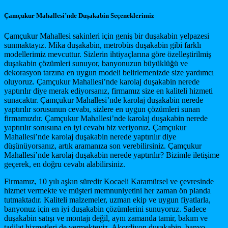
Çamçukur Mahallesi’nde Duşakabin Seçeneklerimiz
Çamçukur Mahallesi sakinleri için geniş bir duşakabin yelpazesi
sunmaktayız. Mika duşakabin, metrobüs duşakabin gibi farklı
modellerimiz mevcuttur. Sizlerin ihtiyaçlarına göre özelleştirilmiş
duşakabin çözümleri sunuyor, banyonuzun büyüklüğü ve
dekorasyon tarzına en uygun modeli belirlemenizde size yardımcı
oluyoruz. Çamçukur Mahallesi’nde karolaj duşakabin nerede
yaptırılır diye merak ediyorsanız, firmamız size en kaliteli hizmeti
sunacaktır. Çamçukur Mahallesi’nde karolaj duşakabin nerede
yaptırılır sorusunun cevabı, sizlere en uygun çözümleri sunan
firmamızdır. Çamçukur Mahallesi’nde karolaj duşakabin nerede
yaptırılır sorusuna en iyi cevabı biz veriyoruz. Çamçukur
Mahallesi’nde karolaj duşakabin nerede yaptırılır diye
düşünüyorsanız, artık aramanıza son verebilirsiniz. Çamçukur
Mahallesi’nde karolaj duşakabin nerede yaptırılır? Bizimle iletişime
geçerek, en doğru cevabı alabilirsiniz.
Firmamız, 10 yılı aşkın süredir Kocaeli Karamürsel ve çevresinde
hizmet vermekte ve müşteri memnuniyetini her zaman ön planda
tutmaktadır. Kaliteli malzemeler, uzman ekip ve uygun fiyatlarla,
banyonuz için en iyi duşakabin çözümlerini sunuyoruz. Sadece
duşakabin satışı ve montajı değil, aynı zamanda tamir, bakım ve
tadilat hizmetleri de vermekteyiz. Akordiyon duşakabin, banyo