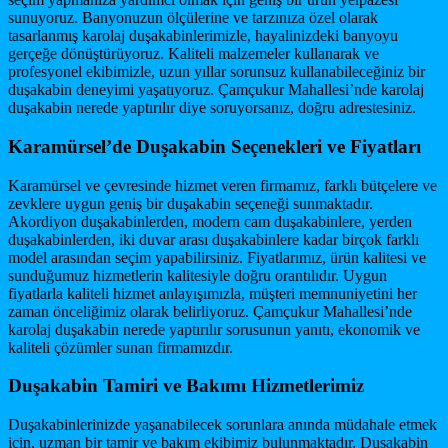
sunuyoruz. Banyonuzun ölçülerine ve tarzınıza özel olarak
tasarlanmış karolaj duşakabinlerimizle, hayalinizdeki banyoyu
gerçeğe dönüştürüyoruz. Kaliteli malzemeler kullanarak ve
profesyonel ekibimizle, uzun yıllar sorunsuz kullanabileceğiniz bir
duşakabin deneyimi yaşatıyoruz. Çamçukur Mahallesi’nde karolaj
duşakabin nerede yaptırılır diye soruyorsanız, doğru adrestesiniz.
Karamürsel’de Duşakabin Seçenekleri ve Fiyatları
Karamürsel ve çevresinde hizmet veren firmamız, farklı bütçelere ve
zevklere uygun geniş bir duşakabin seçeneği sunmaktadır.
Akordiyon duşakabinlerden, modern cam duşakabinlere, yerden
duşakabinlerden, iki duvar arası duşakabinlere kadar birçok farklı
model arasından seçim yapabilirsiniz. Fiyatlarımız, ürün kalitesi ve
sunduğumuz hizmetlerin kalitesiyle doğru orantılıdır. Uygun
fiyatlarla kaliteli hizmet anlayışımızla, müşteri memnuniyetini her
zaman önceliğimiz olarak belirliyoruz. Çamçukur Mahallesi’nde
karolaj duşakabin nerede yaptırılır sorusunun yanıtı, ekonomik ve
kaliteli çözümler sunan firmamızdır.
Duşakabin Tamiri ve Bakımı Hizmetlerimiz
Duşakabinlerinizde yaşanabilecek sorunlara anında müdahale etmek
için, uzman bir tamir ve bakım ekibimiz bulunmaktadır. Duşakabin