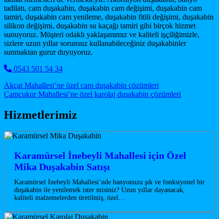
tadilatı, cam duşakabin, duşakabin cam değişimi, duşakabin cam
tamiri, duşakabin cam yenileme, duşakabin fitili değişimi, duşakabin
silikon değişimi, duşakabin su kaçağı tamiri gibi birçok hizmet
sunuyoruz. Müşteri odaklı yaklaşımımız ve kaliteli işçiliğimizle,
sizlere uzun yıllar sorunsuz kullanabileceğiniz duşakabinler
sunmaktan gurur duyuyoruz.
0543 501 54 34
Post navigation
Akçat Mahallesi’ne özel cam duşakabin çözümleri
Çamçukur Mahallesi’ne özel karolaj duşakabin çözümleri
Hizmetlerimiz
Karamürsel İnebeyli Mahallesi için Özel
Mika Duşakabin Satışı
Karamürsel İnebeyli Mahallesi’nde banyonuzu şık ve fonksiyonel bir
duşakabin ile yenilemek ister misiniz? Uzun yıllar dayanacak,
kaliteli malzemelerden üretilmiş, özel…