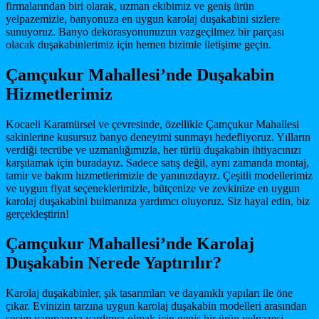
firmalarından biri olarak, uzman ekibimiz ve geniş ürün
yelpazemizle, banyonuza en uygun karolaj duşakabini sizlere
sunuyoruz. Banyo dekorasyonunuzun vazgeçilmez bir parçası
olacak duşakabinlerimiz için hemen bizimle iletişime geçin.
Çamçukur Mahallesi’nde Duşakabin
Hizmetlerimiz
Kocaeli Karamürsel ve çevresinde, özellikle Çamçukur Mahallesi
sakinlerine kusursuz banyo deneyimi sunmayı hedefliyoruz. Yılların
verdiği tecrübe ve uzmanlığımızla, her türlü duşakabin ihtiyacınızı
karşılamak için buradayız. Sadece satış değil, aynı zamanda montaj,
tamir ve bakım hizmetlerimizle de yanınızdayız. Çeşitli modellerimiz
ve uygun fiyat seçeneklerimizle, bütçenize ve zevkinize en uygun
karolaj duşakabini bulmanıza yardımcı oluyoruz. Siz hayal edin, biz
gerçekleştirin!
Çamçukur Mahallesi’nde Karolaj
Duşakabin Nerede Yaptırılır?
Karolaj duşakabinler, şık tasarımları ve dayanıklı yapıları ile öne
çıkar. Evinizin tarzına uygun karolaj duşakabin modelleri arasından
seçim yapmanıza yardımcı olmak için geniş bir ürün yelpazesi