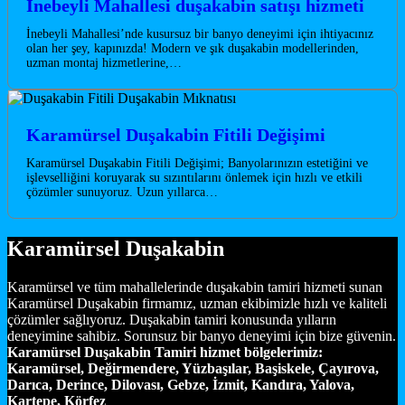
İnebeyli Mahallesi duşakabin satışı hizmeti
İnebeyli Mahallesi’nde kusursuz bir banyo deneyimi için ihtiyacınız
olan her şey, kapınızda! Modern ve şık duşakabin modellerinden,
uzman montaj hizmetlerine,…
Karamürsel Duşakabin Fitili Değişimi
Karamürsel Duşakabin Fitili Değişimi; Banyolarınızın estetiğini ve
işlevselliğini koruyarak su sızıntılarını önlemek için hızlı ve etkili
çözümler sunuyoruz. Uzun yıllarca…
Karamürsel Duşakabin
Karamürsel ve tüm mahallelerinde duşakabin tamiri hizmeti sunan
Karamürsel Duşakabin firmamız, uzman ekibimizle hızlı ve kaliteli
çözümler sağlıyoruz. Duşakabin tamiri konusunda yılların
deneyimine sahibiz. Sorunsuz bir banyo deneyimi için bize güvenin.
Karamürsel Duşakabin Tamiri hizmet bölgelerimiz:
Karamürsel, Değirmendere, Yüzbaşılar, Başiskele, Çayırova,
Darıca, Derince, Dilovası, Gebze, İzmit, Kandıra, Yalova,
Kartepe, Körfez