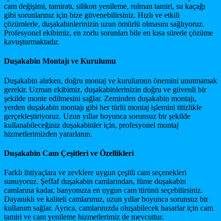
cam değişimi, tamiratı, silikon yenileme, rulman tamiri, su kaçağı
gibi sorunlarınız için bize güvenebilirsiniz. Hızlı ve etkili
çözümlerle, duşakabinlerinizin uzun ömürlü olmasını sağlıyoruz.
Profesyonel ekibimiz, en zorlu sorunları bile en kısa sürede çözüme
kavuşturmaktadır.
Duşakabin Montajı ve Kurulumu
Duşakabin alırken, doğru montaj ve kurulumun önemini unutmamak
gerekir. Uzman ekibimiz, duşakabinlerinizin doğru ve güvenli bir
şekilde monte edilmesini sağlar. Zeminden duşakabin montajı,
yerden duşakabin montajı gibi her türlü montaj işlemini titizlikle
gerçekleştiriyoruz. Uzun yıllar boyunca sorunsuz bir şekilde
kullanabileceğiniz duşakabinler için, profesyonel montaj
hizmetlerimizden yararlanın.
Duşakabin Cam Çeşitleri ve Özellikleri
Farklı ihtiyaçlara ve zevklere uygun çeşitli cam seçenekleri
sunuyoruz. Şeffaf duşakabin camlarından, füme duşakabin
camlarına kadar, banyonuza en uygun cam türünü seçebilirsiniz.
Dayanıklı ve kaliteli camlarımız, uzun yıllar boyunca sorunsuz bir
kullanım sağlar. Ayrıca, camlarınızda oluşabilecek hasarlar için cam
tamiri ve cam yenileme hizmetlerimiz de mevcuttur.