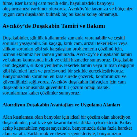
füme, ister karolaj cam tercih edin, hayalinizdeki banyoyu
oluşturmanıza yardımcı oluyoruz. Avcıköy’de tarzınıza ve bütçenize
uygun cam duşakabin bulmak hiç bu kadar kolay olmamıştı.
Avcıköy’de Duşakabin Tamiri ve Bakımı
Duşakabinler, günlük kullanımda zamanla yıpranabilir ve çeşitli
sorunlar yaşayabilir. Su kaçağı, kırık cam, arızalı tekerlekler veya
silikon sorunları gibi sık karşılaşılan problemlerin çözümü için,
uzman ekibimiz her zaman yanınızda. Avcıköy’de duşakabin tamiri
ve bakımı konusunda hızlı ve etkili hizmetler sunuyoruz. Duşakabin
cam değişimi, silikon yenileme, tekerlek tamiri veya rulman değişimi
gibi işlemleri hızlı ve profesyonel bir şekilde gerçekleştiriyoruz.
Banyonuzdaki sorunları en kısa sürede çözerek, konforunuzu ve
güvenliğinizi sağlıyoruz. Avcıköy duşakabin ihtiyaçları için cam
duşakabin konusunda güvenilir bir çözüm ortağı olarak,
sorunlarınıza kalıcı çözümler sunuyoruz.
Akordiyon Duşakabin Avantajları ve Uygulama Alanları
Alan kısıtlaması olan banyolar için ideal bir çözüm olan akordiyon
duşakabinler, pratik ve şık tasarımlarıyla dikkat çekmektedir. Kolay
açılıp kapanabilen yapısı sayesinde, banyonuzda daha fazla hareket
alanı yaratır. Farklı renk ve desen seçenekleriyle, banyonuzun