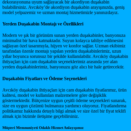
dekorasyonuna uyum sağlayacak bir akordiyon duşakabin
bulabilirsiniz. Avcıköy’de akordiyon duşakabin arayışınızda, geniş
model yelpazemiz ve uzman montaj hizmetimizle yanınızdayız.
Yerden Duşakabin Montajı ve Özellikleri
Modern ve şık bir görünüm sunan yerden duşakabinler, banyonuza
minimalist bir hava katmaktadır. Suyun kolayca tahliye edilmesini
sağlayan özel tasarımıyla, hijyen ve konfor sağlar. Uzman ekibimiz
tarafından özenle montajı yapılan yerden duşakabinlerimiz, uzun
yıllar boyunca sorunsuz bir şekilde kullanılabilir. Avcıköy duşakabin
ihtiyaçları için cam duşakabin seçeneklerimiz arasında yer alan
yerden duşakabinlerimiz, banyonuzu göz alıcı bir hale getirecektir.
Duşakabin Fiyatları ve Ödeme Seçenekleri
Avcıköy duşakabin ihtiyaçları için cam duşakabin fiyatlarımız, ürün
kalitesi, model ve kullanılan malzemelere göre değişiklik
göstermektedir. Bütçenize uygun çeşitli ödeme seçenekleri sunarak,
size en uygun çözümü bulmanıza yardımcı oluyoruz. Fiyatlandırma
politikamız hakkında detaylı bilgi almak ve size özel bir fiyat teklifi
almak için bizimle iletişime geçebilirsiniz.
Müşteri Memnuniyeti Odaklı Hizmet Anlayışımız